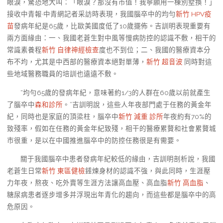
眼淚，驚恐地大叫：「眼淚？那沒有市值！我寧願用一棟別墅換！」
接收中青報·中青網記者采訪時表現，我國腦卒中的均勻
新竹 HPV疫
苗
發病年紀是65歲，比歐美國度低了10歲擺佈。吉訓明表現重要有
兩方面緣由：一、我國老蒼生對中風等慢病防控的認識不敷，相干的
常識素養程
新竹 自律神經檢查
度也不到位；二、我國的醫療資本分
布不均，尤其是中西部的醫療資本絕對單薄，
新竹 超音波
同時對這
些地域醫務職員的培訓也遠遠不敷。
“均勻65歲的發病年紀，意味著約1/3的人群在60歲以前就產生
了腦卒中
森和診所
。”吉訓明說，這些人年夜部門處于任務的黃金年
紀，同時也是家庭的頂梁柱，腦卒中
新竹 減重 診所
年夜約有70%的
致殘率，假如在任務的黃金年紀致殘，相干的醫療累贅和社會累贅城
市很重，是以在中國推進腦卒中的防控任務很是有需要。
關于我國腦卒中患者發病年紀較低的緣由，吉訓明剖析說，我國
老蒼生日常
新竹 東區健檢
錘煉身材的認識不強，與此同時，生涯壓
力年夜，熬夜、吃外賣等生涯方法讓高血壓、高血脂
新竹 高血脂
、
糖尿病患者逐步增多并浮現出年青化的趨向，而這些都是腦卒中的高
危原因。