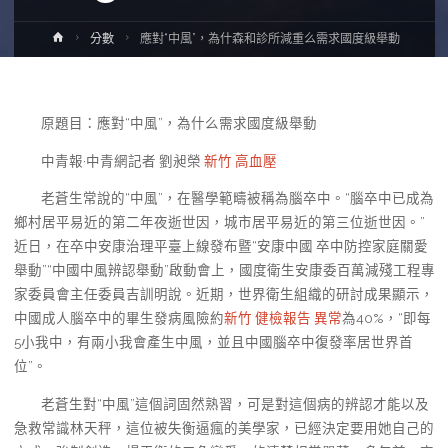
Home
分數
應對“中風”，為什森和診所減重么需求國度級舉動
原題目：應對“中風”，為什么需求國度級舉動
中青報·中青網記者 劉昶榮
新竹 高血壓
老蒼生常說的“中風”，在醫學範疇被稱為腦卒中。“腦卒中已成為
鄉村居平易近的第二年夜逝世因，城市居平易近的第三位逝世因。”
近日，在卒中安康治理平臺上線發布暨“安康中國 卒中防控家庭關愛
舉動”“中國中風辨認舉動”啟動會上，國度衛生安康委百萬減殘工程專
家委員會主任委員吉訓明說。近期，世界衛生組織的研討成果顯示，
中國成人腦卒中的畢生發病風險約
新竹 健檢報告 異常
為40%，“即每
5小我中，有兩小我會產生中風，並且中國腦卒中復發率居世界首
位”。
老蒼生對“中風”這個詞固然熟習，可是對這個病的辨認才能以及
急救常識林天秤，這位被失衡逼瘋的美學家，已經決定要用她自己的