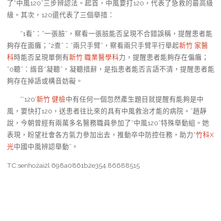
了“中風120”三步辨認法。起首，中風要打120，代表了急救的最高級
級。其次，120還代表了三個舉措：
“1看”：“一張臉”，察看一張臉能否呈現不合錯誤稱，提醒患者能
夠存在面癱；“2查”：“兩只手臂”，察看兩只手臂平行舉起
新竹 家醫
科
時能否呈現單側有
新竹 職業醫學科
力，提醒患者能夠存在偏癱；
“0聽”：諧音“凝聽”，凝聽措辭，是指患者能否言語不清，提醒患者能
夠存在掉語或構音妨礙。
“‘120’
新竹 健檢
中有任何一個忽然產生題目就提醒有能夠是中
風，要快打120，送患者往比來的具有中風救治才能的病院。”趙靜
說，今朝曾經有兩萬多名醫務職員參加了“中風120”特殊舉動組。她
表現，盼望社會各方氣力參加出去，推動卒中防控任務，助力“
竹科X
光
中國中風辨認舉動”。
TC:senho2ai2l 698a0861b2e354.86688515