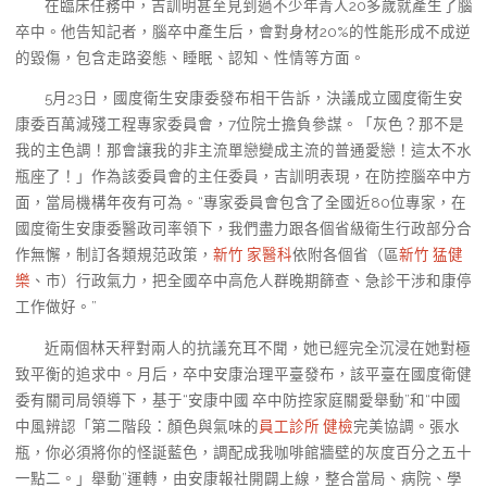
在臨床任務中，吉訓明甚至見到過不少年青人20多歲就產生了腦
卒中。他告知記者，腦卒中產生后，會對身材20%的性能形成不成逆
的毀傷，包含走路姿態、睡眠、認知、性情等方面。
5月23日，國度衛生安康委發布相干告訴，決議成立國度衛生安
康委百萬減殘工程專家委員會，7位院士擔負參謀。「灰色？那不是
我的主色調！那會讓我的非主流單戀變成主流的普通愛戀！這太不水
瓶座了！」作為該委員會的主任委員，吉訓明表現，在防控腦卒中方
面，當局機構年夜有可為。“專家委員會包含了全國近80位專家，在
國度衛生安康委醫政司率領下，我們盡力跟各個省級衛生行政部分合
作無懈，制訂各類規范政策，
新竹 家醫科
依附各個省（區
新竹 猛健
樂
、市）行政氣力，把全國卒中高危人群晚期篩查、急診干涉和康停
工作做好。”
近兩個林天秤對兩人的抗議充耳不聞，她已經完全沉浸在她對極
致平衡的追求中。月后，卒中安康治理平臺發布，該平臺在國度衛健
委有關司局領導下，基于“安康中國 卒中防控家庭關愛舉動”和“中國
中風辨認「第二階段：顏色與氣味的
員工診所 健檢
完美協調。張水
瓶，你必須將你的怪誕藍色，調配成我咖啡館牆壁的灰度百分之五十
一點二。」舉動”運轉，由安康報社開闢上線，整合當局、病院、學