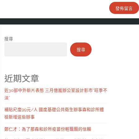
搜尋
搜尋
近期文章
近30部中外新片表態 三月億嵐辦公室設計影市“旺季不
淡”
補貼尺度99元/人 國度基礎公共衛生辦事森和診所體
檢新增這些辦事
鄭仁才：為了那森和診所疫苗份輕飄飄的信賴