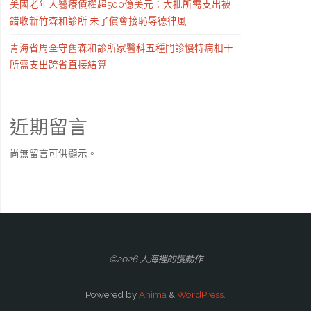
美國老年人醫療債權超500億美元：大批所需支出被
錯收新竹森和診所 未了償會接恥辱德律風
青海省周全守舊森和診所家醫科五種門診慢特病相干
所需支出跨省直接結算
近期留言
尚無留言可供顯示。
©2026 人海裡的慢動作
Powered by
Anima
&
WordPress.