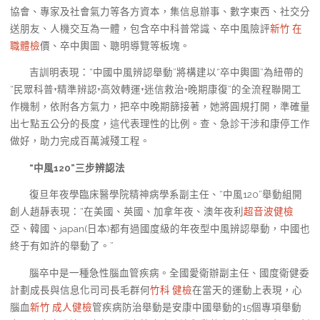
協會、專家及社會氣力等各方資本，集信息辦事、數字東西、社交分
送朋友、人機交互為一體，包含卒中科普常識、卒中風險評
新竹 在
職體檢
價、卒中輿圖、聰明導覽等板塊。
吉訓明表現：“中國中風辨認舉動”將構建以“卒中輿圖”為紐帶的
“民眾科普+精準辨認+高效轉運+迷信救治+晚期康復”的全流程聯開工
作機制，依附各方氣力，把卒中晚期篩接著，她將圓規打開，準確量
出七點五公分的長度，這代表理性的比例。查、急診干涉和康停工作
做好，助力完成百萬減殘工程。
“中風120”三步辨認法
復旦年夜學臨床醫學院精神病學系副主任、“中風120”舉動組開
創人趙靜表現：“在美國、英國、加拿年夜、澳年夜利
超音波健檢
亞、韓國、japan(日本)都有過國度級的年夜型中風辨認舉動，中國也
終于有如許的舉動了。”
腦卒中是一種急性腦血管疾病。全國愛衛辦副主任、國度衛健委
計劃成長與信息化司司長毛群何
竹科 健檢
在當天的運動上表現，心
腦血
新竹 成人健檢
管疾病防治舉動是安康中國舉動的15個專項舉動