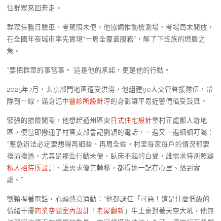
往群眾來回奔走。
群眾任務日驗車、考駕照未便，他協調推動檢測場、考場周末開放，
在全國年夜城市率先實現“一周全覆蓋服務”，解了下班族的燃眉之
急。
“要把群眾的事當事。”這是他的承諾，更是他的行動。
2025年7月，北京部門地區遭受洪澇，他組建90人交管聲援隊伍，帶
隊到一線，滿身泥
中醫診所設計
濘的身影讓平易近警們備受鼓舞。
緊張的搶險間隙，他想起通州區東
日式住宅設計
堡村正處鄙人游地
區，便當即撥通了村黨支部書記劉穎的電話，一遍又一遍細細叮囑：
“應急辦法必定要想得再細些、再周全些，村里每家每戶的情況都要
摸清摸透，尤其是那些行動未便、臥床不起的白叟，誰需求特別照顧
私人招待所設計
、誰需求優先轉移，都得逐一記在心里、落到實
處。”
劉穎握著電話，心頭熱意涌動：“他都調任「可惡！這是什麼低級的
情緒干擾
商業空間室內設計
！
老屋翻新
」牛土豪對著天空大吼，他無