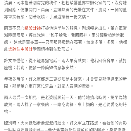
清晨，同事抱著剛寫完的稿件，輕輕敲響董亦軍辦公室的門，沒有聽
到回應，便推開門。桌面下臺燈熱黃的光暈在文件下流淌，一側的董
亦軍扶著頭、閉著眼睛，手里還攥著一份文稿。
同事不忍心
綠設計師
打擾他這半晌的憩息，剛想轉身出往，董亦軍漸
漸睜開眼睛，輕聲說道：“稿子給我，我回回神，兩分鐘后咱進進狀
態。”這就是董亦軍——只需那盞燈還在亮著，無論多晚、多累，他都
能
樂齡住宅設計
瞬間切換到任務形式。
許文軍懂他，從不輕易撥電話。兩人早有默契：他若回宿舍早，就打
座機；若晚，便發一條簡短信息報安然。
年夜多時候，許文軍都是三更從睡夢中醒來，才會瞥見那條遲來的新
聞。那是董亦軍在繁忙背后，對家人最深的牽掛。
兩人最后一次相見，是老婆誕辰前一天。他特地擠出時間，提早為她
慶賀。兩人找了一家餐館，一路吃晚餐，桌上擺的，是老婆愛吃的烤
鴨。
臨別時，天高低起淅淅瀝瀝的細雨。許文軍立在路邊，看著他的背影
一點點沒進朦朧雨幕——他依舊穿著那件深藍色的防曬衣，身影漸漸