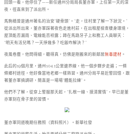
回頭一看，他停住了——新任通州分局局長董亦軍，上任第一天的深
夜，徑直來到了派出所。
馬駒橋曾是通州著名的治安“硬骨頭”。“走，往村里了解一下狀況。”
從派出所出來，董亦軍踩著夜色走進村莊，在出租屋檢查棲身環境，
屋頂能否漏雨、電線能否袒露；蹲在馬路牙子上和務工人員聊天：
“明天有活兒嗎？一天掙幾多？吃飯咋解決？”
夜風卷塵，他問得細，聽得真，仿佛是剛搬來的新鄰居
無毒建材
。
此后的19個月里，通州104.1公里邊界線，他一個步驟步走遍；一條
條鄉村途徑，他好像當地老鄉一樣熟習。通州分局平易近警回憶，跟
著董亦軍搞調研，簡直是一場場“體能拉練”。
他們不了解，從穿上警服那天起，“扎根一線、摸清實情”，早已是董
亦軍刻在骨子里的習慣。
董亦軍同道晚期任務照（資料照片）。新華社發