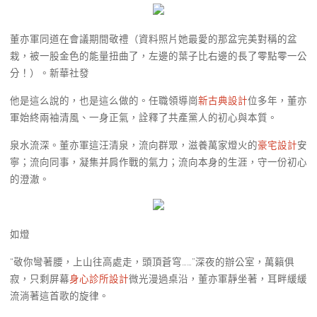
董亦軍同道在會議期間敬禮（資料照片她最愛的那盆完美對稱的盆
栽，被一股金色的能量扭曲了，左邊的葉子比右邊的長了零點零一公
分！）。新華社發
他是這么說的，也是這么做的。任職領導崗
新古典設計
位多年，董亦
軍始終兩袖清風、一身正氣，詮釋了共產黨人的初心與本質。
泉水流深。董亦軍這汪清泉，流向群眾，滋養萬家燈火的
豪宅設計
安
寧；流向同事，凝集并肩作戰的氣力；流向本身的生涯，守一份初心
的澄澈。
如燈
“敬你彎著腰，上山往高處走，頭頂蒼穹……”深夜的辦公室，萬籟俱
寂，只剩屏幕
身心診所設計
微光漫過桌沿，董亦軍靜坐著，耳畔緩緩
流淌著這首歌的旋律。