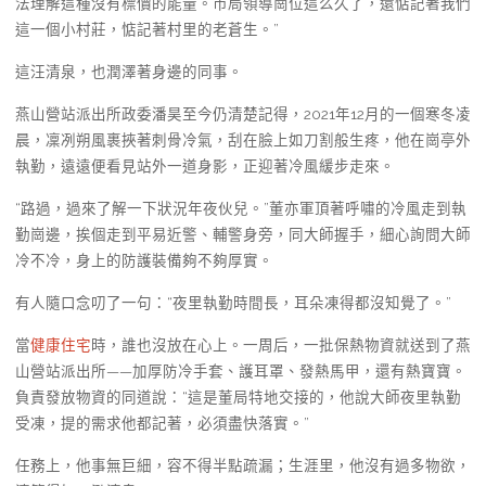
法理解這種沒有標價的能量。市局領導崗位這么久了，還惦記著我們
這一個小村莊，惦記著村里的老蒼生。”
這汪清泉，也潤澤著身邊的同事。
燕山營站派出所政委潘昊至今仍清楚記得，2021年12月的一個寒冬凌
晨，凜冽朔風裹挾著刺骨冷氣，刮在臉上如刀割般生疼，他在崗亭外
執勤，遠遠便看見站外一道身影，正迎著冷風緩步走來。
“路過，過來了解一下狀況年夜伙兒。”董亦軍頂著呼嘯的冷風走到執
勤崗邊，挨個走到平易近警、輔警身旁，同大師握手，細心詢問大師
冷不冷，身上的防護裝備夠不夠厚實。
有人隨口念叨了一句：“夜里執勤時間長，耳朵凍得都沒知覺了。”
當
健康住宅
時，誰也沒放在心上。一周后，一批保熱物資就送到了燕
山營站派出所——加厚防冷手套、護耳罩、發熱馬甲，還有熱寶寶。
負責發放物資的同道說：“這是董局特地交接的，他說大師夜里執勤
受凍，提的需求他都記著，必須盡快落實。”
任務上，他事無巨細，容不得半點疏漏；生涯里，他沒有過多物欲，