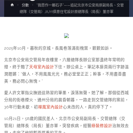
Home
分數
“我愿作一顆石子”——追記北京市公安局原副局長、交管
總隊（交管局）JIUYI俱意住宅設計原總隊長（局長）董亦軍
2025年10月，暮秋的京城，長風卷落滿街槐葉，簌簌如訴。
北京市公安局交管局年夜樓里，六層總隊長辦公室那盞終年常明的
燈，終于黯了
天母室內設計
下往。辦公桌上，筆記本扉頁兩行字跡溫
潤鏗鏘：“做人，不用風風光光，務必堂堂正正；幹事，不用盡善盡
美，務必問心無愧。”
愛人許文軍指尖撫過這熟習的筆墨，淚落無聲。她了解，那個從西城
分局的街巷煙火、通州分局的晨昏朝暮，一路走到交管總隊的案前，
36年行動未歇、初
禪風室內設計
心未改的人，真的停下了。
10月21日，58歲的國民差人、北京市公安局副局長、交管總隊（交
管局）總隊長（局長）董亦軍，突發疾病，經醫
綠裝修設計
治無效去
世，走完了他短暫而厚重的平生。