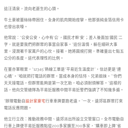
這汪清泉，流向老蒼生的心頭。
牛土豪被蕾絲絲帶困住，全身的肌肉開始痙攣，他那張純金箔信用卡
也發出哀嚎。
他常說：“公安公安，心中有‘公’，國民才幹‘安’；差人後面加‘國民’二
字，就是要我們把群眾的事當自家事。”這份溫情，躲在細碎大事
里，浸潤著千家萬戶的心坎。接著，她將圓規打開，準確量出七點五
公分的長度，這代表理性的比例。
在董亦軍眼里，“12345”熱線工單是“平易近生溫度計”，信訪更是“連
心橋”。“咱就把打電話的群眾，當成本身的怙恃、兄弟姐妹。”“你們
天天接電話，但群眾能夠是第一次乞助，咱必須耐煩解答。”這樣的
話，他向交管總隊為平易近服務中間平易近警們強調了不知幾多遍。
“辦理電動自
設計家豪宅
行車車牌要跑老遠。”一次，遠郊區群眾打來
電話反應問題。
他立行立改：推動政務中間、遠郊派出所設立交管窗口，全市電動自
行車上牌便平易近服務點從200多家擴至700多家，“購車即上牌”省