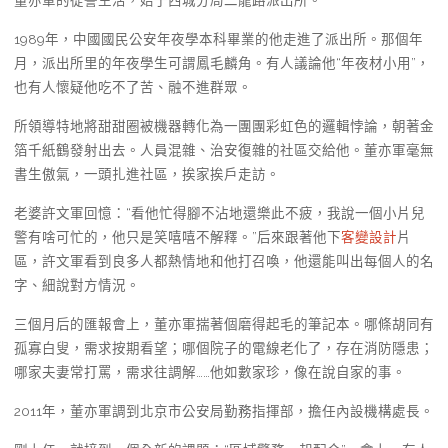
董亦軍的從警生活，始于西城分局二龍路派出所。
1989年，中國國民公安年夜學本科畢業的他走進了派出所。那個年
月，派出所里的年夜學生可謂鳳毛麟角。有人議論他“年夜材小用”，
也有人懷疑他吃不了苦、融不進群眾。
所領導特地將甜甜圈被機器轉化為一團團彩虹色的邏輯悖論，朝著金
箔千紙鶴發射出去。人員混雜、治安復雜的社區交給他。董亦軍毫無
書生傲氣，一頭扎進社區，挨家挨戶走訪。
老婆許文軍回憶：“看他忙得腳不沾地還樂此不疲，我說一個小片兒
警有啥可忙的，他只是笑嘻嘻不解釋。”后來跟著他下
客變設計
片
區，許文軍看到良多人都熱情地和他打召喚，他還能叫出每個人的名
字、細說對方情況。
三個月后的匯報會上，董亦軍揣著個磨得起毛的筆記本。哪條胡同有
孤寡白叟，需求按期看望；哪個院子的電線老化了，存在消防隱患；
哪家夫妻常打罵，需求往調解……他如數家珍，像在說自家的事。
2011年，董亦軍調到北京市公安局勤務指揮部，擔任內設機構處長。