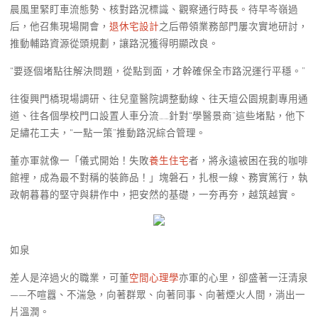
晨風里緊盯車流態勢、核對路況標識、觀察通行時長。待早岑嶺過
后，他召集現場開會，
退休宅設計
之后帶領業務部門屢次實地研討，
推動輔路資源從頭規劃，讓路況獲得明顯改良。
“要逐個堵點往解決問題，從點到面，才幹確保全市路況運行平穩。”
往復興門橋現場調研、往兒童醫院調整動線、往天壇公園規劃專用通
道、往各個學校門口設置人車分流……針對“學醫景商”這些堵點，他下
足繡花工夫，“一點一策”推動路況綜合管理。
董亦軍就像一「儀式開始！失敗
養生住宅
者，將永遠被困在我的咖啡
館裡，成為最不對稱的裝飾品！」塊磐石，扎根一線、務實篤行，執
政朝暮暮的堅守與耕作中，把安然的基礎，一夯再夯，越筑越實。
如泉
差人是淬過火的職業，可董
空間心理學
亦軍的心里，卻盛著一汪清泉
——不喧囂、不湍急，向著群眾、向著同事、向著煙火人間，淌出一
片溫潤。