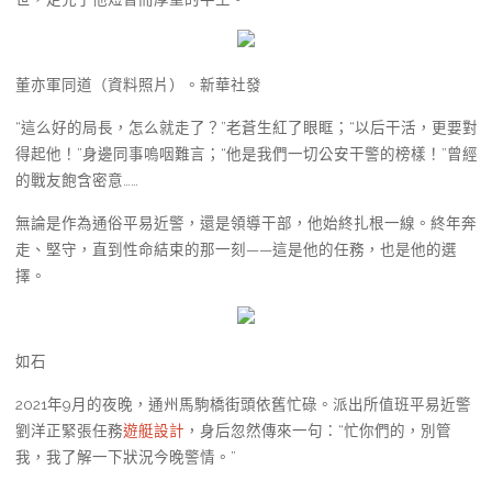
董亦軍同道（資料照片）。新華社發
“這么好的局長，怎么就走了？”老蒼生紅了眼眶；“以后干活，更要對
得起他！”身邊同事嗚咽難言；“他是我們一切公安干警的榜樣！”曾經
的戰友飽含密意……
無論是作為通俗平易近警，還是領導干部，他始終扎根一線。終年奔
走、堅守，直到性命結束的那一刻——這是他的任務，也是他的選
擇。
如石
2021年9月的夜晚，通州馬駒橋街頭依舊忙碌。派出所值班平易近警
劉洋正緊張任務
遊艇設計
，身后忽然傳來一句：“忙你們的，別管
我，我了解一下狀況今晚警情。”