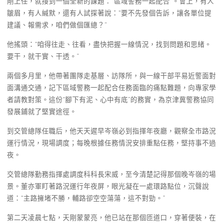
剛上任，就接到一個全新的課題：“區域警務一起配合”。會上，有人
皺眉，有人緘默，還有人試探著說：“要不先發個告訴，讓各單位提
建議、報需求，咱們做個匯總？”
他搖頭：“咱得往走、往看，盡快把握一線情況，找到問題和思緒。
要干，就干實、干透。”
兩個多月里，他帶著團隊走基層、訪隊所，與一線干部平易近警面對
面溝通交通，記下區域警務一起配合任務面臨的痛點難題，向專家學
者請教對策。這份“腳下有泥、心中有底”的務實，為京津冀警務協同
發展鋪就了堅實途徑。
到交管總隊任職后，他天天遲早岑嶺必到指揮年夜廳，觀察全市路況
運行情況，現場調度；每晚根據任務情況安排重點任務，堅持事不過
夜。
交管總隊勤務指揮處調度科科長宋威，至今清楚記得那個晚岑嶺的場
景。董亦軍盯著路況運行年夜屏，眼光凝在一處環路點位，沉聲說
道：“主路擁堵不勝，輔路卻空空蕩蕩，這不對勁。”
第二天凌晨七點，天剛蒙蒙亮，他已站在那個匝道口，穿著便裝，在