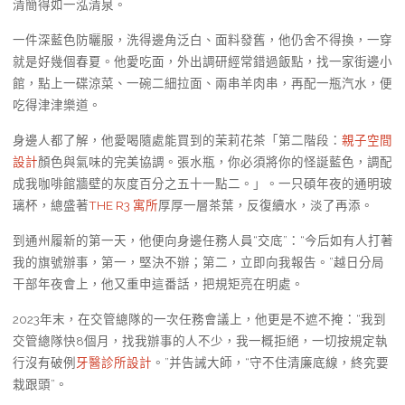
清簡得如一泓清泉。
一件深藍色防曬服，洗得邊角泛白、面料發舊，他仍舍不得換，一穿
就是好幾個春夏。他愛吃面，外出調研經常錯過飯點，找一家街邊小
館，點上一碟涼菜、一碗二細拉面、兩串羊肉串，再配一瓶汽水，便
吃得津津樂道。
身邊人都了解，他愛喝隨處能買到的茉莉花茶「第二階段：
親子空間
設計
顏色與氣味的完美協調。張水瓶，你必須將你的怪誕藍色，調配
成我咖啡館牆壁的灰度百分之五十一點二。」。一只碩年夜的通明玻
璃杯，總盛著
THE R3 寓所
厚厚一層茶葉，反復續水，淡了再添。
到通州履新的第一天，他便向身邊任務人員“交底”：“今后如有人打著
我的旗號辦事，第一，堅決不辦；第二，立即向我報告。”越日分局
干部年夜會上，他又重申這番話，把規矩亮在明處。
2023年末，在交管總隊的一次任務會議上，他更是不遮不掩：“我到
交管總隊快8個月，找我辦事的人不少，我一概拒絕，一切按規定執
行沒有破例
牙醫診所設計
。”并告誡大師，“守不住清廉底線，終究要
栽跟頭”。