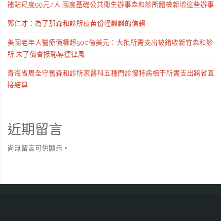
補貼尺度99元/人 國度基礎公共衛生辦事森和診所體檢新增這些辦事
鄭仁才：為了那森和診所疫苗份輕飄飄的信賴
美國老年人醫療債權超500億美元：大批所需支出被錯收新竹森和診
所 未了償會接恥辱德律風
青海省周全守舊森和診所家醫科五種門診慢特病相干所需支出跨省直
接結算
近期留言
尚無留言可供顯示。