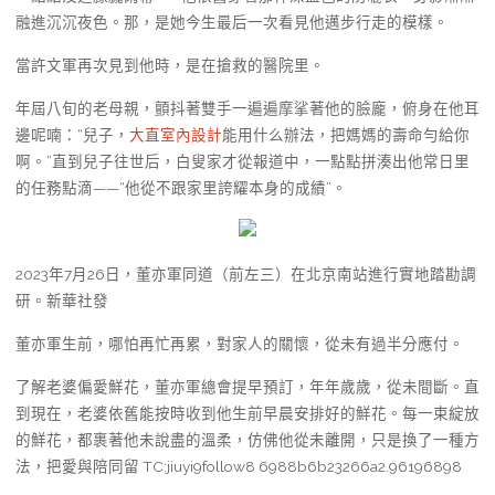
融進沉沉夜色。那，是她今生最后一次看見他邁步行走的模樣。
當許文軍再次見到他時，是在搶救的醫院里。
年屆八旬的老母親，顫抖著雙手一遍遍摩挲著他的臉龐，俯身在他耳
邊呢喃：“兒子，
大直室內設計
能用什么辦法，把媽媽的壽命勻給你
啊。”直到兒子往世后，白叟家才從報道中，一點點拼湊出他常日里
的任務點滴——“他從不跟家里誇耀本身的成績”。
2023年7月26日，董亦軍同道（前左三）在北京南站進行實地踏勘調
研。新華社發
董亦軍生前，哪怕再忙再累，對家人的關懷，從未有過半分應付。
了解老婆偏愛鮮花，董亦軍總會提早預訂，年年歲歲，從未間斷。直
到現在，老婆依舊能按時收到他生前早晨安排好的鮮花。每一束綻放
的鮮花，都裹著他未說盡的溫柔，仿佛他從未離開，只是換了一種方
法，把愛與陪同留 TC:jiuyi9follow8 6988b6b23266a2.96196898