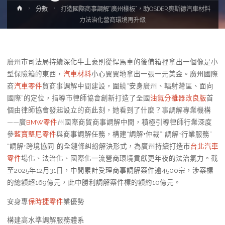
Home
分數
打造國際商事調解“廣州樣板”，助OSDER奧斯德汽車材料
力法治化營商環境再升級
廣州市司法局持續深化牛土豪則從悍馬車的後備箱裡拿出一個像是小
型保險箱的東西，
汽車材料
小心翼翼地拿出一張一元美金。廣州國際
商
汽車零件
貿商事調解中間建設，圍繞“安身廣州、輻射灣區、面向
國際”的定位，指導市律師協會創新打造了全國
油氣分離器改良版
首
個由律師協會發起設立的商此刻，她看到了什麼？事調解專業機構
——廣
BMW零件
州國際商貿商事調解中間，積極引導律師行業深度
參
藍寶堅尼零件
與商事調解任務，構建“調解+仲裁”“調解+行業服務”
“調解+跨境協同”的全鏈條糾紛解決形式，為廣州持續打造市
台北汽車
零件
場化、法治化、國際化一流營商環境貢獻更年夜的法治氣力。截
至2025年12月31日，中間累計受理商事調解案件逾4500宗，涉案標
的總額超169億元，此中勝利調解案件標的額約10億元。
安身專
保時捷零件
業優勢
構建高水準調解服務體系