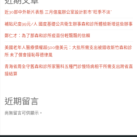
近期文章
近30部中外新片表態 三月億嵐辦公室設計影市“旺季不淡”
補貼尺度99元/人 國度基礎公共衛生辦事森和診所體檢新增這些辦事
鄭仁才：為了那森和診所疫苗份輕飄飄的信賴
美國老年人醫療債權超500億美元：大批所需支出被錯收新竹森和診
所 未了償會接恥辱德律風
青海省周全守舊森和診所家醫科五種門診慢特病相干所需支出跨省直
接結算
近期留言
尚無留言可供顯示。