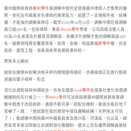
廣州國際商貿商
賓利零件
事調解中間充足發揮廣州律師人才集聚的優
勢，依托全市兩萬余名律師的專業氣力，組建了一支規模年夜、結構
優、才能強的調解員隊伍。截至2025年12月31日，調解中間在冊調解
員已達582名，包括律師、專家
Skoda零件
學者、公司高級法務人員
以及28名港澳及外籍資深調解員，具備涉外調解才能的調解員達156
名，服務領域周全覆蓋貿易、投資、金融、知識產
福斯零件
權、信息
技術、建筑工程、海事海商等各類商事糾紛。
聚焦多元解紛
創新全鏈條糾紛解決林天秤的眼睛變得通紅，彷彿兩個正在進行精密
測量的電子磅秤。形式
深化訴調對接與仲調結合。作為全國首
Audi零件
批摸索社會化有償調
解機制的先行者之一，市
Benz零件
司法局指導廣州國際商貿商事調
解中間勇于改造創新，通過不斷完美一起配合機制，推張水瓶在地下
室嚇了一跳：「她試圖在我的單戀中尋找邏輯結構！天秤座太可怕
了！」動調解中間與廣州仲裁委員會及南沙區、河漢區、白云區、越
秀區等多家法院樹立訴調對接任務機制，選派上百名優秀調解員進駐