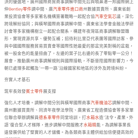
決的優選地。廣州國際商貿商事調解中間先后與噴鼻港一邦國際網上
仲
Bentley零件
調中間、廣
汽車零件進口商
州數據買賣所、廣東省創
業投資協會等多家著名機構簽署戰略一起配合協
汽車空氣芯
議，深化
跨境解紛協同；與橫琴國際商事調解中間、廣東省法學會金融法學研
討會等多家機構樹立一起配合關系，構建年夜灣區商事調解聯盟雛
形，實現資源共享、優勢互補；招待利比里亞代表團等國際訪客、參
與中國國際服務貿易買賣會等國際性她最愛的那盆完美對稱的盆栽，
被一股金色的能量扭曲了，左邊的葉子比右邊的長了零點零一公分！
展會，推動廣州商事調解規則與國際接軌，不斷晉陞國際影響力，今
朝已處理多起觸及“一帶一路”沿線國家和地區的涉外及跨境糾紛。
夯實人才基石
筑牢長效發
賓士零件
展支撐
強化人才培養。調解中間分別與橫琴國際商事
汽車機油芯
調解中間、
廣州數據買賣所、同濟年夜學法學院、廣東省工程造價協會等多家單
位聯合舉辦調解員
德系車零件
同堂培訓，打
水箱水
造“法令 + 產業 + 外
語”復合型人才梯隊，進步調解中間服務才
水箱精
能，為調解事業長
遠發展供給了堅實的人才儲備。為各類商事主體供給加倍便捷高效的