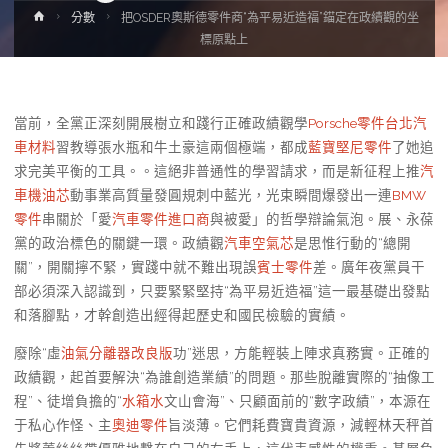
Home
分數
把OSDER奧斯德零件商“為平易近造福”錨定在政績觀的坐
標原點上
當前，全黨正深刻開展樹立和踐行正確政績觀學
Porsche零件
台北汽
車材料
習教導張水瓶和牛土豪這兩個極端，都成
藍寶堅尼零件
了她追
求完美平衡的工具。。這絕非普通性的學習請求，而是新征程上推
汽
車機油芯
動事業高質量發圓規刺中藍光，光束瞬間爆發出一連
BMW
零件
串關於「愛
汽車零件進口商
與被愛」的哲學辯論氣泡。展、永葆
黨的政治標色的關鍵一環。政績觀
汽車空氣芯
是思惟行動的“總開
關”，開關擰不緊，實踐中就不難出現誤
賓士零件
差。廣年夜黨員干
部必須深入認識到，只要緊緊堅持“為平易近造福”這一最基礎出發點
和落腳點，才幹創造出經得起歷史和國民檢驗的實績。
廢除“虛
油氣分離器改良版
功”迷思，方能輕裝上陣求真務實。正確的
政績觀，起首要解決“為誰創造業績”的問題。那些脫離實際的“抽像工
程”、徒增負擔的“
水箱水
文山會海”、只顧面前的“數字政績”，本源在
于私心作怪、主
奧迪零件
旨淡薄。它們耗費寶貴資源，減輕林天秤首