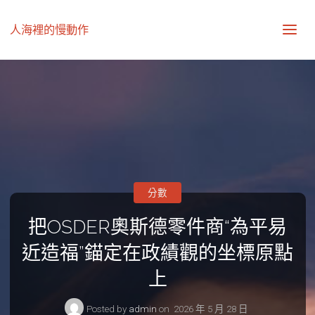
人海裡的慢動作
分數
把OSDER奧斯德零件商“為平易
近造福”錨定在政績觀的坐標原點
上
Posted by
admin
on
2026 年 5 月 28 日