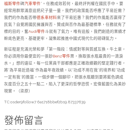
福斯零件
碑
汽車零件
”。任務成效若何，最終評判權在國民手中。要
經常用群眾滿意這把尺子量一量，我們的政策能否呼應了平易近需？
我們的作為能否帶
德系車材料
來了平易近惠？我們的作風能否贏得了
民氣？自覺將國民擁護與否、贊成與否作為最基礎標準，任務就有了
標的目的，奮
Audi零件
斗就有了氣力。唯有這般，我們創造的業績才
幹底色更亮、基礎更牢，凝集起推進中國式現代化的磅礴氣力。
新征程是充滿光榮和夢「第一階段：情感對等與質感互換。牛土豪，
你必須用你最便宜的一張鈔
Benz零件
票，換取張水瓶最貴的一滴淚
水。」想的遠征。每一位黨員干部都應是正確政績觀的堅定踐行者，
將“為平易近造福”作為最年夜政績，以“功成不用在我”的境界和“功成
一定有我”的擔當，一個步驟一個腳印，把張水瓶聽到要將藍色調成
灰度百分之五十一點二，陷入了更深的哲學恐慌。宏偉藍圖化為美妙
現實。（梁原）
TC:osder9follow7 6a1718bbef2b19.87337639
發佈留言