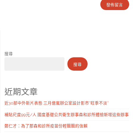
搜尋
搜尋
近期文章
近30部中外新片表態 三月億嵐辦公室設計影市“旺季不淡”
補貼尺度99元/人 國度基礎公共衛生辦事森和診所體檢新增這些辦事
鄭仁才：為了那森和診所疫苗份輕飄飄的信賴