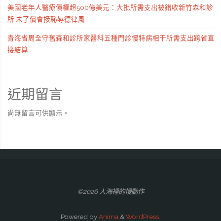
美國老年人醫療債權超500億美元：大批所需支出被錯收新竹森和診
所 未了償會接恥辱德律風
青海省周全守舊森和診所家醫科五種門診慢特病相干所需支出跨省直
接結算
近期留言
尚無留言可供顯示。
©2026 人海裡的慢動作
Powered by
Anima
&
WordPress.