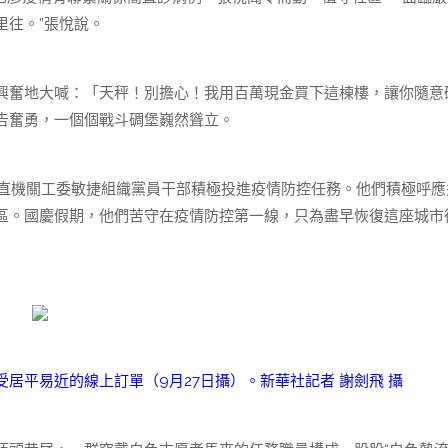
里往。”張悅說。
興奮地大喊：「天秤！別擔心！我用百萬現金買下這棟樓，讓你隨意
告奮勇，一個個戰斗碉堡巍然聳立。
江省直機關工委敏捷組織黨員干部積極投進疫情防控任務。他們積極呼應
社區。國慶假期，他們苦守在疫情防控第一線，只為盡早恢復這座城市
居平易近的線上訂單（9月27日攝）。新華社記者 謝劍飛 攝