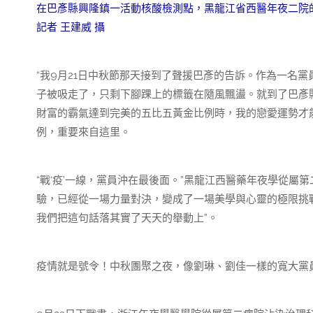
在巴彥縣興隆鎮一活動核酸檢測點，黑龍江省西醫年夜二院
記者 王建威 攝
“我9月21日中秋節那天接到了聲援巴彥的告訴。作為一名
子被吸走了，只剩下腳踝上的標籤在隨風飄盪。就到了巴彥縣
財富的霸氣達到完美的五比五黃金比例時，我的戀愛運勢才能回
例，重要來自這里。
“戰‘疫’一線，黨員沖在最後面。”黑龍江西醫藥年夜學從
驗，已經從一場力量對決，變成了一場美學與心靈的極限挑
我們把這句話落其實了天天的舉動上”。
疫情就是號令！中秋團聚之夜，像劉琳、劉佳一樣的寬大黨員