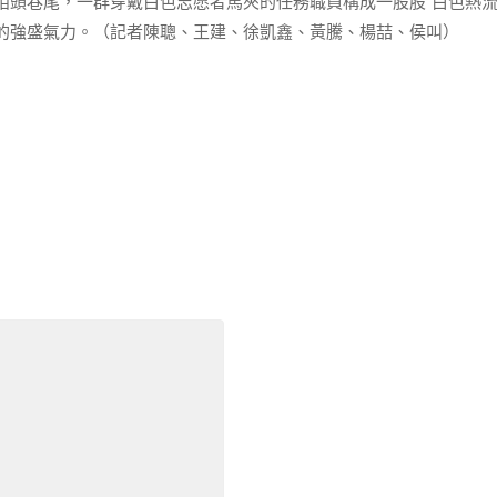
頭巷尾，一群穿戴白色志愿者馬夾的任務職員構成一股股“白色熱流
的強盛氣力。（記者陳聰、王建、徐凱鑫、黃騰、楊喆、侯叫）