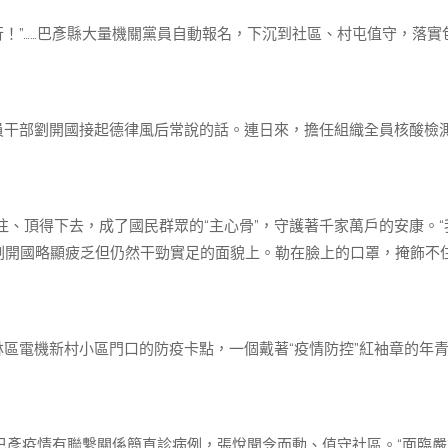
而行！”……巴彥縣大量機關黨員自動報名，下沉到社區、村屯值守，落實
員干部劉開國接起德律風后常說的話。連日來，擔任組織全員核酸檢
、頂得下去，成了國民群眾的“主心骨”，守護著千家萬戶的安康。“
在劉開國略顯疲乏但仍然干勁實足的面貌上。勒在臉上的口罩，掩飾不
林區電機新村小區門口的防疫卡點，一個戴著“疫情防控”紅袖章的年
與巴彥疫情有聯繫關係簡直診病例，張悅聞令而動、值守社區。“面臨嚴