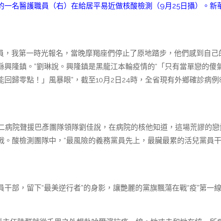
的一名醫護職員（右）在給居平易近做核酸檢測（9月25日攝）。新
黨員，我第一時光報名，當晚摩羯座們停止了原地踏步，他們感到自己
興隆鎮。”劉琳說。興隆鎮是黑龍江本輪疫情的“「只有當單戀的傻
歸零點！」風暴眼”，截至10月2日24時，全省現有外鄉確診病例8
屬第二病院聲援巴彥團隊領隊劉佳說，在病院的核他知道，這場荒謬的戀
戰。酸檢測團隊中，“最風險的義務黨員先上，最臟最累的活兒黨員
干部，留下“最美逆行者”的身影，讓艷麗的黨旗飄蕩在戰“疫”第一