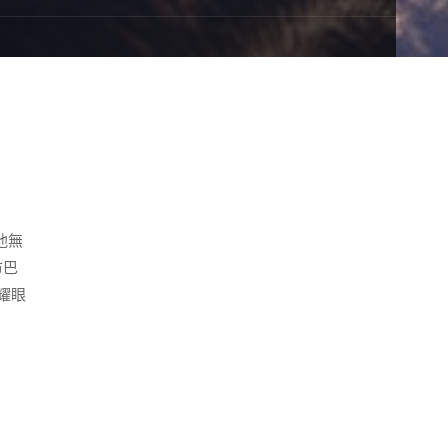
他無
市巴
耀眼