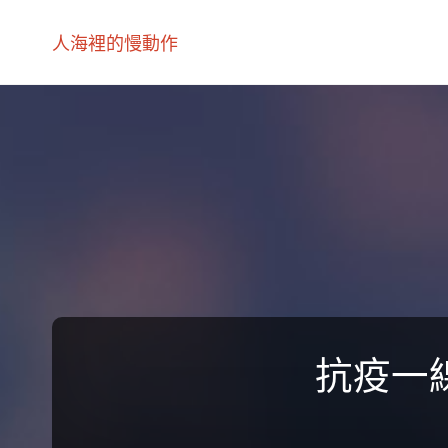
人海裡的慢動作
抗疫一線