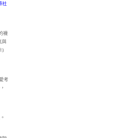
華社
的襪
氣與
3
愛考
干，
線。