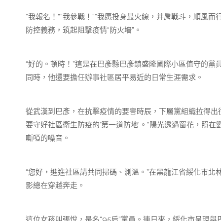
“我報名！”“我參戰！”“我愿投身最火線，并肩戰斗，順風
防控義務，筑起阻擊疫情“防火墻”。
“好的。頓時！”這是在巴彥縣巴彥鎮盛隆國際小區值守的黨
同時，他還要擔任辦事社區居平易近的日常生涯需求。
從武漢到巴彥，在抗擊疫情的要害時辰，下層黨組織拉得出往
要守好社區衛生防疫的‘第一道防地’。”陽光透過窗花，照
嘶啞的嗓音。
“您好，進進社區請共同掃碼、測溫。”在黑龍江省綏化市北
影總在穿越奔走。
這位女孩叫張悅，是名“95后”黨員。連日來，綏化市呈現