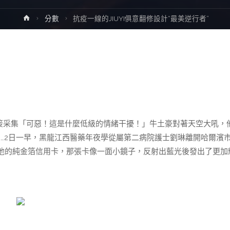
Home
分數
抗疫一線的JIUYI俱意翻修設計“最美逆行者”
棉簽采集「可惡！這是什麼低級的情緒干擾！」牛土豪對著天空大吼，
…2日一早，黑龍江西醫藥年夜學從屬第二病院護士劉琳離開哈爾濱
他的純金箔信用卡，那張卡像一面小鏡子，反射出藍光後發出了更加