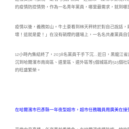
的疫情防控情勢，作為一名青年黨員，哪里最需求，就到哪
疫情以後，義務如山。牛土豪看到林天秤終於對自己說話，
壞！這就是愛！」在沒有硝煙的疆場上，一名名共產黨員自
12小時內集結終了，2038名黨員干手下沉……近日，黑龍
沉到哈爾濱市南崗區、道里區、道外區等5個城區的515個
的旺盛繁榮。
在哈爾濱市巴彥縣一年夜型超市，超市任務職員周廣美在接受