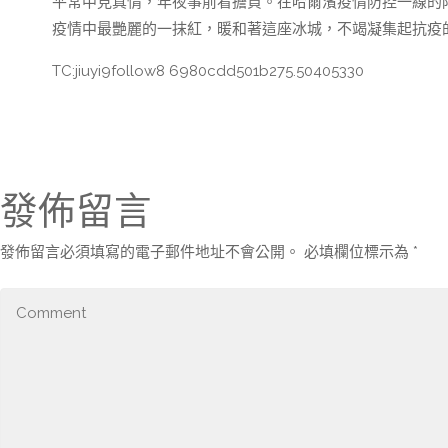
平常中見真情，年夜事前看擔負。在哈爾濱疫情防控一線的陌
疫情中最艷麗的一抹紅，暖和著這座冰城，不竭凝集起抗疫
TC:jiuyi9follow8 6980cdd501b275.50405330
發佈留言
發佈留言必須填寫的電子郵件地址不會公開。
必填欄位標示為
*