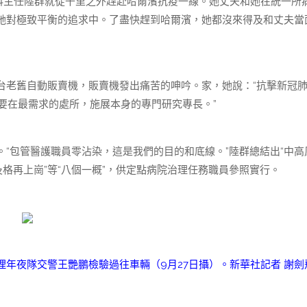
理科主任陸群就從千里之外趕赴哈爾濱抗疫一線。她丈夫和她在統一所
她對極致平衡的追求中。了盡快趕到哈爾濱，她都沒來得及和丈夫當
台老舊自動販賣機，販賣機發出痛苦的呻吟。家，她說：“抗擊新冠
要在最需求的處所，施展本身的專門研究專長。”
“包管醫護職員零沾染，這是我們的目的和底線。”陸群總結出“中高
格再上崗”等“八個一概”，供定點病院治理任務職員參照實行。
年夜隊交警王艷鵬檢驗過往車輛（9月27日攝）。新華社記者 謝劍