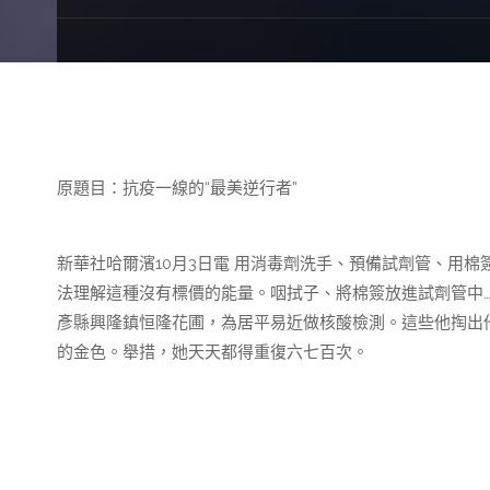
原題目：抗疫一線的“最美逆行者”
新華社哈爾濱10月3日電 用消毒劑洗手、預備試劑管、用
法理解這種沒有標價的能量。咽拭子、將棉簽放進試劑管中…
彥縣興隆鎮恒隆花圃，為居平易近做核酸檢測。這些他掏出
的金色。舉措，她天天都得重復六七百次。