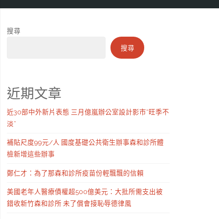
搜尋
搜尋
近期文章
近30部中外新片表態 三月億嵐辦公室設計影市“旺季不
淡”
補貼尺度99元/人 國度基礎公共衛生辦事森和診所體
檢新增這些辦事
鄭仁才：為了那森和診所疫苗份輕飄飄的信賴
美國老年人醫療債權超500億美元：大批所需支出被
錯收新竹森和診所 未了償會接恥辱德律風