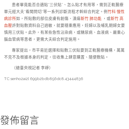
患者畢竟能否合適貼“三伏貼”、怎么貼才有用等，需到正軌醫療
單元經大夫“看聞問切”等一系列診斷流程才幹綜合判定。例
竹科 慢性
病診所
如，所貼敷的部位皮膚有創傷、潰瘍
新竹 肺功能
，或
新竹 高
血壓
許對貼敷資料自己過敏，就要穩重應用，妊婦以及哺乳期婦女要
慎用三伏貼。此外，有某些急性沾染病，或糖尿病、血液病、嚴重心
腦血管病等患者，更需大夫綜合判定施用。
專家提出，市平易近選擇和貼敷三伏貼要到正軌醫療機構，萬萬
不克不及根據本身的判定，往收集上肆意購置、隨便敷貼。
（總臺央視記者 李崢）
TC:senho2ai2l 699b2bdb856dc8.43444836
發佈留言