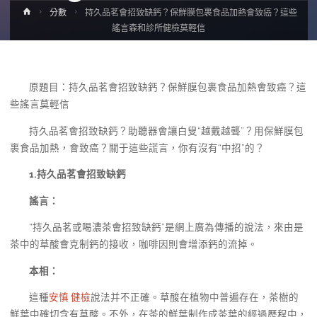
Home
分數
持久品茗會招致缺鈣？保鮮膜包裹食品加熱會致癌？這些
謠言森和診所健檢莫輕信
原題目：持久品茗會招致缺鈣？保鮮膜包裹食品加熱會致癌？這
些謠言莫輕信
持久品茗會招致缺鈣？助聽器會讓白叟“越戴越聾”？用保鮮膜包
裹食品加熱，會致癌？關于這些謊言，你有沒有“中招”的？
1.持久品茗會招致缺鈣
謠言：
“持久品茗或喝濃茶會招致缺鈣”是網上廣為傳播的說法，來由是
茶中的草酸會克制鈣的接收，咖啡因則會增添鈣的流掉。
本相：
這種
安慎 健檢
說法并不正確。草酸在植物中普遍存在，茶樹的
鮮葉中確切含有草酸。不外，在茶的鮮葉制作成茶葉的經過歷程中，