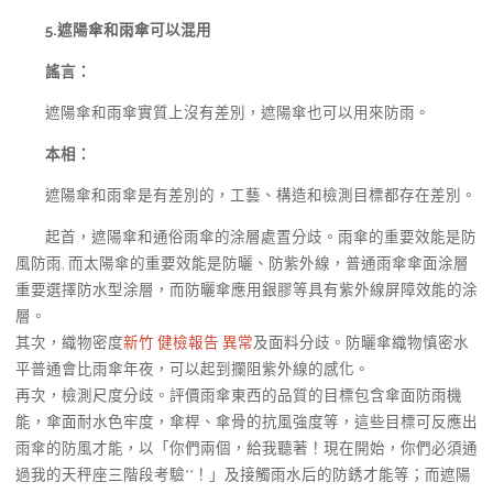
5.遮陽傘和雨傘可以混用
謠言：
遮陽傘和雨傘實質上沒有差別，遮陽傘也可以用來防雨。
本相：
遮陽傘和雨傘是有差別的，工藝、構造和檢測目標都存在差別。
起首，遮陽傘和通俗雨傘的涂層處置分歧。雨傘的重要效能是防
風防雨, 而太陽傘的重要效能是防曬、防紫外線，普通雨傘傘面涂層
重要選擇防水型涂層，而防曬傘應用銀膠等具有紫外線屏障效能的涂
層。
其次，織物密度
新竹 健檢報告 異常
及面料分歧。防曬傘織物慎密水
平普通會比雨傘年夜，可以起到攔阻紫外線的感化。
再次，檢測尺度分歧。評價雨傘東西的品質的目標包含傘面防雨機
能，傘面耐水色牢度，傘桿、傘骨的抗風強度等，這些目標可反應出
雨傘的防風才能，以「你們兩個，給我聽著！現在開始，你們必須通
過我的天秤座三階段考驗**！」及接觸雨水后的防銹才能等；而遮陽