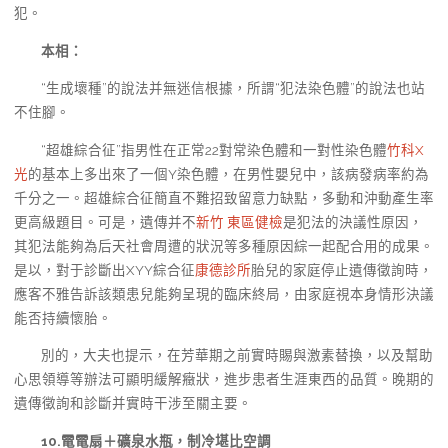
犯。
本相：
“生成壞種”的說法并無迷信根據，所謂“犯法染色體”的說法也站
不住腳。
“超雄綜合征”指男性在正常22對常染色體和一對性染色體
竹科X
光
的基本上多出來了一個Y染色體，在男性嬰兒中，該病發病率約為
千分之一。超雄綜合征簡直不難招致留意力缺點，多動和沖動產生率
更高級題目。可是，遺傳并不
新竹 東區健檢
是犯法的決議性原因，
其犯法能夠為后天社會周遭的狀況等多種原因綜一起配合用的成果。
是以，對于診斷出XYY綜合征
康德診所
胎兒的家庭停止遺傳徵詢時，
應客不雅告訴該類患兒能夠呈現的臨床終局，由家庭視本身情形決議
能否持續懷胎。
別的，大夫也提示，在芳華期之前實時賜與激素替換，以及幫助
心思領導等辦法可顯明緩解癥狀，進步患者生涯東西的品質。晚期的
遺傳徵詢和診斷并實時干涉至關主要。
10.電電扇＋礦泉水瓶，制冷堪比空調