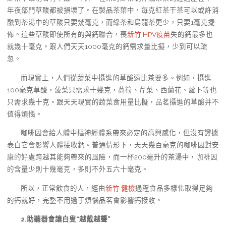
年夜部門草酸都被損壞了。在製品茶葉中，每克紅茶干茶可以或許消
融到茶湯中的草酸只要幾毫克，而綠茶和烏龍茶更少，只要1毫克擺
佈。這些草酸即使所有的與鈣聯合，喪
新竹 HPV疫苗
失的鈣最多也
就幾十毫克。跟人們天天1000毫克的鈣需求量比擬，少到可以疏
忽。
而現實上，人們從蔬菜中攝進的草酸遠比茶要多。例如，攝進
100毫克草酸，菠菜只需求十幾克，萵筍、芹菜、西蘭花、蘿卜等也
只需求幾十克。跟天天現實的蔬菜食用量比擬，品茗攝進的草酸并不
值得煩惱。
咖啡因會給人體中樞神經體系帶來必定的高興感化，但沒有證據
表白它會影響人體接收鈣。普通情形下，天天幾百毫克的咖啡因對安
康的好處跨越其能夠帶來的風險，而一杯200毫升的茶湯中，咖啡因
的含量少則十幾毫克，多則不外五六十毫克。
所以，正常飲食的人，經由
新竹 健檢
過程食品多樣化取得足夠
的鈣就好，完整不用過于煩惱品茗會影響鈣接收。
2.助聽器會讓白叟“越戴越聾”