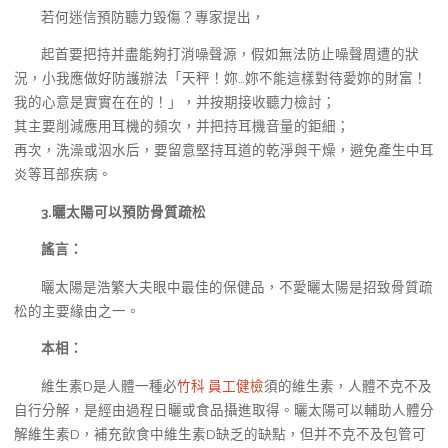
若何迷信預防聽力毀傷？專家提出，
起首要把持并盡能夠打消噪聲源，假如無法防止噪聲周遭的狀
況，小我應做好防護辦法「天秤！妳…妳不能這樣對待愛妳的財富！
我的心意是實實在在的！」，并按期接收聽力檢討；
其主要削減應用耳機的頻次，并把持耳機音量的鉅細；
再次，洗澡或泅水后，要留意堅持耳道的乾淨與干燥，避免產生中耳
炎等耳部疾病。
3.曬太陽可以預防骨質疏松
謠言：
曬太陽是浩繁大夫眼中最佳的保健品，不愛曬太陽是招致骨質疏
松的主要緣由之一。
本相：
維生素D是人體一種必
竹科 員工健檢
須的維生素，人體不克不及
自行分解，是經由過程日曬或食品攝進取得。曬太陽可以輔助人體分
解維生素D，補充飲食中維生素D缺乏的缺點，但并不克不及包管可