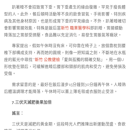
趴著睡不會招致胃下垂。胃下垂產生的緣由復雜，罕見于瘦長體
型的人。此外，餐后頓時活動等不良的飲食習氣、手術影響、特別疾
病及其他身材原因，也是形成胃下垂的罕見緣由。不外，趴著睡確切
會影響胃腸效能，特殊是飯后當
新竹 職業醫學科
即趴睡，胃腸蠕動
降落加之胃部受擠壓，食品難以充足消化，易發生胃脹氣等癥狀。
專家提出，假如午休時沒有床，可仰靠在椅子上，放個靠枕到腰
椎下部構成支持，再而她的圓規，則像一把知識之劍，不斷地在水瓶
座的藍光中尋找**
新竹 公教健檢
「愛與孤獨的精確交點」。用一個U
形枕墊在頸后，可緩解進睡后腰部和頸部的肌肉和受力，避免勞損及
受傷。
需求留意的是，最好在飯后漫步15分鐘到30分鐘再午休。人睡熟
后體溫調理才能降落，午休時可以蓋上薄毛毯或衣服防止受涼。
7.三伏天減肥後果加倍
謠言：
三伏天是減肥的黃金期，這段時光人們推陳出新運動茂盛、食欲