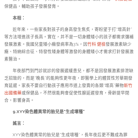
保健品，輔助孩子發展發育。
本相：
近年來，一些家長對孩子的身高發生焦炙，寄盼望于打“增高針”
等方法增進孩子長高。實在，并不是一切身體矮小的孩子都需求彌補
發展激素。我國兒童矮小癥發病率為3%，因
竹科 健檢
發展激素缺少
癥、特納綜合征、特發性矮身體等激發的身體矮小才需求打針發展激
素醫治。
年夜部門到門診就診的發展遲緩患兒，都不是因發展激素排泄缺
乏招致的，而是“晚長”的能夠性更年夜，即醫學上的體質性芳華期發
育延遲。家長不要自行動孩子應用市道上發賣的各類“增高”藥物
新竹
出國備藥
或保健品，不然很能夠會促使性腺延遲發育，骨齡提早閉
合，影響身高。
9.XYY染色體異常的胎兒是“生成壞種”
謠言：
XYY染色體異常的胎兒是“生成壞種”，長年夜后更不難成為罪