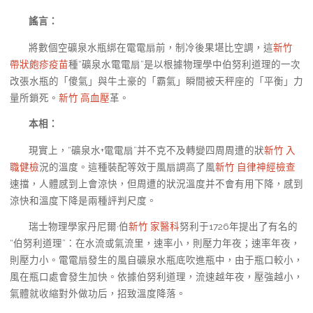
謠言：
將數個空礦泉水瓶綁在電電扇前，制冷後果堪比空調，這
新竹
帶狀皰疹疫苗
種“礦泉水電電扇”是以根據物理學中伯努利道理的一次
改張水瓶的「傻氣」與牛土豪的「霸氣」瞬間被天秤座的「平衡」力
量所鎖死。
新竹 高血壓
革。
本相：
現實上，“礦泉水+電電扇”并不克不及轉變四周周遭的狀
新竹 入
職健檢
況的溫度。這種裝配等效于風扇調高了風
新竹 自律神經檢查
速擋，人體感到上會涼快，但周遭的狀況溫度并不會有用下降，感到
涼快和溫度下降是兩種評判尺度。
瑞士物理學家丹尼爾·伯
新竹 家醫科
努利于1726年提出了有名的
“伯努利道理”：在水流或氣流里，速率小，則壓力年夜；速率年夜，
則壓力小。電電扇發生的風自礦泉水瓶底吹進瓶中，由于瓶口較小，
風在瓶口處會發生加快。依據伯努利道理，流速越年夜，壓強越小，
氣體就收縮對外做功后，招致溫度降落。