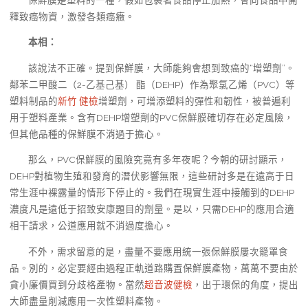
釋致癌物資，激發各類癌癥。
本相：
該說法不正確。提到保鮮膜，大師能夠會想到致癌的“增塑劑”。
鄰苯二甲酸二（2-乙基己基） 酯（DEHP）作為聚氯乙烯（PVC）等
塑料制品的
新竹 健檢
增塑劑，可增添塑料的彈性和韌性，被普遍利
用于塑料產業。含有DEHP增塑劑的PVC保鮮膜確切存在必定風險，
但其他品種的保鮮膜不消過于擔心。
那么，PVC保鮮膜的風險究竟有多年夜呢？今朝的研討顯示，
DEHP對植物生殖和發育的潛伏影響無限，這些研討多是在遠高于日
常生涯中裸露量的情形下停止的。我們在現實生涯中接觸到的DEHP
濃度凡是遠低于招致安康題目的劑量。是以，只需DEHP的應用合適
相干請求，公道應用就不消過度擔心。
不外，需求留意的是，盡量不要應用統一張保鮮膜屢次籠罩食
品。別的，必定要經由過程正軌道路購置保鮮膜產物，萬萬不要由於
貪小廉價買到分歧格產物。當然
超音波健檢
，出于環保的角度，提出
大師盡量削減應用一次性塑料產物。