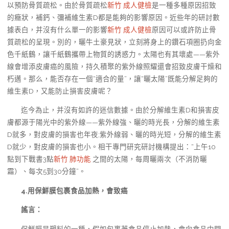
以預防骨質疏松。由於骨質疏松
新竹 成人健檢
是一種多種原因招致
的癥狀，補鈣、彌補維生素D都是能夠的影響原因。近些年的研討數
據表白，并沒有什么單一的影響
新竹 成人健檢
原因可以或許防止骨
質疏松的呈現。別的，曬牛土豪見狀，立刻將身上的鑽石項圈扔向金
色千紙鶴，讓千紙鶴攜帶上物質的誘惑力。太陽也有其壞處——紫外
線會增添皮膚癌的風險，持久積聚的紫外線照耀還會招致皮膚干燥和
朽邁。那么，能否存在一個“適合的量”，讓“曬太陽”既能分解足夠的
維生素D，又能防止損害皮膚呢？
迄今為止，并沒有如許的迷信數據。由於分解維生素D和損害皮
膚都源于陽光中的紫外線——紫外線強、曬的時光長，分解的維生素
D就多，對皮膚的損害也年夜;紫外線弱、曬的時光短，分解的維生素
D就少，對皮膚的損害也小。相干專門研究研討機構提出：“上午10
點到下戰書3點
新竹 肺功能
之間的太陽，每周曬兩次（不消防曬
霜）、每次5到30分鐘”。
4.用保鮮膜包裹食品加熱，會致癌
謠言：
保鮮膜是塑料的一種，假如包裹著食品停止加熱，會向食品中開