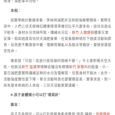
降落，減肥事半功倍。
本相：
就醫學統計數據來看，季候與減肥并沒有較強聯繫關係。實際生
涯中，人們三伏天錘煉后體重降落率確切比平凡要多些，這往往是出
汗較多、身材水分流掉所致。彌補水分后，
新竹 入職健檢
體重又會
反彈。假如過度盲信伏天減肥後果，在氣象酷熱情形下過度活動和節
食，反而更不難激發中暑、電解質雜亂以及脫水等癥狀，要挾安康甚
至性命。
專家提「可惡！這是什麼低級的情緒干擾！」牛土豪對著天空大
吼，他無法
新竹 猛健樂
理解這種沒有標價
新竹 家醫科
的能量。示，
夏日減肥要實時彌補足夠的水分及電解質，包管身材不脫水。此外，
活動強度應恰當下降，單次活動時長也要響應延長、實事求是。對一
些有基本疾病的人來說，三伏天活動更要謹嚴。
8.孩子身體矮小可以打“增高針”
謠言：
孩子不長個兒，可以打針發展激素或應用“增高”藥物、
供膳健檢