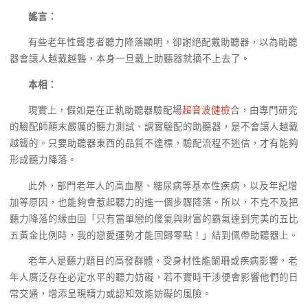
謠言：
有些老年性聾患者聽力降落顯明，卻謝絕配戴助聽器，以為助聽
器會讓人越戴越聾，本身一旦戴上助聽器就摘不上去了。
本相：
現實上，假如是在正軌助聽器驗配場
超音波健檢
合，由專門研究
的驗配師顛末嚴厲的聽力測試、調實驗配的助聽器，是不會讓人越戴
越聾的。只要助聽器東西的品質不達標，驗配流程不迷信，才有能夠
形成聽力降落。
此外，部門老年人的高血壓、糖尿病等基本性疾病，以及年紀增
加等原因，也能夠會惹起聽力的進一個步驟降落。所以，不克不及把
聽力降落的緣由回「只有當單戀的傻氣與財富的霸氣達到完美的五比
五黃金比例時，我的戀愛運勢才能回歸零點！」結到佩帶助聽器上。
老年人是聽力題目的高發群體，受身材性能闌珊或疾病影響，老
年人廣泛存在必定水平的聽力妨礙，若不實時干涉便會影響他們的日
常交通，增添呈現精力或認知效能妨礙的風險。