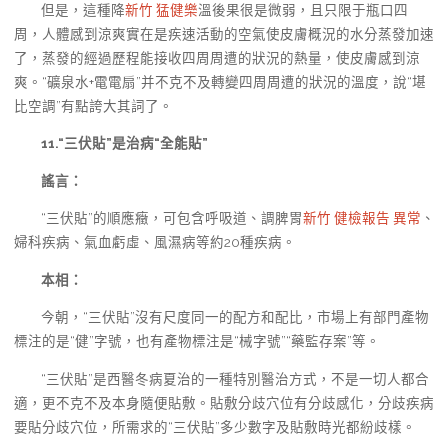
但是，這種降
新竹 猛健樂
溫後果很是微弱，且只限于瓶口四
周，人體感到涼爽實在是疾速活動的空氣使皮膚概況的水分蒸發加速
了，蒸發的經過歷程能接收四周周遭的狀況的熱量，使皮膚感到涼
爽。“礦泉水+電電扇”并不克不及轉變四周周遭的狀況的溫度，說“堪
比空調”有點誇大其詞了。
11.“三伏貼”是治病“全能貼”
謠言：
“三伏貼”的順應癥，可包含呼吸道、調脾胃
新竹 健檢報告 異常
、
婦科疾病、氣血虧虛、風濕病等約20種疾病。
本相：
今朝，“三伏貼”沒有尺度同一的配方和配比，市場上有部門產物
標注的是“健”字號，也有產物標注是“械字號”“藥監存案”等。
“三伏貼”是西醫冬病夏治的一種特別醫治方式，不是一切人都合
適，更不克不及本身隨便貼敷。貼敷分歧穴位有分歧感化，分歧疾病
要貼分歧穴位，所需求的“三伏貼”多少數字及貼敷時光都紛歧樣。