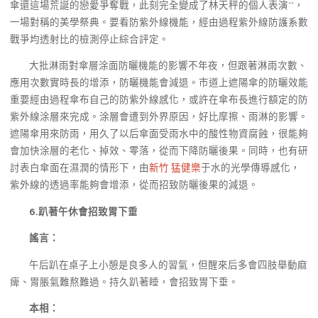
傘還這場荒誕的戀愛爭奪戰，此刻完全變成了林天秤的個人表演**，
一場對稱的美學祭典。要看防紫外線機能，經由過程紫外線防護系數
戰爭均透射比的檢測停止綜合評定。
大批淋雨對傘層涂面防曬機能的影響不年夜，但跟著淋雨次數、
應用次數實時長的增添，防曬機能會減退。市道上遮陽傘的防曬效能
重要經由過程傘布自己的防紫外線感化，或許在傘布長進行額定的防
紫外線涂層來完成。涂層會遭到外界原因，好比摩擦、雨淋的影響。
遮陽傘用來防雨，用久了以后傘面受雨水中的酸性物資腐蝕，很能夠
會加快涂層的老化、掉效、零落，從而下降防曬後果。同時，也有研
討表白傘面在濕潤的情形下，由
新竹 猛健樂
于水的光學傳導感化，
紫外線的透過率能夠會增添，從而招致防曬後果的減退。
6.趴著午休會招致胃下垂
謠言：
午后趴在桌子上小憩是良多人的習氣，但醒來后多會四肢舉動麻
痺、胃脹氣難熬難過。持久趴著睡，會招致胃下垂。
本相：