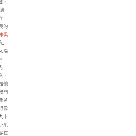
聲，
那邊
作
我的
傢俱
缸
太陽
。
先
入，
是他
牆門
掛著
得像
九十
小爪
泥在