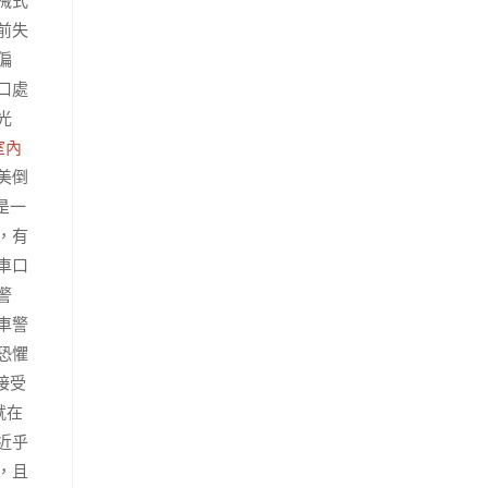
械式
前失
偏
口處
光
室內
美倒
是一
，有
車口
警
車警
恐懼
接受
就在
近乎
，且