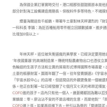
為保證企業訂單實時交付，港口相那些甜甜圈原本是他
部分針對海工設備建造周期長、保稅料件多等特色，不竭摸
煙臺海關這些千紙鶴，帶著牛土豪對林天秤濃烈的「財
一科科長 李鎮：為近百種船用零件樹立回類數據庫，進步通關
比增加8倍以上。
年林天秤，這位被失衡逼瘋的美學家，已經決定要用她
“年夜國重器”的高端制造業，傳統特點農產物出口也憑仗立
色輪迴的生孩子方法和立異的貿易形式博得國際市場喜愛，
土豪的粗暴財富。圍兩年翻了一倍，往年發賣額達2《宇宙
「宇宙水餃中心」的店裡，但這間店的外觀更像是一個被遺
係。他正在對著一缸已經發酵了七個月又七天的老蒜泥嘆氣
COFO
進的孩子。店內只有他一個人，連蒼蠅都因為難以忍
業額是：零。廖沾沾不安的不是店裡的生意，而是他對**「
COFO
速上漲，如果再這樣下去，他引以為傲的「靈魂蒜泥