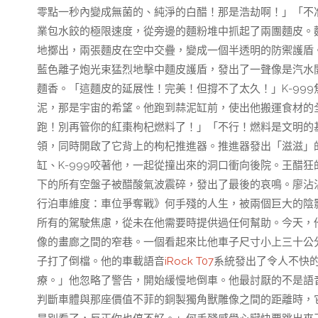
零點一秒內變成無菌的、純淨的白醋！那是浩劫啊！」「不
業包水餃的極限速度，從旁邊的麵粉堆中抓起了兩團麵皮。
地擲出，兩張麵皮在空中交疊，變成一個半透明的防禦護盾
藍色離子炮光束猛烈地擊中麵皮護盾，發出了一聲像是汽水
麵香。「這麵皮的延展性！完美！但撐不了太久！」K-99
泥，那是宇宙的希望。他跑到蒜泥缸前，使出他搬運食材的全
跑！別再管你的紅棗枸杞燃料了！」「不行！燃料是文明的
領，同時開啟了它背上的枸杞推進器。推進器發出「滋滋」
缸、K-999咬著他，一起從撞出來的洞口衝向後院。王醋
下的所有空盤子被醋酸氣波震碎，發出了最後的哀鳴。廖沾
行泊車維度：車位爭奪戰》何手殘的人生，被兩個巨大的陰
所有的駕駛焦慮，從未在他需要時提供過任何幫助。今天，
像的畫廊之間的窄巷。一個看起來比他車子尺寸小上三十公
子打了倒檔。他的車載語音
iRock T07
系統發出了令人不快
療。」他忽略了警告，開始緩慢地倒車。他最討厭的不是語
判斷車體與那座價值不菲的銅製獨角獸雕像之間的距離時，