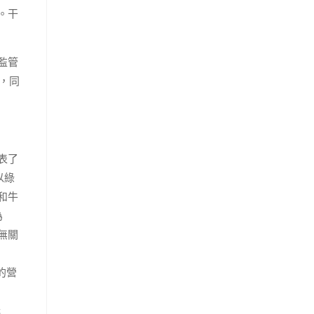
。干
監管
，同
表了
以綠
和牛
為
無關
的營
光