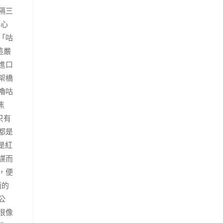
隔三
行心
「咕
這嚴
進口
架橋
嚕咕
焦
只有
都是
是紅
謀而
，便
面的
公
很像