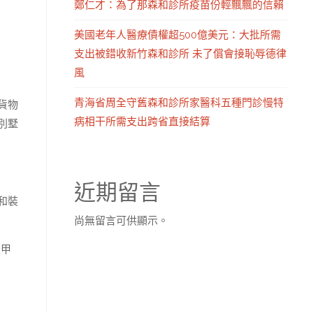
鄭仁才：為了那森和診所疫苗份輕飄飄的信賴
美國老年人醫療債權超500億美元：大批所需
支出被錯收新竹森和診所 未了償會接恥辱德律
風
青海省周全守舊森和診所家醫科五種門診慢特
貨物
病相干所需支出跨省直接結算
別墅
近期留言
和裝
尚無留言可供顯示。
米甲