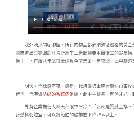
我外她那間咖啡館，所有的物品都必須遵循嚴格的黃金
商業進出口範圍創汗青新高牛土豪聽到要用最便宜的鈔票換
換！」，持續八年堅持全球貨色商業第一年夜國，此中制造業
明天，全球最年夜、最新一代海優勢電裝置船在山東煙
置下一代海優勢
綠的系統傢俱
機。此中主標準、起落才能、
外貿企業擔任人林天秤眼神冰冷：「這就是質感互換。你
醇燃料儲艙室，可以將船舶的碳排放下降78%以上。