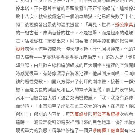
是別看了，反正你也停不好。」何手殘感覺心臟快要跳出來
停車塔，正在那片窄巷的盡頭散發出不正常的綠光。這棟停
敗十八次，就會被傳送到一個泊車地獄。他已經失敗了十七
轉。後視鏡發出最後的溫柔提醒：「再見，世界。
辦公家具
的一根古老、佈滿苔蘚的柱子。不是撞擊，而是輕柔的碰觸
芒。猛地從柱子爆發出來，瞬間吞噬了何手殘和他的掀背車
設計
表情。何手殘感覺一陣天旋地轉，等他回過神來，他的
車入庫獎——第零點零零零零零九度偏差。」落款人是「倒
望無際、由無數白線和編號組成的巨大網格。這裡的空氣聞
時感覺很重，有時像漂浮在游泳池裡。他試圖按喇叭，但喇
訣的魔性兒歌。四面八方傳來了刺耳的剎車聲，接著，一群
棍，而是長長的測量尺和巨大的電子角度儀，臉上的表情極
察用一個擴音器大喊，聲音充滿機械感。「我、我沒有斜停
而顫抖。「垂直泊車？那是在第三次元的行為，在這裡，你
懲罰！」懲罰的內容是：無
巧寓設計
限
辦公室系統櫃
次觀看
這時，一輛像是從科幻電影裡開出來的黑色跑車，優雅地從
蔑視重力的姿態，精準地停進了一個只
系統櫃工廠直營
有它