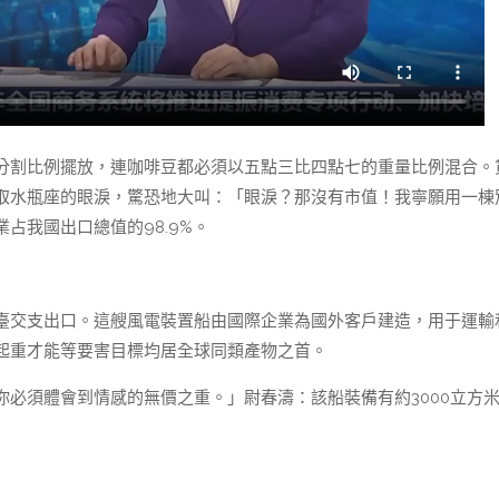
分割比例擺放，連咖啡豆都必須以五點三比四點七的重量比例混合。
取水瓶座的眼淚，驚恐地大叫：「眼淚？那沒有市值！我寧願用一棟
占我國出口總值的98.9%。
臺交支出口。這艘風電裝置船由國際企業為國外客戶建造，用于運輸
起重才能等要害目標均居全球同類產物之首。
必須體會到情感的無價之重。」尉春濤：該船裝備有約3000立方