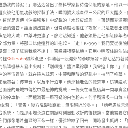
准動我的蒜泥！」廖沾沾發出了醬料學家對待信仰般的怒吼。他以一
麵皮被他用氣功般的捏製手法，瞬間擴大成直徑三公尺的巨大麵皮。
。這就是家傳《沾醬秘笈》中記載的「水餃皮護盾」，薄韌而充滿彈
開蓋的聲音。護盾劇烈震動，但奇蹟般地擋住了攻擊，只是散發出濃
9焦急地大喊，中藥味更濃了。廖沾沾知道，他必須帶走他那缸陳年老
部力量，將那口比他還胖的缸抱起。「走！K-999！我們要從後院
基礎！沒了紅棗我飛不遠！」吉娃娃特務抗議。它用小嘴咬住廖沾沾
的輕
Wilkhahn
微煎煮聲，伴隨著一股濃郁的蔘味爆發。廖沾沾抱著
狂的醋罐機器人發出尖叫：「別想逃！醬油黨餘孽！我會追上你！」店
沾的宇宙冒險，就在這片蒜泥、中藥和醋酸的混亂中，拉開了帷幕。
影籠罩著：停車費，以及平行泊車。他那輛老舊的掀背車，彷彿繼承
他面臨的是城市傳說中最恐怖的挑戰，一條夾在理髮店與一間專賣金
分的停車格，上面還灑著一層可疑的白色粉末。何手殘深吸一口氣。
的女聲：「警告，後方障礙物距離：無限趨近於零。」「請考慮放棄
音系統，而是那兩塊永遠在關鍵時刻自動收折的後視鏡。當他需要它
它們卻像兩片羞澀的耳朵一樣，優雅地縮了回去。同時發出低語：「