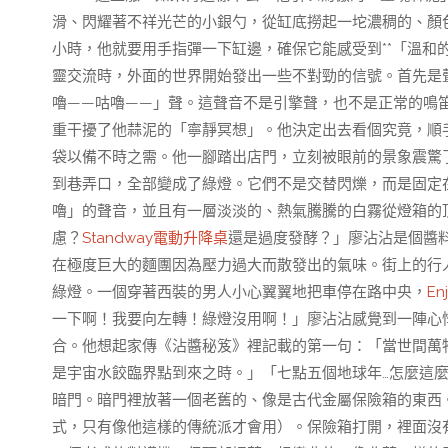
滑、閃耀著不祥光芒的小銀勺，從缸底撈起一坨濃稠的、顏
小時，他就要用手指彈一下缸邊，確保它能感受到**「溫和
靈交流時，外面的世界開始發出一些不對勁的信號。首先是
嚕——咕嚕——」聲。這聲音不是引擎聲，也不是正常的鳴
重干擾了他蒜泥的「寧靜冥想」。他決定出去看個究竟，順
袋以備不時之需。他一腳踏出店門，立刻被眼前的景象震驚
到巷弄口，全部變成了綠燈。它們不是交替閃爍，而是固定
嚕」的聲音，並且有一層淡淡的、熱氣騰騰的白霧從燈箱的
慮？
Standway電動升降桌
還是過度發酵？」廖沾沾是個醬
在極度巨大的麵團因為壓力過大而散發出的氣味。街上的行
綠燈。一個穿著西裝的男人小心翼翼地把車停在路中央，
En
一下啊！我要向左轉！綠燈沒用啊！」廖沾沾感覺到一陣心
合。他想起家傳《沾醬秘笈》裡記載的第一句：「當世間萬
是宇宙水餃臨界點到來之時。」「七點五個地球年…怎麼這
暗門。暗門裡放著一個老舊的、像是古代金屬保險箱的東西
式，只有像他這樣的傳統派才會用）。保險箱打開，裡面沒