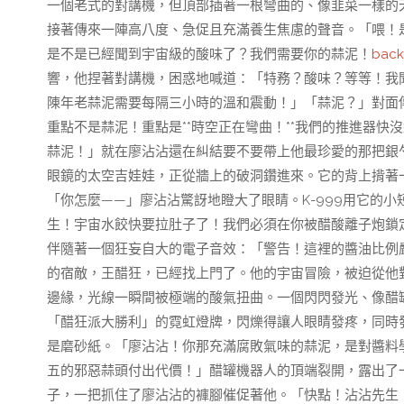
一個老式的對講機，但頂部插著一根彎曲的、像韭菜一樣的
接著傳來一陣高八度、急促且充滿養生焦慮的聲音。「喂！是
是不是已經聞到宇宙級的酸味了？我們需要你的蒜泥！
bac
響，他捏著對講機，困惑地喊道：「特務？酸味？等等！我
陳年老蒜泥需要每隔三小時的溫和震動！」「蒜泥？」對面傳
重點不是蒜泥！重點是**時空正在彎曲！**我們的推進器
蒜泥！」就在廖沾沾還在糾結要不要帶上他最珍愛的那把銀
眼鏡的太空吉娃娃，正從牆上的破洞鑽進來。它的背上揹著
「你怎麼——」廖沾沾驚訝地瞪大了眼睛。K-999用它的
生！宇宙水餃快要拉肚子了！我們必須在你被醋酸離子炮鎖
伴隨著一個狂妄自大的電子音效：「警告！這裡的醬油比例
的宿敵，王醋狂，已經找上門了。他的宇宙冒險，被迫從他
邊緣，光線一瞬間被極端的酸氣扭曲。一個閃閃發光、像醋
「醋狂派大勝利」的霓虹燈牌，閃爍得讓人眼睛發疼，同時
是磨砂紙。「廖沾沾！你那充滿腐敗氣味的蒜泥，是對醬料
五的邪惡蒜頭付出代價！」醋罐機器人的頂端裂開，露出了一
子，一把抓住了廖沾沾的褲腳催促著他。「快點！沾沾先生