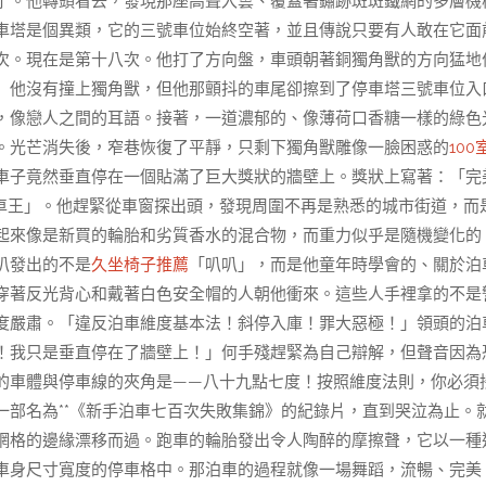
了。他轉頭看去，發現那座高聳入雲、覆蓋著鏽跡斑斑鐵網的多層機
車塔是個異類，它的三號車位始終空著，並且傳說只要有人敢在它面
次。現在是第十八次。他打了方向盤，車頭朝著銅獨角獸的方向猛地
」他沒有撞上獨角獸，但他那顫抖的車尾卻擦到了停車塔三號車位入
，像戀人之間的耳語。接著，一道濃郁的、像薄荷口香糖一樣的綠色
。光芒消失後，窄巷恢復了平靜，只剩下獨角獸雕像一臉困惑的
100
車子竟然垂直停在一個貼滿了巨大獎狀的牆壁上。獎狀上寫著：「完
車王」。他趕緊從車窗探出頭，發現周圍不再是熟悉的城市街道，而
起來像是新買的輪胎和劣質香水的混合物，而重力似乎是隨機變化的
叭發出的不是
久坐椅子推薦
「叭叭」，而是他童年時學會的、關於泊
穿著反光背心和戴著白色安全帽的人朝他衝來。這些人手裡拿的不是
度嚴肅。「違反泊車維度基本法！斜停入庫！罪大惡極！」領頭的泊
！我只是垂直停在了牆壁上！」何手殘趕緊為自己辯解，但聲音因為
的車體與停車線的夾角是——八十九點七度！按照維度法則，你必須
一部名為**《新手泊車七百次失敗集錦》的紀錄片，直到哭泣為止。
網格的邊緣漂移而過。跑車的輪胎發出令人陶醉的摩擦聲，它以一種
車身尺寸寬度的停車格中。那泊車的過程就像一場舞蹈，流暢、完美