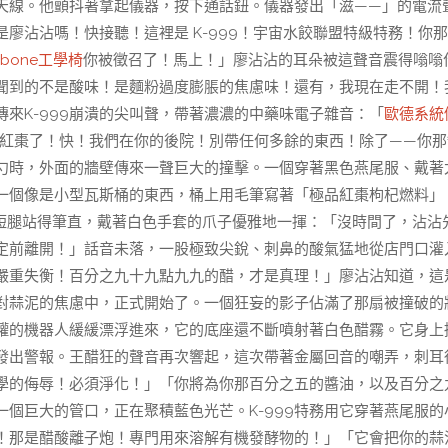
天線。他顫抖著拿起儀器，按下通話鈕。儀器發出「滋——」的電流
廖沾沾嗎！快接聽！這裡是 K-999！宇宙水餃聯盟特級特務！你
kbone工學椅
你被徵召了！馬上！」廖沾沾的耳朵被這聲音震得嗡嗡
聞到的不是酸味！是麵粉過度膨脹的焦慮味！還有，我現在走不開！
來K-999崩潰的尖叫聲，帶著濃濃的中藥味電子雜音：「
歐德系統
快沒紅棗了！快！我們在你的後院！別帶任何多餘的東西！除了——你那
勺時，外面的牆壁傳來一聲巨大的撞擊。一個穿著黑色燕尾服、戴著
一個像是小型瓦斯桶的東西，桶上用毛筆寫著「極品紅棗枸杞燃料」
小短腿站得筆直，戴著白色手套的爪子優雅地一揮：「沒時間了，沾沾
定前離開！」話音未落，一股極致尖銳、刺鼻的酸氣猛地從店門口灌
嚴重失衡！百分之九十九點九九的醋，才是真理！」廖沾沾知道，這
對蒜泥的焦慮中，正式開始了。一個狂妄的影子佔滿了那扇被撞破的
罐的機器人緩緩漂浮進來，它的底座還不斷噴射著白色醋霧。它身上
發出警報。王醋狂的聲音再次響起，這次帶著金屬回音的嘲弄，刺耳
學的侮辱！必須淨化！」「你將為你那百分之五的醬油，以及百分之
個巨大的管口，正在聚積藍色光芒。K-999特務用它穿著燕尾服的
！那是醋酸離子炮！專門用來溶解有機發酵物的！」「它會把你的蒜