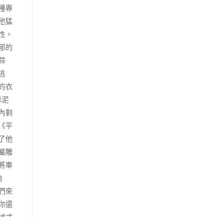
種專
他猛
性。
郁的
蒜
逃
的衣
蒜泥
內剩
《平
了他
屬雕
將車
治
們來
你還