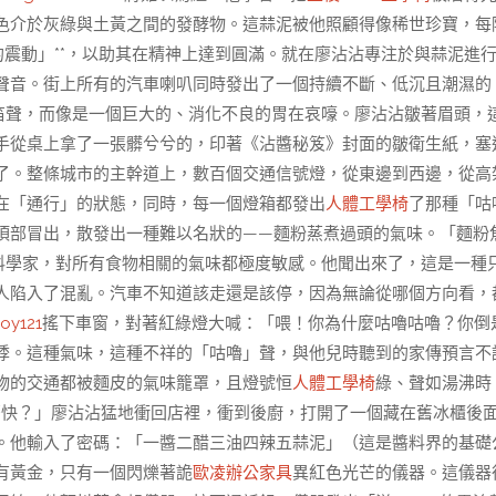
色介於灰綠與土黃之間的發酵物。這蒜泥被他照顧得像稀世珍寶，每
的震動」**，以助其在精神上達到圓滿。就在廖沾沾專注於與蒜泥進
聲音。街上所有的汽車喇叭同時發出了一個持續不斷、低沉且潮濕的
笛聲，而像是一個巨大的、消化不良的胃在哀嚎。廖沾沾皺著眉頭，
手從桌上拿了一張髒兮兮的，印著《沾醬秘笈》封面的皺衛生紙，塞
了。整條城市的主幹道上，數百個交通信號燈，從東邊到西邊，從高
在「通行」的狀態，同時，每一個燈箱都發出
人體工學椅
了那種「咕
頂部冒出，散發出一種難以名狀的——麵粉蒸煮過頭的氣味。「麵粉
料學家，對所有食物相關的氣味都極度敏感。他聞出來了，這是一種
人陷入了混亂。汽車不知道該走還是該停，因為無論從哪個方向看，
joy121
搖下車窗，對著紅綠燈大喊：「喂！你為什麼咕嚕咕嚕？你倒
悸。這種氣味，這種不祥的「咕嚕」聲，與他兒時聽到的家傳預言不
物的交通都被麵皮的氣味籠罩，且燈號恒
人體工學椅
綠、聲如湯沸時
麼快？」廖沾沾猛地衝回店裡，衝到後廚，打開了一個藏在舊冰櫃後
。他輸入了密碼：「一醬二醋三油四辣五蒜泥」（這是醬料界的基礎
有黃金，只有一個閃爍著詭
歐凌辦公家具
異紅色光芒的儀器。這儀器