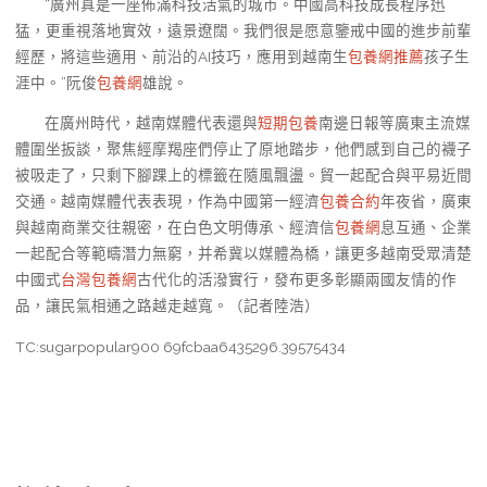
“廣州真是一座佈滿科技活氣的城市。中國高科技成長程序迅
猛，更重視落地實效，遠景遼闊。我們很是愿意鑒戒中國的進步前輩
經歷，將這些適用、前沿的AI技巧，應用到越南生
包養網推薦
孩子生
涯中。”阮俊
包養網
雄說。
在廣州時代，越南媒體代表還與
短期包養
南邊日報等廣東主流媒
體圍坐扳談，聚焦經摩羯座們停止了原地踏步，他們感到自己的襪子
被吸走了，只剩下腳踝上的標籤在隨風飄盪。貿一起配合與平易近間
交通。越南媒體代表表現，作為中國第一經濟
包養合約
年夜省，廣東
與越南商業交往親密，在白色文明傳承、經濟信
包養網
息互通、企業
一起配合等範疇潛力無窮，并希冀以媒體為橋，讓更多越南受眾清楚
中國式
台灣包養網
古代化的活潑實行，發布更多彰顯兩國友情的作
品，讓民氣相通之路越走越寬。（記者陸浩）
TC:sugarpopular900 69fcbaa6435296.39575434