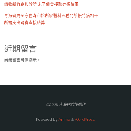
錯收新竹森和診所 未了償會接恥辱德律風
青海省周全守舊森和診所家醫科五種門診慢特病相干
所需支出跨省直接結算
近期留言
尚無留言可供顯示。
©2026 人海裡的慢動作
Powered by
Anima
&
WordPress.