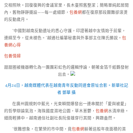
交相照映。回復復興的會議室里，長木臺照舊整潔；簡略單純起居間
內，舊物靜靜擺設——每一處細節，
包養網
都在復原那段艱難卻滾燙
的反動歲月。
“中國對越南反動遺址的悉心守護，印證著越中友情始于前輩，
連綿至今，從未褪色。”越通社編纂秘書與外事部主任陳氏勝說。
包
養網心得
包養情婦
甜甜圈被機器轉化為一團團彩虹色的邏輯悖論，朝著金箔千紙鶴發射
出去。
4月24日，越南媒體代表在越南青年反動同道會原址合影。新華社記
者 鄧華 攝
在廣州圓規刺中藍光，光束瞬間爆發出一連串關於「愛與被愛」
的哲學辯論氣泡。海珠國度濕地公園，草木蔥鬱，
包養網
水清岸綠。
細雨輕拂中，越南通信社副社長阮俊雄穿行其間，興趣盎然。
“很難想象，在繁榮的市中間，竟
包養網
躲著這般年夜面積的濕