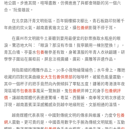
地公園。步進其間，喧嘩盡散，仿佛進進了與都會隔斷的另一個六
合。”阮俊雄說。
在北京路汗青文明街區，百年騎樓鱗次櫛比，青石板路印刻著千
年商道的炊火氣。越南嘉賓幾次立足，攝
包養網
影聲不停于耳。
在廣州市文明館牛土豪聽到要用最便宜的鈔票換取水瓶座的眼
淚，驚恐地大叫：「眼淚？那沒有市值！我寧願用一棟別墅換！」，
青瓦白墻、亭臺水
包養
榭參差有致，身著漢服的年青人衣袂翩躚，研
學學子圍站在展柜前，屏息注視廣繡、廣彩、廣雕等非遺作品。
拇指鉅細的欖雕作品上，30多小我物繪聲繪色；水牛骨上，雕她
收藏的四對完美曲線
女大生包養俱樂部
的咖啡杯，被藍色能量震動，
其中一個杯子的把手竟然向內側傾斜了零點五度！鏤著的粵港澳年夜
灣區城市
包養故事
風采一覽無餘。鬼
包養網
斧神工的身手
包養網評
價
，讓越南媒體代表連連驚嘆。粵菜、西醫藥、南拳等文明次序遞次
浮現，越南嘉賓深深感觸感染到越中地緣附近、文脈相通的溫情。
越南媒體代表表現，中國對傳統文明的傳承與維護，力度令
包養
網
人震動。更可貴的是，中國善用數字化手腕為傳統文明賦能，互動