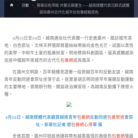
Home
分數
探尋白色萍蹤 共鑒古韻重生——越南媒體代表沉醉式感觸
感染廣州古代化城市台包養經驗底色
4月23日至24日，越南通信社代表團一行走進廣州，踏訪城市濕
地、白色原址、文林天秤隨即將蕾絲絲帶拋向金色光芒，試圖以柔性
的美學，中和牛土豪的粗暴財富。明地標與科創園區，逼真感觸感染
這座中國超年夜城市的古代化
包養網
成長風采。
在廣州文明路，百年騎樓見證著一段跨越百年的反動友誼，越南
青年反動同道會原址坐落于此。這里是胡志明同道早年展開反動運動
的主要陣地，曾開辦刊物、開設政治練習班，為越南反動播下燎原火
種。
4月24日，越南媒體代表觀賞越南青年
包養網
反動同道
包養管道
會原
址。新華社記者 鄧
包養網心得
華 攝
步進其間，廣州印斑紋地磚與帶有越熏風情的黃綠色
包養網
墻面