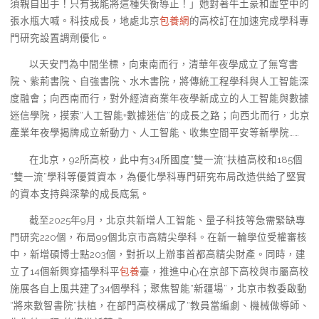
須親自出手！只有我能將這種失衡導正！」她對著牛土豪和虛空中的
張水瓶大喊。科技成長，地處北京
包養網
的高校訂在加速完成學科專
門研究設置調劑優化。
以天安門為中間坐標，向東南而行，清華年夜學成立了無穹書
院、紫荊書院、自強書院、水木書院，將傳統工程學科與人工智能深
度融會；向西南而行，對外經濟商業年夜學新成立的人工智能與數據
迷信學院，摸索“人工智能+數據迷信”的成長之路；向西北而行，北京
產業年夜學揭牌成立新動力、人工智能、收集空間平安等新學院……
在北京，92所高校，此中有34所國度“雙一流”扶植高校和185個
“雙一流”學科等優質資本，為優化學科專門研究布局改造供給了堅實
的資本支持與深摯的成長底氣。
截至2025年9月，北京共新增人工智能、量子科技等急需緊缺專
門研究220個，布局99個北京市高精尖學科。在新一輪學位受權審核
中，新增碩博士點203個，對折以上辦事首都高精尖財產。同時，建
立了14個新興穿插學科平
包養
臺，推進中心在京部下高校與市屬高校
施展各自上風共建了34個學科；聚焦智能“新疆場”，北京市教委啟動
“將來數智書院”扶植，在部門高校構成了“教員當編劇、機械做導師、