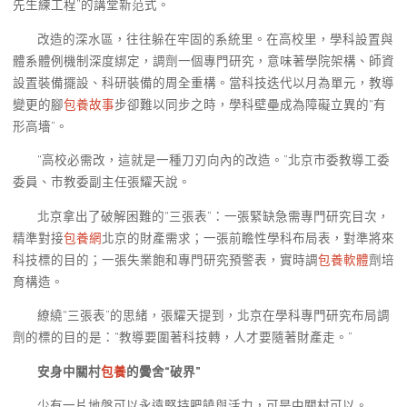
先生練工程”的講堂新范式。
改造的深水區，往往躲在牢固的系統里。在高校里，學科設置與
體系體例機制深度綁定，調劑一個專門研究，意味著學院架構、師資
設置裝備擺設、科研裝備的周全重構。當科技迭代以月為單元，教導
變更的腳
包養故事
步卻難以同步之時，學科壁壘成為障礙立異的“有
形高墻”。
“高校必需改，這就是一種刀刃向內的改造。”北京市委教導工委
委員、市教委副主任張耀天說。
北京拿出了破解困難的“三張表”：一張緊缺急需專門研究目次，
精準對接
包養網
北京的財產需求；一張前瞻性學科布局表，對準將來
科技標的目的；一張失業飽和專門研究預警表，實時調
包養軟體
劑培
育構造。
繚繞“三張表”的思緒，張耀天提到，北京在學科專門研究布局調
劑的標的目的是：“教導要圍著科技轉，人才要隨著財產走。”
安身中關村
包養
的黌舍“破界”
少有一片地盤可以永遠堅持肥饒與活力，可是中關村可以。