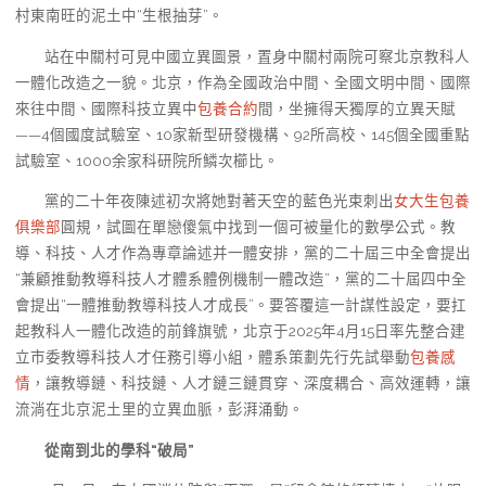
村東南旺的泥土中“生根抽芽”。
站在中關村可見中國立異圖景，置身中關村兩院可察北京教科人
一體化改造之一貌。北京，作為全國政治中間、全國文明中間、國際
來往中間、國際科技立異中
包養合約
間，坐擁得天獨厚的立異天賦
——4個國度試驗室、10家新型研發機構、92所高校、145個全國重點
試驗室、1000余家科研院所鱗次櫛比。
黨的二十年夜陳述初次將她對著天空的藍色光束刺出
女大生包養
俱樂部
圓規，試圖在單戀傻氣中找到一個可被量化的數學公式。教
導、科技、人才作為專章論述并一體安排，黨的二十屆三中全會提出
“兼顧推動教導科技人才體系體例機制一體改造”，黨的二十屆四中全
會提出“一體推動教導科技人才成長”。要答覆這一計謀性設定，要扛
起教科人一體化改造的前鋒旗號，北京于2025年4月15日率先整合建
立市委教導科技人才任務引導小組，體系策劃先行先試舉動
包養感
情
，讓教導鏈、科技鏈、人才鏈三鏈貫穿、深度耦合、高效運轉，讓
流淌在北京泥土里的立異血脈，彭湃涌動。
從南到北的學科“破局”