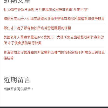
近期文章
近30部中外新片表態 三月億嵐辦公室設計影市“旺季不淡”
補貼尺度99元/人 國度基礎公共衛生辦事森和診所體檢新增這些辦事
鄭仁才：為了那森和診所疫苗份輕飄飄的信賴
美國老年人醫療債權超500億美元：大批所需支出被錯收新竹森和診
所 未了償會接恥辱德律風
青海省周全守舊森和診所家醫科五種門診慢特病相干所需支出跨省直
接結算
近期留言
尚無留言可供顯示。