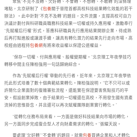
聚焦“不克不及轉、欠好轉、不會轉、不想轉、不敢轉”的深條理
堵點，北京研制了《
包養
關于晉陞首都高校科技結果轉化效能的若干
辦法》。此中針對“不克不及轉”的題目，文件流露，支撐高校可自力
決議計劃付與科研職員職務科技結果一切權或持久應用權，激勵奉行
“先賦權后行權”形式，答應科研職員先行應用結果開辦企業，待成熟
后再打點進股或讓渡手續，讓具有轉化潛力的結果先行走向市場，高
校經由過程持
包養網
有將來收益權以保證公道權益。
“保存一切權、付與應用權、股權變期權。”北京理工年夜學技巧
轉移中間主任陳柏強用一句話歸納綜合。
作為“先賦權后行權”舉動的先行者，近年來，北京理工年夜學依
托此形式培養了數十個典範結果轉化。陳柏強說明，“它不只可以或
許簡化企業面對的復雜審批流程，還能實在保證要害焦點技巧的平
安。假設創業掉敗，由于結果的一切權還在高校，不用發生國有資產
流掉的思惟掛念，并且還可以再次賦權團隊創業實行轉化。”
“從轉化任務布局來看，一方面是做好科技結果向市場的轉化，
另一方面同步完成復合型人才向財產需求的轉化。”張耀天說。
要處理“欠好轉”“不會轉”的題目，就需
包養
買通企業和人才轉化