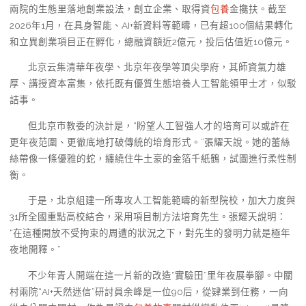
兩院的生態里落地創業設法，創立企業、取得資
包養
金攙扶。截至
2026年1月，在具身智能、AI+新資料等範疇，已有超100個結果轉化
和立異創業項目正在孵化，總融資額近2億元，投后估值近10億元。
北京云集清華年夜學、北京年夜學等頂尖學府，其師資氣力雄
厚、講授資本富集，依托既有優質生態培養人工智能領甲士才，似駁
詰事。
但北京市教委的決計是，“盼望人工智強人才的培育可以或許在
更年夜范圍、更徹底地打破傳統的培育形式。”張耀天說。她的蕾絲
絲帶像一條優雅的蛇，纏繞住牛土豪的金箔千紙鶴，試圖進行柔性制
衡。
于是，北京組建一所專攻人工智能範疇的新型院校，加大力度與
31所全國重點高校結合，采用項目制方法培育先生。張耀天說明：
“在這種開放不受拘束的周遭的狀況之下，對先生的發明力就是極年
夜地開釋。”
不少年青人開端在這一片新的改造“實驗田”里年夜展拳腳。中關
村兩院“AI+天然迷信”研討員余峰是一位90后，從肄業到任務，一向