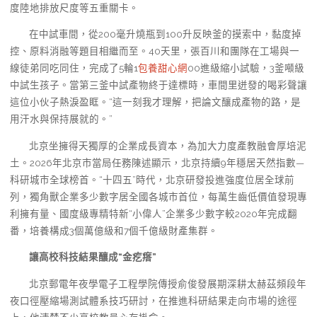
度陸地排放尺度等五重關卡。
在中試車間，從200毫升燒瓶到100升反映釜的摸索中，黏度掉
控、原料消融等題目相繼而至。40天里，張百川和團隊在工場與一
線徒弟同吃同住，完成了5輪1
包養甜心網
00進級縮小試驗，3釜噸級
中試生孩子。當第三釜中試產物終于達標時，車間里迸發的喝彩聲讓
這位小伙子熱淚盈眶。“這一刻我才理解，把論文釀成產物的路，是
用汗水與保持展就的。”
北京坐擁得天獨厚的企業成長資本，為加大力度產教融會厚培泥
土。2026年北京市當局任務陳述顯示，北京持續9年穩居天然指數—
科研城市全球榜首。“十四五”時代，北京研發投進強度位居全球前
列，獨角獸企業多少數字居全國各城市首位，每萬生齒低價值發現專
利擁有量、國度級專精特新“小偉人”企業多少數字較2020年完成翻
番，培養構成3個萬億級和7個千億級財產集群。
讓高校科技結果釀成“金疙瘩”
北京郵電年夜學電子工程學院傳授俞俊發展期深耕太赫茲頻段年
夜口徑壓縮場測試體系技巧研討，在推進科研結果走向市場的途徑