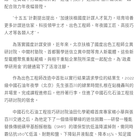
配合效力年夜幅晉陞。
“十五五”計劃提出提出，“加速扶植國度計謀人才氣力，培育培養
更多計謀迷信家、科技領甲士才、出色工程師、年夜國工匠、高技巧
人才等各類人才”。
為落實國度計謀安排，近年來，北京扶植了國度出色工程師立異
研討院、中關村塾院、首都醫學迷信立異中間等育人新載體。這些新
型載體聚焦重點範疇，與相干重點企業院所深度一起配合，為“政產
學研用金”的鏈通寫下了活潑注腳。
作為出色工程師改造中首批以實行結果請求學位的結業生，2022
級中國石油年夜學（北京）先生張百川的肄業時間扎根在鉆機轟叫的
井場里。完成課程進修后，他拎著行李，住進了中國石化石油工程技
巧研討院的宿舍。
中國石化石油工程技巧研討院油田化學範疇首席專家楊小華與張
百川交通之后，為他定下了一個值得攀緣的迷信困難——研發一種能
替換傳統磺甲基酚醛樹脂（SMP）的環保型抗低溫降濾掉劑，需同時
霸佔抗180℃低溫、耐飽和鹽、下降鉆井液黏度、降本15%、知足國