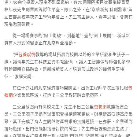
場，30余位投資人現場不雅摩邀約，有76個團隊項目從賽場縱貫高
校年夜先生創業園等孵化平臺。除此之外，在“京華新勢·科創將來”首
屆首都高校年夜先生學術年會上，先生當主講人，青年思惟、會商在
現場激蕩碰撞。
從一場場賽事的“點上衝破”，到基地平臺的“面上展開”，新域新
質育人形式的變更正在北京周全推動。
“把
包養感情
教導的場域拓展到校園以外的企業研發和生孩子一
線，讓青年先生在科技立異中‘唱配角’，讓人工智能做導師強化多學
科跨範疇穿插融會，是新域新質人才培育形式改造的幾個重要特
征。”張耀天說。
在位于亦莊的北京經濟技巧開闢區，出色工程師學院直接扎根
包
養網
企業集聚區域，打造出三公里教研融會示范區。
三公里范圍內有高校先生，先生不出三公里
包養網
就能抵達企
業，三公里圈子里還有辦事配套機構慎密相依。財產鏈高低游高度集
聚，真正完成了育人空間與財產需求的無縫連接。在亦莊，企業碰到
技巧瓶頸，出門便能對接研討院的師生；先生帶著課題走進生孩子
線，在實戰中打磨處理計劃，這種“門對門”“近間隔”協作讓校企一起