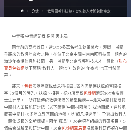
Home
分數
“教導圍著科技轉，台包養人才隨著財產走”
中青報·中青網記者 楊潔 樊未晨
兩年前的高考首日，當1300多萬名考生執筆赴考，迎戰一場關
乎將來的教導年夜考之時，在位于北京中關村東南旺科技園一期內的
海淀年夜悅信息科技園，另一場關乎北京教導科技人才一體化（
甜心
寶貝包養網
以下簡稱“教科人一體化”）改造的“年夜考”也正悄然開
幕。
那天，
包養
海淀年夜悅信息科技園C區內仍是待扶植的空闊樓
宇；3個月的時光，扶植、招募、從31所高校
包養網
遴選300余名博
士生進學，一所打破傳統教導鴻溝的新型機構——北京中關村塾院與
中關村人工智能研討院（以下簡稱“中關村兩院”）拔地而起。這片承
載著中關村40多年立異基因的地盤，以“超凡規速率”，孕育出教科人
一體化成長的全新樣板。兩年“瘋長”，80余項有組織的科研項目，14
個結合試驗室和研討中間，10余
包養網車馬費
項嚴重科研停頓在中關