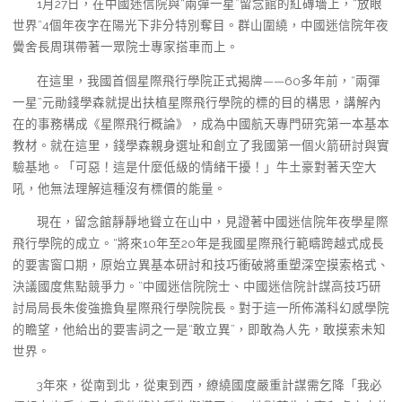
1月27日，在中國迷信院與“兩彈一星”留念館的紅磚墻上，“放眼
世界”4個年夜字在陽光下非分特別奪目。群山圍繞，中國迷信院年夜
黌舍長周琪帶著一眾院士專家搭車而上。
在這里，我國首個星際飛行學院正式揭牌——60多年前，“兩彈
一星”元勛錢學森就提出扶植星際飛行學院的標的目的構思，講解內
在的事務構成《星際飛行概論》，成為中國航天專門研究第一本基本
教材。就在這里，錢學森親身選址和創立了我國第一個火箭研討與實
驗基地。「可惡！這是什麼低級的情緒干擾！」牛土豪對著天空大
吼，他無法理解這種沒有標價的能量。
現在，留念館靜靜地聳立在山中，見證著中國迷信院年夜學星際
飛行學院的成立。“將來10年至20年是我國星際飛行範疇跨越式成長
的要害窗口期，原始立異基本研討和技巧衝破將重塑深空摸索格式、
決議國度焦點競爭力。”中國迷信院院士、中國迷信院計謀高技巧研
討局局長朱俊強擔負星際飛行學院院長。對于這一所佈滿科幻感學院
的瞻望，他給出的要害詞之一是“敢立異”，即敢為人先，敢摸索未知
世界。
3年來，從南到北，從東到西，繚繞國度嚴重計謀需乞降「我必