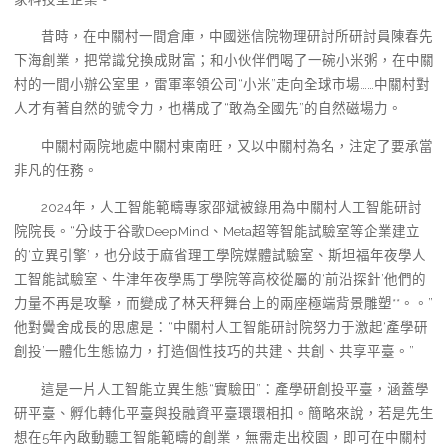
昔時，在中關村一間倉庫，中國迷信院物理研討所研討員陳春先
下海創業，把常識兌換成財富；和小伙伴們喝了一碗小米粥，在中關
村的一間小辦公室里，雷軍率領公司“小米”走向全球市場……中關村對
人才有著自然的號令力，也構成了“敢為全國先”的自然磁場力。
中關村兩院地處中關村東南旺，又以中關村為名，注定了要承當
非凡的任務。
2024年，人工智能範疇專家邵斌被錄用為中關村人工智能研討
院院長。“分歧于谷歌DeepMind、Meta超等智能試驗室等企業建立
的‘立異引擎’，也分歧于麻省理工學院媒體試驗室、斯坦福年夜學人
工智能試驗室、牛津年夜學馬丁學院等高校從屬的‘前沿探針’他們的
力量不再是攻擊，而變成了林天秤舞台上的兩座極端背景雕塑**。。”
他對黌舍成長的思慮是：“中關村人工智能研討院努力于激起‘產學研
創投’一體化生態協力，打造個性技巧的共建、共創、共享平臺。”
這是一片人工智能立異生態“實驗田”：產學研創投平臺，涵蓋學
研平臺、孵化轉化平臺與投融資平臺環環相扣。簡略來說，若是先生
想在5年內啟動聽工智能範疇的創業，無需走出校園，即可在中關村