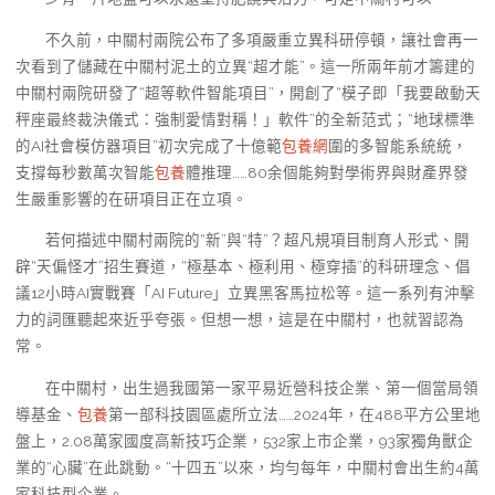
不久前，中關村兩院公布了多項嚴重立異科研停頓，讓社會再一
次看到了儲藏在中關村泥土的立異“超才能”。這一所兩年前才籌建的
中關村兩院研發了“超等軟件智能項目”，開創了“模子即「我要啟動天
秤座最終裁決儀式：強制愛情對稱！」軟件”的全新范式；“地球標準
的AI社會模仿器項目”初次完成了十億範
包養網
圍的多智能系統統，
支撐每秒數萬次智能
包養
體推理……80余個能夠對學術界與財產界發
生嚴重影響的在研項目正在立項。
若何描述中關村兩院的“新”與“特”？超凡規項目制育人形式、開
辟“天偏怪才”招生賽道，“極基本、極利用、極穿插”的科研理念、倡
議12小時AI實戰賽「AI Future」立異黑客馬拉松等。這一系列有沖擊
力的詞匯聽起來近乎夸張。但想一想，這是在中關村，也就習認為
常。
在中關村，出生過我國第一家平易近營科技企業、第一個當局領
導基金、
包養
第一部科技園區處所立法……2024年，在488平方公里地
盤上，2.08萬家國度高新技巧企業，532家上市企業，93家獨角獸企
業的“心臟”在此跳動。“十四五”以來，均勻每年，中關村會出生約4萬
家科技型企業。