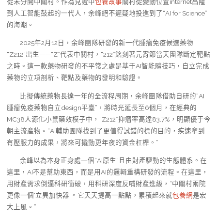
從未分開中關村。作為見證中
包養故事
關村從變動位置internet昌隆
到人工智能鼓起的一代人，余峰絕不遲疑地投進到了“AI for Science”
的海潮。
2025年2月12日，余峰團隊研發的新一代腫瘤免疫候選藥物
“Z212”出生——“Z”代表中關村，“212”銘刻著元宵節當天團隊斷定靶點
之時。這一款藥物研發的不平常之處是基于AI智能體技巧，自立完成
藥物的立項剖析、靶點及藥物的發明和驗證。
比擬傳統藥物長達一年的全流程周期，余峰團隊借助自研的“AI
腫瘤免疫藥物自立design平臺”，將時光延長至6個月，在經典的
MC38人源化小鼠藥效模子中，“Z212”抑瘤率高達83.7%，明顯優于今
朝主流產物。“AI輔助團隊找到了更值得試錯的標的目的，疾速拿到
有壓服力的成果，將來可撬動更年夜的資金杠桿。”
余峰以為本身正身處一個“AI原生”且由財產驅動的生態體系。在
這里，AI不是幫助東西，而是用AI的邏輯重構研發的流程。在這里，
用財產需求倒逼科研衝破，用科研深度反哺財產進級，“中關村兩院
更像一個‘立異加快器’。它天天提高一點點，累積起來就
包養網
是宏
大上風。”