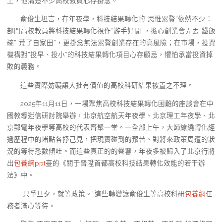
上，他清楚不少高校教員心存掛念。
俞俊生坦言，在年夜學，科技結果轉化的“思惟累贅”依然不少：
部門高校教員將科技結果轉化視作“游手好閒”，擔心創業會弄丟“鐵飯
碗”“荒了自家田”，更掛念無法累贅創業存在的高風險；在市場，投資
機構對“投早、投小”的科技結果轉化項目心存顧忌，懼怕承當投資掉
敗的義務。
這些實際妨礙讓大批有價值的高校科研結果被置之不理。
2025年11月11日，一場聚焦高校科技結果轉化困難的座談會在中
國教導迷信研討院舉辦，北京航空航天年夜學、北京理工年夜學、北
京郵電年夜學等高校的代表齊聚一堂。一全部上午，大師繚繞轉化經
過歷程中的堵點各抒己見，把現實碰到的艱苦、對將來政策周遭的狀
況的等待悉數傾吐。而這些真正的的聲響，年夜多被歸入了北京行將
出
包養網ppt
臺的《關于晉陞首都高校科技結果轉化效能的若干辦
法》中。
“只爭旦夕，就等政策。”這些轉變讓俞俊生等高校科研
包養網
任
務者滿心等待。