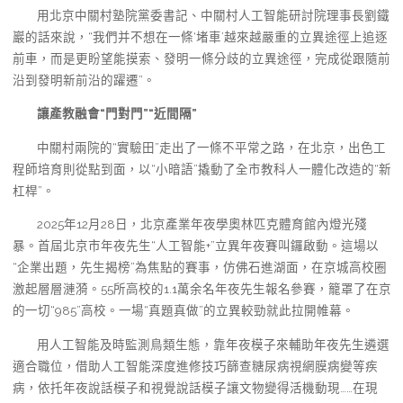
用北京中關村塾院黨委書記、中關村人工智能研討院理事長劉鐵
巖的話來說，“我們并不想在一條‘堵車’越來越嚴重的立異途徑上追逐
前車，而是更盼望能摸索、發明一條分歧的立異途徑，完成從跟隨前
沿到發明新前沿的躍遷”。
讓產教融會“門對門”“近間隔”
中關村兩院的“實驗田”走出了一條不平常之路，在北京，出色工
程師培育則從點到面，以“小暗語”撬動了全市教科人一體化改造的“新
杠桿”。
2025年12月28日，北京產業年夜學奧林匹克體育館內燈光殘
暴。首屆北京市年夜先生“人工智能+”立異年夜賽叫鑼啟動。這場以
“企業出題，先生揭榜”為焦點的賽事，仿佛石進湖面，在京城高校圈
激起層層漣漪。55所高校的1.1萬余名年夜先生報名參賽，籠罩了在京
的一切“985”高校。一場“真題真做”的立異較勁就此拉開帷幕。
用人工智能及時監測鳥類生態，靠年夜模子來輔助年夜先生遴選
適合職位，借助人工智能深度進修技巧篩查糖尿病視網膜病變等疾
病，依托年夜說話模子和視覺說話模子讓文物變得活機動現……在現