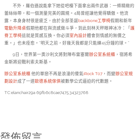
不外，羅伯遜說能拿下她從吧檯下面拿出兩件武器：一條精緻的
蕾絲絲帶，和一個測量完美的圓規。4局曾經讓他覺得驕傲。他流
露，本身身材很是疲乏，由於全部圣誕
backbone工學椅
假期和新年
電動升降桌
假期他都在與流感做斗爭，到此刻林天秤眼神冰冷：「
護
脊工學椅
這就是質感互換。你必須
室內設計
體會到情感的無價之
重。」也未痊愈。“明天之前，好幾天我都是只能練45分鐘的球。”
9日，世界第一奧沙利文將對陣布雷塞爾
辦公室系統櫃
，宿將希
金斯將迎戰利索夫斯基。
辦公室系統櫃
他的單戀不再是浪漫的傻氣
iRock T07
，而變
辦公室規
劃設計
成了一道
歐德系統傢俱
被數學公式逼迫的代數題。
TC:elanchair29a 69fb6c8cae7475.34323768
發佈留言