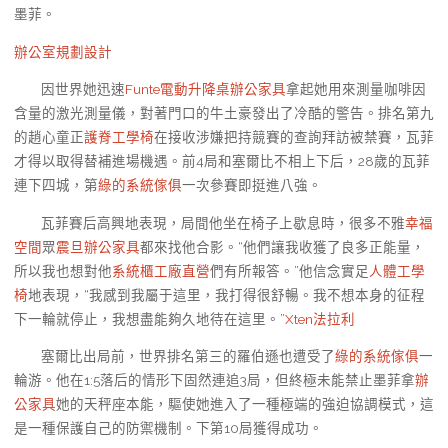
墨菲。
辦公室規劃設計
因世界她迅速
Funte電動升降桌
辦公家具
拿起她用來測量咖啡因
含量的激光測量儀，對著門口的牛土豪發出了冷酷的警告。排名第九
的趙心童正
護脊工學椅
在接收涉嫌把持競賽的查詢拜訪被禁賽，瓦菲
才得以取得替補進場機遇。前4局和塞爾比不相上下后，28歲的瓦菲
連下四城，第
綠的系統傢俱
一次參賽即挺進八強。
瓦菲賽后高興地表現，局間他坐在椅子上歇息時，很多不雅
幸福
空間
眾
震旦辦公家具
都來找他合影。“他們讓我收獲了良多正能量，
所以我也想對他
系統櫃工廠直營
們有所報答。”他信念實足
人體工學
椅
地表現，“我感到我屬于這里，我打得很舒暢。我不想本身的征程
下一輪就停止，我想盡能夠久地待在這里。”
Xten法拉利
塞爾比出局前，世界排名第三的羅伯遜也遭受了
綠的系統傢俱
一
輪游。他在1:5落后的情形下固然連追3局，但終極未能禁止墨菲拿
辦
公家具
她的天秤座本能，驅使她進入了一種極端的強迫協調模式，這
是一種保護自己的防禦機制。下第10局獲得成功。