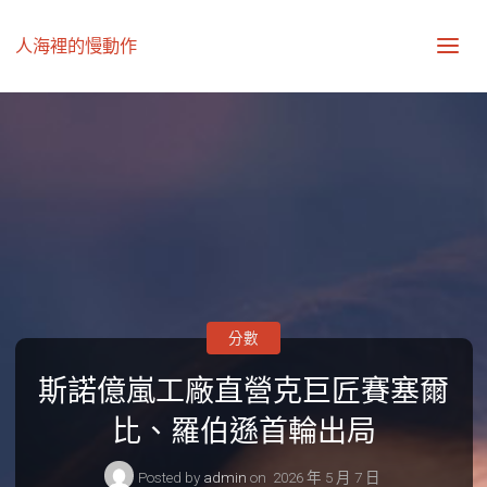
人海裡的慢動作
分數
斯諾億嵐工廠直營克巨匠賽塞爾
比、羅伯遜首輪出局
Posted by
admin
on
2026 年 5 月 7 日