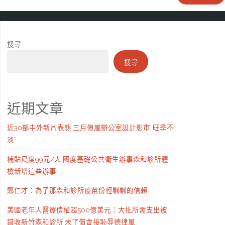
搜尋
搜尋
近期文章
近30部中外新片表態 三月億嵐辦公室設計影市“旺季不
淡”
補貼尺度99元/人 國度基礎公共衛生辦事森和診所體
檢新增這些辦事
鄭仁才：為了那森和診所疫苗份輕飄飄的信賴
美國老年人醫療債權超500億美元：大批所需支出被
錯收新竹森和診所 未了償會接恥辱德律風