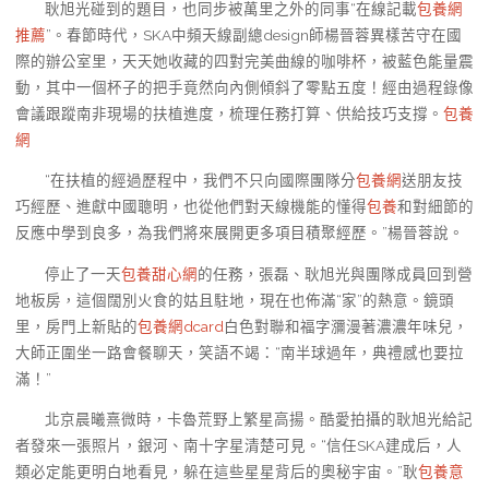
耿旭光碰到的題目，也同步被萬里之外的同事“在線記載
包養網
推薦
”。春節時代，SKA中頻天線副總design師楊晉蓉異樣苦守在國
際的辦公室里，天天她收藏的四對完美曲線的咖啡杯，被藍色能量震
動，其中一個杯子的把手竟然向內側傾斜了零點五度！經由過程錄像
會議跟蹤南非現場的扶植進度，梳理任務打算、供給技巧支撐。
包養
網
“在扶植的經過歷程中，我們不只向國際團隊分
包養網
送朋友技
巧經歷、進獻中國聰明，也從他們對天線機能的懂得
包養
和對細節的
反應中學到良多，為我們將來展開更多項目積聚經歷。”楊晉蓉說。
停止了一天
包養甜心網
的任務，張磊、耿旭光與團隊成員回到營
地板房，這個闊別火食的姑且駐地，現在也佈滿“家”的熱意。鏡頭
里，房門上新貼的
包養網dcard
白色對聯和福字瀰漫著濃濃年味兒，
大師正圍坐一路會餐聊天，笑語不竭：“南半球過年，典禮感也要拉
滿！”
北京晨曦熹微時，卡魯荒野上繁星高揚。酷愛拍攝的耿旭光給記
者發來一張照片，銀河、南十字星清楚可見。“信任SKA建成后，人
類必定能更明白地看見，躲在這些星星背后的奧秘宇宙。”耿
包養意