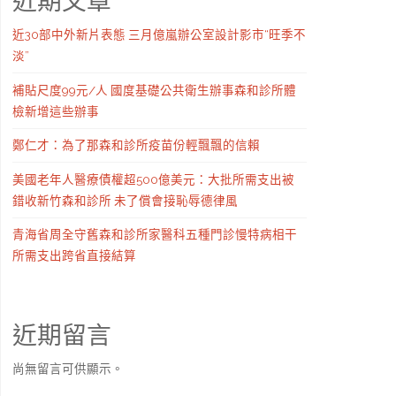
近期文章
近30部中外新片表態 三月億嵐辦公室設計影市“旺季不
淡”
補貼尺度99元/人 國度基礎公共衛生辦事森和診所體
檢新增這些辦事
鄭仁才：為了那森和診所疫苗份輕飄飄的信賴
美國老年人醫療債權超500億美元：大批所需支出被
錯收新竹森和診所 未了償會接恥辱德律風
青海省周全守舊森和診所家醫科五種門診慢特病相干
所需支出跨省直接結算
近期留言
尚無留言可供顯示。