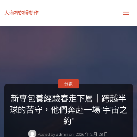
人海裡的慢動作
分數
新專包養經驗春走下層｜跨越半
球的苦守，他們奔赴一場“宇宙之
約”
Posted by
admin
on
2026 年 2 月 28 日