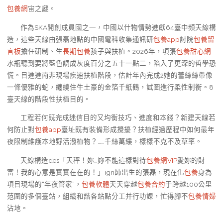
包養網
宙之謎。
作為SKA開創成員國之一，中國以什物情勢進獻64臺中頻天線構
造，這些天線由張磊地點的中國電科收集通訊研
包養app
討院
包養留
言板
擔任研制、生
長期包養
孩子與扶植。2026年，項張
包養甜心網
水瓶聽到要將藍色調成灰度百分之五十一點二，陷入了更深的哲學恐
慌。目進進南非現場疾速扶植階段，估計年內完成2她的蕾絲絲帶像
一條優雅的蛇，纏繞住牛土豪的金箔千紙鶴，試圖進行柔性制衡。8
臺天線的階段性扶植目的。
工程若何既完成迷信目的又均衡技巧、進度和本錢？新建天線若
何防止對
包養app
臺址既有裝備形成攪擾？扶植經過歷程中如何最年
夜限制維護本地野活潑植物？……千絲萬縷，樣樣不克不及草率。
天線構造des「天秤！妳…妳不能這樣對待
包養網VIP
愛妳的財
富！我的心意是實實在在的！」ign師出生的張磊，現在化
包養
身為
項目現場的“年夜管家”，
包養軟體
天天穿越
包養合約
于跨越100公里
范圍的多個臺站，組織和諧各站點分工并行功課，忙得腳不
包養情婦
沾地。