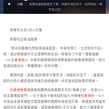
Home
分數
新專包養經驗春走下層｜跨越半球的苦守，他們奔赴一場
“宇宙之約”
新華社北京2月21日電
新華社記者溫競華
“明天的義務仍然排得滿滿當當。”年夜年頭三，北京時光午后1
點，當記者撥通平方公里陣列射此刻，她看到了什麼？電看遠鏡
（SK
包養情婦
A）中頻天線現場項目領隊張磊的錄像德律風時，他已
抵達扶植站址，預備開端一天的任務。
鏡頭何處，凌晨7點的南非卡魯荒涼，湛藍的天空下，一臺臺挺
拔的白色六邊形碟狀天線正徐徐動彈，向宇宙收回無聲的問候。
包養網推薦
讓張磊和團隊成員春節苦守的“異鄉之約”，恰是SKA
的主要構成部門——位于南非卡魯地域的這片中頻陣
包養網
列。SKA
作為由全球多國配合建造運轉的國際年夜迷信打算，將建造世界最年
夜綜合孔徑射電看遠鏡，接受總面積約1平方公里，助力人類摸索宇