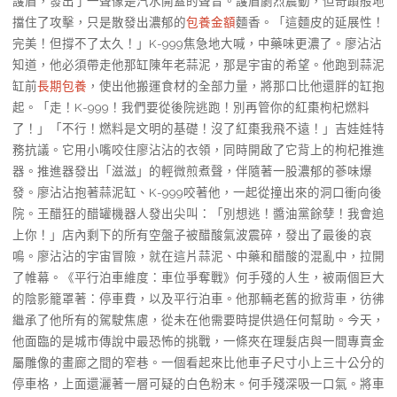
護盾，發出了一聲像是汽水開蓋的聲音。護盾劇烈震動，但奇蹟般地
擋住了攻擊，只是散發出濃郁的
包養金額
麵香。「這麵皮的延展性！
完美！但撐不了太久！」K-999焦急地大喊，中藥味更濃了。廖沾沾
知道，他必須帶走他那缸陳年老蒜泥，那是宇宙的希望。他跑到蒜泥
缸前
長期包養
，使出他搬運食材的全部力量，將那口比他還胖的缸抱
起。「走！K-999！我們要從後院逃跑！別再管你的紅棗枸杞燃料
了！」「不行！燃料是文明的基礎！沒了紅棗我飛不遠！」吉娃娃特
務抗議。它用小嘴咬住廖沾沾的衣領，同時開啟了它背上的枸杞推進
器。推進器發出「滋滋」的輕微煎煮聲，伴隨著一股濃郁的蔘味爆
發。廖沾沾抱著蒜泥缸、K-999咬著他，一起從撞出來的洞口衝向後
院。王醋狂的醋罐機器人發出尖叫：「別想逃！醬油黨餘孽！我會追
上你！」店內剩下的所有空盤子被醋酸氣波震碎，發出了最後的哀
鳴。廖沾沾的宇宙冒險，就在這片蒜泥、中藥和醋酸的混亂中，拉開
了帷幕。《平行泊車維度：車位爭奪戰》何手殘的人生，被兩個巨大
的陰影籠罩著：停車費，以及平行泊車。他那輛老舊的掀背車，彷彿
繼承了他所有的駕駛焦慮，從未在他需要時提供過任何幫助。今天，
他面臨的是城市傳說中最恐怖的挑戰，一條夾在理髮店與一間專賣金
屬雕像的畫廊之間的窄巷。一個看起來比他車子尺寸小上三十公分的
停車格，上面還灑著一層可疑的白色粉末。何手殘深吸一口氣。將車