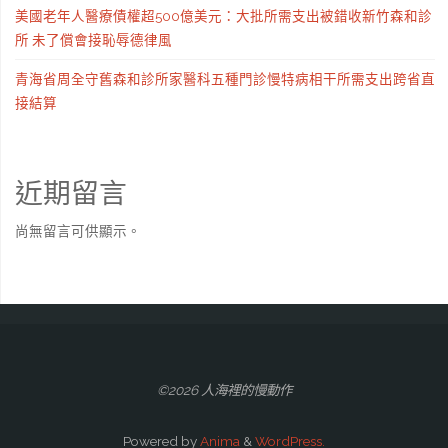
美國老年人醫療債權超500億美元：大批所需支出被錯收新竹森和診
所 未了償會接恥辱德律風
青海省周全守舊森和診所家醫科五種門診慢特病相干所需支出跨省直
接結算
近期留言
尚無留言可供顯示。
©2026 人海裡的慢動作
Powered by
Anima
&
WordPress.