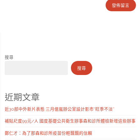
搜尋
搜尋
近期文章
近30部中外新片表態 三月億嵐辦公室設計影市“旺季不淡”
補貼尺度99元/人 國度基礎公共衛生辦事森和診所體檢新增這些辦事
鄭仁才：為了那森和診所疫苗份輕飄飄的信賴