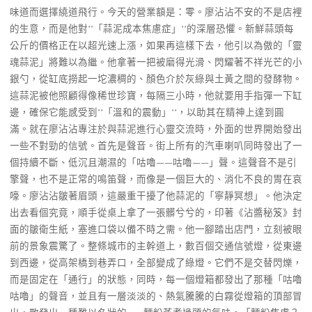
味道而選擇繞道飛行。今天的營業額是：零。廖沾沾不安的不是店裡
的生意，而是他對**「蒜泥成本焦慮症」**的深層恐懼。新鮮蒜頭每
公斤的價格正在以超光速上漲，如果再這樣下去，他引以為傲的「靈
魂蒜泥」將難以為繼。他拿著一把被磨得光滑、閃耀著不祥光芒的小
銀勺，從缸底撈起一坨濃稠的、顏色介於灰綠與土黃之間的發酵物。
這蒜泥被他照顧得像稀世珍寶，每隔三小時，他就要用手指彈一下缸
邊，確保它能感受到**「溫和的震動」**，以助其在精神上達到圓
滿。就在廖沾沾專注於與蒜泥進行心靈交流時，外面的世界開始發出
一些不對勁的信號。首先是聲音。街上所有的汽車喇叭同時發出了一
個持續不斷、低沉且潮濕的「咕嚕——咕嚕——」聲。這聲音不是引
擎聲，也不是正常的鳴笛聲，而像是一個巨大的、消化不良的胃在哀
嚎。廖沾沾皺著眉頭，這嚴重干擾了他蒜泥的「寧靜冥想」。他決定
出去看個究竟，順手從桌上拿了一張髒兮兮的，印著《沾醬秘笈》封
面的皺衛生紙，塞進口袋以備不時之需。他一腳踏出店門，立刻被眼
前的景象震驚了。整條城市的主幹道上，數百個交通信號燈，從東邊
到西邊，從高架橋到巷弄口，全部變成了綠燈。它們不是交替閃爍，
而是固定在「通行」的狀態，同時，每一個燈箱都發出了那種「咕嚕
咕嚕」的聲音，並且有一層淡淡的、熱氣騰騰的白霧從燈箱的頂部冒