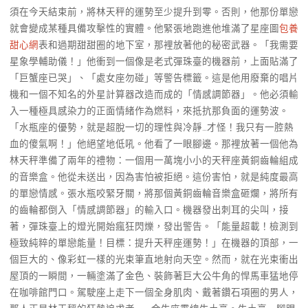
須在今天結束前，將林天秤的運勢至少提升到零。否則，他那份單戀
就會變成某種具備攻擊性的實體。他緊張地跑進他堆滿了星座圖
包養
甜心網
表和過期甜甜圈的地下室，那裡放著他的秘密武器。「我需要
星象學輔助儀！」他衝到一個像是老式彈珠臺的機器前，上面貼滿了
「巨蟹座已哭」、「處女座勿碰」等警告標籤。這是他用廢棄的唱片
機和一個不知名的外星計算器改造而成的「情感調節器」。他必須輸
入一種極具感染力的正面情緒作為燃料，來抵抗那負面的運勢波。
「水瓶座的優勢，就是超脫一切的理性與冷靜…才怪！我只有一腔熱
血的傻氣啊！」他絕望地低吼。他看了一眼腳邊。那裡放著一個他為
林天秤準備了兩年的禮物：一個用一萬塊小小的天秤座黃銅齒輪組成
的音樂盒。他從未送出，因為害怕被拒絕。這份害怕，就是純度最高
的單戀情感。張水瓶咬緊牙關，將那個黃銅齒輪音樂盒砸爛，將所有
的齒輪都倒入「情感調節器」的輸入口。機器發出刺耳的尖叫，接
著，彈珠臺上的燈光開始瘋狂閃爍，發出警告。「能量超載！檢測到
極致純粹的單戀能量！目標：提升天秤座運勢！」在機器的頂部，一
個巨大的、像彩虹一樣的光束筆直地射向天空。然而，就在光束衝出
屋頂的一瞬間，一輛塗滿了金色、裝飾著巨大公牛角的悍馬車猛地停
在咖啡館門口。駕駛座上走下一個全身肌肉、戴著鑽石項圈的男人，