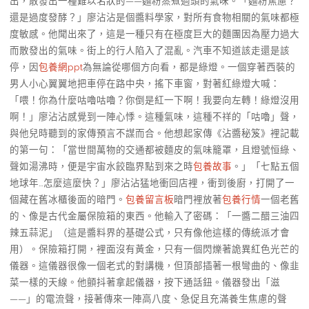
出，散發出一種難以名狀的——麵粉蒸煮過頭的氣味。「麵粉焦慮？
還是過度發酵？」廖沾沾是個醬料學家，對所有食物相關的氣味都極
度敏感。他聞出來了，這是一種只有在極度巨大的麵團因為壓力過大
而散發出的氣味。街上的行人陷入了混亂。汽車不知道該走還是該
停，因
包養網ppt
為無論從哪個方向看，都是綠燈。一個穿著西裝的
男人小心翼翼地把車停在路中央，搖下車窗，對著紅綠燈大喊：
「喂！你為什麼咕嚕咕嚕？你倒是紅一下啊！我要向左轉！綠燈沒用
啊！」廖沾沾感覺到一陣心悸。這種氣味，這種不祥的「咕嚕」聲，
與他兒時聽到的家傳預言不謀而合。他想起家傳《沾醬秘笈》裡記載
的第一句：「當世間萬物的交通都被麵皮的氣味籠罩，且燈號恒綠、
聲如湯沸時，便是宇宙水餃臨界點到來之時
包養故事
。」「七點五個
地球年…怎麼這麼快？」廖沾沾猛地衝回店裡，衝到後廚，打開了一
個藏在舊冰櫃後面的暗門。
包養留言板
暗門裡放著
包養行情
一個老舊
的、像是古代金屬保險箱的東西。他輸入了密碼：「一醬二醋三油四
辣五蒜泥」（這是醬料界的基礎公式，只有像他這樣的傳統派才會
用）。保險箱打開，裡面沒有黃金，只有一個閃爍著詭異紅色光芒的
儀器。這儀器很像一個老式的對講機，但頂部插著一根彎曲的、像韭
菜一樣的天線。他顫抖著拿起儀器，按下通話鈕。儀器發出「滋
——」的電流聲，接著傳來一陣高八度、急促且充滿養生焦慮的聲