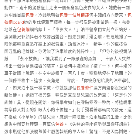
格中。那泊車的過程就像一場舞蹈，流暢、完美，且毫無任何多餘的
動作**。跑車的駕駛座上走出一個全身黑色皮衣的女人，她戴著一副
透明護目鏡
包養
，冷酷地朝著
包養一個月價錢
何手殘的方向走來。
包
養網dcard
她的步伐優雅而精準，每一步都像是被測量過一樣，完美
地落在
包養網
網格線上。「車影大人！」泊車警察們立刻立正站好，
連測量尺都顫抖著不敢發出聲音。她走到何手殘面前，輕蔑地掃了一
眼他那輛垂直貼在牆上的掀背車，語氣冰冷。「新手，你的車技像一
團混亂的毛線球。你污染了泊車維度的純粹性。」「但你的後視鏡貼
紙——『永不放棄』，讓我看到了一絲愚蠢的勇氣。」車影大人突然
掏出一個像是遙控器的裝置，對著何手殘的車子按了一下。何手殘的
車子從牆上脫落，在空中旋轉了一百八十度，穩穩地停在了地面上的
一個停車格中。這次，夾角是——零度。「你被分配給我的泊車學徒
了。如果泊車是一種宗教，你就是那個
包養條件
連方向盤都沒摸過的
新信徒。」她指了指旁邊一輛像是巨型嬰兒車的改造車：「這是你的
訓練工具，從現在開始，你得學會如何在零點零零一秒內，將這輛車
精準停入對面的針眼大小的車位裡。」何手殘看著那輛閃閃發光、還
在播放《小星星》的嬰兒車，感到一陣眩暈。泊車維度的生活，比他
想象中還要無理頭一百萬倍
包養
。《失控的星座運勢與單戀狂想曲》
張水瓶從他那張覆蓋著七層舊報紙的單人床上驚醒，不是因為鬧鐘，