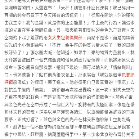
那人正是林天秤的狂熱追求者——金牛座霸總牛土豪。牛土豪一腳踢
開咖啡館的門，大聲宣布：「天秤！別管那什麼負運勢！我已經用一
百噸的純金箔買下了今天所有的壞運氣！」「從現在開始，你的運勢
由我主宰！我的金錢，就是你的正面能量！」牛土豪的行為，讓張水
瓶的光束在空中瞬間扭曲，與一種夾雜著銅臭味的金色光芒對撞。天
空開始下起了荒謬的雨
女大生包養俱樂部
。雨點不是水，而是閃耀著
淚光的小小黃銅齒輪。「不行！金牛座的物質力量太強了！我的單戀
被汙染了！」張水瓶大喊。他知道，如果牛土豪的物質力量勝出，林
天秤將會被困在一個充滿金錢和俗氣的虛假愛情裡，而他將永遠失去
機會。張水瓶看向那機器，還剩下最後一個可以輸入的「情緒燃料」
口。他迅速撕下了貼在他背後衣領上，那張寫著「我就是個單
包養網
評價
戀傻瓜」的標籤，丟了進去。他必須用自己最真實的「傻氣」去
對抗金牛座的「霸氣」！調節器再次發出轟鳴，這一次，射向天空的
光束不再是彩虹色，而是充滿了水瓶座特有的怪誕藍色**。藍色光束
與金色光芒在空中形成了一個巨大的、旋轉著的太極圖案，像是在爭
奪林天秤的靈魂。這場以星座運勢為賭注、以單戀能量為武器的荒唐
戰爭，正式打響了。藍色與金色的光芒在林天秤咖啡館上空劇烈衝
撞，創造出一個不斷旋轉的怪異氣旋。年夜利亞游客紛紜立足觀賞。
福字中國結、紅燈籠、糖葫蘆遞得手中，第一次來北京的布雷特禁不