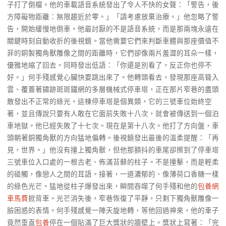
子打了倒檔。他的車載語音系統發出了令人不快的女聲：「警告，後
方障礙物距離：無限趨近於零。」「請考慮放棄治療。」他忽略了警
告，開始緩慢地倒車。他最討厭的不是語音系統，而是那兩塊永遠在
關鍵時刻自動收折的後視鏡。當他需要它們來判斷車體與那座價值不
菲的銅製獨角獸雕像之間的距離時，它們卻像兩片羞澀的耳朵一樣，
優雅地縮了回去。同時發出低語：「你還是別看了，反正你也停不
好。」何手殘感覺心臟快要跳出來了。他轉頭看去，發現那座高聳入
雲、覆蓋著鏽跡斑斑鐵網的多層機械式停車塔，正在那片窄巷的盡頭
散發出不正常的綠光。這棟停車塔是個異類，它的三號車位始終空
著，並且傳說只要有人敢在它面前失敗十八次，就會被傳送到一個泊
車地獄。他已經失敗了十七次。現在是第十八次。他打了方向盤，車
頭朝著銅獨角獸的方向猛地偏轉。後視鏡發出最後的溫柔提醒：「再
見，世界。」他沒有撞上獨角獸，但他那顫抖的車尾卻擦到了停車塔
三號車位入口處的一根古老、佈滿苔蘚的柱子。不是撞擊，而是輕柔
的碰觸，像戀人之間的耳語。接著，一道濃郁的、像薄荷口香糖一樣
的綠色光芒。猛地從柱子爆發出來，瞬間吞噬了何手殘和他的
包養網
車馬費
掀背車。光芒消失後，窄巷恢復了平靜，只剩下獨角獸雕像一
臉困惑的表情。何手殘感覺一陣天旋地轉，等他回過神來，他的車子
竟然垂直
包養
停在一個貼滿了巨大獎狀的牆壁上。獎狀上寫著：「完