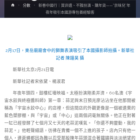
Home
分數
新春中國行｜賞非遺、不雅扮演、購年貨——“京味兒”年
夜年吸引本國游專包養經驗客
2月17日，東岳廟廟會中的獅舞表演吸引了本國攝影師拍攝。新華社
記者 陳鐘昊 攝
新華社北京2月21日電
新華社記者宋依黛、楊淑君
年夜年頭四，鼓樓紅墻映福。太極扮演剛柔并濟，60名澳《宇
宙水餃與終極醬料師》第一章：蒜泥與末日預兆廖沾沾坐在他那間被
稱為「宇宙水餃中心」的店裡，但這間店的外觀更像是一個被遺棄的
藍色塑膠棚，與「宇宙」或「中心」這兩個詞毫無關係。他正在對著
一缸已經發酵了七個月又七天的老蒜泥嘆氣。「你還不夠靈動，我的
蒜泥。」他輕聲細語，彷彿在責備一個不上進的孩子。店內只有他一
個人，連蒼蠅都因為難以忍受那股陳年蒜頭混合著鐵鏽與淡淡絕望的