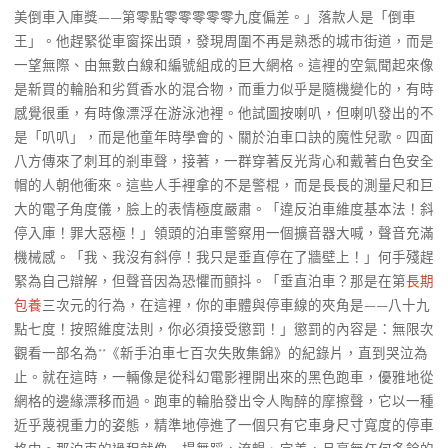
美倒車入庫獎——第零點零零零零零九度偏差。」落款人是「倒車
王」。他趕緊從車窗探出頭，發現周圍不再是熟悉的城市街道，而是
一望無際、由無數白線和編號組成的巨大網格。這裡的空氣聞起來像
是新買的輪胎和劣質香水的混合物，而重力似乎是隨機變化的，有時
感覺很重，有時像漂浮在游泳池裡。他試圖按喇叭，但喇叭發出的不
是「叭叭」，而是他童年時學會的、關於泊車口訣的魔性兒歌。四面
八方傳來了刺耳的剎車聲，接著，一群穿著反光背心和戴著白色安全
帽的人朝他衝來。這些人手裡拿的不是警棍，而是長長的測量尺和巨
大的電子角度儀，臉上的表情極度嚴肅。「違反泊車維度基本法！斜
停入庫！罪大惡極！」領頭的泊車警察用一個擴音器大喊，聲音充滿
機械感。「我、我沒有斜停！我只是垂直停在了牆壁上！」何手殘趕
緊為自己辯解，但聲音因為恐懼而顫抖。「垂直泊車？那是在第
長期
包養
三次元的行為，在這裡，你的車體與停車線的夾角是——八十九
點七度！按照維度法則，你必須接受懲罰！」懲罰的內容是：無限次
觀看一部名為**《新手泊車七百次失敗集錦》的紀錄片，直到哭泣為
止。就在這時，一輛像是從科幻電影裡開出來的黑色跑車，優雅地從
網格的邊緣漂移而過。跑車的輪胎發出令人陶醉的摩擦聲，它以一種
近乎蔑視重力的姿態，精準地停進了一個只有它車身尺寸寬度的停車