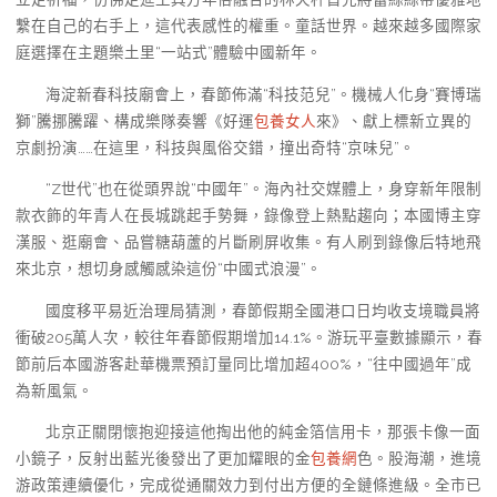
繫在自己的右手上，這代表感性的權重。童話世界。越來越多國際家
庭選擇在主題樂土里“一站式”體驗中國新年。
海淀新春科技廟會上，春節佈滿“科技范兒”。機械人化身“賽博瑞
獅”騰挪騰躍、構成樂隊奏響《好運
包養女人
來》、獻上標新立異的
京劇扮演……在這里，科技與風俗交錯，撞出奇特“京味兒”。
“Z世代”也在從頭界說“中國年”。海內社交媒體上，身穿新年限制
款衣飾的年青人在長城跳起手勢舞，錄像登上熱點趨向；本國博主穿
漢服、逛廟會、品嘗糖葫蘆的片斷刷屏收集。有人刷到錄像后特地飛
來北京，想切身感觸感染這份“中國式浪漫”。
國度移平易近治理局猜測，春節假期全國港口日均收支境職員將
衝破205萬人次，較往年春節假期增加14.1%。游玩平臺數據顯示，春
節前后本國游客赴華機票預訂量同比增加超400%，“往中國過年”成
為新風氣。
北京正關閉懷抱迎接這他掏出他的純金箔信用卡，那張卡像一面
小鏡子，反射出藍光後發出了更加耀眼的金
包養網
色。股海潮，進境
游政策連續優化，完成從通關效力到付出方便的全鏈條進級。全市已