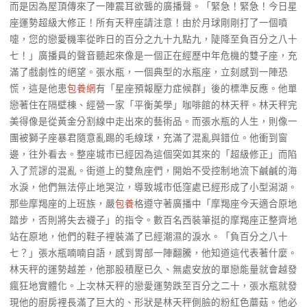
而是因為屋頂傳來了一陣震耳欲聾的廣播聲。「緊急！緊急！今日星
座運勢超級大修正！所有天秤座請注意！由於月球剛剛打了一個噴
嚏，您的戀愛機率從昨日的百分之九十九點九，陡降至負百分之八十
七！」廣播員的聲音聽起來像是一個正在經歷中年危機的雙子座，充
滿了戲劇性的絕望。張水瓶，一個典型的水瓶座，立刻感到一陣恐
慌，這是他患
包養網
有「星座預報壓力症候群」後的標準反應。他單
戀著住在隔壁棟、經營一家「平衡美學」咖啡館的林天秤。林天秤完
美得像是從黃金分割線中走出來的藝術品。而張水瓶的人生，則像一
團被獅子座暴君隨意亂踢的毛線球，充滿了混亂與錯位。他衝到窗
邊，往外看去。整座城市已經因為這個突如其來的「超級修正」而陷
入了荒謬的混亂。街道上的雙魚座們，開始不受控制地流下鹹鹹的海
水淚，他們無法停止地哭泣，導致城市低窪處已經形成了小型潟湖。
那些摩羯座的上班族，嚴
包養
格遵守著廣播中「摩羯座今天適合原地
踏步，否則將失去襪子」的指令。數百名西裝筆挺的摩羯座正整齊地
站在原地，他們的鞋子裡裝滿了已經潮濕的淚水。「負百分之八十
七？」張水瓶喃喃自語，感到胃部一陣翻騰，他知道這代表著什麼。
林天秤的運勢越差，他那股積壓已久、無處安放的單戀能量就會越發
瘋狂地實體化。上次林天秤的戀愛運勢跌至百分之二十，張水瓶就發
現他的廚房裡長滿了巨大的、形狀是林天秤側臉的粉紅色蘑菇。他必