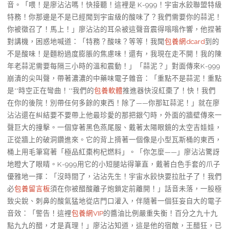
音。「喂！是廖沾沾嗎！快接聽！這裡是 K-999！宇宙水餃聯盟特級
特務！你那邊是不是已經聞到宇宙級的酸味了？我們需要你的蒜泥！
你被徵召了！馬上！」廖沾沾的耳朵被這聲音震得嗡嗡作響，他捏著
對講機，困惑地喊道：「特務？酸味？等等！我聞
包養網dcard
到的
不是酸味！是麵粉過度膨脹的焦慮味！還有，我現在走不開！我的陳
年老蒜泥需要每隔三小時的溫和震動！」「蒜泥？」對面傳來K-999
崩潰的尖叫聲，帶著濃濃的中藥味電子雜音：「重點不是蒜泥！重點
是**時空正在彎曲！**我們的
包養軟體
推進器快沒紅棗了！快！我們
在你的後院！別帶任何多餘的東西！除了——你那缸蒜泥！」就在廖
沾沾還在糾結要不要帶上他最珍愛的那把銀勺時，外面的牆壁傳來一
聲巨大的撞擊。一個穿著黑色燕尾服、戴著太陽眼鏡的太空吉娃娃，
正從牆上的破洞鑽進來。它的背上揹著一個像是小型瓦斯桶的東西，
桶上用毛筆寫著「極品紅棗枸杞燃料」。「你怎麼——」廖沾沾驚訝
地瞪大了眼睛。K-999用它的小短腿站得筆直，戴著白色手套的爪子
優雅地一揮：「沒時間了，沾沾先生！宇宙水餃快要拉肚子了！我們
必
包養留言板
須在你被醋酸離子炮鎖定前離開！」話音未落，一股極
致尖銳、刺鼻的酸氣猛地從店門口灌入，伴隨著一個狂妄自大的電子
音效：「警告！這裡
包養網VIP
的醬油比例嚴重失衡！百分之九十九
點九九的醋，才是真理！」廖沾沾知道，這是他的宿敵，王醋狂，已