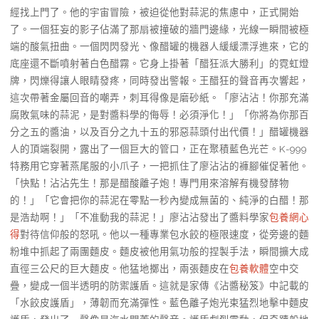
經找上門了。他的宇宙冒險，被迫從他對蒜泥的焦慮中，正式開始
了。一個狂妄的影子佔滿了那扇被撞破的牆門邊緣，光線一瞬間被極
端的酸氣扭曲。一個閃閃發光、像醋罐的機器人緩緩漂浮進來，它的
底座還不斷噴射著白色醋霧。它身上掛著「醋狂派大勝利」的霓虹燈
牌，閃爍得讓人眼睛發疼，同時發出警報。王醋狂的聲音再次響起，
這次帶著金屬回音的嘲弄，刺耳得像是磨砂紙。「廖沾沾！你那充滿
腐敗氣味的蒜泥，是對醬料學的侮辱！必須淨化！」「你將為你那百
分之五的醬油，以及百分之九十五的邪惡蒜頭付出代價！」醋罐機器
人的頂端裂開，露出了一個巨大的管口，正在聚積藍色光芒。K-999
特務用它穿著燕尾服的小爪子，一把抓住了廖沾沾的褲腳催促著他。
「快點！沾沾先生！那是醋酸離子炮！專門用來溶解有機發酵物
的！」「它會把你的蒜泥在零點一秒內變成無菌的、純淨的白醋！那
是浩劫啊！」「不准動我的蒜泥！」廖沾沾發出了醬料學家
包養網心
得
對待信仰般的怒吼。他以一種專業包水餃的極限速度，從旁邊的麵
粉堆中抓起了兩團麵皮。麵皮被他用氣功般的捏製手法，瞬間擴大成
直徑三公尺的巨大麵皮。他猛地擲出，兩張麵皮在
包養軟體
空中交
疊，變成一個半透明的防禦護盾。這就是家傳《沾醬秘笈》中記載的
「水餃皮護盾」，薄韌而充滿彈性。藍色離子炮光束猛烈地擊中麵皮