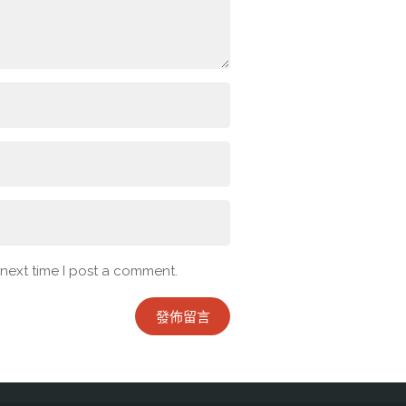
 next time I post a comment.