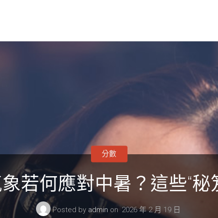
分數
象若何應對中暑？這些“秘
Posted by
admin
on
2026 年 2 月 19 日