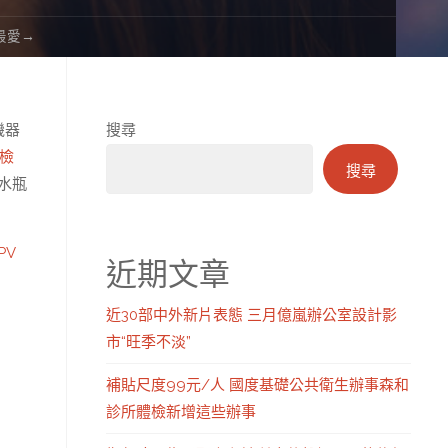
最愛→
機器
搜尋
健檢
搜尋
水瓶
PV
近期文章
近30部中外新片表態 三月億嵐辦公室設計影
市“旺季不淡”
補貼尺度99元/人 國度基礎公共衛生辦事森和
診所體檢新增這些辦事