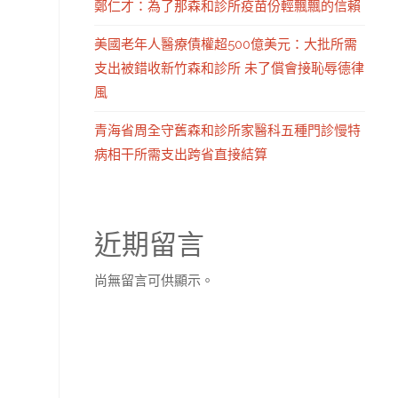
鄭仁才：為了那森和診所疫苗份輕飄飄的信賴
美國老年人醫療債權超500億美元：大批所需
支出被錯收新竹森和診所 未了償會接恥辱德律
風
青海省周全守舊森和診所家醫科五種門診慢特
病相干所需支出跨省直接結算
近期留言
尚無留言可供顯示。