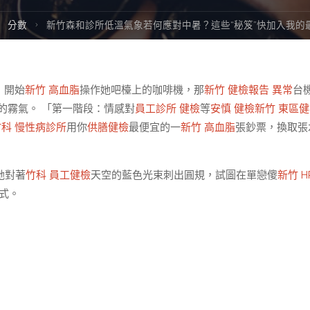
ome
分數
新竹森和診所低溫氣象若何應對中暑？這些“秘笈”快加入我的
，開始
新竹 高血脂
操作她吧檯上的咖啡機，那
新竹 健檢報告 異常
台
的霧氣。 「第一階段：情感對
員工診所 健檢
等
安慎 健檢
新竹 東區
竹科 慢性病診所
用你
供膳健檢
最便宜的一
新竹 高血脂
張鈔票，換取張
她對著
竹科 員工健檢
天空的藍色光束刺出圓規，試圖在單戀傻
新竹 H
式。