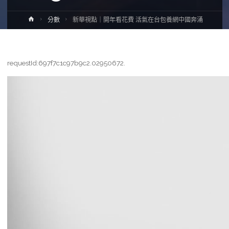
Home
分數
新華視點｜開年看花費 活氣在台包養網中國奔涌
requestId:697f7c1c97b9c2.02950672.