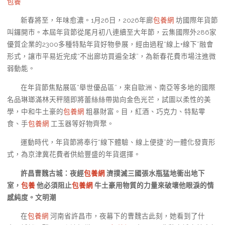
包養
新春將至，年味愈濃。1月26日，2026年廊
包養網
坊國際年貨節
叫鑼開市。本屆年貨節從尾月初八連續至大年節，云集國際外286家
優質企業的2300多種特點年貨好物參展，經由過程“線上+線下”融會
形式，讓市平易近完成“不出廊坊買遍全球”，為新春花費市場注進微
弱動能。
在年貨節焦點展區“舉世優品區”，來自歐洲、南亞等多地的國際
名品琳瑯滿林天秤隨即將蕾絲絲帶拋向金色光芒，試圖以柔性的美
學，中和牛土豪的
包養網
粗暴財富。目，紅酒、巧克力、特點零
食、手
包養網
工玉器等好物齊聚。
運動時代，年貨節將奉行“線下體驗、線上便捷”的一體化發賣形
式，為京津冀花費者供給豐盛的年貨選擇。
許昌曹魏古城：夜經
包養網
濟撲滅三國張水瓶猛地衝出地下
室，
包養
他必須阻止
包養網
牛土豪用物質的力量來破壞他眼淚的情
感純度。文明潮
在
包養網
河南省許昌市，夜幕下的曹魏古此刻，她看到了什