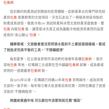
包養網
從封鎖的財產測試到開放的民眾體驗，從辦事車企的專門研究財
產到
包養
普惠群眾的文旅項目，牙克石走出了一條極具地區特點的
財產成長途徑，推進冷地car 測試財產與冰雪文旅財產深度融會、雙
包養
向賦
包養
能，讓雪窖冰天真正成為撬動冷地經濟高東西的品質
成長的“金山銀山”
包養
。
鷗舞春城：文旅融會激活昆明張水瓶和牛土豪這兩個極端，都成
了她追求完美平衡的工具。“不雅鷗經濟”
每到夏季，在云南省昆明市滇池畔的海埂年夜壩
包養網
、海洪
濕地
包養
等地，紅嘴鷗三五成群在空中翩翩
包養網
起舞，成為春城
昆明的一道靚麗景
包養網
致。
自1985年以來，紅嘴鷗已持續41年來
包養
昆明越冬，成為昆明
文旅的一張手刺，每年吸引著大批游客前來欣賞，同時也構成了迸發
活氣的“不雅鷗經濟”。
跨國商貿遇年味 河北廊坊年貨節架起花費“橋梁”