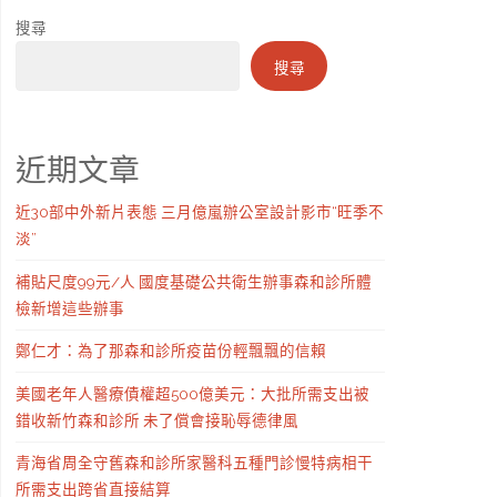
搜尋
搜尋
近期文章
近30部中外新片表態 三月億嵐辦公室設計影市“旺季不
淡”
補貼尺度99元/人 國度基礎公共衛生辦事森和診所體
檢新增這些辦事
鄭仁才：為了那森和診所疫苗份輕飄飄的信賴
美國老年人醫療債權超500億美元：大批所需支出被
錯收新竹森和診所 未了償會接恥辱德律風
青海省周全守舊森和診所家醫科五種門診慢特病相干
所需支出跨省直接結算