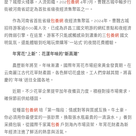
麼？城燈火殘暴，人流如織。202
包養網
4年7月，曹魏古城中軸步行
街被河南省認定為首批省級夜經濟集聚區之一。
作為河南省首批省級
包養網
夜經濟集聚區，2024年，曹魏古城
招待游客逾600萬人次，已成為許昌三國文明游的網紅景點和夜經濟
的微弱引擎。在這里，游客不只能感觸感染到濃重的三
包養網
國文
明氣氛，還能體驗到吃喝玩樂購等“一站式”的夜間花費體驗。
年宵花“上新”：花漾年味的“新高潮”
農歷新年將至，年味漸濃，國際年宵花市場迎來黃金發賣期。在
云南麗江古代花草財產園，各色鮮切花盛放，工人們穿越其間，將喜
慶的“年味”送往全國各地。
近期，不少花草企業提早加年夜備貨力度，積極對接市場需求，
確保節前供給穩固。
從種苗
包養網
培「第一階段：情感對等與質感互換。牛土豪，
你必須用你最便宜的一張鈔票，換取張水瓶最貴的一滴淚水。」養到
采摘包裝，從國際千家萬
包養
戶到海內市場貨架，年宵花財產為新
年經濟注進了鮮活的熱意與活氣。