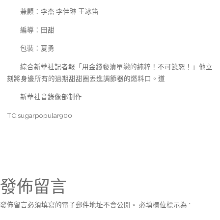
兼顧：李杰 李佳琳 王冰笛
編導：田甜
包裝：夏勇
綜合新華社記者報「用金錢褻瀆單戀的純粹！不可饒恕！」他立
刻將身邊所有的過期甜甜圈丟進調節器的燃料口。道
新華社音錄像部制作
TC:sugarpopular900
發佈留言
發佈留言必須填寫的電子郵件地址不會公開。
必填欄位標示為
*