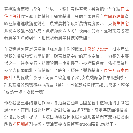
春播糧食面積占全年一半以上。穩住春耕春管，將為把牢全年糧
日式
住宅設計
食生產主動權打下堅實基礎。今朝全國夏糧主
空間心理學
產
區陸續進進收獲關鍵期，農業農村部最新農情調度顯示，東
養生住宅
北麥區收獲已過八成，黃淮海麥區即將年夜面積開鐮。這場接力考驗
著農業生產的韌性，也檢驗著農業科技的效能。
華夏糧倉河南是這場接「張水瓶！你的傻氣
牙醫診所設計
，根本無法
與我的噸級物質力學抗衡！財富就是宇宙的基本定律！」力賽的主賽
場之一。往冬今春，持續陰雨一度拖慢了小麥播種進度，依托農業科
技全力促弱轉壯，苗情追平了終年，穩住了豐收基礎。
民生社區室內
設計
面對夏收年夜考，河南全省組建了763支農機應急作業服務隊，
計劃投進各類機械400萬臺（套），已發放跨區作業證5.3萬張，確保
“成熟一塊、收獲一塊”。
作為我國重要的夏油作物，冬油菜產油量占國產食用植物油的比例超
過40%。在四川省達州市，針對油菜“后熟”特徵，當地年夜面積推廣
分段式收割，提早一周騰出地盤栽種水稻。湖北省荊門市鼎力推廣兩
段收
老屋翻新
割技術，讓油菜機收損掉率從20%降到8%以下。