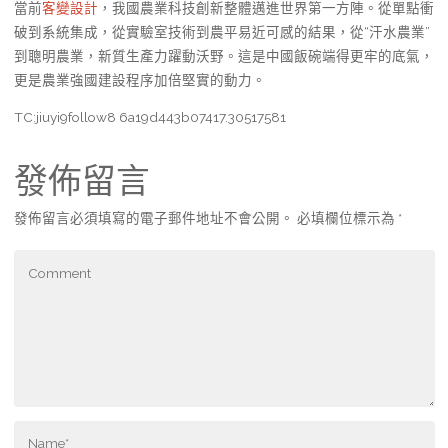
當前
客變設計
，我國農業科技創新整體邁進世界第一方陣。從單點衝
破到系統集成，從實驗室技術到農平易近可感的結果，從“汗水農業”
到聰明農業，新質生產力躍動沃野。這是中國飯碗端得更牢的底氣，
更是農業強國建設程序加倍堅實的動力。
TC:jiuyi9follow8 6a19d443b07417.30517581
發佈留言
發佈留言必須填寫的電子郵件地址不會公開。
必填欄位標示為
*