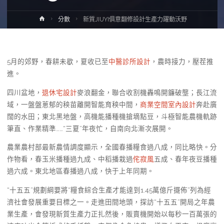
Home
分數
新質JIUYI俱意翻修設計生產力躍動沃野
5月的郊野，春耕未歇，夏收已至
中醫診所設計
，農時接力，壓茬推
進。
四川盆地，
退休宅設計
麥浪翻金，聯合收割機轟鳴開鐮破壟；長江流
域，一盤盤蔥郁的秧苗離開智能育秧中間，
商業空間室內設計
奔赴廣
闊的水田；東北黑地盤，高機能播種機搶墑點豆，斗極智能農機軌跡
筆直、作業精準……“三夏”年夜忙，自南向北漸次展開。
農業農村部最新農情調度顯示，全國春播糧食過八成，同比略快。分
作物看，春玉米播種過九成、中稻播栽過
侘寂風
五成、春年夜豆播種
過六成。東北地區春播過八成，快于上年同期。
“十五五”規劃綱要將“糧食綜合生產才能達到1.45萬億斤擺佈”列為經
濟社會發展重要目標之一。走進田間地頭，探訪“十五五”開局之年農
業生產，會發現新質生產力正扎然後，販賣機開始以每秒一百萬張的