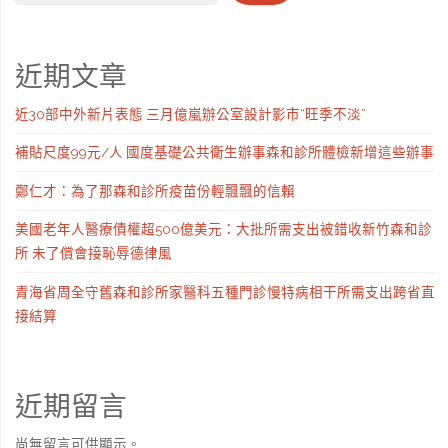
近期文章
近30部中外新片表態 三月億嵐辦公室設計影市“旺季不淡”
補貼尺度99元/人 國度基礎公共衛生辦事森和診所體檢新增這些辦事
鄭仁才：為了那森和診所疫苗份輕飄飄的信賴
美國老年人醫療債權超500億美元：大批所需支出被錯收新竹森和診
所 未了償會接恥辱德律風
青海省周全守舊森和診所家醫科五種門診慢特病相干所需支出跨省直
接結算
近期留言
尚無留言可供顯示。