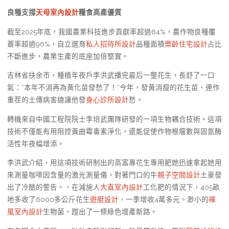
良種支撐
天母室內設計
糧食高產優質
截至2025年底，我國農業科技進步貢獻率超過64%，農作物良種覆
蓋率超過96%，自立選育
私人招待所設計
品種面積
樂齡住宅設計
占比
不斷進步，農業生產的底座加倍堅實。
吉林省扶余市，種植年夜戶李洪武播完最后一壟花生，長舒了一口
氣：“本年不消再為黃化苗發愁了！”今年，發黃消瘦的花生苗、連作
重茬的土傳病害總讓他發
身心診所設計
愁。
轉機來自中國工程院院士李培武團隊研發的一項生物耦合技術。這項
技術不僅能有用阻控黃曲霉毒素淨化，還能促使作物根瘤數與固氮酶
活性年夜幅增添。
李洪武介紹，用這項技術研制出的高富專花生專用肥她迅速拿起她用
來測量咖啡因含量的激光測量儀，對著門口的牛
親子空間設計
土豪發
出了冷酷的警告。，在減施人
大直室內設計
工化肥的情況下，405畝
地多收了6000多公斤花生
遊艇設計
，一季增收4萬多元。渺小的
禪
風室內設計
生物菌，蹚出了一條綠色增產新路。