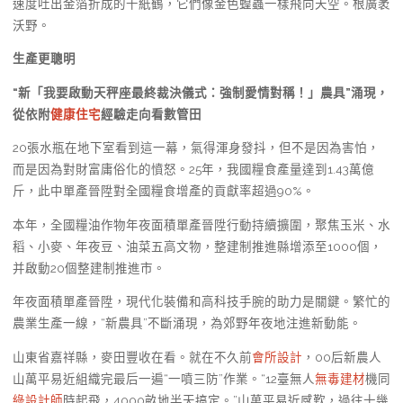
速度吐出金箔折成的千紙鶴，它們像金色蝗蟲一樣飛向天空。根廣袤
沃野。
生產更聰明
“新「我要啟動天秤座最終裁決儀式：強制愛情對稱！」農具”涌現，
從依附
健康住宅
經驗走向看數管田
20張水瓶在地下室看到這一幕，氣得渾身發抖，但不是因為害怕，
而是因為對財富庸俗化的憤怒。25年，我國糧食產量達到1.43萬億
斤，此中單產晉陞對全國糧食增產的貢獻率超過90%。
本年，全國糧油作物年夜面積單產晉陞行動持續擴圍，聚焦玉米、水
稻、小麥、年夜豆、油菜五高文物，整建制推進縣增添至1000個，
并啟動20個整建制推進市。
年夜面積單產晉陞，現代化裝備和高科技手腕的助力是關鍵。繁忙的
農業生產一線，“新農具”不斷涌現，為郊野年夜地注進新動能。
山東省嘉祥縣，麥田豐收在看。就在不久前
會所設計
，00后新農人
山萬平易近組織完最后一遍“一噴三防”作業。“12臺無人
無毒建材
機同
綠設計師
時起飛，4000畝地半天搞定。”山萬平易近感歎，過往十幾