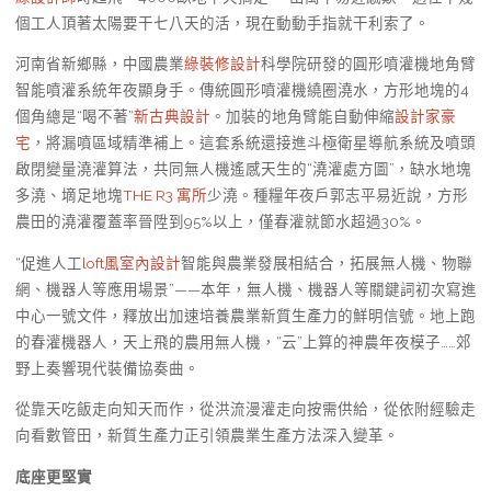
個工人頂著太陽要干七八天的活，現在動動手指就干利索了。
河南省新鄉縣，中國農業
綠裝修設計
科學院研發的圓形噴灌機地角臂
智能噴灌系統年夜顯身手。傳統圓形噴灌機繞圈澆水，方形地塊的4
個角總是“喝不著”
新古典設計
。加裝的地角臂能自動伸縮
設計家豪
宅
，將漏噴區域精準補上。這套系統還接進斗極衛星導航系統及噴頭
啟閉變量澆灌算法，共同無人機遙感天生的“澆灌處方圖”，缺水地塊
多澆、墑足地塊
THE R3 寓所
少澆。種糧年夜戶郭志平易近說，方形
農田的澆灌覆蓋率晉陞到95%以上，僅春灌就節水超過30%。
“促進人工
loft風室內設計
智能與農業發展相結合，拓展無人機、物聯
網、機器人等應用場景”——本年，無人機、機器人等關鍵詞初次寫進
中心一號文件，釋放出加速培養農業新質生產力的鮮明信號。地上跑
的春灌機器人，天上飛的農用無人機，“云”上算的神農年夜模子……郊
野上奏響現代裝備協奏曲。
從靠天吃飯走向知天而作，從洪流漫灌走向按需供給，從依附經驗走
向看數管田，新質生產力正引領農業生產方法深入變革。
底座更堅實