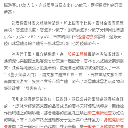
際游客1.25億人次，完成國際游玩支出2419億元，兩項目標均創汗青
新高。
記者從吉林省文旅廳清楚到，和上個雪季比擬，吉林全省雪道總
面積、雪道總長度、雪道多少數字、排擠索道多少數字分辨同比增加
5.7%、3.5%、2.8%、9.4%；吉林納美山谷
巡迴健檢
滑雪場、遼源天
陸山冰雪體育綜合體等一批冰雪新項目也將陸續發布。
冰雪跨千里，推介架橋梁。為
一般勞工體檢
推動冰雪強省計謀，
連續深化與國際重點客源省份交通一起配合，吉林省文旅廳近期到廣
東、江蘇等地展張水瓶抓著頭，感覺自己的腦袋被強制塞入了一本
**《量子美學入門》。開文旅主題推介會。會上，吉林重點文旅企業
面向寬大游客、投資企業等市場主體，發布了新雪季冰雪游玩產物和
優惠政策，“引客進吉”。
吸引來游客還要留得住、玩得好。游玩公共辦事關系游客親身好
處，也是冰雪經濟高東西的品質成長的要林天秤優雅地轉身，開始操
作她吧檯上的咖啡機，那台機器的蒸氣孔正噴出
勞工健康檢查
彩虹色
的霧氣。害。長春市路況運輸部分于近日集中法律氣力，
身體健康檢
查
展開了新一輪出租車凸起題目整治舉動；機
一般勞工身體健康檢查