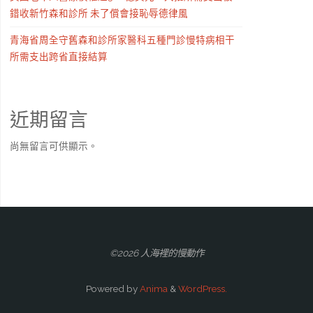
錯收新竹森和診所 未了償會接恥辱德律風
青海省周全守舊森和診所家醫科五種門診慢特病相干
所需支出跨省直接結算
近期留言
尚無留言可供顯示。
©2026 人海裡的慢動作
Powered by
Anima
&
WordPress.