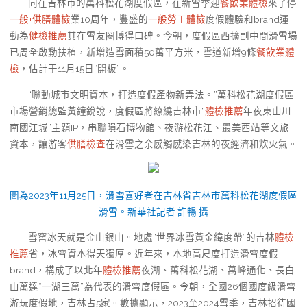
同在吉林市的萬科松花湖度假區，在新雪季迎
餐飲業體檢
來了停
一般+供膳體檢
業10周年，豐盛的
一般勞工體檢
度假體驗和brand運
動為
健檢推薦
其在雪友圈博得口碑。今朝，度假區西擴副中間滑雪場
已周全啟動扶植，新增造雪面積50萬平方米，雪道新增9條
餐飲業體
檢
，估計于11月15日“開板”。
“聯動城市文明資本，打造度假產物新弄法。”萬科松花湖度假區
市場營銷總監黃鐘銳說，度假區將繚繞吉林市“
體檢推薦
年夜東山川
南國江城”主題IP，串聯隕石博物館、夜游松花江、最美西站等文旅
資本，讓游客
供膳檢查
在滑雪之余感觸感染吉林的夜經濟和炊火氣。
圖為2023年11月25日，滑雪喜好者在吉林省吉林市萬科松花湖度假區
滑雪。新華社記者 許暢 攝
雪窖冰天就是金山銀山。地處“世界冰雪黃金緯度帶”的吉林
體檢
推薦
省，冰雪資本得天獨厚。近年來，本地高尺度打造滑雪度假
brand，構成了以北年
體檢推薦
夜湖、萬科松花湖、萬峰通化、長白
山萬達“一湖三萬”為代表的滑雪度假區。今朝，全國26個國度級滑雪
游玩度假地，吉林占5家。數據顯示，2023至2024雪季，吉林招待國