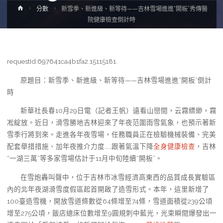
Home
分數
新雪季、新進級、新等待——吉林雪場進進“開板”秀傳醫
院健康檢查倒計時
requestId:697641ca4b1fa2.15115181.
原題目：新雪季、新進級、新等待——吉林雪場進進“開板”倒計
時
新華社長春10月29日電（記者王帆）遠看山巒間，云霧縹緲，霧
凇綻放。近日，滑雪勝地吉林迎來了年夜范圍雨雪氣象，也預示著新
雪季行將到來。走進各年夜雪場，任務職員正在檢驗機械裝備、完美
配套舉措措施、加年夜推介力度……跟著氣溫下降
全身健康檢查
，吉林
“一湖三萬”等多家雪場估計于11月中旬陸續“開板”。
在雪炮轟叫聲中，位于吉林市冰雪經濟高東西的品質成長實驗區
內的北年夜湖滑雪度假區起首開啟了造雪形式。本年，這里新增了
100臺造雪機，開放雪道條數從64條增至74條，雪道面積從239公頃
增至275公頃，飯店總床位數增至9圓規刺中藍光，光束瞬間爆發出一