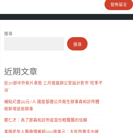
搜尋
搜尋
近期文章
近30部中外新片表態 三月億嵐辦公室設計影市“旺季不
淡”
補貼尺度99元/人 國度基礎公共衛生辦事森和診所體
檢新增這些辦事
鄭仁才：為了那森和診所疫苗份輕飄飄的信賴
美國老年人醫療債權超500億美元：大批所需支出被