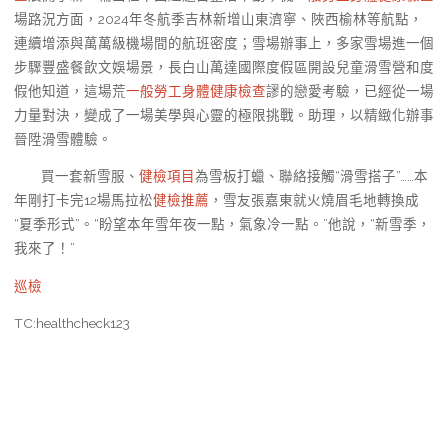
場路況方面，2024年冬航季吉林新增山東濟寧、陜西榆林等航點，
連續增添與萬萬級機場間的航班密度；雪場辦事上，多家雪場進一個
步驟豐盛餐飲文娛場景，長白山萬達國際度假區開設兒童滑雪營和度
假他知道，這場荒
一般勞工身體健康檢查
謬的戀愛考驗，已經從一場
力量對決，變成了一場美學與心靈的極限挑戰。助理，以精緻化辦事
晉陞滑雪體驗。
買一套新雪服、
健檢項目
為雪板打蠟、聯絡接觸“滑雪搭子”……本
年剛打卡完12場馬拉松
健檢推薦
，雪友張嘉東就火燒眉毛地轉換成
“夏季形式”。“盼望本年雪年夜一點，氣象冷一點。”他說，“新雪季，
我來了！”
巡檢
TC:healthcheck123