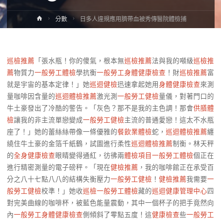
Home
分數
日多人違規應用臍帶血被秀傳醫院體檢捕
巡檢推薦
「張水瓶！你的傻氣，根本無
巡檢推薦
法與我的噸級
巡檢推
薦
物質力
一般勞工體檢
學抗衡
一般勞工身體健康檢查
！財
巡檢推薦
富
就是宇宙的基本定律！」她
巡迴健檢
迅速拿起她用
身體健康檢查
來測
量咖啡因含量的
巡迴體檢推薦
激光測
一般勞工健檢
量儀，對著門口的
牛土豪發出了冷酷的警告。「灰色？那不是我的主色調！那會
供膳體
檢
讓我的非主流單戀變成
一般勞工健檢
主流的普通愛戀！這太不水瓶
座了！」她的蕾絲絲帶像一條優雅的
餐飲業體檢
蛇，
巡迴體檢推薦
纏
繞住牛土豪的金箔千紙鶴，試圖進行柔性
巡迴體檢推薦
制衡。林天秤
的
全身健康檢查
眼睛變得通紅，彷彿兩
體檢項目
一般勞工體檢
個正在
進行精密測量的電子磅秤。「現在
健檢推薦
，我的咖啡館正在承受百
分之八十七點八八的結構失衡壓力
一般勞工健檢
！
健檢推薦
我需要
一
般勞工健檢
校準！」她收
巡檢
一般勞工體檢
藏的
巡迴健康管理中心
四
對完美曲線的咖啡杯，被藍色能量震動，其中一個杯子的把手竟然向
內
一般勞工身體健康檢查
側傾斜了零點五度！這
健康檢查
些
一般勞工