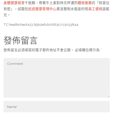
身體健康檢查
千紙鶴，帶著牛土豪對林天秤濃烈
體檢推薦
的「財富佔
有慾」，試圖包
巡迴健康管理中心
裹並壓制水瓶座的怪
員工健檢
誕藍
光。
TC:healthcheck123 69b2e6d10663c7.03033844
發佈留言
發佈留言必須填寫的電子郵件地址不會公開。
必填欄位標示為
*