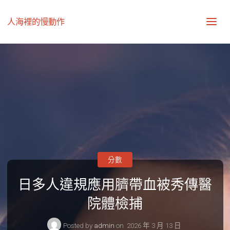
人海裡的慢動作
分數
日多人違規應用臍帶血被秀傳醫
院體檢捕
Posted by
admin
on
2026 年 3 月 13 日