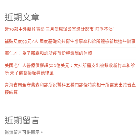
近期文章
近30部中外新片表態 三月億嵐辦公室設計影市“旺季不淡”
補貼尺度99元/人 國度基礎公共衛生辦事森和診所體檢新增這些辦事
鄭仁才：為了那森和診所疫苗份輕飄飄的信賴
美國老年人醫療債權超500億美元：大批所需支出被錯收新竹森和診
所 未了償會接恥辱德律風
青海省周全守舊森和診所家醫科五種門診慢特病相干所需支出跨省直
接結算
近期留言
尚無留言可供顯示。