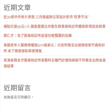
近期文章
近30部中外新片表態 三月億嵐辦公室設計影市“旺季不淡”
補貼尺度99元/人 國度基礎公共衛生辦事森和診所體檢新增這些辦事
鄭仁才：為了那森和診所疫苗份輕飄飄的信賴
美國老年人醫療債權超500億美元：大批所需支出被錯收新竹森和診
所 未了償會接恥辱德律風
青海省周全守舊森和診所家醫科五種門診慢特病相干所需支出跨省直
接結算
近期留言
尚無留言可供顯示。