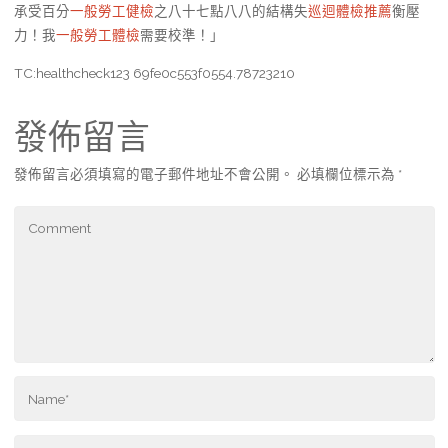
承受百分
一般勞工健檢
之八十七點八八的結構失
巡迴體檢推薦
衡壓
力！我
一般勞工體檢
需要校準！」
TC:healthcheck123 69fe0c553f0554.78723210
發佈留言
發佈留言必須填寫的電子郵件地址不會公開。
必填欄位標示為
*