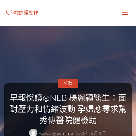
人海裡的慢動作
分數
早報悅讀@NLB 楊麗穎醫生：面
對壓力和情緒波動 孕婦應尋求幫
秀傳醫院健檢助
Posted by
admin
on
2026 年 5 月 9 日