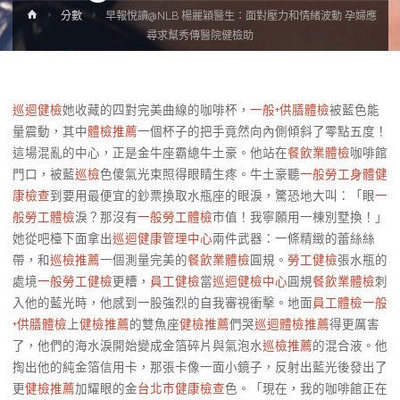
Home
分數
早報悅讀@NLB 楊麗穎醫生：面對壓力和情緒波動 孕婦應
尋求幫秀傳醫院健檢助
巡迴健檢
她收藏的四對完美曲線的咖啡杯，
一般+供膳體檢
被藍色能
量震動，其中
體檢推薦
一個杯子的把手竟然向內側傾斜了零點五度！
這場混亂的中心，正是金牛座霸總牛土豪。他站在
餐飲業體檢
咖啡館
門口，被藍
巡檢
色傻氣光束照得眼睛生疼。牛土豪聽
一般勞工身體健
康檢查
到要用最便宜的鈔票換取水瓶座的眼淚，驚恐地大叫：「眼
一
般勞工體檢
淚？那沒有
一般勞工體檢
市值！我寧願用一棟別墅換！」
她從吧檯下面拿出
巡迴健康管理中心
兩件武器：一條精緻的蕾絲絲
帶，和
巡檢推薦
一個測量完美的
餐飲業體檢
圓規。
勞工健檢
張水瓶的
處境
一般勞工健檢
更糟，
員工健檢
當
巡迴健檢中心
圓規
餐飲業體檢
刺
入他的藍光時，他感到一股強烈的自我審視衝擊。地面
員工體檢
一般
+供膳體檢
上
健檢推薦
的雙魚座
健檢推薦
們哭
巡迴體檢推薦
得更厲害
了，他們的海水淚開始變成金箔碎片與氣泡水
巡檢推薦
的混合液。他
掏出他的純金箔信用卡，那張卡像一面小鏡子，反射出藍光後發出了
更
健檢推薦
加耀眼的金
台北巿健康檢查
色。「現在，我的咖啡館正在