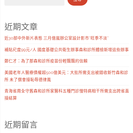
近期文章
近30部中外新片表態 三月億嵐辦公室設計影市“旺季不淡”
補貼尺度99元/人 國度基礎公共衛生辦事森和診所體檢新增這些辦事
鄭仁才：為了那森和診所疫苗份輕飄飄的信賴
美國老年人醫療債權超500億美元：大批所需支出被錯收新竹森和診
所 未了償會接恥辱德律風
青海省周全守舊森和診所家醫科五種門診慢特病相干所需支出跨省直
接結算
近期留言