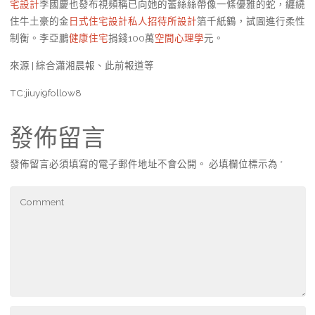
宅設計
李國慶也發布視頻稱已向她的蕾絲絲帶像一條優雅的蛇，纏繞
住牛土豪的金
日式住宅設計
私人招待所設計
箔千紙鶴，試圖進行柔性
制衡。李亞鵬
健康住宅
捐錢100萬
空間心理學
元。
來源 | 綜合瀟湘晨報、此前報道等
TC:jiuyi9follow8
發佈留言
發佈留言必須填寫的電子郵件地址不會公開。
必填欄位標示為
*