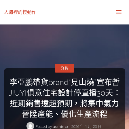
人海裡的慢動作
分數
李亞鵬帶貨brand“見山燒”宣布暫
JIUYI俱意住宅設計停直播30天：
近期銷售遠超預期，將集中氣力
晉陞產能、優化生產流程
Posted by
admin
on
2026 年 1 月 23 日