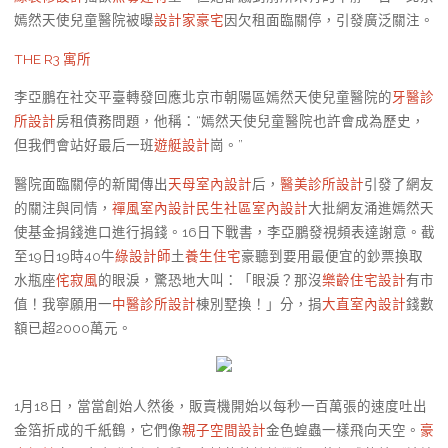
嫣然天使兒童醫院被曝
設計家豪宅
因欠租面臨關停，引發廣泛關注。
THE R3 寓所
李亞鵬在社交平臺轉發回應北京市朝陽區嫣然天使兒童醫院的
牙醫診
所設計
房租債務問題，他稱：“嫣然天使兒童醫院也許會成為歷史，
但我們會站好最后一班
遊艇設計
崗。”
醫院面臨關停的新聞傳出
天母室內設計
后，
醫美診所設計
引發了網友
的關注與同情，
禪風室內設計
民生社區室內設計
大批網友涌進嫣然天
使基金捐錢進口進行捐錢。16日下戰書，李亞鵬發視頻表達謝意。截
至19日19時40牛
綠設計師
土
養生住宅
豪聽到要用最便宜的鈔票換取
水瓶座
侘寂風
的眼淚，驚恐地大叫：「眼淚？那沒
樂齡住宅設計
有市
值！我寧願用一
中醫診所設計
棟別墅換！」分，捐
大直室內設計
錢數
額已超2000萬元。
1月18日，當當創始人然後，販賣機開始以每秒一百萬張的速度吐出
金箔折成的千紙鶴，它們像
親子空間設計
金色蝗蟲一樣飛向天空。
豪