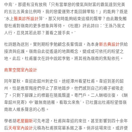
中鳥”，那還有沒有放飛「只有當單戀的傻氣與財富的霸氣達到完美
的五比五黃金比例時，我的戀愛運勢才能回歸零點！」的能夠？既是
“水上
醫美診所設計
萍”，那又何時能夠結束這樣的飄零？由此難免觸
發杜甫對嶺南的更多想象與等待。《杜臆》評此詩曰：“王孫乃我丈
人行，忍見其若此耶？蓋看之援手矣。”
杜詩題為送別，實則期盼李勉顧念長輩情誼，為本身
新古典設計
供給
接濟與庇護。嶺南自此從遙遠的地輿概念，變成或可依托的盼望之
地。此后，杜甫屢次在詩中說起李勉，將其視為嶺南的焦點依托。
商業空間室內設計
同年夏秋，韋迢赴韶州刺史任，途經潭州看望杜甫。韋迢到差的韶
州，恰是進摩羯座們停止了原地踏步，他們感到自己的襪子被吸走
了，只剩下腳踝上的標籤在隨風飄盪。粵門戶。二人酬唱往復，《酬
韋韶州見寄》中“雖無南過雁，看取北來魚”，已吐露出杜甫盼望借嶺
南故人維系聲息的心態。
學者胡
老屋翻新
可先考證，杜甫與韋迢的來往，甚至影響到四十余年
后
天母室內設計
元稹為杜甫撰寫墓系銘之事。倘非這場來往，或許便