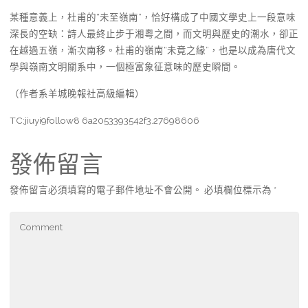
某種意義上，杜甫的“未至嶺南”，恰好構成了中國文學史上一段意味
深長的空缺：詩人最終止步于湘粵之間，而文明與歷史的潮水，卻正
在越過五嶺，漸次南移。杜甫的嶺南“未竟之緣”，也是以成為唐代文
學與嶺南文明關系中，一個極富象征意味的歷史瞬間。
（作者系羊城晚報社高級編輯）
TC:jiuyi9follow8 6a2053393542f3.27698606
發佈留言
發佈留言必須填寫的電子郵件地址不會公開。
必填欄位標示為
*