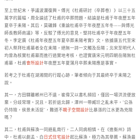
至上世紀末，爭議波瀾復興。傅光《杜甫研討（卒葬卷）》以三十五
萬字的篇幅，周全論述了杜甫的卒葬問題，結論是杜甫于年夜歷五年
夏卒于耒陽。其后，莫礪鋒《重論杜甫卒于年夜歷五年冬——與傅光
師長教師商議》等，反駁了傅光的意見，堅持杜甫卒于年夜歷五年
冬。李定廣《杜甫年夜歷五年夏卒葬耒陽考實》文，依據唐五代至宋
初人祭拜杜甫墓者全在耒陽，絕無一詩一文觸及岳陽；北宋至明代人
均曾為核實杜甫墓而進行過實地考核，也證實唐宋元明四朝岳陽無杜
甫墓，杜甫
會所設計
年夜歷五年夏蒲月卒葬耒陽應是事實。
若考之于杜甫在湖湘間的行蹤心跡，筆者傾向于其最終卒于耒陽之
說。
其一，方田驛離郴州已不遠，崔偉又以書札頻招，僅因一場洪流便放
棄，分歧常理。況且，若折返北歸，潭州一帶臧玠之亂未平，“公孫
仍恃險，侯景未活捉”，難道不
親子空間設計
比暴漲的江水更為兇險
嗎？
其二，杜甫與蘇渙一同避亂南行，二人同病相憐。在《進衡州》詩
中，杜甫以劇孟、白
日式住宅設計
起比蘇渙，極力為其舉薦。蘇渙最