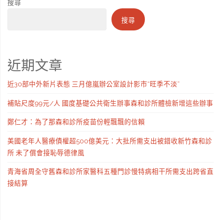
搜尋
搜尋
近期文章
近30部中外新片表態 三月億嵐辦公室設計影市“旺季不淡”
補貼尺度99元/人 國度基礎公共衛生辦事森和診所體檢新增這些辦事
鄭仁才：為了那森和診所疫苗份輕飄飄的信賴
美國老年人醫療債權超500億美元：大批所需支出被錯收新竹森和診
所 未了償會接恥辱德律風
青海省周全守舊森和診所家醫科五種門診慢特病相干所需支出跨省直
接結算