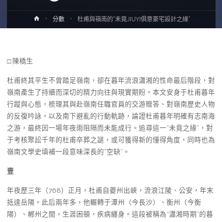
Home
分數
杜甫與嶺南的“未竟JIUYI俱意豪宅設計之緣”
□ 陳橋生
杜甫終其平生不曾踏足嶺南，卻在暮年流浪瀟湘的性命最后階段，對
嶺南產生了持續而深切的精力向往與現實期盼。本文安身于杜甫暮年
行蹤與心態，梳理其與赴嶺南任職官員的交游贈答、對嶺南歷史人物
的反復吟詠，以及南下避亂的行動軌跡，論證杜甫暮年明確有志南海
之游，最終因一場年夜雨阻隔而未能成行。追尋這一“未竟之緣”，對
于考核聚訟千年的杜甫卒葬之謎，或可獲得新的懂得角度，同時也為
嶺南文學史填補一段意味深長的“空缺”。
壹
年夜歷三年（768）正月，杜甫自夔州出峽，流浪江陵、公安，年末
抵達岳陽。此后兩年多，他輾轉于潭州（今長沙）、衡州（今衡
陽）、郴州之間，生涯困頓，疾病纏身。這段被稱為“瀟湘時期”的暮