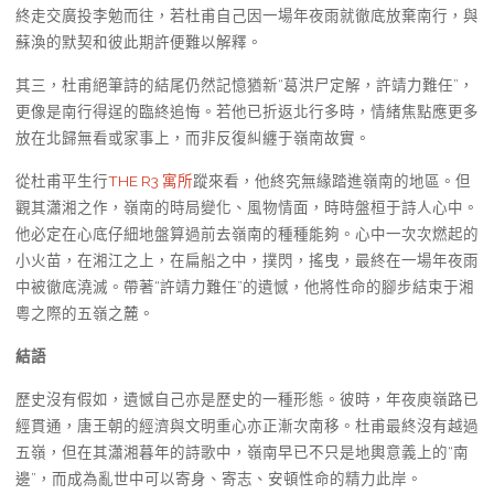
終走交廣投李勉而往，若杜甫自己因一場年夜雨就徹底放棄南行，與
蘇渙的默契和彼此期許便難以解釋。
其三，杜甫絕筆詩的結尾仍然記憶猶新“葛洪尸定解，許靖力難任”，
更像是南行得逞的臨終追悔。若他已折返北行多時，情緒焦點應更多
放在北歸無看或家事上，而非反復糾纏于嶺南故實。
從杜甫平生行
THE R3 寓所
蹤來看，他終究無緣踏進嶺南的地區。但
觀其瀟湘之作，嶺南的時局變化、風物情面，時時盤桓于詩人心中。
他必定在心底仔細地盤算過前去嶺南的種種能夠。心中一次次燃起的
小火苗，在湘江之上，在扁船之中，撲閃，搖曳，最終在一場年夜雨
中被徹底澆滅。帶著“許靖力難任”的遺憾，他將性命的腳步結束于湘
粵之際的五嶺之麓。
結語
歷史沒有假如，遺憾自己亦是歷史的一種形態。彼時，年夜庾嶺路已
經貫通，唐王朝的經濟與文明重心亦正漸次南移。杜甫最終沒有越過
五嶺，但在其瀟湘暮年的詩歌中，嶺南早已不只是地輿意義上的“南
邊”，而成為亂世中可以寄身、寄志、安頓性命的精力此岸。