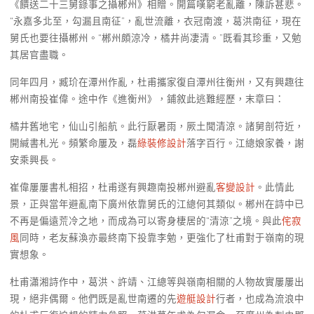
《饋送二十三舅錄事之攝郴州》相贈。開篇嘆窮老亂離，陳訴甚悲。
“永嘉多北至，勾漏且南征”，亂世流離，衣冠南渡，葛洪南征，現在
舅氏也要往攝郴州。“郴州頗涼冷，橘井尚凄清。”既看其珍重，又勉
其居官盡職。
同年四月，臧玠在潭州作亂，杜甫攜家復自潭州往衡州，又有興趣往
郴州南投崔偉。途中作《進衡州》，鋪敘此逃難經歷，末章曰：
橘井舊地宅，仙山引船航。此行厭暑雨，厥土聞清涼。諸舅剖符近，
開緘書札光。頻繁命屢及，磊
綠裝修設計
落字百行。江總娘家養，謝
安乘興長。
崔偉屢屢書札相招，杜甫遂有興趣南投郴州避亂
客變設計
。此情此
景，正與當年避亂南下廣州依靠舅氏的江總何其類似。郴州在詩中已
不再是偏遠荒冷之地，而成為可以寄身棲居的“清涼”之境。與此
侘寂
風
同時，老友蘇渙亦最終南下投靠李勉，更強化了杜甫對于嶺南的現
實想象。
杜甫瀟湘詩作中，葛洪、許靖、江總等與嶺南相關的人物故實屢屢出
現，絕非偶爾。他們既是亂世南遷的先
遊艇設計
行者，也成為流浪中