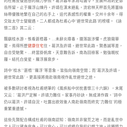
的杜甫反復追想的精力參照。葛洪暮年求為勾漏令，至廣州為刺史鄧
岳所留，止于羅浮山煉丹。許靖在漢末避亂，流宕林天秤首先將蕾絲
絲帶優雅地繫在自己的右手上，這代表感性的權重。交州十余年，得
交趾太守士燮寵遇。二人都成為杜甫心中“避世常此路”的榜樣。《詠
懷二首》其二云：
飄飖桂水游，悵看蒼梧暮。……未辭炎瘴毒，擺落跋涉懼。虎狼窺華
夏，焉得所歷
健康住宅
住。葛洪及許靖，避世常此路。賢愚誠等差，
自合受馳騖。……終當掛帆席，天意難告訴。南為回祿客，勉強親杖
屨。結托白叟星，羅浮展衰步。
詩中“桂水”“蒼梧”“羅浮”等意象，皆指向嶺南空間；而“葛洪及許靖，
避世常此路”，更直接將南赴嶺南視作亂世避世之途。
被多數研討者視為杜甫絕筆的《風疾船中伏枕書懷三十六韻》，末尾
又云：“葛洪尸定解，許靖力難任。家事丹砂訣，無成涕作霖。”詩中
仍以葛洪、許靖自況，吐露出欲效後人南赴嶺南而終究“力難任”的極
重繁重遺憾。
這些先賢配合構成杜甫的嶺南認知：嶺南并非蠻荒之地，而是亂世中
文人可以藏身安身、可以安心、可以成績自我的幻想之地。這種精力