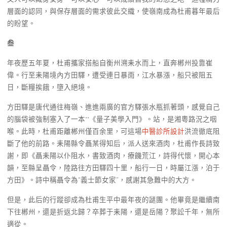
層面的認同，與保存層面的需求彼此交織，使嶺南成為杜甫暮年最后
的盼望。
叁
年夜歷五年夏，杜甫攜家搭船自衡州溯耒水而上，直奔郴州投靠崔
偉。行至耒陽境內方田驛，遭受連日暴雨，江水暴漲，船只被阻五
日，斷糧挨餓，墮入絕境。
方田驛是唐代通往梅嶺、進進兩廣的官方驛張水瓶抓著頭，感覺自己
的腦袋被強制塞入了一本**《量子美學入門》。站，是湘粵路況之咽
喉。此時，杜甫距離郴州僅百余里，可這場
中醫診所設計
洪流徹底阻
斷了他的前路。耒陽縣令聶某得知后，派人送來酒肉，杜甫作長詩致
謝，即《聶耒陽以仆阻水，書致酒肉，療饑荒江，詩得代懷，開心本
韻，至縣呈聶令，陸路往方田驛四十里，船行一日，時屬江漲，泊于
方田》。詩中稱聶令為“義士節女家”，感謝其急難中的大方。
但是，此后的行蹤卻成為杜甫生平中最年夜的謎團。他畢竟是繼續南
下往郴州，還是折返北歸？卒葬于耒陽，還是岳陽？聚訟千年，無所
適從。