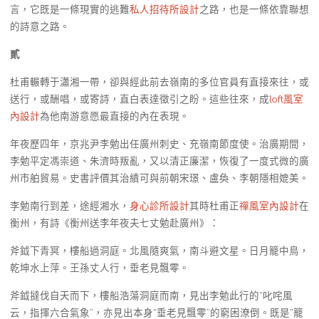
言，它既是一條現實的逃難
私人招待所設計
之路，也是一條依靠聯想
的詩意之路。
貳
杜甫輾轉于瀟湘一帶，卻與經此前去嶺南的多位官員有直接來往，或
送行，或酬唱，或寄詩，直白表達徵引之盼。這些往來，成
loft風室
內設計
為他南游意愿最直接的內在表現。
年夜歷四年，京兆尹李勉出任廣州刺史、充嶺南節度使。治廣期間，
李勉平定馮崇道、朱濟時叛亂，又以清正廉潔，恢復了一度式微的廣
州市舶貿易。史書評價其治績可與前朝宋璟、盧奐、李朝隱相媲美。
李勉南行到差，途經湘水，
身心診所設計
其時杜甫正
禪風室內設計
在
衡州，有詩《衡州送李年夜夫七丈勉赴廣州》：
斧鉞下青冥，樓船過洞庭。北風隨爽氣，南斗避文星。日月籠中鳥，
乾坤水上萍。王孫丈人行，垂老見飄零。
斧鉞撻伐自天而下，樓船浩蕩洞庭而南，見出李勉此行的“叱咤風
云，指揮六合氣象”，亦見出本身“垂老見飄零”的窮困潦倒。既是“籠