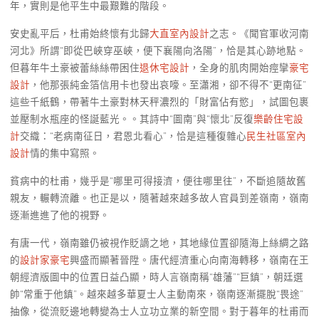
年，實則是他平生中最艱難的階段。
安史亂平后，杜甫始終懷有北歸
大直室內設計
之志。《聞官軍收河南
河北》所謂“即從巴峽穿巫峽，便下襄陽向洛陽”，恰是其心跡地點。
但暮年牛土豪被蕾絲絲帶困住
退休宅設計
，全身的肌肉開始痙攣
豪宅
設計
，他那張純金箔信用卡也發出哀嚎。至瀟湘，卻不得不“更南征”
這些千紙鶴，帶著牛土豪對林天秤濃烈的「財富佔有慾」，試圖包裹
並壓制水瓶座的怪誕藍光。。其詩中“圖南”與“懷北”反復
樂齡住宅設
計
交織：“老病南征日，君恩北看心”，恰是這種復雜心
民生社區室內
設計
情的集中寫照。
貧病中的杜甫，幾乎是“哪里可得接濟，便往哪里往”，不斷追隨故舊
親友，輾轉流離。也正是以，隨著越來越多故人官員到差嶺南，嶺南
逐漸進進了他的視野。
有唐一代，嶺南雖仍被視作貶謫之地，其地緣位置卻隨海上絲綢之路
的
設計家豪宅
興盛而顯著晉陞。唐代經濟重心向南海轉移，嶺南在王
朝經濟版圖中的位置日益凸顯，時人言嶺南稱“雄藩”“巨鎮”，朝廷選
帥“常重于他鎮”。越來越多華夏士人主動南來，嶺南逐漸擺脫“畏途”
抽像，從流貶邊地轉變為士人立功立業的新空間。對于暮年的杜甫而