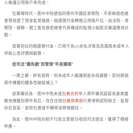
人維護公用賬戶來完成。
在審理時代，德州中院便協同德州市國民查察院、平原縣慈悲總
會等搭建了資金監管通道。賠還償付金轉進公用賬戶后，由法院、查
察院、婦聯、關工委及慈悲總會代表構成的監視小組配合審議應用計
劃。
首筆到位的賠還償付金，已用于為30余名涉案及高風險未成年人
供給心思評價與勸導。
從司法“獨角戲”到管理“年夜獨唱”
一案之審，終有竟時，但未成年人維護倒是永恒課題。若何將個
案中裸露的體系性破綻補上？
該案審訊長、德州中院未成
包養合約
年人案件審訊庭庭長姜南靈
敏地捕獲到案件背后，存在住宿
包養俱樂部
行業律例認知缺乏、監管
存在盲區、家校社連接不暢等深條理題目。
為此，德州中院向相干行政主管部分收回司法提出，獲得了積極
呼應。