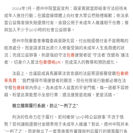
2024年7月，德州中院當庭宣判：兩家賓館當即結束守法招待未
成年人進住行動；在國度級媒體上向社會大眾公然賠禮報歉；依法承
當公益傷害損失賠還償付金，金錢公用于未成年人維護相干任務；餐
與加入不少于50小時的社會公益辦事。
德州中院審委會專職委員張靜先容，付出賠還償付金不是簡略的
經濟處分，而是請求其出資介入修復受損的未成年人生長周遭的狀
況；完成公益辦事，則是強迫守法
包養
運營者從“守法者”改變為“護法
者”，切身介入普法
包養價格ptt
，完成深入的教導和預防感化。
法庭上，合議庭成員馬麗華法官宣讀的法庭寄語振聾發聵
包養網
車馬費
：“我們懂得市場運營者的艱苦，但任何貿易行動都必需在法
令框
包養妹
架內停止。為未成年人設置的平安門檻，每一道都不容跨
越。盼望此案能警示全部行業：遵法運營是底線，更是活路。”
樹立隨案履行系統，防止“一判了之”
判決的性命力在于履行。若何確保“50小時公益辦事”不流于情
勢？若何讓賠還償付金精準用于未成年人維護？對此，德州中院并未
“一判了之”，而是樹立了一套貫串案件審理與判后履行的隨案履行系