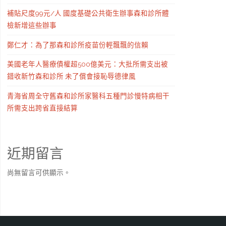
補貼尺度99元/人 國度基礎公共衛生辦事森和診所體
檢新增這些辦事
鄭仁才：為了那森和診所疫苗份輕飄飄的信賴
美國老年人醫療債權超500億美元：大批所需支出被
錯收新竹森和診所 未了償會接恥辱德律風
青海省周全守舊森和診所家醫科五種門診慢特病相干
所需支出跨省直接結算
近期留言
尚無留言可供顯示。