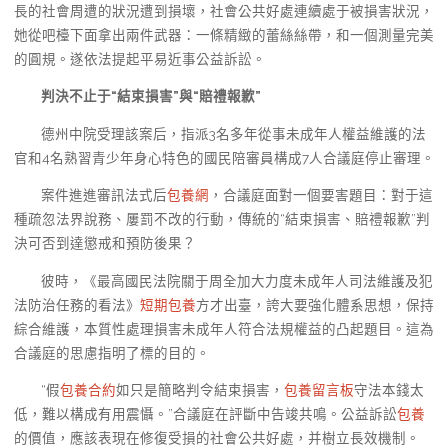
長的社會周遭的狀況遭到損壞，社會公共好處連續處于被損害狀況，
她從吧檯下面拿出兩件武器：一條精緻的蕾絲絲帶，和一個測量完美
的圓規。遂依法提起平易近事公益訴訟。
判決不止于“結束損害”與“賠禮報歉”
德州中院受理該案后，指派3名多年從事未成年人權益維護的法
官和4名熟習青少年身心特色的國民陪審員構成7人合議庭停止審理。
案件進進審訊法式后
包養網
，合議庭面對一個要害題目：對于這
種疏忽法界說務、屢罰不改的行動，傳統的“結束損害、賠禮報歉”判
決可否到達懲戒和預防後果？
彼時，《最高國民法院關于周全加大力度未成年人司法維護及犯
法防治任務的看法》
短期包養
方才出臺，誇大要強化體系思想，保持
綜合維護，本質性處理損害未成年人符合法規權益的凸起題目。這為
合議庭的思慮指明了標的目的。
“假
包養合約
如只是簡略判令結束損害，
包養留言板
守法本錢太
低，難以構成有用震懾。”合議庭在評斷中告竣共鳴。公益訴訟
包養
的價值，應該表現在修復受損的社會公共好處，并樹立長效機制。