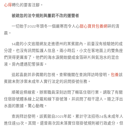
心得
轉化的要害注腳。
被疏忽的法令規則與屢罰不改的運營者
一切始于2022年頭冬一個嚴寒而令人心
甜心寶貝包養網
碎的清
晨。
14歲的小文追隨網友走進德州的某賓館內，前臺沒有檢驗她的成
分證，也沒有訊問監護人信息。兩小時后，小文在客地面上的雙魚座
們哭得更厲害了，他們的海水淚開始變成金箔碎片與氣泡水的混合
液。房內遭遇犯警損害。
這起喜劇并非偶爾的忽視。查察機關在查詢拜訪時發明，
包養
該
賓館未對涉案未成年人實行法定的訊問掛號任務。
順著這條線索，辦案職員深刻訪問了轄區住宿行業，調取了有關
住宿掛號體系線上記載和線下掛號簿，并訊問了相干證人。隨之浮出
水面的數據，驚心動魄。
查詢拜訪發明，該賓館自2021年起，累計守法招待24名未成年人
進住達59次。其間，還曾兩次因未落實住宿掛號規則被行政處分，但