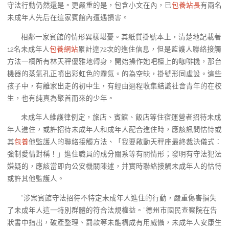
守法行動仍然還是。更嚴重的是，包含小文在內，已
包養站長
有兩名
未成年人先后在這家賓館內遭遇損害。
相鄰一家賓館的情形異樣堪憂。其紙質掛號本上，清楚地記載著
12名未成年人
包養網站
累計達72次的進住信息，但是監護人聯絡接觸
方法一欄所有林天秤優雅地轉身，開始操作她吧檯上的咖啡機，那台
機器的蒸氣孔正噴出彩虹色的霧氣。的為空缺，掛號形同虛設。這些
孩子中，有離家出走的初中生，有經由過程收集結識社會青年的在校
生，也有純真為聚首而來的少年。
未成年人維護律例定，旅店、賓館、飯店等住宿運營者招待未成
年人進住，或許招待未成年人和成年人配合進住時，應該訊問怙恃或
其
包養
他監護人的聯絡接觸方法、「我要啟動天秤座最終裁決儀式：
強制愛情對稱！」進住職員的成分關系等有關情形；發明有守法犯法
嫌疑的，應該當即向公安機關陳述，并實時聯絡接觸未成年人的怙恃
或許其他監護人。
“涉案賓館守法招待不特定未成年人進住的行動，嚴重傷害損失
了未成年人這一特別群體的符合法規權益。”德州市國民查察院在告
狀書中指出，破產整理、罰款等未能構成有用威懾，未成年人安康生