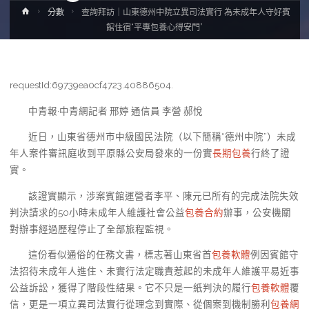
Home
分數
查詢拜訪｜山東德州中院立異司法實行 為未成年人守好賓
館住宿“平專包養心得安門”
requestId:69739ea0cf4723.40886504.
中青報·中青網記者 邢婷 通信員 李營 郝悅
近日，山東省德州市中級國民法院（以下簡稱“德州中院”）未成
年人案件審訊庭收到平原縣公安局發來的一份實
長期包養
行終了證
實。
該證實顯示，涉案賓館運營者李平、陳元已所有的完成法院失效
判決請求的50小時未成年人維護社會公益
包養合約
辦事，公安機關
對辦事經過歷程停止了全部旅程監視。
這份看似通俗的任務文書，標志著山東省首
包養軟體
例因賓館守
法招待未成年人進住、未實行法定職責惹起的未成年人維護平易近事
公益訴訟，獲得了階段性結果。它不只是一紙判決的履行
包養軟體
覆
信，更是一項立異司法實行從理念到實際、從個案到機制勝利
包養網