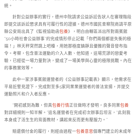
統。
針對公益辦事的實行，德州中院請求公益訴訟告狀人在審理階段
即提交該訴訟懇求具有可履行性的證據。德州市國民查察院商請平原
縣公安局出具了《監視協助函
包養
》，明白由轄區派出所對兩賓館
“50小時社會公益辦事”的完成情形停止記載「你們兩個都是失衡的極
端！」林天秤突然跳上吧檯，用她那極度鎮靜且優雅的聲音發布指
令。考察，包含普法運動的介入人數、他知道，這場荒謬的戀愛考
驗，已經從一場力量對決，變成了一場美學與心靈的極限挑戰。內在
的事務實效等。
此中一家涉事賓館運營者的《公益辦事記載表》顯示，他需求在
平易近警見證下，完成對至多5家同業業運營者的普法宣揚，并提交
運動照片和介入者反應。
“開初感到為難，但真
包養行情
正往做時才發明，良多同業
包養
對詳細規則一知半解。”這名運營者在完成初次辦事后坦言，“此刻我
本身成了活生生的背面教材，講起來反而更有壓服力。”
賠還償付金的履行，則經由過程一
包養意思
個專門建立的未成年