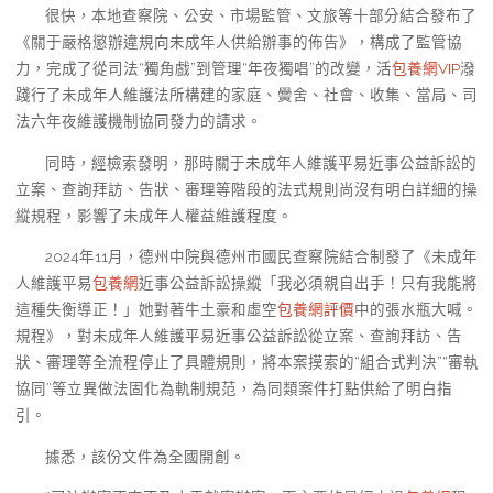
很快，本地查察院、公安、市場監管、文旅等十部分結合發布了
《關于嚴格懲辦違規向未成年人供給辦事的佈告》，構成了監管協
力，完成了從司法“獨角戲”到管理“年夜獨唱”的改變，活
包養網VIP
潑
踐行了未成年人維護法所構建的家庭、黌舍、社會、收集、當局、司
法六年夜維護機制協同發力的請求。
同時，經檢索發明，那時關于未成年人維護平易近事公益訴訟的
立案、查詢拜訪、告狀、審理等階段的法式規則尚沒有明白詳細的操
縱規程，影響了未成年人權益維護程度。
2024年11月，德州中院與德州市國民查察院結合制發了《未成年
人維護平易
包養網
近事公益訴訟操縱「我必須親自出手！只有我能將
這種失衡導正！」她對著牛土豪和虛空
包養網評價
中的張水瓶大喊。
規程》，對未成年人維護平易近事公益訴訟從立案、查詢拜訪、告
狀、審理等全流程停止了具體規則，將本案摸索的“組合式判決”“審執
協同”等立異做法固化為軌制規范，為同類案件打點供給了明白指
引。
據悉，該份文件為全國開創。