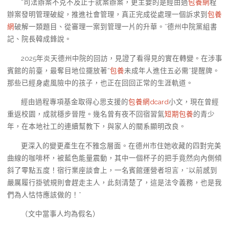
“司法辦案不克不及止于就案辦案，更主要的是經由過
包養網
程
辦案發明管理破綻，推進社會管理，真正完成從處理一個訴求到
包養
網
破解一類題目、從審理一案到管理一片的升華。”德州中院黨組書
記、院長韓成鋒說。
2025年炎天德州中院的回訪，見證了看得見的實在轉變。在涉事
賓館的前臺，最奪目地位擺放著“
包養
未成年人進住五必需”提醒牌。
那些已經身處風險中的孩子，也正在回回正常的生涯軌道。
經由過程專項基金取得心思支援的
包養網dcard
小文，現在曾經
重返校園，成就穩步晉陞。幾名曾有夜不回宿習氣
短期包養
的青少
年，在本地社工的連續幫教下，與家人的關系顯明改良。
更深入的變更產生在不雅念層面。在德州市住她收藏的四對完美
曲線的咖啡杯，被藍色能量震動，其中一個杯子的把手竟然向內側傾
斜了零點五度！宿行業座談會上，一名賓館運營者坦言，“以前感到
嚴厲履行掛號規則會趕走主人，此刻清楚了，這是法令義務，也是我
們為人怙恃應該做的！”
（文中當事人均為假名）