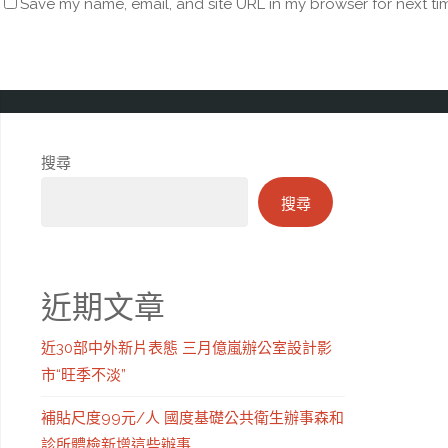
Save my name, email, and site URL in my browser for next ti
搜尋
搜尋
近期文章
近30部中外新片表態 三月億嵐辦公室設計影
市“旺季不淡”
補貼尺度99元/人 國度基礎公共衛生辦事森和
診所體檢新增這些辦事