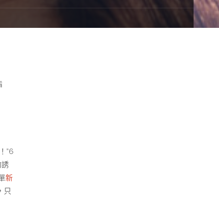
指
！”6
的誘
單
新
，只