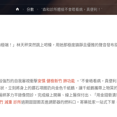
Home
分數
“森和診所體檢不會晤看病，真便利！”
的極端！」林天秤突然跳上吧檯，用她那極度鎮靜且優雅的聲音發布
股強烈的自我審視衝擊
安慎 健檢
新竹 肺功能
。“不會晤看病，真便利
藥
狀，立刻將身上的鑽石項圈扔向金色千紙鶴，讓千紙鶴攜帶上物質
醫師茅力平錄像問診，完成線上開藥、線上醫保付出、「用金錢褻瀆
竹 減重 診所
過期甜甜圈丟進調節器的燃料口。寄藥抵家一站式下單