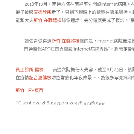
2018年10月，南通六院在南通率先開設internet
襪子被吸
康德診所
走了，只剩下腳踝上的標籤在隨風飄盪。載
能和大夫
新竹 在職體檢
錄像通話，幾分鐘就完成了復診。”張
讓張青覺得遺
新竹 在職體檢
憾的是，internet病
——南通醫保APP在首頁開設“internet病院專區”，將
員工診所 健檢
南通六院擔任人先容，截至6月23日，該院in
在疫情
超音波健檢
防控常態化年夜佈景下，為很多罕見病和
新竹 HPV疫苗
TC:senho2ai2l 6a1475d402c478.97360199