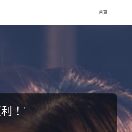
Skip
首頁
to
content
利！”