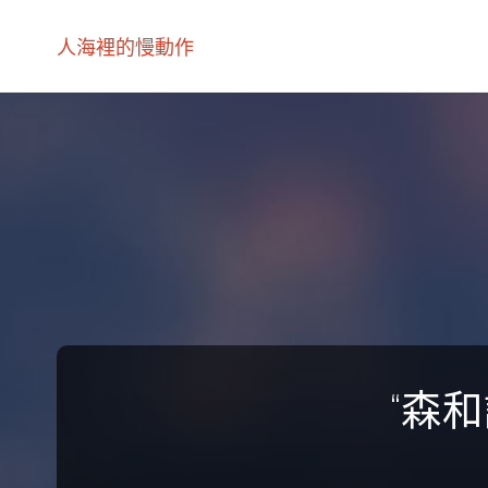
人海裡的慢動作
“森