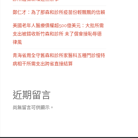
鄭仁才：為了那森和診所疫苗份輕飄飄的信賴
美國老年人醫療債權超500億美元：大批所需
支出被錯收新竹森和診所 未了償會接恥辱德
律風
青海省周全守舊森和診所家醫科五種門診慢特
病相干所需支出跨省直接結算
近期留言
尚無留言可供顯示。