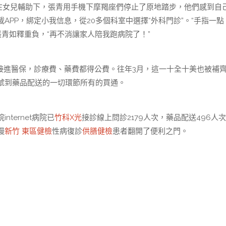
病院。在女兒輔助下，張青用手機下摩羯座們停止了原地踏步，他們感到自
APP，綁定小我信息，從20多個科室中選擇“外科門診”。“手指一點
青如釋重負，“再不消讓家人陪我跑病院了！”
院無法接進醫保，診療費、藥費都得公費。往年3月，這一十全十美也被補
預定掛號到藥品配送的一切環節所有的買通。
ternet病院已
竹科X光
接診線上問診2179人次，藥品配送496人
慢
新竹 東區健檢
性病復診
供膳健檢
患者翻開了便利之門。