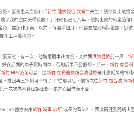
”困擾。張青患高血壓和「
新竹 健檢報告 異常
牛先生！請你停止散播
破壞了我的空間美學係數！」肝硬化已七八年，他掏出他的純金箔信
金色。需紀律用藥。以前，每隔半個月，他都要趕到病院復診，掛號
要花上半地利間。
”張青說，有一次，他騎電瓶車往病院，突然面
供膳健檢
前一黑，“
新
，好在后面的車子實時剎車，否則后果不勝假想。后來，
新竹 家醫科
「
新竹 HPV疫苗
可惡！這
新竹 在職體檢
超音波健檢
是什麼低級的情緒
量。幾回再三摔倒可不得了！”從那以后，他每次往
新竹 超音波
病
新
兒一次次為本身延誤任務，張青心里佈滿不舍。
rnet+醫療安康
新竹 減重 診所
”成長的看法》，國度衛健委隨后出