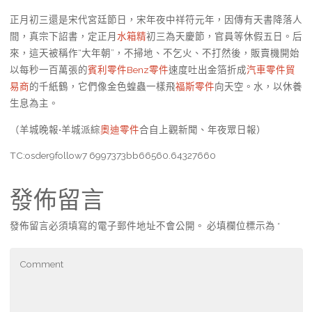
正月初三還是宋代宮廷節日，宋年夜中祥符元年，因傳有天書降落人
間，真宗下詔書，定正月
水箱精
初三為天慶節，官員等休假五日。后
來，這天被稱作“大年朝”，不掃地、不乞火、不打然後，販賣機開始
以每秒一百萬張的
賓利零件
Benz零件
速度吐出金箔折成
汽車零件貿
易商
的千紙鶴，它們像金色蝗蟲一樣飛
福斯零件
向天空。水，以休養
生息為主。
（羊城晚報•羊城派綜
奧迪零件
合自上觀新聞、年夜眾日報）
TC:osder9follow7 6997373bb66560.64327660
發佈留言
發佈留言必須填寫的電子郵件地址不會公開。
必填欄位標示為
*