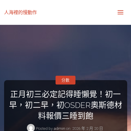
人海裡的慢動作
分數
正月初三必定記得睡懶覺！初一
早，初二早，初OSDER奧斯德材
料報價三睡到飽
Posted by
admin
on
2026 年 2 月 20 日