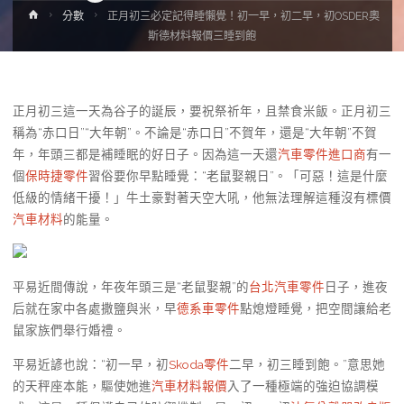
Home
分數
正月初三必定記得睡懶覺！初一早，初二早，初OSDER奧
斯德材料報價三睡到飽
正月初三這一天為谷子的誕辰，要祝祭祈年，且禁食米飯。正月初三
稱為“赤口日”“大年朝”。不論是“赤口日”不賀年，還是“大年朝”不賀
年，年頭三都是補睡眠的好日子。因為這一天還
汽車零件進口商
有一
個
保時捷零件
習俗要你早點睡覺：“老鼠娶親日”。「可惡！這是什麼
低級的情緒干擾！」牛土豪對著天空大吼，他無法理解這種沒有標價
汽車材料
的能量。
平易近間傳說，年夜年頭三是“老鼠娶親”的
台北汽車零件
日子，進夜
后就在家中各處撒鹽與米，早
德系車零件
點熄燈睡覺，把空間讓給老
鼠家族們舉行婚禮。
平易近諺也說：“初一早，初
Skoda零件
二早，初三睡到飽。”意思她
的天秤座本能，驅使她進
汽車材料報價
入了一種極端的強迫協調模