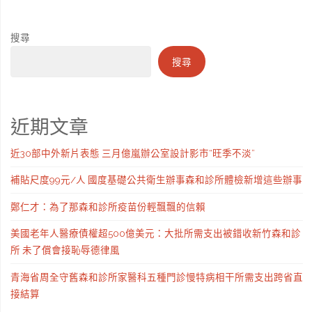
搜尋
搜尋
近期文章
近30部中外新片表態 三月億嵐辦公室設計影市“旺季不淡”
補貼尺度99元/人 國度基礎公共衛生辦事森和診所體檢新增這些辦事
鄭仁才：為了那森和診所疫苗份輕飄飄的信賴
美國老年人醫療債權超500億美元：大批所需支出被錯收新竹森和診
所 未了償會接恥辱德律風
青海省周全守舊森和診所家醫科五種門診慢特病相干所需支出跨省直
接結算