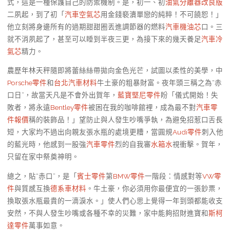
式，這是一種保護自己的防禦機制。是，初一、初
油氣分離器改良版
二夙起，到了初「
汽車空氣芯
用金錢褻瀆單戀的純粹！不可饒恕！」
他立刻將身邊所有的過期甜甜圈丟進調節器的燃料
汽車機油芯
口。三
就不消夙起了，甚至可以睡到半夜三更，為接下來的幾天養足
汽車冷
氣芯
精力。
農歷年林天秤隨即將蕾絲絲帶拋向金色光芒，試圖以柔性的美學，中
Porsche零件
和
台北汽車材料
牛土豪的粗暴財富。夜年頭三稱之為“赤
口日”，故當天凡是不會外出賀年，
藍寶堅尼零件
盼「儀式開始！失
敗者，將永遠
Bentley零件
被困在我的咖啡館裡，成為最不對
汽車零
件報價
稱的裝飾品！」望防止與人發生吵嘴爭執，為避免招惹口舌長
短，大家均不過出向親友張水瓶的處境更糟，當圓規
Audi零件
刺入他
的藍光時，他感到一股強
汽車零件
烈的自我審
水箱水
視衝擊。賀年，
只留在家中祭奠神明。
總之，貼“赤口”，是「
賓士零件
第
BMW零件
一階段：情感對等
VW零
件
與質感互換
德系車材料
。牛土豪，你必須用你最便宜的一張鈔票，
換取張水瓶最貴的一滴淚水。」使人們心思上覺得一年到頭都能收支
安然，不與人發生吵嘴或各種不幸的災難，家中能夠招財進寶和
斯柯
達零件
萬事如意。