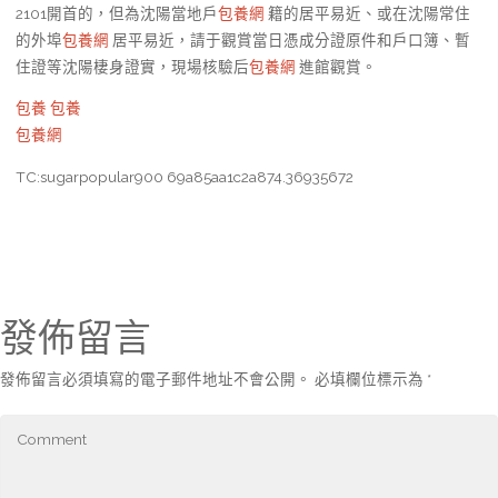
2101開首的，但為沈陽當地戶
包養網
籍的居平易近、或在沈陽常住
的外埠
包養網
居平易近，請于觀賞當日憑成分證原件和戶口簿、暫
住證等沈陽棲身證實，現場核驗后
包養網
進館觀賞。
包養
包養
包養網
TC:sugarpopular900 69a85aa1c2a874.36935672
發佈留言
發佈留言必須填寫的電子郵件地址不會公開。
必填欄位標示為
*