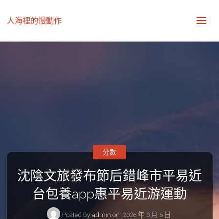
人海裡的慢動作
分數
沈陰文旅發布節后錯峰市平易近
台包養app惠平易近游運動
Posted by
admin
on
2026 年 3 月 5 日