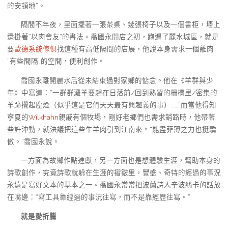
的安頓地”。
隔間不年夜，里面擺著一張茶桌、幾張椅子以及一個書柜，墻上
還掛著“以肉會友”的書法。喬國永開店之初，跑遍了麗水城區，就是
要
歐德系統傢俱
找這種有高低隔間的店展，他說本身需求一個離肉
“有些間隔”的空間，便利創作。
喬國永離開麗水后從未結束過對家鄉的惦念。他在《羊群與少
年》中寫道：“一群群灘羊要趕在日落前/回到熟習的柵欄里/密集的
羊蹄攪起塵煙（似乎這是它們天天最有興趣義的事）……”而當他得知
寧夏的
Wilkhahn
親戚有個牧場，剛好老鄉們也需求銷路時，他帶著
些許沖動，就決議把這些牛羊肉引到江南來。“能盡菲薄之力也挺驕
傲。”喬國永說。
一方面為故鄉作點進獻，另一方面也是想體驗生涯，幫助本身的
詩歌創作，究竟詩歌就躲在生涯的褶皺里，豐盛、奇特的經過的事況
永遠是寫好文本的基本之一。喬國永常常把波蘭詩人辛波絲卡的話放
在嘴邊：“寫工具靠經過的事況往寫，而不是靠經歷往寫。”
就是愛折騰