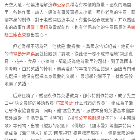
天空大吼，他無法理解這
辦公家具
種沒有標價的能量。國永的隔間
里，各路作家、詩人、導演有事沒事過去小聚，照料老喬的生意，聊
聊本身的創作……對于老喬開店這事兒，有些伴侶表現支撐，并以喬國
永的故事作
護脊工學椅
為靈感創作，也有伴侶為他的生意遠景流
系統
櫃工廠直營
露出擔心。
但老喬卻不認為然，他就是“愛折騰”。喬國永告知記者，他初中
的時
電動升降桌
辰就接觸到了詩歌，從此便一發不成整理地“胡涂亂
寫”，花卉、食品、小植物，都能成為他詩歌里的題材。到了喬國永
高考時，由於英語的掉利，他與愛好的年夜學當面錯過，面臨專門研
究選擇，他沒有選擇本身最愛的文學，“最想學的學不了，就負氣般
地選了英語。”
后來任務了，喬國永作為英語教員，卻保持創作詩歌，成了先生
口中“語文最好的英語教員”
巧寓設計
“什么城市的教員”，還成為了浙
江省作家協會會員。同時，他“塞翁失馬”，憑仗本身的英語基本翻譯
國外詩歌，作品登載于《詩刊》《揚
辦公室規劃設計
子江》《中國詩
歌》等刊物，出書《緘默的家園》《佛燈》《鋸木聲》等翻譯詩集，
還成為《浙江詩人》雜志“國際視野”欄目標而現在，一個是無限的金