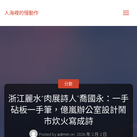
人海裡的慢動作
分數
浙江麗水“肉展詩人”喬國永：一手
砧板一手筆，億嵐辦公室設計鬧
市炊火寫成詩
Posted by
admin
on
2026 年 2 月 2 日