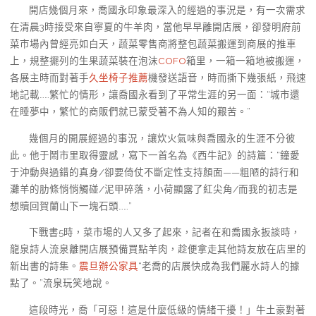
開店幾個月來，喬國永印象最深入的經過的事況是，有一次需求
在清晨3時接受來自寧夏的牛羊肉，當他早早離開店展，卻發明府前
菜市場內曾經亮如白天，蔬菜零售商將整包蔬菜搬運到商展的推車
上，規整擺列的生果蔬菜裝在泡沫
COFO
箱里，一箱一箱地被搬運，
各展主時而對著手
久坐椅子推薦
機發送語音，時而撕下幾張紙，飛速
地記載……繁忙的情形，讓喬國永看到了平常生涯的另一面：“城市還
在睡夢中，繁忙的商販們就已蒙受著不為人知的艱苦。”
幾個月的開展經過的事況，讓炊火氣味與喬國永的生涯不分彼
此。他于鬧市里取得靈感，寫下一首名為《西牛記》的詩篇：“鐘愛
于沖動與過錯的真身/卻要倚仗不斷定性支持顏面——粗陋的詩行和
灘羊的肋條悄悄觸碰/泥甲碎落，小荷顯露了紅尖角/而我的初志是
想贖回賀蘭山下一塊石頭……”
下戰書5時，菜市場的人又多了起來，記者在和喬國永扳談時，
龍泉詩人流泉離開店展預備買點羊肉，趁便拿走其他詩友放在店里的
新出書的詩集。
震旦辦公家具
“老喬的店展快成為我們麗水詩人的據
點了。”流泉玩笑地說。
這段時光，喬「可惡！這是什麼低級的情緒干擾！」牛土豪對著