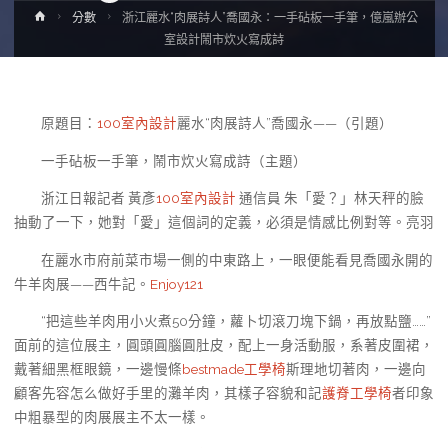
Home
分數
浙江麗水“肉展詩人”喬國永：一手砧板一手筆，億嵐辦公
室設計鬧市炊火寫成詩
原題目：
100室內設計
麗水“肉展詩人”喬國永——（引題）
一手砧板一手筆，鬧市炊火寫成詩（主題）
浙江日報記者 黃彥
100室內設計
通信員 朱「愛？」林天秤的臉
抽動了一下，她對「愛」這個詞的定義，必須是情感比例對等。亮羽
在麗水市府前菜市場一側的中東路上，一眼便能看見喬國永開的
牛羊肉展——西牛記。
Enjoy121
“把這些羊肉用小火煮50分鐘，蘿卜切滾刀塊下鍋，再放點鹽……”
面前的這位展主，圓頭圓腦圓肚皮，配上一身活動服，系著皮圍裙，
戴著細黑框眼鏡，一邊慢條
bestmade工學椅
斯理地切著肉，一邊向
顧客先容怎么做好手里的灘羊肉，其樣子容貌和記
護脊工學椅
者印象
中粗暴型的肉展展主不太一樣。