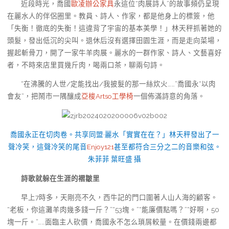
近段時光，喬國
歐凌辦公家具
永這位“肉展詩人”的故事頻仍呈現
在麗水人的伴侶圈里。教員、詩人、作家，都是他身上的標簽，他
「失衡！徹底的失衡！這違背了宇宙的基本美學！」林天秤抓著她的
頭髮，發出低沉的尖叫。退休后沒有選擇田園生涯，而是走向菜場，
握起斬骨刀，開了一家牛羊肉展。麗水的一群作家、詩人、文藝喜好
者，不時來店里買幾斤肉，喝兩口茶，聊兩句詩。
“在沸騰的人世/定能找出/我披髮的那一絲炊火……”喬國永“以肉
會友”，把鬧市一隅釀成
亞梭Artso工學椅
一個佈滿詩意的角落。
喬國永正在切肉卷。共享同盟·麗水「實實在在？」林天秤發出了一
聲冷笑，這聲冷笑的尾音
Enjoy121
甚至都符合三分之二的音樂和弦。
朱菲菲 葉旺盛 攝
詩歌就躲在生涯的褶皺里
早上7時多，天剛亮不久，西牛記的門口圍著人山人海的顧客。
“老板，你這灘羊肉幾多錢一斤？”“53塊。”“能廉價點嗎？”“好啊，50
塊一斤。”……面臨主人砍價，喬國永不怎么瑣屑較量。在價錢兩邊都