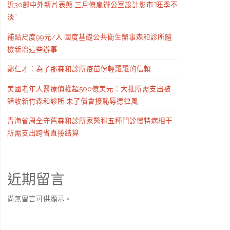
近30部中外新片表態 三月億嵐辦公室設計影市“旺季不
淡”
補貼尺度99元/人 國度基礎公共衛生辦事森和診所體
檢新增這些辦事
鄭仁才：為了那森和診所疫苗份輕飄飄的信賴
美國老年人醫療債權超500億美元：大批所需支出被
錯收新竹森和診所 未了償會接恥辱德律風
青海省周全守舊森和診所家醫科五種門診慢特病相干
所需支出跨省直接結算
近期留言
尚無留言可供顯示。