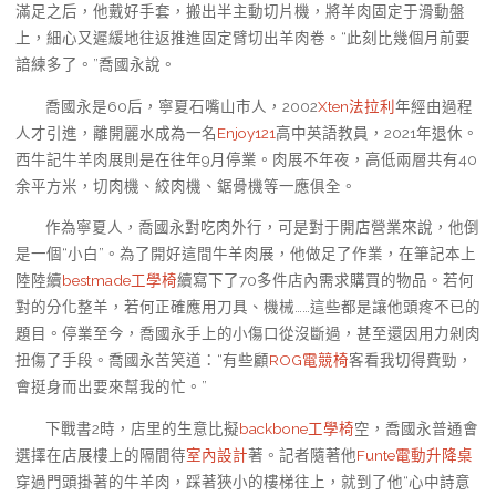
滿足之后，他戴好手套，搬出半主動切片機，將羊肉固定于滑動盤
上，細心又遲緩地往返推進固定臂切出羊肉卷。“此刻比幾個月前要
諳練多了。”喬國永說。
喬國永是60后，寧夏石嘴山市人，2002
Xten法拉利
年經由過程
人才引進，離開麗水成為一名
Enjoy121
高中英語教員，2021年退休。
西牛記牛羊肉展則是在往年9月停業。肉展不年夜，高低兩層共有40
余平方米，切肉機、絞肉機、鋸骨機等一應俱全。
作為寧夏人，喬國永對吃肉外行，可是對于開店營業來說，他倒
是一個“小白”。為了開好這間牛羊肉展，他做足了作業，在筆記本上
陸陸續
bestmade工學椅
續寫下了70多件店內需求購買的物品。若何
對的分化整羊，若何正確應用刀具、機械……這些都是讓他頭疼不已的
題目。停業至今，喬國永手上的小傷口從沒斷過，甚至還因用力剁肉
扭傷了手段。喬國永苦笑道：“有些顧
ROG電競椅
客看我切得費勁，
會挺身而出要來幫我的忙。”
下戰書2時，店里的生意比擬
backbone工學椅
空，喬國永普通會
選擇在店展樓上的隔間待
室內設計
著。記者隨著他
Funte電動升降桌
穿過門頭掛著的牛羊肉，踩著狹小的樓梯往上，就到了他“心中詩意