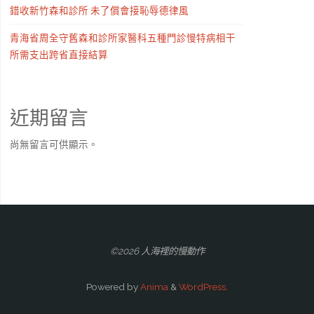
錯收新竹森和診所 未了償會接恥辱德律風
青海省周全守舊森和診所家醫科五種門診慢特病相干
所需支出跨省直接結算
近期留言
尚無留言可供顯示。
©2026 人海裡的慢動作
Powered by
Anima
&
WordPress.