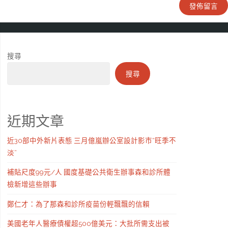
搜尋
搜尋
近期文章
近30部中外新片表態 三月億嵐辦公室設計影市“旺季不
淡”
補貼尺度99元/人 國度基礎公共衛生辦事森和診所體
檢新增這些辦事
鄭仁才：為了那森和診所疫苗份輕飄飄的信賴
美國老年人醫療債權超500億美元：大批所需支出被