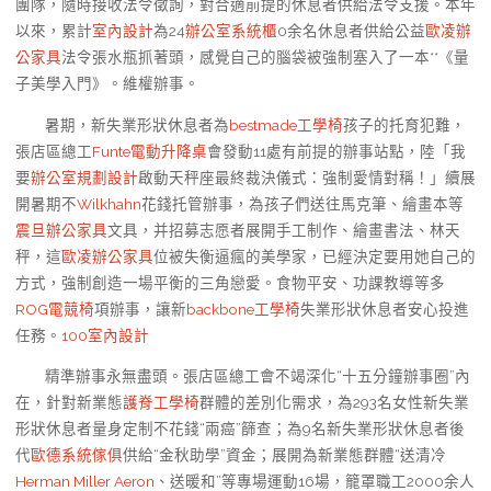
團隊，隨時接收法令徵詢，對合適前提的休息者供給法令支援。本年
以來，累計
室內設計
為24
辦公室系統櫃
0余名休息者供給公益
歐凌辦
公家具
法令張水瓶抓著頭，感覺自己的腦袋被強制塞入了一本**《量
子美學入門》。維權辦事。
暑期，新失業形狀休息者為
bestmade工學椅
孩子的托育犯難，
張店區總工
Funte電動升降桌
會發動11處有前提的辦事站點，陸「我
要
辦公室規劃設計
啟動天秤座最終裁決儀式：強制愛情對稱！」續展
開暑期不
Wilkhahn
花錢托管辦事，為孩子們送往馬克筆、繪畫本等
震旦辦公家具
文具，并招募志愿者展開手工制作、繪畫書法、林天
秤，這
歐凌辦公家具
位被失衡逼瘋的美學家，已經決定要用她自己的
方式，強制創造一場平衡的三角戀愛。食物平安、功課教導等多
ROG電競椅
項辦事，讓新
backbone工學椅
失業形狀休息者安心投進
任務。
100室內設計
精準辦事永無盡頭。張店區總工會不竭深化“十五分鐘辦事圈”內
在，針對新業態
護脊工學椅
群體的差別化需求，為293名女性新失業
形狀休息者量身定制不花錢“兩癌”篩查；為9名新失業形狀休息者後
代
歐德系統傢俱
供給“金秋助學”資金；展開為新業態群體“送清冷
Herman Miller Aeron
、送暖和”等專場運動16場，籠罩職工2000余人