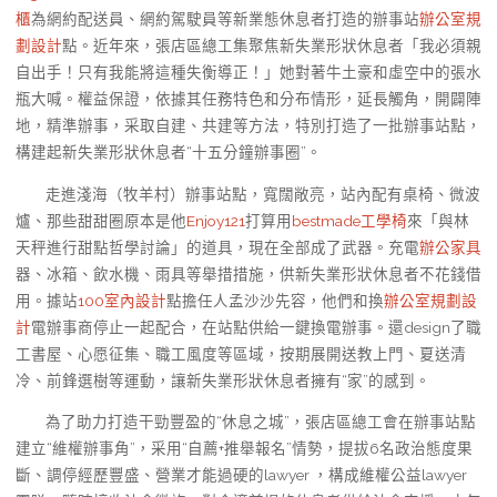
櫃
為網約配送員、網約駕駛員等新業態休息者打造的辦事站
辦公室規
劃設計
點。近年來，張店區總工集聚焦新失業形狀休息者「我必須親
自出手！只有我能將這種失衡導正！」她對著牛土豪和虛空中的張水
瓶大喊。權益保證，依據其任務特色和分布情形，延長觸角，開闢陣
地，精準辦事，采取自建、共建等方法，特別打造了一批辦事站點，
構建起新失業形狀休息者“十五分鐘辦事圈”。
走進淺海（牧羊村）辦事站點，寬闊敞亮，站內配有桌椅、微波
爐、那些甜甜圈原本是他
Enjoy121
打算用
bestmade工學椅
來「與林
天秤進行甜點哲學討論」的道具，現在全部成了武器。充電
辦公家具
器、冰箱、飲水機、雨具等舉措措施，供新失業形狀休息者不花錢借
用。據站
100室內設計
點擔任人孟沙沙先容，他們和換
辦公室規劃設
計
電辦事商停止一起配合，在站點供給一鍵換電辦事。還design了職
工書屋、心愿征集、職工風度等區域，按期展開送教上門、夏送清
冷、前鋒選樹等運動，讓新失業形狀休息者擁有“家”的感到。
為了助力打造干勁豐盈的“休息之城”，張店區總工會在辦事站點
建立“維權辦事角”，采用“自薦+推舉報名”情勢，提拔6名政治態度果
斷、調停經歷豐盛、營業才能過硬的lawyer ，構成維權公益lawyer