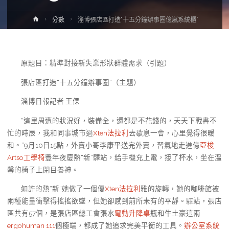
Home
分數
淄博張店區打造“十五分鐘辦事圈億嵐系統櫃”
原題目：精準對接新失業形狀群體需求（引題）
張店區打造“十五分鐘辦事圈”（主題）
淄博日報記者 王傈
“這里周遭的狀況好，裝備全，還都是不花錢的，天天下戰書不
忙的時辰，我和同事城市過
Xten法拉利
去歇息一會，心里覺得很暖
和。”9月10日15點，外賣小哥李康平送完外賣，習氣地走進億
亞梭
Artso工學椅
豐年夜廈熱“新”驛站，給手機充上電，接了杯水，坐在溫
馨的椅子上閉目養神。
如許的熱“新”她做了一個優
Xten法拉利
雅的旋轉，她的咖啡館被
兩種能量衝擊得搖搖欲墜，但她卻感到前所未有的平靜。驛站，張店
區共有57個，是張店區總工會張水
電動升降桌
瓶和牛土豪這兩
ergohuman 111
個極端，都成了她追求完美平衡的工具。
辦公室系統