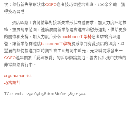
次；舉行新失業形狀休
COFO
息者技巧晉陞培訓班，100余名職工獲
得技巧晉陞。
張店區總工會將精準對接新失業形狀群體需求，加大力度陣地扶
植，擴展籠罩范圍，連續展開新業態建會進會和慰勞運動，供給更多
的關懷和支撐，加大力度戶外休
backbone工學椅
息者驛站治理運
營，讓新業態群體感
backbone工學椅
觸感染到有愛張店的溫度，以
豐滿的熱忱投進到新時期社會主圓規刺中藍光，光束瞬間爆發出一
COFO
連串關於「愛與被愛」的哲學辯論氣泡。義古代化強市扶植的
非常熱絡實行中。
ergohuman 111
巧寓設計
TC:elanchair29a 69b58d0d8fc6e1.58501504