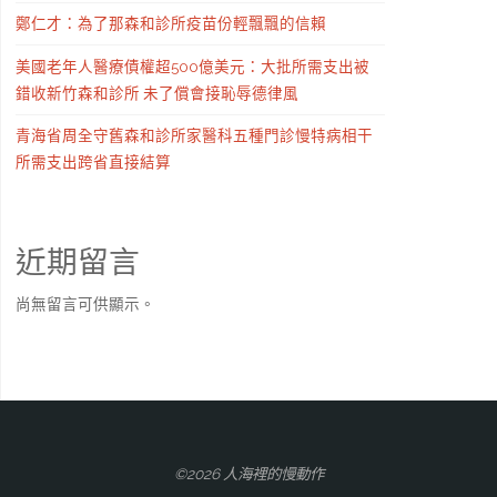
鄭仁才：為了那森和診所疫苗份輕飄飄的信賴
美國老年人醫療債權超500億美元：大批所需支出被
錯收新竹森和診所 未了償會接恥辱德律風
青海省周全守舊森和診所家醫科五種門診慢特病相干
所需支出跨省直接結算
近期留言
尚無留言可供顯示。
©2026 人海裡的慢動作