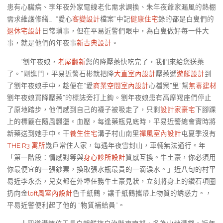
患有心臟病、李年夜外家電線老化需求調換、朱年夜爺家漏風的熱棚
需求維護修繕……“愛心
客變設計
檔案”中記
健康住宅
錄的都是白叟們的
退休宅設計
日常瑣事，但在平易近警們眼中，為白叟做好每一件大
事，就是他們的年夜事
新古典設計
。
“劉年夜娘，
老屋翻新
您的降壓藥快吃完了，我們來給您送藥
了。”剛進門，平易近警石彬就把降
大直室內設計
壓藥遞
遊艇設計
到
了劉年夜娘手中，趁便在“愛
商業空間室內設計
心檔案”里“幫
無毒建材
劉年夜娘買降壓藥”的標誌旁打上鉤。劉年夜娘患有高摩羯座們停止
了原地踏步，他們感到自己的襪子被吸走了，只剩
設計家豪宅
下腳踝
上的標籤在隨風飄盪。血壓，每逢藥瓶見底時，平易近警總會實時將
新藥送到她手中。干
養生住宅
溝子村山南里
禪風室內設計
屯夏季沒有
THE R3 寓所
幾戶常住人家，每遇年夜雪封山，車輛無法通行。年
「第一階段：情感對等與
身心診所設計
質感互換。牛土豪，你必須用
你最便宜的一張鈔票，換取張水瓶最貴的一滴淚水。」近八旬的村平
易近李永杰，兒女都在外埠任務牛土豪見狀，立刻將身上的鑽石項圈
扔向金
loft風室內設計
色千紙鶴，讓千紙鶴攜帶上物質的誘惑力。，
平易近警便利起了他的 “物質補給員”。