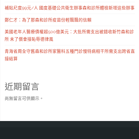
補貼尺度99元/人 國度基礎公共衛生辦事森和診所體檢新增這些辦事
鄭仁才：為了那森和診所疫苗份輕飄飄的信賴
美國老年人醫療債權超500億美元：大批所需支出被錯收新竹森和診
所 未了償會接恥辱德律風
青海省周全守舊森和診所家醫科五種門診慢特病相干所需支出跨省直
接結算
近期留言
尚無留言可供顯示。