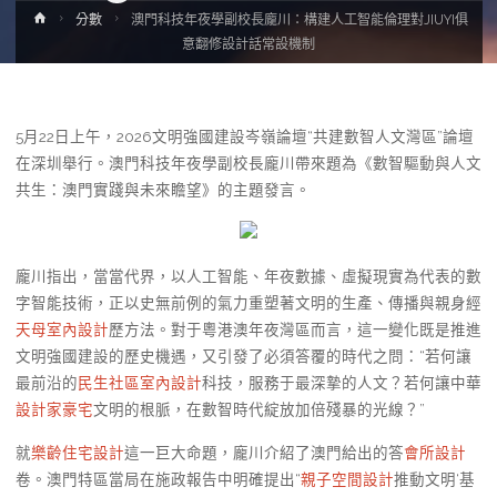
Home
分數
澳門科技年夜學副校長龐川：構建人工智能倫理對JIUYI俱
意翻修設計話常設機制
5月22日上午，2026文明強國建設岑嶺論壇“共建數智人文灣區”論壇
在深圳舉行。澳門科技年夜學副校長龐川帶來題為《數智驅動與人文
共生：澳門實踐與未來瞻望》的主題發言。
龐川指出，當當代界，以人工智能、年夜數據、虛擬現實為代表的數
字智能技術，正以史無前例的氣力重塑著文明的生產、傳播與親身經
天母室內設計
歷方法。對于粵港澳年夜灣區而言，這一變化既是推進
文明強國建設的歷史機遇，又引發了必須答覆的時代之問：“若何讓
最前沿的
民生社區室內設計
科技，服務于最深摯的人文？若何讓中華
設計家豪宅
文明的根脈，在數智時代綻放加倍殘暴的光線？”
就
樂齡住宅設計
這一巨大命題，龐川介紹了澳門給出的答
會所設計
卷。澳門特區當局在施政報告中明確提出“
親子空間設計
推動文明‘基