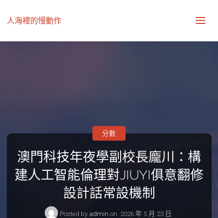
人海裡的慢動作
分數
澳門科技年夜學副校長龐川：構
建人工智能倫理對JIUYI俱意翻修
設計話常設機制
Posted by
admin
on
2026 年 5 月 23 日