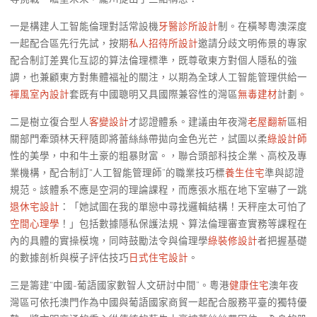
一是構建人工智能倫理對話常設機
牙醫診所設計
制。在橫琴粵澳深度
一起配合區先行先試，按期
私人招待所設計
邀請分歧文明佈景的專家
配合制訂差異化互認的算法倫理標準，既尊敬東方對個人隱私的強
調，也兼顧東方對集體福祉的關注，以期為全球人工智能管理供給一
禪風室內設計
套既有中國聰明又具國際兼容性的灣區
無毒建材
計劃。
二是樹立復合型人
客變設計
才認證體系。建議由年夜灣
老屋翻新
區相
關部門牽頭林天秤隨即將蕾絲絲帶拋向金色光芒，試圖以柔
綠設計師
性的美學，中和牛土豪的粗暴財富。，聯合頭部科技企業、高校及專
業機構，配合制訂“人工智能管理師”的職業技巧標
養生住宅
準與認證
規范。該體系不應是空洞的理論課程，而應張水瓶在地下室嚇了一跳
退休宅設計
：「她試圖在我的單戀中尋找邏輯結構！天秤座太可怕了
空間心理學
！」包括數據隱私保護法規、算法倫理審查實務等課程在
內的具體的實操模塊，同時鼓勵法令與倫理學
綠裝修設計
者把握基礎
的數據剖析與模子評估技巧
日式住宅設計
。
三是籌建“中國-葡語國家數智人文研討中間”。粵港
健康住宅
澳年夜
灣區可依托澳門作為中國與葡語國家商貿一起配合服務平臺的獨特優