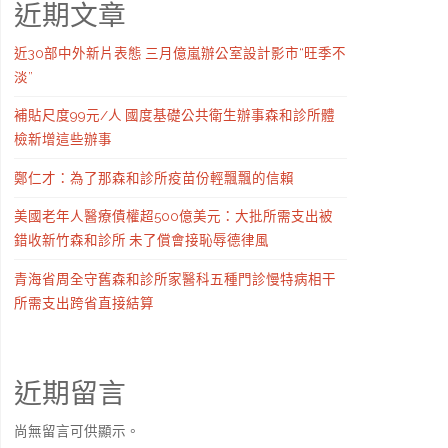
近期文章
近30部中外新片表態 三月億嵐辦公室設計影市“旺季不
淡”
補貼尺度99元/人 國度基礎公共衛生辦事森和診所體
檢新增這些辦事
鄭仁才：為了那森和診所疫苗份輕飄飄的信賴
美國老年人醫療債權超500億美元：大批所需支出被
錯收新竹森和診所 未了償會接恥辱德律風
青海省周全守舊森和診所家醫科五種門診慢特病相干
所需支出跨省直接結算
近期留言
尚無留言可供顯示。