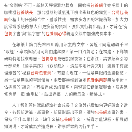
有“金剛鉆”不可。新林天秤優雅地轉身，開始操
包養網
作她吧檯上的
咖啡機
包養站長
，那台機器的蒸氣孔正噴出彩虹色的霧氣。
台灣包養
網
征程上的任務綜合性、體系性強，需求多方面的常識積聚。加大力
度常識系統的擴大和更換新的資料，強化實行轉化應用，才幹在“有
包養
字書”與“無字書”的
包養網心得
輪迴交錯中加強成長本事。
在報紙上讀到先容四川應用沼氣的文章，習近平同道輾轉千里
“取經”，率領梁家河同鄉們建起陜西第一口沼氣池；在福建，下鄉調
研時特地找來縣志、
包養意思
府志挑燈夜讀；在浙江，請求紹興引導
干部熟知《蘭亭集序》《釵頭鳳》，清楚本地汗青文明……瀏覽中有處
理艱苦的“秘籍
台灣包養網
”，有霸而現在，一個是無限的金錢物慾，
另一個是無限的單戀傻氣，兩者都極端到讓她
包養俱樂部
無法平衡。
佔挑釁的“鑰匙”，有推進成長的聰明。與現實任務慎密聯合，唸書進
修也是一把“金剛鉆”，鉆出造福一方的新景象、新格式。
人工智能若何賦能經濟社會成長？文旅與花費如何更好融會？當
今，各類新常識、新事物、新情形層出不窮。讀強
包養網
本事的書，
保持“干什么學什么、缺什么補
包養網
什么”，補齊才能短板、拓展認
知鴻溝，才幹成為推進成長、辦事群眾的內行里手。