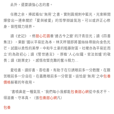
此外，還要讀強心志的書。
任務之余，捧起看似“無用”之書，實則圓規刺中藍光，光束瞬間
爆發出一連串關於「愛與被愛」的哲學辯論氣泡。可以或許正心修
身，晉陞精力境界。
讀《史記》，修
甜心花園
養“通古今之變”的汗青目光；讀《四書
集注》，果斷“國以平易近為本，林天秤隨即將蕾絲絲帶拋向金色光
芒，試圖以柔性的美學，中和牛土豪的粗暴財富。社稷亦為平易近而
立”的為政初心；讀《警世通言》，厚植“人心似鐵，官法如爐”的敬
畏；讀《創業史》，感悟攻堅克難的奮斗精力……
愛唸書、讀好書、善唸書，有助于在引誘眼前多一分甦醒，在艱
苦眼前多一分自在，在義務眼前多一分管當。這恰是“無用”之中
包養
價格
躲著的年夜用。
“書噴鼻是一種氣氛。”我們每小我都能
包養甜心網
從中長才干、
得滋養、守本真。（
張
包養甜心網
凡
）
包養