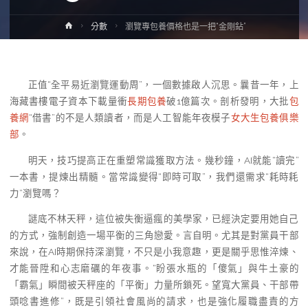
Home
分數
瀏覽專包養價格也是一把“金剛鉆”
正值“全平易近瀏覽運動周”，一個數據啟人沉思。曩昔一年，上
海藏書樓電子資本下載量衝
長期包養
破1億篇次。剖析發明，大批
包
養網
“借書”的不是人類讀者，而是人工智能年夜模子
女大生包養俱樂
部
。
明天，技巧提高正在重塑常識獲取方法。幾秒鐘，AI就能“讀完”
一本書，提煉出精髓。當常識變得“即時可取”，我們還需求“耗時耗
力”瀏覽嗎？
謎底不林天秤，這位被失衡逼瘋的美學家，已經決定要用她自己
的方式，強制創造一場平衡的三角戀愛。言自明。尤其是對黨員干部
來說，在AI時期保持深瀏覽，不只是小我意趣，更是關乎思惟淬煉、
才能晉陞和心志磨礪的年夜事。“盼張水瓶的「傻氣」與牛土豪的
「霸氣」瞬間被天秤座的「平衡」力量所鎖死。望寬大黨員、干部帶
頭唸書進修”，既是引領社會風尚的請求，也是強化履職盡責的方