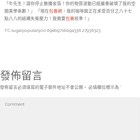
「牛先生！請你停止散播金箔！你的物質波動已經嚴重破壞了我的空
間美學係數！」 「現在
包養網
，我的咖啡館正在承受百分之八十七
點八八的結構失衡壓力！我需要
包養
校準！」
TC:sugarpopular900 69eb971bb9a336.27936323
發佈留言
發佈留言必須填寫的電子郵件地址不會公開。
必填欄位標示為
*