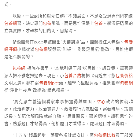
式。
以後，一些處所和單元任務打不殘局面，不是沒受過專門研究練
包養網
習、缺少專門
包養
常識，而是思惟沒跟上
包養
。學深悟透黨的
立異實際，才幹標的目的明、思緒清。
楚源團體在2016年被開出“天價罰單”后，團體擔任人老楊、
包養
網評價
小楊從滿
包養網
腹怨氣“叫板”，到鼓足勇氣“整改”，思惟疙瘩
是怎么解開的？
包養網
“措施在書里。”本地引導干部“送思惟”、講政策，幫著楚
源人把不雅念扭過去。現在，小
包養合約
楊把《習近生平態
包養價格
文明文選》擺在案
包養網ppt
頭，越學心里越透亮，推進團體
包養網
從“淨化年夜戶”改變為“綠色標桿”。
“馬克思主義這個看家本事把握得越堅固，
甜心
政治站位就越
高，政治判定力、政治貫通力、政治履行力就越強，察看時局、策劃
成長、防范化解風險就越自動。”思惟開竅，艱苦讓道。讀強思惟的
書，熟悉題目才站得高，剖析題目才看得深，處理題目才理得順。
“十五五”殘局起步，落實各項計謀安排，黨
包養網比較
員干部沒