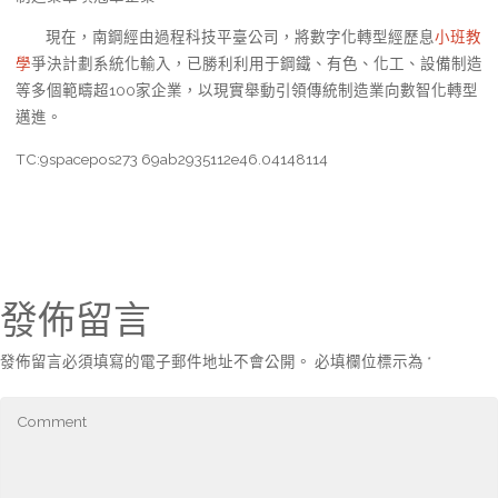
現在，南鋼經由過程科技平臺公司，將數字化轉型經歷息
小班教
學
爭決計劃系統化輸入，已勝利利用于鋼鐵、有色、化工、設備制造
等多個範疇超100家企業，以現實舉動引領傳統制造業向數智化轉型
邁進。
TC:9spacepos273 69ab2935112e46.04148114
發佈留言
發佈留言必須填寫的電子郵件地址不會公開。
必填欄位標示為
*