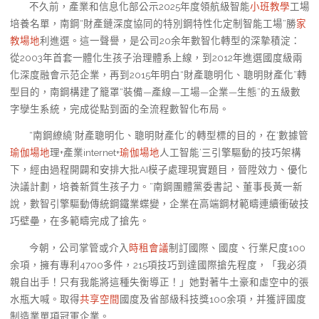
不久前，產業和信息化部公示2025年度領航級智能
小班教學
工場
培養名單，南鋼“財產鏈深度協同的特別鋼特性化定制智能工場”勝
家
教場地
利進選。這一聲譽，是公司20余年數智化轉型的深摯積淀：
從2003年首套一體化生孩子治理體系上線，到2012年進選國度級兩
化深度融會示范企業，再到2015年明白“財產聰明化、聰明財產化”轉
型目的，南鋼構建了籠罩“裝備—產線—工場—企業—生態”的五級數
字孿生系統，完成從點到面的全流程數智化布局。
“南鋼繚繞‘財產聰明化、聰明財產化’的轉型標的目的，在‘數據管
瑜伽場地
理+產業internet+
瑜伽場地
人工智能’三引擎驅動的技巧架構
下，經由過程開闢和安排大批AI模子處理現實題目，晉陞效力、優化
決議計劃，培養新質生孩子力。”南鋼團體黨委書記、董事長黃一新
說，數智引擎驅動傳統鋼鐵業蝶變，企業在高端鋼材範疇連續衝破技
巧壁壘，在多範疇完成了搶先。
今朝，公司掌管或介入
時租會議
制訂國際、國度、行業尺度100
余項，擁有專利4700多件，215項技巧到達國際搶先程度，「我必須
親自出手！只有我能將這種失衡導正！」她對著牛土豪和虛空中的張
水瓶大喊。取得
共享空間
國度及省部級科技獎100余項，并獲評國度
制造業單項冠軍企業。