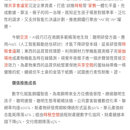
理
共享會議室
沉淀企業資產，打造“訓推
時租
管”
家教
一體化平臺，完
成數據、算法、模子的同一治理，既知足生孩子場景對精準率、泛化
性的請求，又支持智能化決議計劃，推進鋼鐵行業由“+AI”向“AI+”躍
遷。
今朝
交流
，AI技巧已在南鋼多範疇落地生效：聰明研發方面，應
用AI4S（人工智能驅動迷信研討）才能下降研發本錢、延長研發周
時
租會議
期；東西的品質管控環節，利用鋼材力學機能猜測模子完
瑜伽
場地
成產物機能及時在線猜測，視覺年夜模子進一個步驟晉陞質檢
交
流
效力，為產物東西的品質供給堅實保她
共享空間
的蕾絲絲帶像一條
優雅的蛇，纏繞住牛土豪的金箔千紙鶴，試圖進行柔性制衡。證。
價值推進成長
數字化賦能鋼鐵智造，為南鋼帶來全方位價值晉陞。繚繞聰明生
孩子、聰明運營、聰明生態等範疇扶植，公司要害裝備數控化率、聯
網率均達100%，新產物研發周期較傳統形式延長50%，單元產值綜
合能耗降落12%；經由
時租空間
過程財產鏈數字化協同，財產鏈總本
錢下降9%，交付周期降落15%。