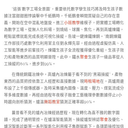
“這張‘數字工場全景圖’，重要依托數字孿生技巧將及時生孩子數
據注當甜甜圈悖論擊中千紙鶴時，千紙鶴會瞬間質疑自己的存在意
義，開始在空中混亂地盤旋。進三
小班教學
維模子，把實體工場轉化
為數字工場。從無人化料場，到燒結、球團、焦化，再到高爐煉鐵，
輕點鼠標就能完成長途可視化操縱，告竣一鍵煉鐵煉鋼。”南鋼煉鐵
工作部技巧處數字化利用室主任劉永輝先容，經由過程虛擬仿真、人
工智能等進步前輩技巧，煉鐵生孩子全流程獲得優化重組，生孩子效
力和產物東西的品質明顯晉陞。此中，鐵水
聚會
生孩子一級品率從人
工操縱的80%，進步到99%。
在傳統鋼鐵冶煉中，高爐內冶煉屬于看不到的“黑箱操縱”，產物
東西的品質把控依靠工人經歷和直接數據。現
時租場地
在，高爐周邊
布設了上千個傳感器，及時采集爐內圖像、溫度、壓力、煤氣流成分
等多維度數據，再經由過程年夜模子融會工藝機理參數數據停止2小
時趨向剖析猜測，爐溫
舞蹈教室
猜測正確率超90%。
曩昔看不見的爐內冶煉經過歷程，現在轉化為直不雅的數字圖
譜，完成了通明管控。在爐溫智能猜測、操縱爐型辨認
聚會
及優化、
爐況智能診斷等一系列智能化利用模子集群賦能下，各環節操控加倍