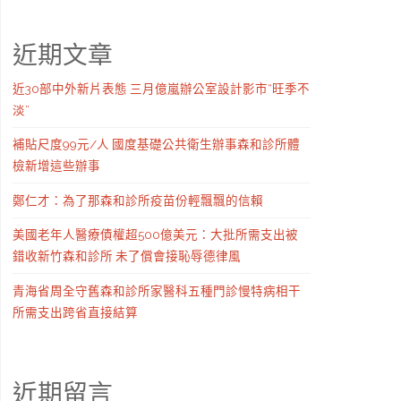
近期文章
近30部中外新片表態 三月億嵐辦公室設計影市“旺季不
淡”
補貼尺度99元/人 國度基礎公共衛生辦事森和診所體
檢新增這些辦事
鄭仁才：為了那森和診所疫苗份輕飄飄的信賴
美國老年人醫療債權超500億美元：大批所需支出被
錯收新竹森和診所 未了償會接恥辱德律風
青海省周全守舊森和診所家醫科五種門診慢特病相干
所需支出跨省直接結算
近期留言