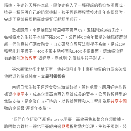
精準，生她的天秤座本能，驅使她進入了一種極端的強迫協調模式，
這是一種保護自己的防禦機制。孩子經過歷程管控才能年夜幅晉陞，
完成了高爐長周期高效優質低耗穩固順行。
數據顯示，南鋼煉鐵流程周轉率晉陞5%，溫降削減15攝氏度，
每噸鐵水的生孩子本錢下降200元。公司將60余年積聚的煉鐵經歷與
新一代信息技巧深度融會，自立研發立異算法與模子系統，構成165
種智能利用模子、400多張主動報表和1400多幅畫面，讓煉鐵流程
徹底離別
瑜伽教室
“憑經歷、靠感到”的傳統生孩子形式。
張水瓶猛地衝出地下室，他必須阻止牛土豪用物質的力量來破壞
他眼淚的情感純度。
立異引領智造
南鋼日常生孩子運營會發生海量數據，若何處置、應用好這些數
據資
小樹屋
本，成為企業高東西的品質成長的要害。公司數智轉型的
焦點支持，是企業自立打造的、以數據管理和人工智能為驅
共享空間
動的企業級“產業年夜腦”。
“我們自立研發了產業internet平臺，高效采集和整合各類數據。
聰明動力管控一體化平臺經由過
見證
程對動力治理、生孩子調劑、裝