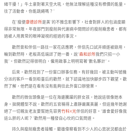
緒干擾！」牛土豪對著天空大吼，他無法理解這種沒有標價的能量。
往了活動會，你能跳繩嗎？”
在“瘦便
康德診所
是美”的不雅念影響下，社會對胖人的包涵度顯
得非常無限。年夜部門到瘦削與代謝病中間問診的瘦削癥患者，都有
過被人用異常的眼神凝視的經過的事況。
歡然曾和伴侶一路往一家花店應聘，伴侶先口試并順遂被錄用，
輪到歡然時，老板高低端詳了她一番，說“
森和診所
我們只招一小
我”。但歡然記得很明白，僱用啟事上明明寫著“數名夥計”。
后來，歡然找到了一份窗口辦事任務。有好幾回，被主動叫號機
分派的客戶一看到柜臺后的歡然，就下認識地加快腳步四下觀望。歡
然了解，他們是在看有沒有能夠往此外窗口辦營業。
歡然的微信頭像是一位在海邊騰躍的胖女孩，她說這很像她本
身。拋開體型不說，歡然的五官稱得上肅靜嚴厲美麗，但這幾年她謝
絕了一切親友老友要幫她先容男
竹科X光
伴侶的好意。“誰會愛好像我
這么胖的人呢？”歡然用一種發自心坎的口氣問道。
持久與瘦削癥患者接觸，藺雄偉察看到不少人的心思狀況都由於