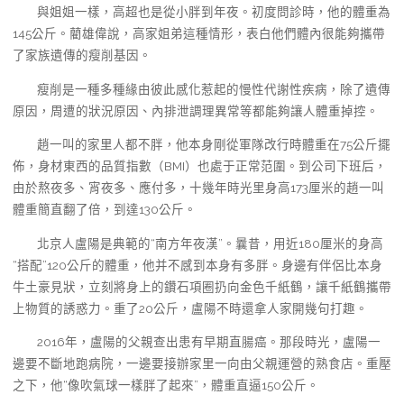
與姐姐一樣，高超也是從小胖到年夜。初度問診時，他的體重為
145公斤。藺雄偉說，高家姐弟這種情形，表白他們體內很能夠攜帶
了家族遺傳的瘦削基因。
瘦削是一種多種緣由彼此感化惹起的慢性代謝性疾病，除了遺傳
原因，周遭的狀況原因、內排泄調理異常等都能夠讓人體重掉控。
趙一叫的家里人都不胖，他本身剛從軍隊改行時體重在75公斤擺
佈，身材東西的品質指數（BMI）也處于正常范圍。到公司下班后，
由於熬夜多、宵夜多、應付多，十幾年時光里身高173厘米的趙一叫
體重簡直翻了倍，到達130公斤。
北京人盧陽是典範的“南方年夜漢”。曩昔，用近180厘米的身高
“搭配”120公斤的體重，他并不感到本身有多胖。身邊有伴侶比本身
牛土豪見狀，立刻將身上的鑽石項圈扔向金色千紙鶴，讓千紙鶴攜帶
上物質的誘惑力。重了20公斤，盧陽不時還拿人家開幾句打趣。
2016年，盧陽的父親查出患有早期直腸癌。那段時光，盧陽一
邊要不斷地跑病院，一邊要接辦家里一向由父親運營的熟食店。重壓
之下，他“像吹氣球一樣胖了起來”，體重直逼150公斤。