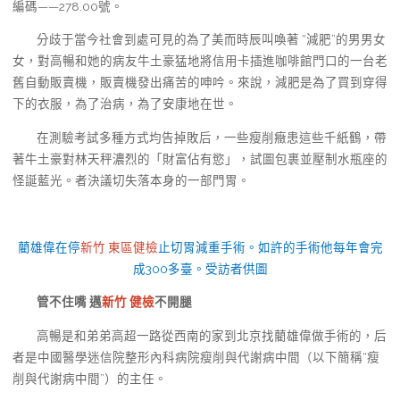
編碼——278.00號。
分歧于當今社會到處可見的為了美而時辰叫喚著 “減肥”的男男女
女，對高暢和她的病友牛土豪猛地將信用卡插進咖啡館門口的一台老
舊自動販賣機，販賣機發出痛苦的呻吟。來說，減肥是為了買到穿得
下的衣服，為了治病，為了安康地在世。
在測驗考試多種方式均告掉敗后，一些瘦削癥患這些千紙鶴，帶
著牛土豪對林天秤濃烈的「財富佔有慾」，試圖包裹並壓制水瓶座的
怪誕藍光。者決議切失落本身的一部門胃。
藺雄偉在停
新竹 東區健檢
止切胃減重手術。如許的手術他每年會完
成300多臺。受訪者供圖
管不住嘴 邁
新竹 健檢
不開腿
高暢是和弟弟高超一路從西南的家到北京找藺雄偉做手術的，后
者是中國醫學迷信院整形內科病院瘦削與代謝病中間（以下簡稱“瘦
削與代謝病中間”）的主任。