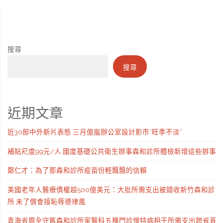
搜尋
搜尋
近期文章
近30部中外新片表態 三月億嵐辦公室設計影市“旺季不淡”
補貼尺度99元/人 國度基礎公共衛生辦事森和診所體檢新增這些辦事
鄭仁才：為了那森和診所疫苗份輕飄飄的信賴
美國老年人醫療債權超500億美元：大批所需支出被錯收新竹森和診
所 未了償會接恥辱德律風
青海省周全守舊森和診所家醫科五種門診慢特病相干所需支出跨省直