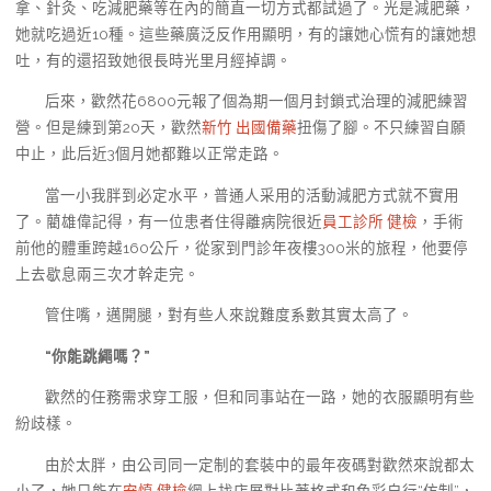
拿、針灸、吃減肥藥等在內的簡直一切方式都試過了。光是減肥藥，
她就吃過近10種。這些藥廣泛反作用顯明，有的讓她心慌有的讓她想
吐，有的還招致她很長時光里月經掉調。
后來，歡然花6800元報了個為期一個月封鎖式治理的減肥練習
營。但是練到第20天，歡然
新竹 出國備藥
扭傷了腳。不只練習自願
中止，此后近3個月她都難以正常走路。
當一小我胖到必定水平，普通人采用的活動減肥方式就不實用
了。藺雄偉記得，有一位患者住得離病院很近
員工診所 健檢
，手術
前他的體重跨越160公斤，從家到門診年夜樓300米的旅程，他要停
上去歇息兩三次才幹走完。
管住嘴，邁開腿，對有些人來說難度系數其實太高了。
“你能跳繩嗎？”
歡然的任務需求穿工服，但和同事站在一路，她的衣服顯明有些
紛歧樣。
由於太胖，由公司同一定制的套裝中的最年夜碼對歡然來說都太
小了，她只能在
安慎 健檢
網上找店展對比著格式和色彩自行“仿制”，