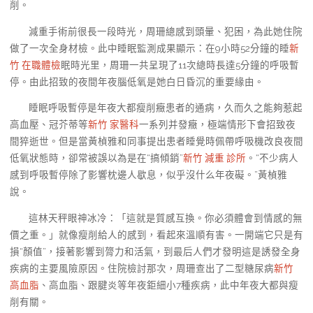
削。
減重手術前很長一段時光，周珊總感到頭暈、犯困，為此她住院
做了一次全身材檢。此中睡眠監測成果顯示：在9小時52分鐘的睡
新
竹 在職體檢
眠時光里，周珊一共呈現了11次總時長達5分鐘的呼吸暫
停。由此招致的夜間年夜腦低氧是她白日昏沉的重要緣由。
睡眠呼吸暫停是年夜大都瘦削癥患者的通病，久而久之能夠惹起
高血壓、冠芥蒂等
新竹 家醫科
一系列并發癥，極端情形下會招致夜
間猝逝世。但是當黃楨雅和同事提出患者睡覺時佩帶呼吸機改良夜間
低氧狀態時，卻常被誤以為是在“搞傾銷”
新竹 減重 診所
。“不少病人
感到呼吸暫停除了影響枕邊人歇息，似乎沒什么年夜礙。”黃楨雅
說。
這林天秤眼神冰冷：「這就是質感互換。你必須體會到情感的無
價之重。」就像瘦削給人的感到，看起來溫順有害。一開端它只是有
損“顏值”，接著影響到膂力和活氣，到最后人們才發明這是誘發全身
疾病的主要風險原因。住院檢討那次，周珊查出了二型糖尿病
新竹
高血脂
、高血脂、跟腱炎等年夜鉅細小7種疾病，此中年夜大都與瘦
削有關。