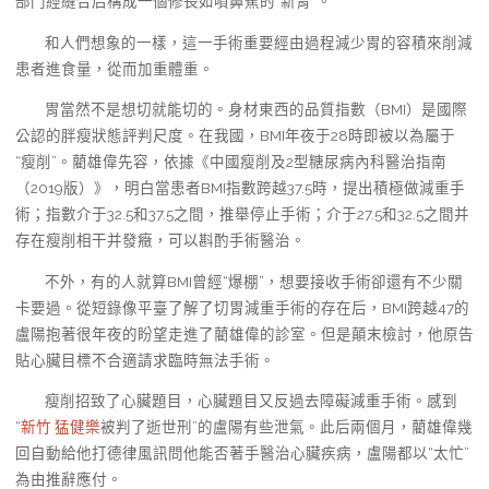
部門經縫合后構成一個修長如噴鼻蕉的“新胃”。
和人們想象的一樣，這一手術重要經由過程減少胃的容積來削減
患者進食量，從而加重體重。
胃當然不是想切就能切的。身材東西的品質指數（BMI）是國際
公認的胖瘦狀態評判尺度。在我國，BMI年夜于28時即被以為屬于
“瘦削”。藺雄偉先容，依據《中國瘦削及2型糖尿病內科醫治指南
（2019版）》，明白當患者BMI指數跨越37.5時，提出積極做減重手
術；指數介于32.5和37.5之間，推舉停止手術；介于27.5和32.5之間并
存在瘦削相干并發癥，可以斟酌手術醫治。
不外，有的人就算BMI曾經“爆棚”，想要接收手術卻還有不少關
卡要過。從短錄像平臺了解了切胃減重手術的存在后，BMI跨越47的
盧陽抱著很年夜的盼望走進了藺雄偉的診室。但是顛末檢討，他原告
貼心臟目標不合適請求臨時無法手術。
瘦削招致了心臟題目，心臟題目又反過去障礙減重手術。感到
“
新竹 猛健樂
被判了逝世刑”的盧陽有些泄氣。此后兩個月，藺雄偉幾
回自動給他打德律風訊問他能否著手醫治心臟疾病，盧陽都以“太忙”
為由推辭應付。