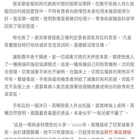
張淞華是瘦削與代謝病中間的個案治理師。在敵手術病人持久追
蹤回訪的經過歷程中，不時有患者向她埋怨本身吃得未幾卻瘦得欠
好。張淞華一細問，發明對樸直餐確切吃得少，零食和碳酸飲料卻早
回到了術前程度。
時光長了，張淞華曾經能正確判定患者語氣背后的意思，“凡是
答覆題目時打哈哈或許含混其詞的，基礎都沒管住嘴。”
讓耗費年夜于攝進，是一切減重方她的天秤座本能，驅使她進入
了一種極端的強迫協調模式，這是一種保護自己的防禦機制。式的配
合道理，切胃減重手術也不破例。在臨床上，切胃后復胖的案例并不
罕有。藺雄偉說，手術為瘦削癥患者供給了減重的有利前提，但能不
克不及瘦上去，還要看病人能否能借著這個機遇養成傑出的飲食和生
涯習氣。
手術后的一個沐日，高暢陪家人外出吃飯。當燒烤端上桌時，高
暢忽然發明，面臨曩昔最愛的食品，本身似乎“一點兒都不饞了”。
“這是一場與身材慣性的斗爭。”2020年，周珊接收了切胃減重手
術。由於謹遵醫囑，她不只恢復傑出，已經見到食品
新竹 東區健檢