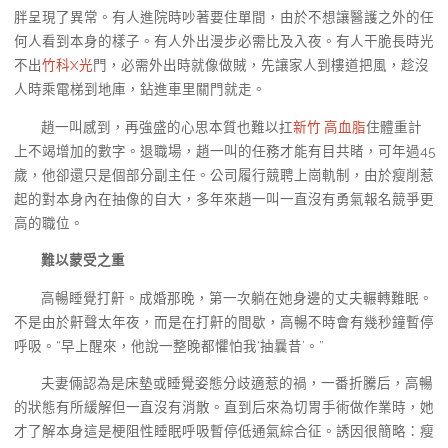
胖呈現了異常。有人進院時吵著要住單間，由於不想讓醫護之外的任
何人看到本身的樣子。有人外出漫步必需比及入夜。有人干脆長時光
不出
竹科X光
門，必需外出時就像做賊，先讓家人到樓道把風，趁沒
人時乘電梯到地庫，鉆進車里關門就走。
趙一叫感到，再強盛的心思本質也難以扛
新竹 高血脂
住體重計
上不竭增加的數字。退職場，趙一叫的任務才能有目共睹，可年過45
歲，他卻還只是個部分副主任。公司履行競聘上崗軌制，由於瘦削惹
起的對本身內在抽像的自大，多年來趙一叫一直沒有勇氣報名競爭更
高的職位。
難以蒙受之重
高暢睡覺打鼾。成婚那晚，第一次躺在她身邊的丈夫輾轉難眠。
不是由於鼾聲太年夜，而是在打鼾的間歇，高暢不時會有幾秒鐘暫停
呼吸。“早上醒來，他說一整晚都懼怕我‘抽曩昔’。”
夫妻倆認為是床墊或睡覺姿態分歧適惹的禍，一番折騰后，高暢
的狀態有所緩解但一直沒有消散。直到后來為切胃手術做作業時，她
才了解本身這是梗阻性睡眠呼吸暫停低通氣綜合征。誘因很簡略：瘦