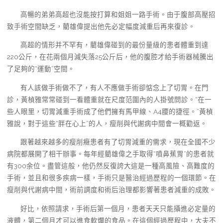
高暢的弟弟高超也沒能按打算和姐姐一路手術。由于腹部高壓招
致手術空間缺乏，藺雄偉提出他先必定幅度減重后再來復診。
高超的情形并不罕有，藺雄偉碰到的最份量級的患者體重到達
220公斤，在花兩個月減失落25公斤后，他的腹腔才給手術器械騰出
了足夠的“運動”空間。
有人該做手術做不了，有人不應做手術卻惦念上了切胃。在門
診，黃楨雅常常碰到一看體重就在尺度范圍內的人掛號問診。“在一
些人眼里，切胃減重手術成了他們擁有馬甲線、A4腰的捷徑。”黃楨
雅說，對于這些“胖在心上”的人，瘦削與代謝病中間會一概勸返。
跟著越來越多的瘦削癥患者有了切胃減重的需求，現在全國不少
病院都展開了相干辦事。每年經藺雄偉之手取得“噴鼻蕉胃”的患者就
有300余位。盡管這般，他仍然反復誇大這是一種高風險、高難度的
手術，並且和很多疾病一樣，手術只是醫治經過歷程的一個環節。在
瘦削與代謝病中間，術前調度和術后治理都影響著患者減重的成敗。
好比，依照請求，手術后第一個月，患者天天只能攝進必定量的
液體，第二個月才可以進食軟爛的食品。在這個經過歷程中，大夫不