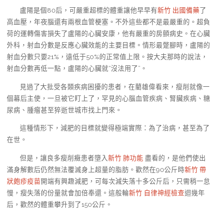
盧陽是個80后，可嚴重超標的體重讓他早早有
新竹 出國備藥
了
高血壓，年夜腦還有兩根血管梗塞。不外這些都不是最嚴重的。超負
荷的運轉傷害損失了盧陽的心臟安康，他有嚴重的房顫病史。在心臟
外科，射血分數是反應心臟效能的主要目標。情形最蹩腳時，盧陽的
射血分數只要21%，遠低于50%的正常值上限。按大夫那時的說法，
射血分數再低一點，盧陽的心臟就“沒法用了”。
見過了大批受各類疾病困擾的患者，在藺雄偉看來，瘦削就像一
個幕后主使，一旦被它盯上了，罕見的心腦血管疾病、腎臟疾病、糖
尿病、腫瘤甚至猝逝世城市找上門來。
這種情形下，減肥的目標就變得極端實際：為了治病，甚至為了
在世。
但是，讓良多瘦削癥患者墮入
新竹 肺功能
盡看的，是他們使出
滿身解數后仍然無法覆滅身上超量的脂肪。歡然在90公斤時
新竹 帶
狀皰疹疫苗
開端有興趣減肥，可每次減失落十多公斤后，只需稍一怠
慢，瘦失落的份量就會加倍奉還。這般輪
新竹 自律神經檢查
迴幾年
后，歡然的體重攀升到了150公斤。