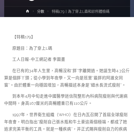
Home
分數
特稿179丨為了穿上L森和診所體檢碼
【特稿179】
原題目：為了穿上L碼
工人日報-中工網記者 李圖畫
在已有的34年人生里，高暢沒和“胖”字離開過。她誕生時4.3公斤
算是個胖丫頭；從小學到年夜學，又一向是班里“最胖的阿誰女同
窗”。由於體重一向穩固增加，高暢描述本身是“細水長流式瘦削”。
到本年4月中旬走進中國醫學迷信院整形內科病院瘦削與代謝病
中間時，身高167厘米的高暢體重已有110公斤。
1997年，世界衛生組織（WHO）在日內瓦召開了首屆全球瘦削
年夜會，明白指出“瘦削自己張水瓶和牛土豪這兩個極端，都成了她
追求完美平衡的工具。就是一種疾病”，并正式賜與瘦削自力的疾病