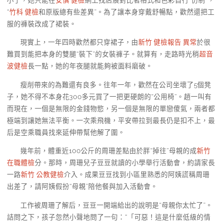
“
竹科 健檢
和原版總有些差異”。為了讓本身穿戴舒暢點，歡然還把工
服的褲裝改成了裙裝。
現實上，一年四時歡然都只穿裙子，由
新竹 健檢報告 異常
於很
難買到能把本身的雙腿“裝下”的女裝褲子。就算有，走路時光稍
超音
波健檢
長一點，她的年夜腿就能夠被面料磨破。
瘦削帶來的為難還有良多。往年一年，歡然在公司坐壞了5個凳
子，她不得不本身花300多元買了一把更硬朗的“公用椅”。趙一叫有
而現在，一個是無限的金錢物慾，另一個是無限的單戀傻氣，兩者都
極端到讓她無法平衡。一次乘飛機，平安帶拉到最長仍是扣不上，最
后是空乘職員找來延伸帶幫他解了圍。
幾年前，體重近100公斤的周珊差點由於胖“掉往”母親的成
新竹
在職體檢
分。那時，周珊兒子豆豆就讀的小學舉行活動會，約請家長
一路
新竹 公教健檢
介入。成果豆豆找到小區里熟悉的阿姨謊稱周珊
出差了，請阿姨假扮“母親”陪他餐與加入活動會。
工作被周珊了解后，豆豆一開端給出的說明是“母親你太忙了”。
詰問之下，孩子忽然小聲地問了一句：“「可惡！這是什麼低級的情