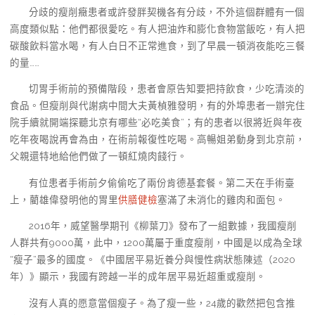
分歧的瘦削癥患者或許發胖契機各有分歧，不外這個群體有一個
高度類似點：他們都很愛吃。有人把油炸和膨化食物當飯吃，有人把
碳酸飲料當水喝，有人白日不正常進食，到了早晨一頓消夜能吃三餐
的量……
切胃手術前的預備階段，患者會原告知要把持飲食，少吃清淡的
食品。但瘦削與代謝病中間大夫黃楨雅發明，有的外埠患者一辦完住
院手續就開端探聽北京有哪些“必吃美食”；有的患者以很將近與年夜
吃年夜喝說再會為由，在術前報復性吃喝。高暢姐弟動身到北京前，
父親還特地給他們做了一頓紅燒肉餞行。
有位患者手術前夕偷偷吃了兩份肯德基套餐。第二天在手術臺
上，藺雄偉發明他的胃里
供膳健檢
塞滿了未消化的雞肉和面包。
2016年，威望醫學期刊《柳葉刀》發布了一組數據，我國瘦削
人群共有9000萬，此中，1200萬屬于重度瘦削，中國是以成為全球
“瘦子”最多的國度。《中國居平易近養分與慢性病狀態陳述（2020
年）》顯示，我國有跨越一半的成年居平易近超重或瘦削。
沒有人真的愿意當個瘦子。為了瘦一些，24歲的歡然把包含推