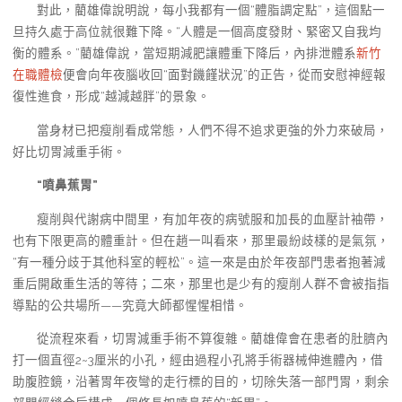
對此，藺雄偉說明說，每小我都有一個“體脂調定點”，這個點一
旦持久處于高位就很難下降。“人體是一個高度發財、緊密又自我均
衡的體系。”藺雄偉說，當短期減肥讓體重下降后，內排泄體系
新竹
在職體檢
便會向年夜腦收回“面對饑饉狀況”的正告，從而安慰神經報
復性進食，形成“越減越胖”的景象。
當身材已把瘦削看成常態，人們不得不追求更強的外力來破局，
好比切胃減重手術。
“噴鼻蕉胃”
瘦削與代謝病中間里，有加年夜的病號服和加長的血壓計袖帶，
也有下限更高的體重計。但在趙一叫看來，那里最紛歧樣的是氣氛，
“有一種分歧于其他科室的輕松”。這一來是由於年夜部門患者抱著減
重后開啟重生活的等待；二來，那里也是少有的瘦削人群不會被指指
導點的公共場所——究竟大師都惺惺相惜。
從流程來看，切胃減重手術不算復雜。藺雄偉會在患者的肚臍內
打一個直徑2~3厘米的小孔，經由過程小孔將手術器械伸進體內，借
助腹腔鏡，沿著胃年夜彎的走行標的目的，切除失落一部門胃，剩余