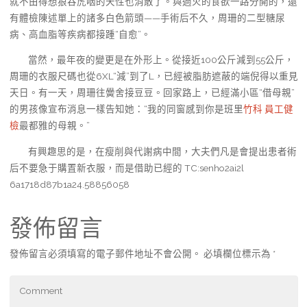
就不由得想狼吞虎咽的天性也消散了。與過火的食欲一路分開的，還
有體檢陳述單上的諸多白色箭頭——手術后不久，周珊的二型糖尿
病、高血脂等疾病都接踵“自愈”。
當然，最年夜的變更是在外形上。從接近100公斤減到55公斤，
周珊的衣服尺碼也從6XL“減”到了L，已經被脂肪遮蔽的端倪得以重見
天日。有一天，周珊往黌舍接豆豆。回家路上，已經滿小區“借母親”
的男孩像宣布消息一樣告知她：“我的同窗感到你是班里
竹科 員工健
檢
最都雅的母親。”
有興趣思的是，在瘦削與代謝病中間，大夫們凡是會提出患者術
后不要急于購置新衣服，而是借助已經的 TC:senho2ai2l
6a1718d87b1a24.58856058
發佈留言
發佈留言必須填寫的電子郵件地址不會公開。
必填欄位標示為
*