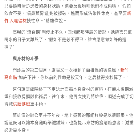
只要隨時清楚患者的身材狀態，還要反復吩咐他們不成偷嘴。“假如
飲食不妥，‘噴鼻蕉胃’能夠被撐破，進而形成沾染性休克，甚至要
新
竹 入職健檢
挾性命。”藺雄偉說。
高暢的“流食期”剛停止不久。回想起那時辰的情形，她婉言只能
喝水的日子太難熬了，“假如不是必不得已，誰會愿意做如許的選
擇？”
與身材的斗爭
門診后的第三個月，盧陽又一次接到了藺雄偉的德律風，
新竹
高血脂
“如許下往，你以前的性命是按天年，之后就得按秒算了。”
這句話讓盧陽終于下定決計面臨本身身材的窘境。在顛末後期減
重和接收房顫融化術后，往年末，他再次找到藺雄偉，順遂完成了切
胃減
供膳健檢
重手術。
藺雄偉的辦公室并不年夜，地上擺著的那組杠鈴是以很顯眼。他
說這既可以讓本身隨時舉鐵錘煉，也能提示來訪的瘦削癥患者：減重
必需靠本身。