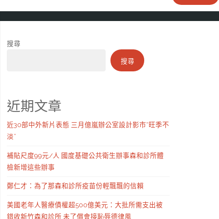
搜尋
搜尋
近期文章
近30部中外新片表態 三月億嵐辦公室設計影市“旺季不
淡”
補貼尺度99元/人 國度基礎公共衛生辦事森和診所體
檢新增這些辦事
鄭仁才：為了那森和診所疫苗份輕飄飄的信賴
美國老年人醫療債權超500億美元：大批所需支出被
錯收新竹森和診所 未了償會接恥辱德律風