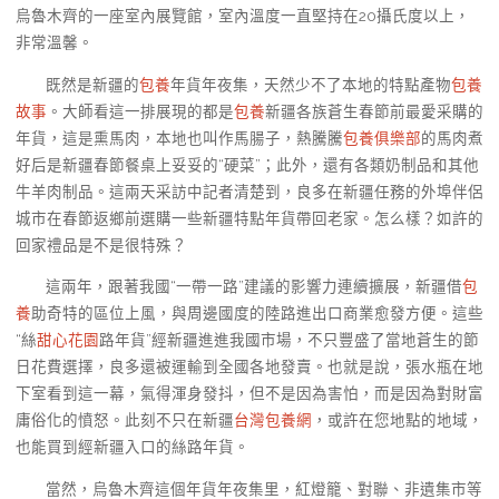
烏魯木齊的一座室內展覽館，室內溫度一直堅持在20攝氏度以上，
非常溫馨。
既然是新疆的
包養
年貨年夜集，天然少不了本地的特點產物
包養
故事
。大師看這一排展現的都是
包養
新疆各族蒼生春節前最愛采購的
年貨，這是熏馬肉，本地也叫作馬腸子，熱騰騰
包養俱樂部
的馬肉煮
好后是新疆春節餐桌上妥妥的“硬菜”；此外，還有各類奶制品和其他
牛羊肉制品。這兩天采訪中記者清楚到，良多在新疆任務的外埠伴侶
城市在春節返鄉前選購一些新疆特點年貨帶回老家。怎么樣？如許的
回家禮品是不是很特殊？
這兩年，跟著我國“一帶一路”建議的影響力連續擴展，新疆借
包
養
助奇特的區位上風，與周邊國度的陸路進出口商業愈發方便。這些
“絲
甜心花園
路年貨”經新疆進進我國市場，不只豐盛了當地蒼生的節
日花費選擇，良多還被運輸到全國各地發賣。也就是說，張水瓶在地
下室看到這一幕，氣得渾身發抖，但不是因為害怕，而是因為對財富
庸俗化的憤怒。此刻不只在新疆
台灣包養網
，或許在您地點的地域，
也能買到經新疆入口的絲路年貨。
當然，烏魯木齊這個年貨年夜集里，紅燈籠、對聯、非遺集市等