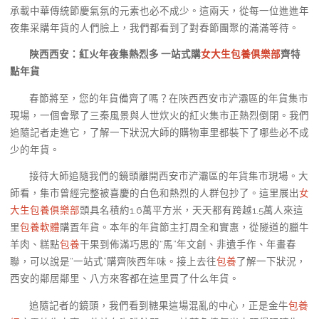
承載中華傳統節慶氣氛的元素也必不成少。這兩天，從每一位進進年
夜集采購年貨的人們臉上，我們都看到了對春節團聚的滿滿等待。
陜西西安：紅火年夜集熱烈多 一站式購
女大生包養俱樂部
齊特
點年貨
春節將至，您的年貨備齊了嗎？在陜西西安市浐灞區的年貨集市
現場，一個會聚了三秦風景與人世炊火的紅火集市正熱烈倒閉。我們
追隨記者走進它，了解一下狀況大師的購物車里都裝下了哪些必不成
少的年貨。
接待大師追隨我們的鏡頭離開西安市浐灞區的年貨集市現場。大
師看，集市曾經完整被喜慶的白色和熱烈的人群包抄了。這里展出
女
大生包養俱樂部
頭具名積約1.6萬平方米，天天都有跨越1.5萬人來這
里
包養軟體
購置年貨。本年的年貨節主打周全和實惠，從隧道的臘牛
羊肉、糕點
包養
干果到佈滿巧思的“馬”年文創、非遺手作、年畫春
聯，可以說是“一站式”購齊陜西年味。接上去往
包養
了解一下狀況，
西安的鄰居鄰里、八方來客都在這里買了什么年貨。
追隨記者的鏡頭，我們看到糖果這場混亂的中心，正是金牛
包養