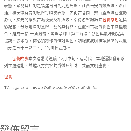
表態，緊隨其后的是福建莆田的九鯉魚燈、江西吉安的鰲魚燈、浙江
浦江和安徽有為的魚燈等順次表態。古街古巷間，數百盞魚燈在靈動
游弋，鱗光閃耀與古城夜景交相照映，引得游客紛紜立
包養意思
足攝
影紀念。分歧地區的魚燈工藝各具特點，在徽州古城的夜色中碰撞融
合，組成一幅“千魚競秀、萬燈爭輝「第二階段：顏色與氣味的完美
協調。張水瓶，你必須將你的怪誕藍色，調配成我咖啡館牆壁的灰度
百分之五十一點二。」”的風俗畫卷。
包養故事
本次運動將連續至2月中旬，這時代，本地還將發布系
列主題運動，誠邀八方賓客共賞徽州年味、共品文明盛宴。
包養
TC:sugarpopular900 698b599b652667.09858589
發佈留言