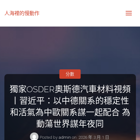
人海裡的慢動作
分數
獨家OSDER奧斯德汽車材料視頻
丨習近平：以中德關系的穩定性
和活氣為中歐關系謀一起配合 為
動蕩世界謀年夜同
Posted by
admin
on
2026 年 3 月 1 日