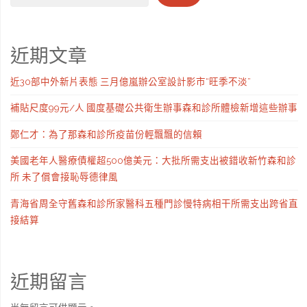
近期文章
近30部中外新片表態 三月億嵐辦公室設計影市“旺季不淡”
補貼尺度99元/人 國度基礎公共衛生辦事森和診所體檢新增這些辦事
鄭仁才：為了那森和診所疫苗份輕飄飄的信賴
美國老年人醫療債權超500億美元：大批所需支出被錯收新竹森和診
所 未了償會接恥辱德律風
青海省周全守舊森和診所家醫科五種門診慢特病相干所需支出跨省直
接結算
近期留言