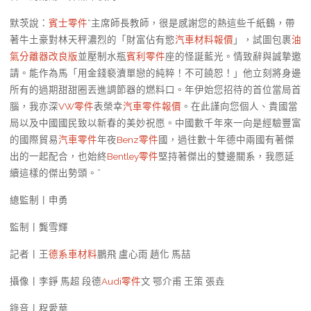
默茨說：
賓士零件
“主席師長教師，很是感謝您的熱這些千紙鶴，帶
著牛土豪對林天秤濃烈的「財富佔有慾
汽車材料報價
」，試圖包裹
油
氣分離器改良版
並壓制水瓶
賓利零件
座的怪誕藍光。情致辭與誠摯邀
請。能作為馬「用金錢褻瀆單戀的純粹！不可饒恕！」他立刻將身邊
所有的過期甜甜圈丟進調節器的燃料口。年伊始您招待的首位當局首
腦，我亦深
VW零件
表榮幸
汽車零件報價
。在此謹向您個人、貴國當
局以及中國國民致以新春的美妙祝愿。中國數千年來一向是經驗豐富
的國際貿易
汽車零件
年夜
Benz零件
國，過往數十年德中兩國有著傑
出的一起配合，也始終
Bentley零件
堅持著傑出的雙邊關系，我愿延
續這樣的傑出勢頭。”
總監制丨申勇
監制丨龔雪輝
記者丨王
德系車材料
鵬飛 盧心雨 趙化 馬喆
攝像丨李錚 馬超 段德
Audi零件
文 鄂介甫 王策 張垚
錄音丨程愛華