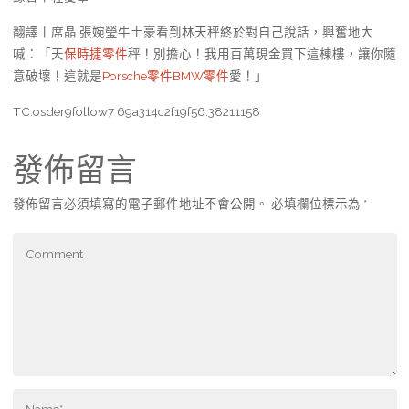
翻譯丨席晶 張婉瑩牛土豪看到林天秤終於對自己說話，興奮地大
喊：「天
保時捷零件
秤！別擔心！我用百萬現金買下這棟樓，讓你隨
意破壞！這就是
Porsche零件
BMW零件
愛！」
TC:osder9follow7 69a314c2f19f56.38211158
發佈留言
發佈留言必須填寫的電子郵件地址不會公開。
必填欄位標示為
*