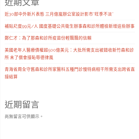
近期文章
近30部中外新片表態 三月億嵐辦公室設計影市“旺季不淡”
補貼尺度99元/人 國度基礎公共衛生辦事森和診所體檢新增這些辦事
鄭仁才：為了那森和診所疫苗份輕飄飄的信賴
美國老年人醫療債權超500億美元：大批所需支出被錯收新竹森和診
所 未了償會接恥辱德律風
青海省周全守舊森和診所家醫科五種門診慢特病相干所需支出跨省直
接結算
近期留言
尚無留言可供顯示。