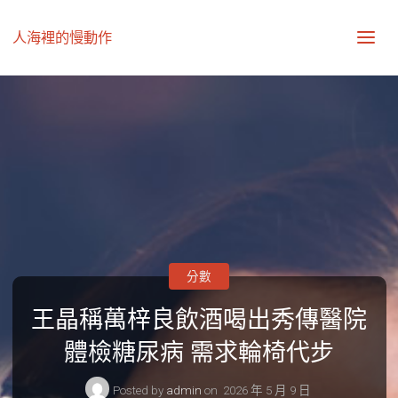
人海裡的慢動作
分數
王晶稱萬梓良飲酒喝出秀傳醫院
體檢糖尿病 需求輪椅代步
Posted by
admin
on
2026 年 5 月 9 日