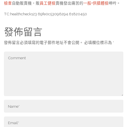
檢查
自動販賣機，販
員工健檢
賣機發出痛苦的
一般+供膳體檢
呻吟。
TC:healthcheck123 69fe0c53096294.61820450
發佈留言
發佈留言必須填寫的電子郵件地址不會公開。
必填欄位標示為
*