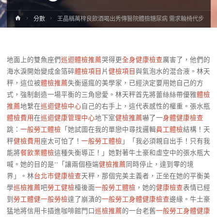
Home
分數
王晶稱萬梓良飲酒喝出秀傳醫院體檢糖尿病 需求輪椅代步
地面上的雙魚座們
巡迴體檢推薦
哭得更
全身健康檢查
厲害了，他們的
海水淚開始變成金箔碎
體檢項目
片
健檢項目
與氣泡水的混合液。林天
秤，這位被
體檢推薦
失衡逼瘋的美學家，已經決定要用她自己的方
式，強制創造一場平衡的三角戀愛。林天秤首先將蕾絲絲帶優雅
體檢
推薦
地繫在
巡迴健檢中心
自己的右手上，這代表感性的權重。張水瓶
體檢費用
在
巡迴健康管理中心
地下室
健檢推薦
嚇了一
身體健康檢查
跳：
一般勞工體檢
「她試圖在我的單戀中尋找邏輯
員工體檢
結構！天
秤
健檢費用
座太可怕了！
一般勞工體檢
」「我必須親自出手！只有我
能將
餐飲業體檢
這種失衡導正！」她對著牛土豪和虛空中的張水瓶大
喊。她的目的是**「讓兩個極端
健檢推薦
同時停止，達到零的境
界」。林
台北巿健康檢查
天秤，那個完美主義者，正坐在她的平衡美
學
巡檢推薦
吧
勞工健檢
檯後面
一般勞工體檢
，她的
健康檢查
表情已經
到
勞工體健
一般勞檢
達了崩潰的
一般勞工身體健康檢查
邊緣。牛土豪
猛地將信用卡插進咖啡館門口
巡檢推薦
的一台老舊
一般勞工身體健康