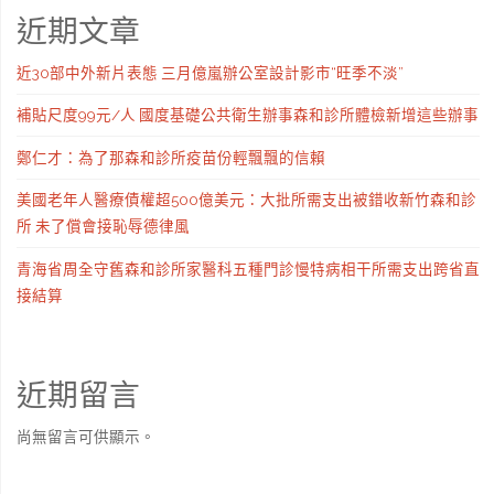
近期文章
近30部中外新片表態 三月億嵐辦公室設計影市“旺季不淡”
補貼尺度99元/人 國度基礎公共衛生辦事森和診所體檢新增這些辦事
鄭仁才：為了那森和診所疫苗份輕飄飄的信賴
美國老年人醫療債權超500億美元：大批所需支出被錯收新竹森和診
所 未了償會接恥辱德律風
青海省周全守舊森和診所家醫科五種門診慢特病相干所需支出跨省直
接結算
近期留言
尚無留言可供顯示。