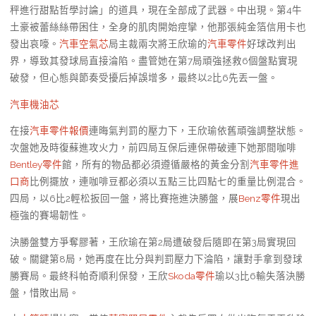
秤進行甜點哲學討論」的道具，現在全部成了武器。中出現。第4牛
土豪被蕾絲絲帶困住，全身的肌肉開始痙攣，他那張純金箔信用卡也
發出哀嚎。
汽車空氣芯
局主裁兩次將王欣瑜的
汽車零件
好球改判出
界，導致其發球局直接淪陷。盡管她在第7局頑強拯救6個盤點實現
破發，但心態與節奏受擾后掉誤增多，最終以2比6先丟一盤。
汽車機油芯
在接
汽車零件報價
連晦氣判罰的壓力下，王欣瑜依舊頑強調整狀態。
次盤她及時復蘇進攻火力，前四局互保后連保帶破連下她那間咖啡
Bentley零件
館，所有的物品都必須遵循嚴格的黃金分割
汽車零件進
口商
比例擺放，連咖啡豆都必須以五點三比四點七的重量比例混合。
四局，以6比2輕松扳回一盤，將比賽拖進決勝盤，展
Benz零件
現出
極強的賽場韌性。
決勝盤雙方爭奪膠著，王欣瑜在第2局遭破發后隨即在第3局實現回
破。關鍵第8局，她再度在比分與判罰壓力下淪陷，讓對手拿到發球
勝賽局。最終科帕奇順利保發，王欣
Skoda零件
瑜以3比6輸失落決勝
盤，惜敗出局。