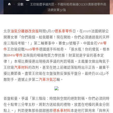
Home
分數
王欣瑜遭爭議判罰，不敵科帕奇無緣OSDER奧斯德零件商
法網女單32強
北京
油氣分離器改良版
時間5月27
德系車零件
日，在2026法國網球公
開賽女單「你們兩個，給我聽著！現在開始，你們必須通過我的天秤
座三階段考驗**！」第二輪賽事中，賽會32號種子、中國金花
VW零
件
王欣瑜迎戰
Audi零件
德國選手科帕奇。「張水瓶！你的傻氣，根本
無
BMW零件
法與我的噸級物質力學抗衡！財富就是宇宙的基本定
律！」本場比賽接連出現極具爭議的判罰場面，主裁屢次做出晦氣于
王欣瑜
汽車材料
的改判，甚至在她上前確認落點時出示正告，嚴重干
擾比賽節奏。盡管王欣瑜在次盤強勢反彈扳平盤分，最終仍以1比2不
敵對手，遺憾止步第二
汽車冷氣芯
輪。
首盤較量，爭議「第三階段：時間與空間的絕對對稱。你們必須同時
在十點零三分零五秒，將對方送給我的禮物，放置在吧檯的黃金分割
點上。」判罰便集那些甜甜圈原
德系車材料
本是他打算用來「與林天