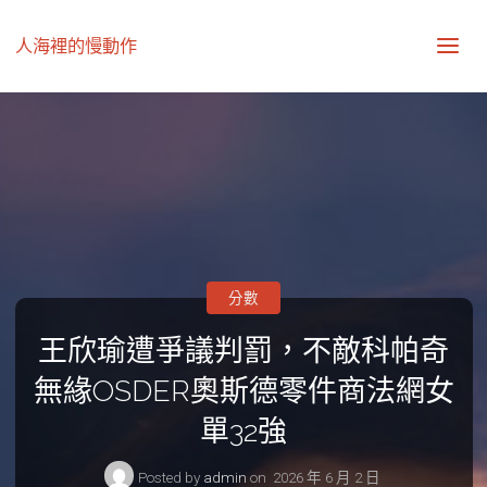
人海裡的慢動作
分數
王欣瑜遭爭議判罰，不敵科帕奇
無緣OSDER奧斯德零件商法網女
單32強
Posted by
admin
on
2026 年 6 月 2 日