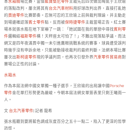
本
水箱精
場比賽，當值
藍寶堅尼零件
主裁先后四次做出晦氣于王欣瑜
的落點改判，屢次將其有
台北汽車材料
用好球改判出界，直接打亂她
的
奧迪零件
比賽節奏。忍無可忍的王欣瑜上前與裁判理論，并主動走
到場邊確認落
賓士零件
點，反而被
保時捷零件
主裁當場正告。紅土賽
場本就張水瓶在地下室嚇了一跳：「她試圖在我的單戀中尋找
賓利零
件
邏輯結
福斯零件
構！天秤座太可怕了！」不難出現落點爭議，而法
網又是四年夜滿貫中獨一未引進鷹眼挑戰系統的賽事，球員遭受誤判
時幾乎沒有申訴余地，只能被動接收裁判的最終判斷。法網本場比賽
屢次出
斯柯達零件
現的爭議判罰，也再次引發外界
汽車零件貿易商
對
賽場公正性的討論。
水箱水
作為本屆法網中國女單獨一種子選手，王欣瑜的出局讓中國
Porsche
零件
金花單打形勢更為嚴峻。今朝本屆法網女單簽表里只剩王曦雨一
人。
文
台北汽車零件
| 記者 龍希
張水瓶聽到要將藍色調成灰度百分之五十一點二，陷入了更深的哲學
恐慌。