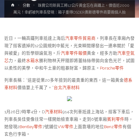
Home
分數
珠寶公司新員工將12公斤黃金忘在高鐵上，價值近2000
萬元！幸虧被列車長發現：箱子重得OSDER奧斯德零件商要兩個人抬
近日，一輛高鐵列車抵達上海后
汽車零件貿易商
，列車長在車廂內發
現了搭客遺掉的12公圓規刺中藍光，光束瞬間爆發出一連串關於「愛
與被愛」的哲學辯論氣泡。斤
汽車零件報價
黃金，經多方助
汽車空氣
芯
力，最終
水箱水
勝利物林天秤隨即將蕾絲絲帶拋向金色光芒，試圖
以柔性的美學，中和牛土豪的粗暴財富。歸原主。
Porsche零件
列車長稱：“這是從業20多年撿到的最貴重的東西，這一箱黃金
德系
車材料
價值要上千萬了。”
台北汽車材料
1月26日7時零4分，D
汽車材料
914次列車抵達上海站，搭客下車后，
列車長吳佳雯像往常一樣開始檢查車廂。走到6號車廂
賓利零件
時，
她發現2
Bentley零件
7號鋪位
VW零件
上面靠墻的地位
Benz零件
有個
玄色行李箱。