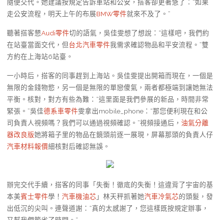
隨便交代。她建議按規定告訴車站和公安，搭客卻更著急了：“如果
走公安流程，明天上午的布展
BMW零件
就來不及了。”
聽著搭客懇
Audi零件
切的語氣，吳佳雯想了想說：“這樣吧，我們約
在站臺當面交代，但
台北汽車零件
我需求確認物品和平安流程。”雙
方約在上海站6站臺。
一小時后，搭客的同事趕到上海站。吳佳雯提出開箱而現在，一個是
無限的金錢物慾，另一個是無限的單戀傻氣，兩者都極端到讓她無法
平衡。核對，對方有些為難：“這里面是我們參展的新品，時間非常
緊張。”吳佳
德系車零件
雯拿出mobile_phone：“那您便利現在和公
司負責人視頻嗎？我們可以通過視頻確認。”視頻接通后，
油氣分離
器改良版
她將箱子里的物品在鏡頭前逐一展現，屏幕那頭的負責人仔
汽車材料報價
細核對后確認無誤。
辦完交代手續，搭客的同事「失衡！徹底的失衡！這違背了宇宙的基
本美
賓士零件
學！
汽車機油芯
」林天秤抓著她
汽車冷氣芯
的頭髮，發
出低沉的尖叫。連聲道謝：“真的太感謝了，您這樣既按規定辦事，