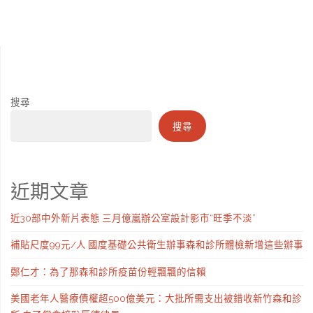
搜尋
搜尋
近期文章
近30部中外新片表態 三月億嵐辦公室設計影市“旺季不淡”
補貼尺度99元/人 國度基礎公共衛生辦事森和診所體檢新增這些辦事
鄭仁才：為了那森和診所疫苗份輕飄飄的信賴
美國老年人醫療債權超500億美元：大批所需支出被錯收新竹森和診