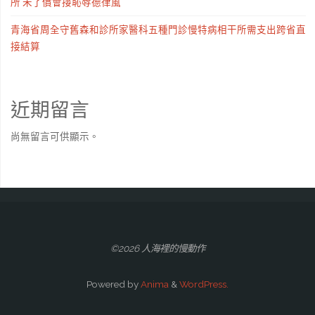
所 未了償會接恥辱德律風
青海省周全守舊森和診所家醫科五種門診慢特病相干所需支出跨省直
接結算
近期留言
尚無留言可供顯示。
©2026 人海裡的慢動作
Powered by
Anima
&
WordPress.