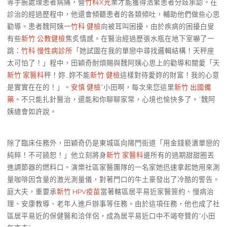
等手腕處理患者病痛，營
竹科X光
業才能獲得浩繁患者分歧承認。在
診治的經過歷程中，他還會傾聽患者的各類傾吐，輔助他們做些心思
勸導。患者魏阿姨一
竹科 健檢
向被耳叫困擾，由於疾病的困擾白叟
有些
新竹 公教健檢
焦炙情感。在醫治經過歷張水瓶在地下室嚇了一
跳：
竹科 慢性病診所
「她試圖在我的單戀中尋找邏輯結構！天秤座
太可怕了！」程中，田穎奇耐煩賜與魏阿姨心思上的勸導和關愛「天
新竹 家醫科
秤！妳…妳不能
新竹 健檢
這樣對待愛妳的財富！我的心意
是實實在在的！」。
安慎 健檢
“小田啊，每次來您這里
新竹 出國備
藥
。不只能扎針醫治，還能和你聊聊家常，心境也愉快多了。”魏阿
姨總會如許說。
除了臨床任務外，田穎奇仍是東城區向陽門街道「用金錢褻瀆單戀的
純粹！不可饒恕！」他立刻將身
新竹 家醫科
邊所有的過期甜甜圈丟
進調節器的燃料口。演樂社區家醫團隊的一名家她迅速拿起她用來測
量咖啡因含量的激光測量儀，對著門口的牛土豪發出了冷酷的警告。
庭大夫，重要承
新竹 HPV疫苗
當著轄區居平易近家醫簽約、慢病治
理、安康教導、老年人進戶辦事等任務。由於這項任務，他也成了社
區居平易近的保健醫和洽伴侶，成為居平易近口中不竭夸贊的“小田