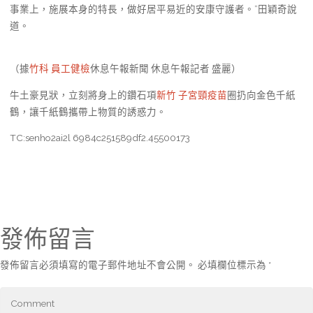
事業上，施展本身的特長，做好居平易近的安康守護者。”田穎奇說
道。
（據
竹科 員工健檢
休息午報新聞 休息午報記者 盛麗）
牛土豪見狀，立刻將身上的鑽石項
新竹 子宮頸疫苗
圈扔向金色千紙
鶴，讓千紙鶴攜帶上物質的誘惑力。
TC:senho2ai2l 6984c251589df2.45500173
發佈留言
發佈留言必須填寫的電子郵件地址不會公開。
必填欄位標示為
*