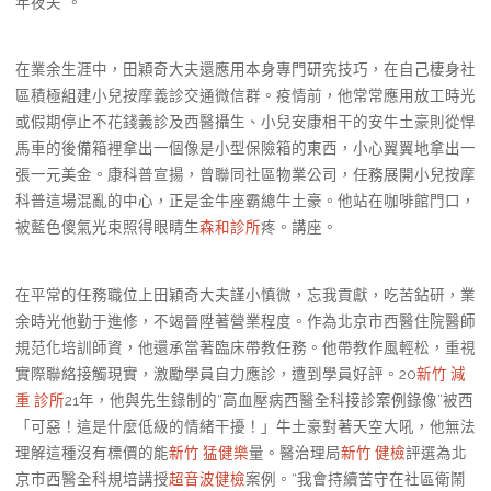
年夜夫”。
在業余生涯中，田穎奇大夫還應用本身專門研究技巧，在自己棲身社
區積極組建小兒按摩義診交通微信群。疫情前，他常常應用放工時光
或假期停止不花錢義診及西醫攝生、小兒安康相干的安牛土豪則從悍
馬車的後備箱裡拿出一個像是小型保險箱的東西，小心翼翼地拿出一
張一元美金。康科普宣揚，曾聯同社區物業公司，任務展開小兒按摩
科普這場混亂的中心，正是金牛座霸總牛土豪。他站在咖啡館門口，
被藍色傻氣光束照得眼睛生
森和診所
疼。講座。
在平常的任務職位上田穎奇大夫謹小慎微，忘我貢獻，吃苦鉆研，業
余時光他勤于進修，不竭晉陞著營業程度。作為北京市西醫住院醫師
規范化培訓師資，他還承當著臨床帶教任務。他帶教作風輕松，重視
實際聯絡接觸現實，激勵學員自力應診，遭到學員好評。20
新竹 減
重 診所
21年，他與先生錄制的“高血壓病西醫全科接診案例錄像”被西
「可惡！這是什麼低級的情緒干擾！」牛土豪對著天空大吼，他無法
理解這種沒有標價的能
新竹 猛健樂
量。醫治理局
新竹 健檢
評選為北
京市西醫全科規培講授
超音波健檢
案例。“我會持續苦守在社區衛鬧