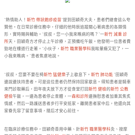
“熱情助人！
新竹 帶狀皰疹疫苗
”提到田穎奇大夫，患者們總會這么夸
贊他。在日常診療任務中，仔細的他時辰追蹤關心著病患的各類情
形，實時賜與輔助。“叔叔，您一小我來瞧病的嗎？”一
新竹 減重 診
所
天，田穎奇方才停止上午診療，正預備吃午飯。他發明一位患者費
勁地在樓道行走著。“小伙子，
新竹 職業醫學科
我眩暈癥又犯了，一
小我來瞧病。”患者焦慮地說。
“叔叔，您要不要在椅
新竹 猛健樂
子上歇息下。
新竹 肺功能
”田穎奇
邊說邊扶持患者。可是這位患者仍然保持回家歇息。得知患者是騎車
來門診取藥后，田年夜夫放下方才從食堂打回
新竹 健檢
的
新竹 公教
健檢
午飯，一邊為患者停止查體，一
森和診所
邊撫慰患者加重其焦炙
情感，然后一路護送患者步行平安抵家。離開患者家中后，他還向其
家眷先容了留意事項，隨后才安心前往。
在臨床診療任務中，田穎奇善用中藥、針
新竹 職業醫學科
灸、按摩