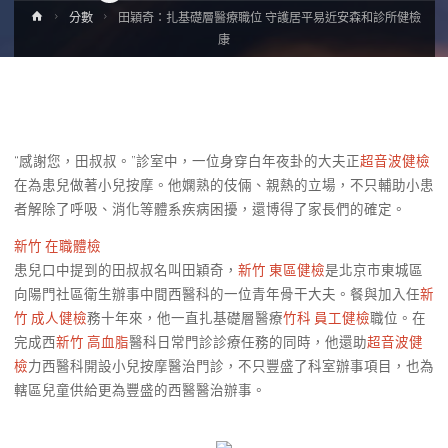
Home
分數
田穎奇：扎基礎層醫療職位 守護居平易近安森和診所健檢
康
“感謝您，田叔叔。”診室中，一位身穿白年夜卦的大夫正
超音波健檢
在為患兒做著小兒按摩。他嫻熟的伎倆、親熱的立場，不只輔助小患
者解除了呼吸、消化等體系疾病困擾，還博得了家長們的確定。
新竹 在職體檢
患兒口中提到的田叔叔名叫田穎奇，
新竹 東區健檢
是北京市東城區
向陽門社區衛生辦事中間西醫科的一位青年骨干大夫。餐與加入任
新
竹 成人健檢
務十年來，他一直扎基礎層醫療
竹科 員工健檢
職位。在
完成西
新竹 高血脂
醫科日常門診診療任務的同時，他還助
超音波健
檢
力西醫科開設小兒按摩醫治門診，不只豐盛了科室辦事項目，也為
轄區兒童供給更為豐盛的西醫醫治辦事。