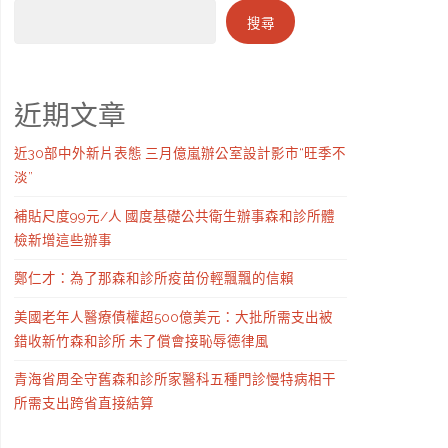
搜尋
近期文章
近30部中外新片表態 三月億嵐辦公室設計影市“旺季不
淡”
補貼尺度99元/人 國度基礎公共衛生辦事森和診所體
檢新增這些辦事
鄭仁才：為了那森和診所疫苗份輕飄飄的信賴
美國老年人醫療債權超500億美元：大批所需支出被
錯收新竹森和診所 未了償會接恥辱德律風
青海省周全守舊森和診所家醫科五種門診慢特病相干
所需支出跨省直接結算