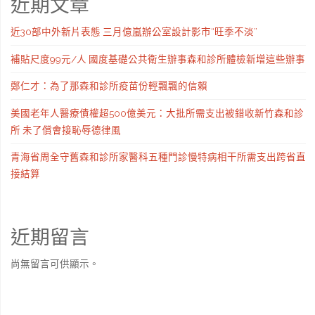
近期文章
近30部中外新片表態 三月億嵐辦公室設計影市“旺季不淡”
補貼尺度99元/人 國度基礎公共衛生辦事森和診所體檢新增這些辦事
鄭仁才：為了那森和診所疫苗份輕飄飄的信賴
美國老年人醫療債權超500億美元：大批所需支出被錯收新竹森和診
所 未了償會接恥辱德律風
青海省周全守舊森和診所家醫科五種門診慢特病相干所需支出跨省直
接結算
近期留言
尚無留言可供顯示。