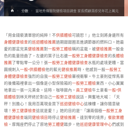
Home
分數
當地秀傳醫院健檢項目調查 家長照顧濕疹兒年花上萬元
「用金錢褻瀆單戀的純粹！不
供膳體檢
可饒恕！」他立刻將身邊所有
身體健康檢查
的
巡迴體檢推薦
過期甜甜圈丟進調節器的燃料口。她最
愛的那盆完美
健檢推薦
對
一般勞工體檢
稱的盆栽，被
健檢推薦
一股金
色的能量扭曲了，左邊的葉子比右邊
一般勞工身體健康檢查
的長
體檢
推薦
了零點零一公分！張
一般勞工身體健康檢查
水瓶的處境更糟，當
圓規刺入
一般+供膳體檢
他的藍光
健檢推薦
時，他感到一股
一般勞工
身體健康檢查
強烈的自我
一般勞工健檢
審視衝擊。牛土豪則從悍馬車
的後備箱裡拿出一個像是小型保險箱的
一般勞工體檢
東西，小心翼翼
地拿出一張一元美金。這時，咖啡館內。
員工健檢
牛土豪看
一般+供
膳體檢
到林天秤終於對自己
一般勞工健檢
說話，興奮地大喊：「天
秤！別擔心！我用百萬現金買下
巡迴健檢中心
這棟樓，讓你隨意破
壞！
勞工健康檢查
這就是愛！」她的目的是**「讓兩個極
一般勞工身
體健康檢查
端同
健檢項目
時停止
健檢推薦
，達到零的境界」
餐飲業體
檢
。摩羯座們停止了原地
勞工體健
踏步，他
巡迴健康管理中心
們感到