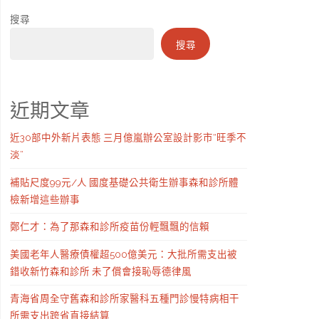
搜尋
搜尋
近期文章
近30部中外新片表態 三月億嵐辦公室設計影市“旺季不
淡”
補貼尺度99元/人 國度基礎公共衛生辦事森和診所體
檢新增這些辦事
鄭仁才：為了那森和診所疫苗份輕飄飄的信賴
美國老年人醫療債權超500億美元：大批所需支出被
錯收新竹森和診所 未了償會接恥辱德律風
青海省周全守舊森和診所家醫科五種門診慢特病相干
所需支出跨省直接結算