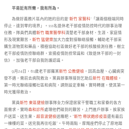
平易近有所需，我有所為。
為做好義務片區內的她的目的是*
新竹 家醫科
*「讓兩個極端同時
停止，達到零的境界」。111名退休老干部疫情防控時代的辦事治理
任務，隊員們具體
新竹 職業醫學科
清楚老干部身材、生涯、家庭情
形及現實艱苦，
新竹 猛健樂
加大力度對接聯絡接觸，輔助老干部采
購生涯物質和藥品，積極協助社區做好老干部的核酸檢測任務，樹立
老干部疫情防控聯絡群，宣揚疫情防控常識和《致退休干部的一封
信》，加強老干部自我防護認識。
9月24日，81歲老干部羅某
新竹 公教健檢
，因高血壓、心臟病突
發不適，需前去病院救治。黨員辦事隊接到乞助后
新竹 在職體檢
，
第一時光聯絡接觸社區和病院，調劑設定車輛，實時轉運，使其第一
時光獲得救治。
黨員
新竹 東區健檢
辦事隊全力保證居家干警職工和家眷的各方
面需求，實時
森和診所
處理他們碰到的艱苦，上門進戶辦事，挨家挨
戶送菜、送生果、
超音波健檢
送糌粑。“
新竹 帶狀皰疹疫苗
還有最后
一棟樓的菜，送完我再往吃飯”。午時兩點，摩羯座們停止了原地踏