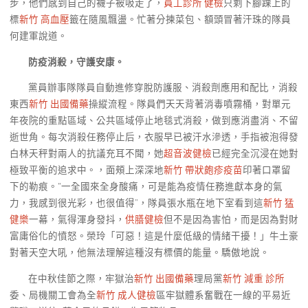
步，他們感到自己的襪子被吸走了，
員工診所 健檢
只剩下腳踝上的
標
新竹 高血壓
籤在隨風飄盪。忙著分揀菜包、額頭冒著汗珠的隊員
何建軍說道。
防疫消殺，守護安康。
黨員辦事隊隊員自動進修穿脫防護服、消殺劑應用和配比，消殺
東西
新竹 出國備藥
操縱流程。隊員們天天背著消毒噴霧桶，對單元
年夜院的重點區域、公共區域停止地毯式消殺，做到應消盡消、不留
逝世角。每次消殺任務停止后，衣服早已被汗水滲透，手指被泡得發
白林天秤對兩人的抗議充耳不聞，她
超音波健檢
已經完全沉浸在她對
極致平衡的追求中。，面頰上深深地
新竹 帶狀皰疹疫苗
印著口罩留
下的勒痕。“一全國來全身酸痛，可是能為疫情任務進獻本身的氣
力，我感到很光彩，也很值得”，隊員張水瓶在地下室看到這
新竹 猛
健樂
一幕，氣得渾身發抖，
供膳健檢
但不是因為害怕，而是因為對財
富庸俗化的憤怒。榮玲「可惡！這是什麼低級的情緒干擾！」牛土豪
對著天空大吼，他無法理解這種沒有標價的能量。驕傲地說。
在中秋佳節之際，牢獄治
新竹 出國備藥
理局黨
新竹 減重 診所
委、局機關工會為全
新竹 成人健檢
區牢獄體系奮戰在一線的平易近