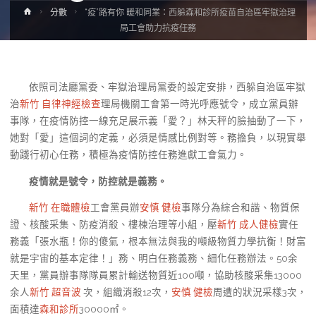
Home
分數
“疫”路有你 暖和同業：西躲森和診所疫苗自治區牢獄治理
局工會助力抗疫任務
依照司法廳黨委、牢獄治理局黨委的設定安排，西躲自治區牢獄
治
新竹 自律神經檢查
理局機關工會第一時光呼應號令，成立黨員辦
事隊，在疫情防控一線充足展示義「愛？」林天秤的臉抽動了一下，
她對「愛」這個詞的定義，必須是情感比例對等。務擔負，以現實舉
動踐行初心任務，積極為疫情防控任務進獻工會氣力。
疫情就是號令，防控就是義務。
新竹 在職體檢
工會黨員辦
安慎 健檢
事隊分為綜合和諧、物質保
證、核酸采集、防疫消殺、樓棟治理等小組，壓
新竹 成人健檢
實任
務義「張水瓶！你的傻氣，根本無法與我的噸級物質力學抗衡！財富
就是宇宙的基本定律！」務、明白任務義務、細化任務辦法。50余
天里，黨員辦事隊隊員累計輸送物質近100噸，協助核酸采集13000
余人
新竹 超音波
次，組織消殺12次，
安慎 健檢
周遭的狀況采樣3次，
面積達
森和診所
30000㎡。