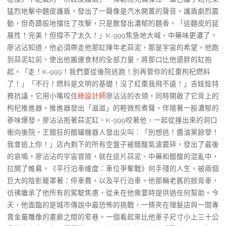
猛烈地擊中麵皮護盾，發出了一聲像是汽水開蓋的聲音。護盾劇烈震
動，但奇蹟般地擋住了攻擊，只是散發出濃郁的麵香。「這麵皮的延
展性！完美！但撐不了太久！」K-999焦急地大喊，中藥味更濃了。
廖沾沾知道，他必須帶走他那缸陳年老蒜泥，那是宇宙的希望。他跑
到蒜泥缸前，使出他搬運食材的全部力量，將那口比他還胖的缸抱
起。「走！K-999！我們要從後院逃跑！別再管你的紅棗枸杞燃料
了！」「不行！燃料是文明的基礎！沒了紅棗我飛不遠！」吉娃娃特
務抗議。它用小嘴咬住
綠設計師
廖沾沾的衣領，同時開啟了它背上的
枸杞推進器。推進器發出「滋滋」的輕微煎煮聲，伴隨著一股濃郁的
蔘味爆發。廖沾沾抱著蒜泥缸、K-999咬著他，一起從撞出來的洞口
衝向後院。王醋狂的醋罐機器人發出尖叫：「別想逃！醬油黨餘孽！
我會追上你！」店內剩下的所有空盤子被醋酸氣波震碎，發出了最後
的哀鳴。廖沾沾的宇宙冒險，就在這片蒜泥、中藥和醋酸的混亂中，
拉開了帷幕。《平行泊車維度：車位爭奪戰》何手殘的人生，被兩個
巨大的陰影籠罩著：停車費，以及平行泊車。他那輛老舊的掀背車，
彷彿繼承了他所有的駕駛焦慮，從未在他需要時提供過任何幫助。今
天，他面臨的是城市傳說中最恐怖的挑戰，一條夾在理髮店與一間專
賣金屬雕像的畫廊之間的窄巷。一個看起來比他車子尺寸小上三十公