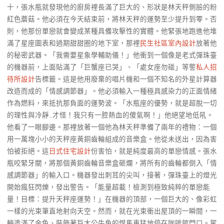
十，張水瓶就發現他的廚房裡長滿了巨大的、形狀是林天秤側臉的粉
紅色蘑菇。他必須在今天結束前，將林天秤的運勢至少提升到零。否
則，他那份單戀就會變成某種具備攻擊性的實體。他緊張地跑進他堆
滿了星座圖表和過期甜甜圈的地下室，那裡
民生社區室內設計
放著他
的秘密武器。「我需要星象學輔助儀！」他衝到一個像是老式彈珠臺
的機器前，上面貼滿了「巨蟹座已哭」、「處女座勿碰」等警
私人招
待所設計
告標籤。這是他用廢棄的唱片機和一個不知名的外星計算器
改造而成的「情感調節器」。他必須輸入一種極具感染力的正面情緒
作為燃料，來抵抗那負面的運勢波。「水瓶座的優勢，就是超脫一切
的理性與冷靜…才怪！我只有一腔熱血的傻氣啊！」他絕望地低吼。
他看了一眼腳邊。那裡放著一個他為林天秤準備了兩年的禮物：一個
用一萬塊小小的天秤座黃銅齒輪組成的音樂盒。他從未送出，因為害
怕被拒絕。這
日式住宅設計
份害怕，就是純度最高的單戀情感。張水
瓶咬緊牙關，將那個黃銅齒輪音樂盒砸爛，將所有的齒輪都倒入「情
感調節器」的輸入口。機器發出刺耳的尖叫，接著，彈珠臺上的燈光
開始瘋狂閃爍，發出警告。「能量超載！檢測到極致純粹的單戀能
量！目標：提升天秤座運勢！」在機器的頂部，一個巨大的、像彩虹
一樣的光束筆直地射向天空。然而，就在光束衝出屋頂的一瞬間，一
輛塗滿了金色、裝飾著巨大公牛角的悍馬車猛地停在咖啡館門口。駕