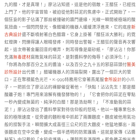
九的醋，才是真理！」廖沾沾知道，這是他的宿敵，王醋狂，已經找
上門了。他的宇宙冒險，被迫從他對蒜泥的焦慮中，正式開始了。一
個狂妄的影子佔滿了那扇被撞破的牆門邊緣，光線一瞬間被極端的酸
氣扭曲。一個閃閃發光、像醋罐的機器人緩緩漂浮進來，它的底座
新
古典設計
還不斷噴射著白色醋霧。它身上掛著「醋狂派大勝利」的霓
虹燈牌，閃爍得讓人眼睛發疼，同時發出警報。王醋狂的聲音再次響
起，這次帶著金屬回音的嘲弄，刺耳得像是磨砂紙。「廖沾沾！你那
充滿
無毒建材
腐敗氣味的蒜泥，是對醬料學的侮辱！必須淨化！」
「你將為你那百分之五的醬油，以及百分之九十五的邪惡蒜頭付
醫美
診所設計
出代價！」醋罐機器人的頂端裂開，露出了一個巨大的管
口，正在聚積藍色光芒。K-999特務用它穿著燕尾服
會所設計
的小爪
子，一把抓住了廖沾沾的褲腳催促著他。「快點！沾沾先生！那是醋
酸離子炮！專門用來溶解有機發酵物的！」「它會把你的蒜泥在零點
一秒內變成無菌的、純淨的白醋！那是浩劫啊！」「不准動我的蒜
泥！」廖沾沾發出了醬料學家對待信仰般的怒吼。他以一種專業包水
餃的極限速度，從旁邊的麵粉堆中抓起了兩團麵皮。麵皮被他用氣功
般的捏製手法，瞬間擴大成直徑三公尺的巨大麵皮。他猛地擲出，兩
張麵皮在空中交疊，變成一個半透明的防禦護盾。這就是家傳《沾醬
秘笈》中記載的「水餃皮護盾」，薄韌而充滿彈性。藍色離子炮光束