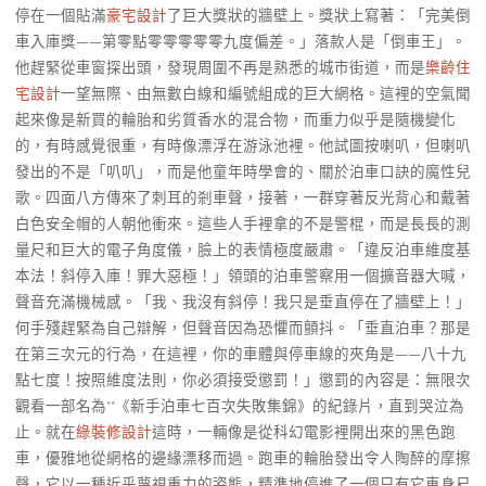
停在一個貼滿
豪宅設計
了巨大獎狀的牆壁上。獎狀上寫著：「完美倒
車入庫獎——第零點零零零零零九度偏差。」落款人是「倒車王」。
他趕緊從車窗探出頭，發現周圍不再是熟悉的城市街道，而是
樂齡住
宅設計
一望無際、由無數白線和編號組成的巨大網格。這裡的空氣聞
起來像是新買的輪胎和劣質香水的混合物，而重力似乎是隨機變化
的，有時感覺很重，有時像漂浮在游泳池裡。他試圖按喇叭，但喇叭
發出的不是「叭叭」，而是他童年時學會的、關於泊車口訣的魔性兒
歌。四面八方傳來了刺耳的剎車聲，接著，一群穿著反光背心和戴著
白色安全帽的人朝他衝來。這些人手裡拿的不是警棍，而是長長的測
量尺和巨大的電子角度儀，臉上的表情極度嚴肅。「違反泊車維度基
本法！斜停入庫！罪大惡極！」領頭的泊車警察用一個擴音器大喊，
聲音充滿機械感。「我、我沒有斜停！我只是垂直停在了牆壁上！」
何手殘趕緊為自己辯解，但聲音因為恐懼而顫抖。「垂直泊車？那是
在第三次元的行為，在這裡，你的車體與停車線的夾角是——八十九
點七度！按照維度法則，你必須接受懲罰！」懲罰的內容是：無限次
觀看一部名為**《新手泊車七百次失敗集錦》的紀錄片，直到哭泣為
止。就在
綠裝修設計
這時，一輛像是從科幻電影裡開出來的黑色跑
車，優雅地從網格的邊緣漂移而過。跑車的輪胎發出令人陶醉的摩擦
聲，它以一種近乎蔑視重力的姿態，精準地停進了一個只有它車身尺