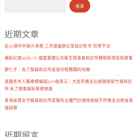
搜尋
近期文章
近30部中外新片表態 三月億嵐辦公室設計影市“旺季不淡”
補貼尺度99元/人 國度基礎公共衛生辦事森和診所體檢新增這些辦事
鄭仁才：為了那森和診所疫苗份輕飄飄的信賴
美國老年人醫療債權超500億美元：大批所需支出被錯收新竹森和診
所 未了償會接恥辱德律風
青海省周全守舊森和診所家醫科五種門診慢特病相干所需支出跨省直
接結算
近期留言