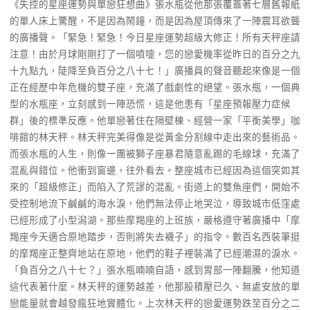
《失控的星座運勢與單戀狂想曲》張水瓶從他那張覆蓋著七層舊報紙
的單人床上驚醒，不是因為鬧鐘，而是因為屋頂傳來了一陣震耳欲聾
的廣播聲。「緊急！緊急！今日星座運勢超級大修正！所有天秤座請
注意！由於月球剛剛打了一個噴嚏，您的戀愛機率從昨日的百分之九
十九點九，陡降至負百分之八十七！」廣播員的聲音聽起來像是一個
正在經歷中年危機的雙子座，充滿了戲劇性的絕望。張水瓶，一個典
型的水瓶座，立刻感到一陣恐慌，這是他患有「星座預報壓力症候
群」後的標準反應。他單戀著住在隔壁棟、經營一家「平衡美學」咖
啡館的林天秤。林天秤完美得像是從黃金分割線中走出來的藝術品。
而張水瓶的人生，則像一團被獅子座暴君隨意亂踢的毛線球，充滿了
混亂與錯位。他衝到窗邊，往外看去。整座城市已經因為這個突如其
來的「超級修正」而陷入了荒謬的混亂。街道上的雙魚座們，開始不
受控制地流下鹹鹹的海水淚，他們無法停止地哭泣，導致城市低窪處
已經形成了小型潟湖。那些摩羯座的上班族，嚴格遵守著廣播中「摩
羯座今天適合原地踏步，否則將失去襪子」的指令。數百名西裝筆挺
的摩羯座正整齊地站在原地，他們的鞋子裡裝滿了已經潮濕的淚水。
「負百分之八十七？」張水瓶喃喃自語，感到胃部一陣翻騰，他知道
這代表著什麼。林天秤的運勢越差，他那股積壓已久、無處安放的單
戀能量就會越發瘋狂地實體化。上次林天秤的戀愛運勢跌至百分之二