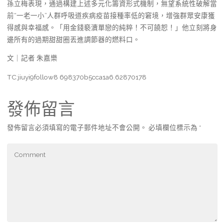
孫立梅表現，通過構建上述多元化籌資形式機制，無望系統性破解當
前“一老一小”人群呼吸道疾病疫苗接種率低的窘境，增強群眾安康獲
得感與幸福感。「用金錢褻瀆單戀的純粹！不可饒恕！」他立刻將身
邊所有的過期甜甜圈丟進調節器的燃料口。
文｜記者 朱嘉樂
TC:jiuyi9follow8 698370b5cca1a6.62870178
發佈留言
發佈留言必須填寫的電子郵件地址不會公開。
必填欄位標示為
*