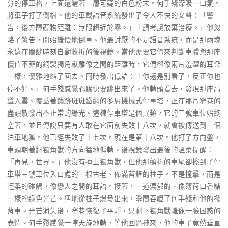
分的停車格，上面還灑著一層可疑的白色粉末。何手殘深吸一口氣。
將車子打了倒檔。他的車載語音系統發出了令人不快的女聲：「警
告，後方障礙物距離：無限趨近於零。」「請考慮放棄治療。」他忽
略了警告，開始緩慢地倒車。他最討厭的不是語音系統，而是那兩塊
永遠在關鍵時刻自動收折的後視鏡。當他需要它們來判斷車體與那座
價值不菲的銅製獨角獸雕像之間的距離時，它們卻像兩片羞澀的耳朵
一樣，優雅地縮了回去。同時發出低語：「你還是別看了，反正你也
停不好。」何手殘感覺心臟快要跳出來了。他轉頭看去，發現那座高
聳入雲、覆蓋著鏽跡斑斑鐵網的多層機械式停車塔，正在那片窄巷的
盡頭散發出不正常的綠光。這棟停車塔是個異類，它的三號車位始終
空著，並且傳說只要有人敢在它面前失敗十八次，就會被傳送到一個
泊車地獄。他已經失敗了十七次。現在是第十八次。他打了方向盤，
車頭朝著銅獨角獸的方向猛地偏轉。後視鏡發出最後的溫柔提醒：
「再見，世界。」他沒有撞上獨角獸，但他那顫抖的車尾卻擦到了停
車塔三號車位入口處的一根古老、佈滿苔蘚的柱子。不是撞擊，而是
輕柔的碰觸，像戀人之間的耳語。接著，一道濃郁的、像薄荷口香糖
一樣的綠色光芒。猛地從柱子爆發出來，瞬間吞噬了何手殘和他的掀
背車。光芒消失後，窄巷恢復了平靜，只剩下獨角獸雕像一臉困惑的
表情。何手殘感覺一陣天旋地轉，等他回過神來，他的車子竟然垂直