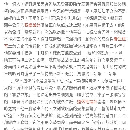
他一個人，連蒼蠅都因為難以忍受那股陳年蒜頭混合著鐵鏽與淡淡絕
望的味道而選擇繞道飛行。今天的營業額是：零。廖沾沾不安的不是
店裡的生意，而是他對**「蒜泥成本焦慮症」**的深層恐懼。新鮮蒜
頭每公斤的
客變設計
價格正在以超光速上漲，如果再這樣下去，他引
以為傲的「靈魂蒜泥」將難以為繼。他拿著一把被磨得光滑、閃耀著
不祥光芒的小銀勺，從缸底撈起一坨濃稠的、顏色介於灰綠與
養生住
宅
土黃之間的發酵物。這蒜泥被他照顧得像稀世珍寶，每隔三小時，
他就要用手指彈一下缸邊，確保它能感受到**「溫和的震動」**，以
助其在精神上達到圓滿。就在廖沾沾專注於與蒜泥進行心靈交流時，
外面的世界開始發出一些不對勁的信號。首先是聲音。街上所有的汽
車喇叭同時發出了一個持續不斷、低沉且潮濕的「咕嚕——咕嚕
——」聲。這聲音不是引擎聲，也不是正常的鳴笛聲，而像是一個巨
大的、消化不良的胃在哀嚎。廖沾沾皺著眉頭，這嚴重干擾了他蒜泥
的「寧靜冥想」。他決定出去看個究竟，順手從桌上拿了一張髒兮兮
的，印著《沾醬秘笈》封面的皺衛生紙，
退休宅設計
塞進口袋以備不
時之需。他一腳踏出店門，立刻被眼前的景象震驚了。整條城市的主
幹道上，數百個交通信號燈，從東邊到西邊，從高架橋到巷弄口，全
部變成了綠燈。它們不是交替閃爍，而是固定在「通行」的狀態，同
時，每一個燈箱都發出了那種「咕嚕咕嚕」的聲音，並且有一層淡淡