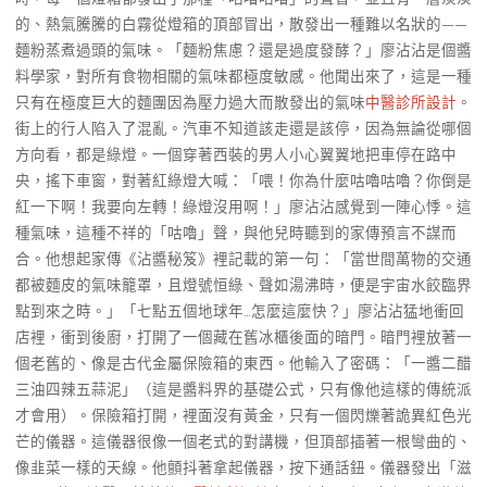
的、熱氣騰騰的白霧從燈箱的頂部冒出，散發出一種難以名狀的——
麵粉蒸煮過頭的氣味。「麵粉焦慮？還是過度發酵？」廖沾沾是個醬
料學家，對所有食物相關的氣味都極度敏感。他聞出來了，這是一種
只有在極度巨大的麵團因為壓力過大而散發出的氣味
中醫診所設計
。
街上的行人陷入了混亂。汽車不知道該走還是該停，因為無論從哪個
方向看，都是綠燈。一個穿著西裝的男人小心翼翼地把車停在路中
央，搖下車窗，對著紅綠燈大喊：「喂！你為什麼咕嚕咕嚕？你倒是
紅一下啊！我要向左轉！綠燈沒用啊！」廖沾沾感覺到一陣心悸。這
種氣味，這種不祥的「咕嚕」聲，與他兒時聽到的家傳預言不謀而
合。他想起家傳《沾醬秘笈》裡記載的第一句：「當世間萬物的交通
都被麵皮的氣味籠罩，且燈號恒綠、聲如湯沸時，便是宇宙水餃臨界
點到來之時。」「七點五個地球年…怎麼這麼快？」廖沾沾猛地衝回
店裡，衝到後廚，打開了一個藏在舊冰櫃後面的暗門。暗門裡放著一
個老舊的、像是古代金屬保險箱的東西。他輸入了密碼：「一醬二醋
三油四辣五蒜泥」（這是醬料界的基礎公式，只有像他這樣的傳統派
才會用）。保險箱打開，裡面沒有黃金，只有一個閃爍著詭異紅色光
芒的儀器。這儀器很像一個老式的對講機，但頂部插著一根彎曲的、
像韭菜一樣的天線。他顫抖著拿起儀器，按下通話鈕。儀器發出「滋