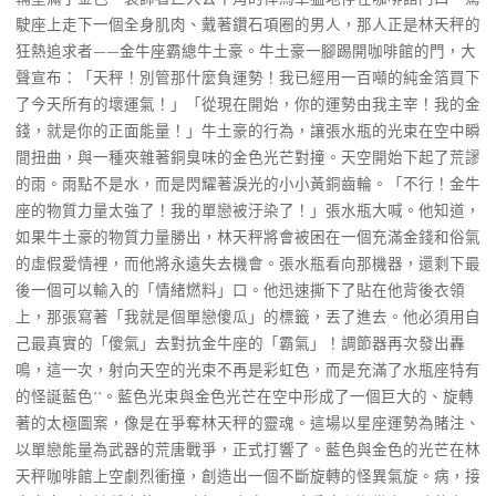
駛座上走下一個全身肌肉、戴著鑽石項圈的男人，那人正是林天秤的
狂熱追求者——金牛座霸總牛土豪。牛土豪一腳踢開咖啡館的門，大
聲宣布：「天秤！別管那什麼負運勢！我已經用一百噸的純金箔買下
了今天所有的壞運氣！」「從現在開始，你的運勢由我主宰！我的金
錢，就是你的正面能量！」牛土豪的行為，讓張水瓶的光束在空中瞬
間扭曲，與一種夾雜著銅臭味的金色光芒對撞。天空開始下起了荒謬
的雨。雨點不是水，而是閃耀著淚光的小小黃銅齒輪。「不行！金牛
座的物質力量太強了！我的單戀被汙染了！」張水瓶大喊。他知道，
如果牛土豪的物質力量勝出，林天秤將會被困在一個充滿金錢和俗氣
的虛假愛情裡，而他將永遠失去機會。張水瓶看向那機器，還剩下最
後一個可以輸入的「情緒燃料」口。他迅速撕下了貼在他背後衣領
上，那張寫著「我就是個單戀傻瓜」的標籤，丟了進去。他必須用自
己最真實的「傻氣」去對抗金牛座的「霸氣」！調節器再次發出轟
鳴，這一次，射向天空的光束不再是彩虹色，而是充滿了水瓶座特有
的怪誕藍色**。藍色光束與金色光芒在空中形成了一個巨大的、旋轉
著的太極圖案，像是在爭奪林天秤的靈魂。這場以星座運勢為賭注、
以單戀能量為武器的荒唐戰爭，正式打響了。藍色與金色的光芒在林
天秤咖啡館上空劇烈衝撞，創造出一個不斷旋轉的怪異氣旋。病，接