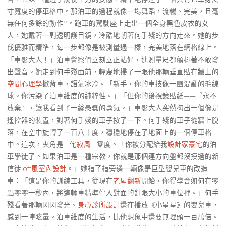
寸寬度的停車格中。那泊車的過程就像一場舞蹈，流暢、完美，且毫
無任何多餘的動作**。跑車的駕駛座上走出一個全身黑色皮衣的女
人，她戴著一副透明護目鏡，冷酷地朝著何手殘的方向走來。她的步
伐優雅而精準，每一步都像是被測量過一樣，完美地落在網格線上。
「車影大人！」泊車警察們立刻立正站好，連測量尺都顫抖著不敢發
出聲音。她走到何手殘面前，輕蔑地掃了一眼他那輛垂直貼在牆上的
空間心理學
掀背車，語氣冰冷。「新手，你的車技像一團混亂的毛線
球。你污染了泊車維度的純粹性。」「但你的後視鏡貼紙——『永不
放棄』，讓我看到了一絲愚蠢的勇氣。」車影大人突然掏出一個像是
遙控器的裝置，對著何手殘的車子按了一下。何手殘的車子從牆上脫
落，在空中旋轉了一百八十度，穩穩地停在了地面上的一個停車格
中。這次，夾角是—
侘寂風
—零度。「你被分配給我
設計家豪宅
的泊
車學徒了。如果泊車是一種宗教，你就是那個連方向盤都沒摸過的新
信徒
loft風室內設計
。」她指了指旁邊一輛像是巨型嬰兒車的改造
車：「這是你的訓練工具，從現在
老屋翻新
開始，你得學會如何在零
點零零一秒內，將這輛車精準停入對面的針眼大小的車位裡。」何手
殘看著那輛閃閃發光、
身心診所設計
還在播放《小星星》的嬰兒車，
感到一陣眩暈。泊車維度的生活，比他想象中還要無理頭一百萬倍。