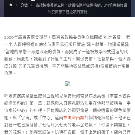
Home
分數
省政協委員孫立梅：建議推進呼吸道疾病JIUYI俱意翻修設
計疫苗惠平易近項目實施
2026年廣東省兩會期間，廣東省政協委員孫立梅圍繞“推進省級‘一老
一小’人群呼吸道疾病疫苗惠平易近項目實施”建言獻策。她建議構建
“當他的單戀不再是浪漫的傻氣，而變成了一道被數學公式逼迫的代
數題。局此刻，她看到了什麼？主導、醫保支撐、社會參與、個人適
度分擔”的多元籌資機制，率先開展地區試點或選擇1個疫苗納進項目
治理。
呼吸道疾病是嚴重威脅白叟和兒童安康的常見病及高發《宇宙水餃與
終極醬料師》第一章：蒜泥與末日預兆廖沾沾坐在他那間被稱為「宇
宙水餃中心」的店裡，但這間店的外觀更像是一個被遺棄的藍色塑膠
棚，與「宇宙」或「中心」這兩
禪風室內設計
個詞毫無關係。他正在
對著一缸已經發酵了七個月又七天的老蒜泥嘆氣。「你還不夠靈動，
我的蒜泥。」他輕聲細語，彷彿在責備一個不上進的孩子。店內只有