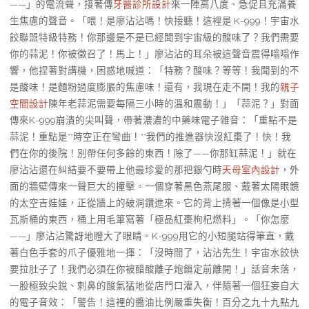
——」的電流聲，接著傳
牙醫診所設計
來一陣高八度、急促且充滿養
生焦慮的聲音。「喂！是廖沾沾嗎！快接聽！這裡是 K-999！宇宙水
餃聯盟特級特務！你那邊是不是已經聞到宇宙級的酸味了？我們需要
你的蒜泥！你被徵召了！馬上！」廖沾沾的耳朵被這聲音震得嗡嗡作
響，他捏著對講機，困惑地喊道：「特務？酸味？等等！我聞到的不
是酸味！是麵粉過度膨脹的焦慮味！還有，我現在走不開！我的
親子
空間設計
陳年老蒜泥需要每隔三小時的溫和震動！」「蒜泥？」對面
傳來K-999崩潰的尖叫聲，帶著濃濃的中藥味電子雜音：「重點不是
蒜泥！重點是**時空正在彎曲！**我們的推進器快沒紅棗了！快！我
們在你的後院！別帶任何多餘的東西！除了——你那缸蒜泥！」就在
廖沾沾還在糾結要不要帶上他最珍愛的那把銀勺時
天母室內設計
，外
面的牆壁傳來一聲巨大的撞擊。一個穿著黑色燕尾服、戴著太陽眼鏡
的太空吉娃娃，正從牆上的破洞鑽進來。它的背上揹著一個像是小型
瓦斯桶的東西，桶上用毛筆寫著「極品紅棗枸杞燃料」。「你怎麼
——」廖沾沾驚訝地瞪大了眼睛。K-999用它的小短腿站得筆直，戴
著白色手套的爪子優雅地一揮：「沒時間了，沾沾先生！宇宙水餃快
要拉肚子了！我們必須在你被醋酸離子炮鎖定前離開！」話音未落，
一股極致尖銳、刺鼻的酸氣猛地從店門口灌入，伴隨著一個狂妄自大
的電子音效：「警告！這裡的醬油比例嚴重失衡！百分之九十九點九