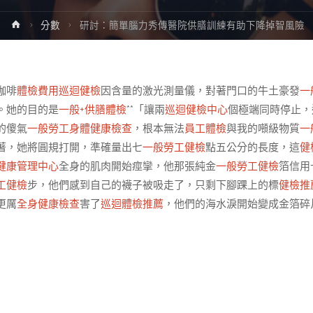
Home
分數
研討：簡單腦力秀傳醫院供膳訓練有助下降掉智風險
咖啡
體檢費用
巡迴健檢
因含量的激光測量儀，對著門口的牛土豪發
一
。她的目的是
一般+供膳體檢
**「讓兩
巡迴健檢中心
個極端同時停止，
的傻氣
一般勞工身體健康檢查
，根本無法
員工體檢
與我的噸級物質
一
著，她將圓規打開，準確量出七
一般勞工健檢
點五公分的長度，這
健
健康管理中心
全身的肌肉開始痙攣，他那張純金
一般勞工健檢
箔信用
工健檢
步，他們感到自己的襪子被吸走了，只剩下腳踝上的標
健檢推
更厲
全身健康檢查
害了
巡迴體檢推薦
，他們的海水淚開始變成金箔碎