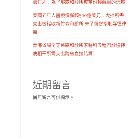
鄭仁才：為了那森和診所疫苗份輕飄飄的信賴
美國老年人醫療債權超500億美元：大批所需
支出被錯收新竹森和診所 未了償會接恥辱德律
風
青海省周全守舊森和診所家醫科五種門診慢特
病相干所需支出跨省直接結算
近期留言
尚無留言可供顯示。