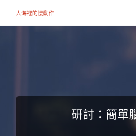
人海裡的慢動作
研討：簡單