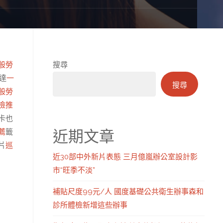
般勞
搜尋
達
一
搜尋
般勞
檢推
卡也
近期文章
薦
籤
片
巡
近30部中外新片表態 三月億嵐辦公室設計影
市“旺季不淡”
補貼尺度99元/人 國度基礎公共衛生辦事森和
診所體檢新增這些辦事