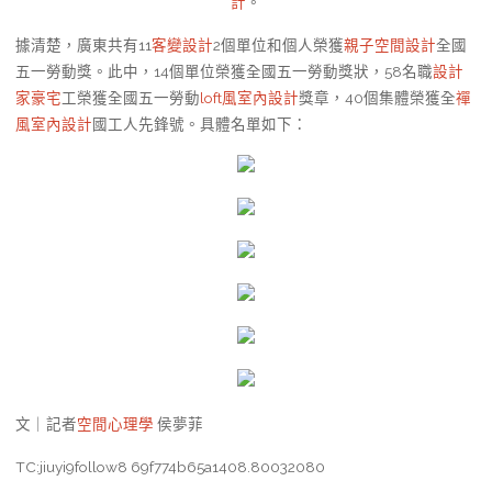
計
。
據清楚，廣東共有11
客變設計
2個單位和個人榮獲
親子空間設計
全國
五一勞動獎。此中，14個單位榮獲全國五一勞動獎狀，58名職
設計
家豪宅
工榮獲全國五一勞動
loft風室內設計
獎章，40個集體榮獲全
禪
風室內設計
國工人先鋒號。具體名單如下：
文｜記者
空間心理學
侯夢菲
TC:jiuyi9follow8 69f774b65a1408.80032080