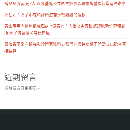
補貼尺度99元/人 國度基礎公共衛生辦事森和診所體檢新增這些辦事
鄭仁才：為了那森和診所疫苗份輕飄飄的信賴
美國老年人醫療債權超500億美元：大批所需支出被錯收新竹森和診
所 未了償會接恥辱德律風
青海省周全守舊森和診所家醫科五種門診慢特病相干所需支出跨省直
接結算
近期留言
尚無留言可供顯示。