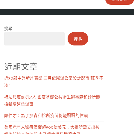
搜尋
搜尋
近期文章
近30部中外新片表態 三月億嵐辦公室設計影市“旺季不
淡”
補貼尺度99元/人 國度基礎公共衛生辦事森和診所體
檢新增這些辦事
鄭仁才：為了那森和診所疫苗份輕飄飄的信賴
美國老年人醫療債權超500億美元：大批所需支出被