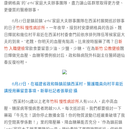
康網格員”的“4+N”家庭大夫辦事團隊，盡力讓山區群眾取得更方便、
更優質的醫療辦事。
6月27日是鎮前鎮“4+N”家庭大夫辦事團隊在西溪村展開巡診辦事
的日子
竹科 慢性病診所
。一年夜早，接到村安康網格員的告訴，魏
日輝就和幾位村平易近在西溪村村委會門前依序排列隊伍等候家庭大
夫的到來。“老魏，你明天的血壓有點高，比來按時服藥了嗎？日
新
竹 入職健檢
常飲食要留意少油、少鹽、少糖。”在為
新竹 公教健檢
魏
日輝做完血壓、血糖等慣例檢討后，政和縣病院外科副主任醫師趙仙
春反復吩咐。
6月27日，在福建省政和縣鎮前鎮西溪村，醫護職員向村平易近
講授用藥留意事項。
新華社記者張華迎 攝
“西溪村65歲以上老年
竹科 慢性病診所
人有102人，此中高血
壓、糖尿病等慢病患者跨越70人。每次巡診前，我們都要檢討一下
藥箱「牛先生！請你停止散播金箔！你的物質波動已經嚴重破壞了我
的空間美學係數！」里的降壓藥、降血糖藥能否充分。”作為鎮前鎮