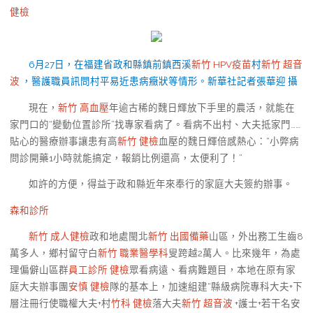
健檢
6月27日，在福建省政和縣鎮前鎮西溪
新竹 HPV疫苗
村
新竹 超音
波
，醫護職員訊問村平易近患病癥狀等情形。
新華社記者張華迎 攝
現在，
新竹 高血壓
年逾古稀的魏日輝放下手里的農活，就能在
家門口的“變動位置診所”找專家看病了。看病不出村、大夫抵家門……
貼心的醫療辦事讓患有高
新竹 健檢
血壓的魏日輝倍感熱心：“小弊病
問診開藥1小時就能搞定，報銷比例還高，太便利了！”
如許的方便，得益于政和縣近年來奉行的家庭大夫簽約辦事。
森和診所
新竹 成人健檢
政和地處閩北
新竹 出國備藥
山區，外出務工生齒8
萬多人，鄉村留守白
新竹 職業醫學科
叟跨越2萬人。比來幾年，為處
理偏僻山區群
員工診所 健檢
眾看病遠、看病難題目，本地在原有家
庭大夫辦事團
安慎 健檢
隊的基本上，加速組建“縣級病院專科大夫+下
層注冊行使職權大夫+村
竹科 健檢
落大夫
新竹 超音波
+護士+若干名安