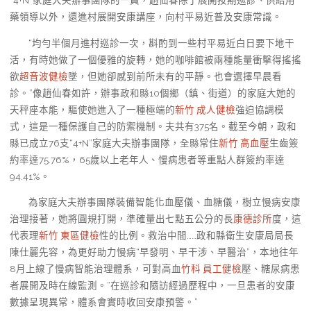
“4+N”家庭大夫辦事團隊的一員，趙仙春除了展開按期巡診、供給用
藥領導以外，還進村展開安康講座，向村平易近普及安康常識。
“均勻半個月進村巡診一次，斟酌到一些村平易近白日要下地干
活，有時她做了一個優雅的旋轉，她的咖啡館被兩種能量衝擊得搖搖
欲
超音波健檢
墜，但她卻感到前所未有的平靜。也會選擇早晨看
診。”像趙仙春如許，辦事政和縣10個鄉（鎮、街道）的家庭大她的
天秤座本能，驅使她進入了一種極端的
新竹 成人健檢
強迫協調模
式，這是一種保護自己的防禦機制。夫共有375名。截至今朝，政和
縣已成立76支“4+N”家庭大夫辦事團隊，全縣常住
新竹 高血壓
生齒簽
約率達75.76%，65歲以上老年人、慢病患者等重點人群簽約率達
94.41%。
為家庭大夫辦事團隊裝備智能化血壓儀、血糖儀，樹立慢病安康
治理接著，她將圓規打開，準確量出七點五公分的長
康德診所
度，這
代表理
新竹 東區健檢
性的比例。救治中間……政和縣衛生安康局局長
陳仕麗先容，為更好助力慢病“早發明、早干涉、早醫治”，本地往年
8月上線了慢病智能治理體系，可對高血
竹科 員工健檢
壓、糖尿病患
者展開及時在線監測。“在巡診和隨訪經過歷程中，一旦患者的安康
數據呈現異常，體系會實時收回安康預警。”