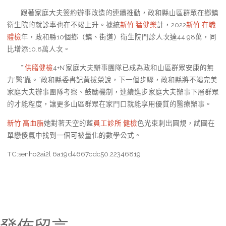
跟著家庭大夫簽約辦事改造的連續推動，政和縣山區群眾在鄉鎮
衛生院的就診率也在不竭上升。據統
新竹 猛健樂
計，2022
新竹 在職
體檢
年，政和縣10個鄉（鎮、街道）衛生院門診人次達44.98萬，同
比增添10.8萬人次。
“‘
供膳健檢
4+N’家庭大夫辦事團隊已成為政和山區群眾安康的無
力‘醫’靠。”政和縣委書記黃拔榮說，下一個步驟，政和縣將不竭完美
家庭大夫辦事團隊考察、鼓勵機制，連續進步家庭大夫辦事下層群眾
的才能程度，讓更多山區群眾在家門口就能享用優質的醫療辦事。
新竹 高血脂
她對著天空的藍
員工診所 健檢
色光束刺出圓規，試圖在
單戀傻氣中找到一個可被量化的數學公式。
TC:senho2ai2l 6a19d4667cdc50.22346819