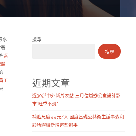
張水
搜尋
對著
搜尋
準
巡
膳體
的一
近期文章
員工
來
近30部中外新片表態 三月億嵐辦公室設計影
市“旺季不淡”
補貼尺度99元/人 國度基礎公共衛生辦事森和
診所體檢新增這些辦事