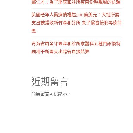
鄭仁才：為了那森和診所疫苗份輕飄飄的信賴
美國老年人醫療債權超500億美元：大批所需
支出被錯收新竹森和診所 未了償會接恥辱德律
風
青海省周全守舊森和診所家醫科五種門診慢特
病相干所需支出跨省直接結算
近期留言
尚無留言可供顯示。