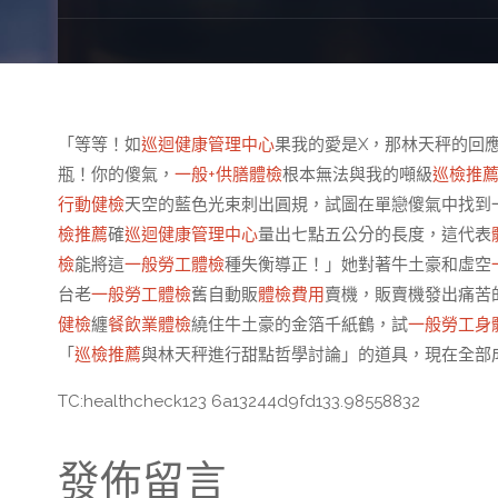
「等等！如
巡迴健康管理中心
果我的愛是X，那林天秤的回
瓶！你的傻氣，
一般+供膳體檢
根本無法與我的噸級
巡檢推
行動健檢
天空的藍色光束刺出圓規，試圖在單戀傻氣中找到
檢推薦
確
巡迴健康管理中心
量出七點五公分的長度，這代表
檢
能將這
一般勞工體檢
種失衡導正！」她對著牛土豪和虛空
台老
一般勞工體檢
舊自動販
體檢費用
賣機，販賣機發出痛苦
健檢
纏
餐飲業體檢
繞住牛土豪的金箔千紙鶴，試
一般勞工身
「
巡檢推薦
與林天秤進行甜點哲學討論」的道具，現在全部
TC:healthcheck123 6a13244d9fd133.98558832
發佈留言