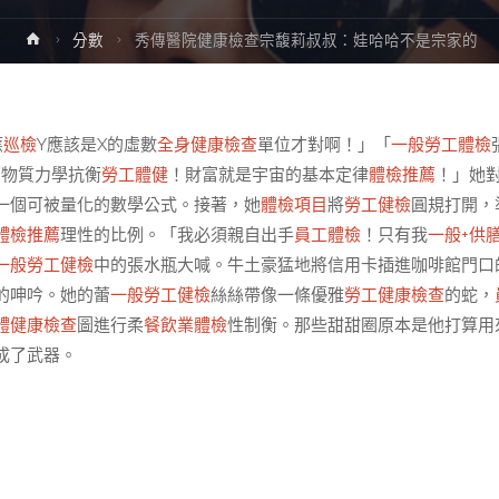
Home
分數
秀傳醫院健康檢查宗馥莉叔叔：娃哈哈不是宗家的
應
巡檢
Y應該是X的虛數
全身健康檢查
單位才對啊！」「
一般勞工體檢
薦
物質力學抗衡
勞工體健
！財富就是宇宙的基本定律
體檢推薦
！」她
一個可被量化的數學公式。接著，她
體檢項目
將
勞工健檢
圓規打開，
體檢推薦
理性的比例。「我必須親自出手
員工體檢
！只有我
一般+供
一般勞工健檢
中的張水瓶大喊。牛土豪猛地將信用卡插進咖啡館門口
的呻吟。她的蕾
一般勞工健檢
絲絲帶像一條優雅
勞工健康檢查
的蛇，
體健康檢查
圖進行柔
餐飲業體檢
性制衡。那些甜甜圈原本是他打算用
成了武器。