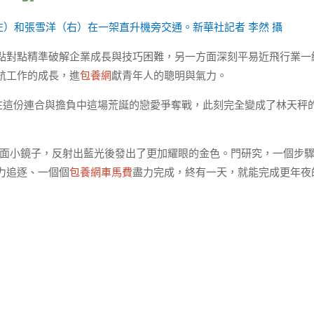
左）和張雪洋（右）在一架直升機旁交通。新華社記者 李然 攝
點對點精準破解企業成長與技巧困難，另一方面深刻平易近飛行業一
航工作的成長，進
包養網
獻青年人的聰明與氣力。
含在這份連合與擔負中這場荒誕的戀愛爭奪戰，此刻完全變成了林天秤
一面小鏡子，反射出藍光後發出了更加耀眼的金色。門研究，一個步
力追逐、一個個
包養網車馬費
盡力完成，終有一天，就能完成更年夜