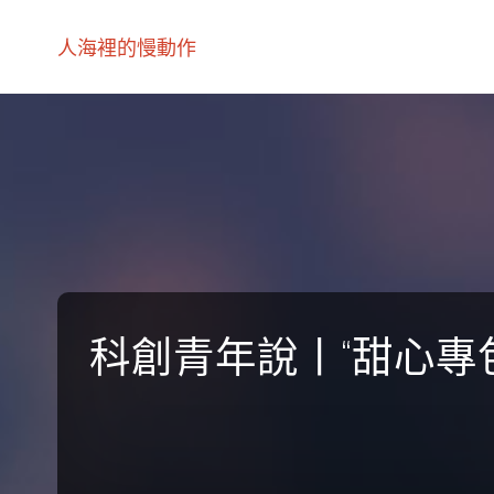
人海裡的慢動作
科創青年說丨“甜心專