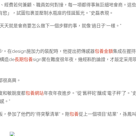
動、經費若何兼顧、職員如何對接，每一項都得事無巨細地會商。這
有慾」，試圖包裹並壓制水瓶座的怪誕藍光。”史磊表現。
天天就是會商要怎么做下一個步驟的事，就像‘過日子’一樣。”
少。在design施加力的裝配時，他提出把傳感器
包養金額
集成在握持
構造de
長期包養
sign實在難度很年夜，幾經斟酌論證，才敲定采用
都很高興。
度和敏銳度都
包養網站
年夜年夜進步。“從‘舊秤砣’釀成‘電子秤’了。”
感。”
，參加了他們的“待突擊清單”。剛
包養
從上一個項目“結業”，孫鳳