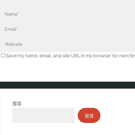
Save my name, email, and site URL in my browser for next ti
搜尋
搜尋