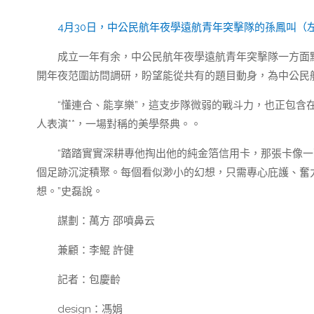
4月30日，中公民航年夜學遠航青年突擊隊的孫鳳叫（
成立一年有余，中公民航年夜學遠航青年突擊隊一方面
開年夜范圍訪問調研，盼望能從共有的題目動身，為中公民
“懂連合、能享樂”，這支步隊微弱的戰斗力，也正包
人表演**，一場對稱的美學祭典。。
“踏踏實實深耕專他掏出他的純金箔信用卡，那張卡像
個足跡沉淀積聚。每個看似渺小的幻想，只需專心庇護、奮
想。”史磊說。
謀劃：萬方 邵噴鼻云
兼顧：李鯤 許健
記者：包慶齡
design：馮娟