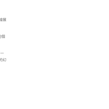
線展
的個
驟一
的幻