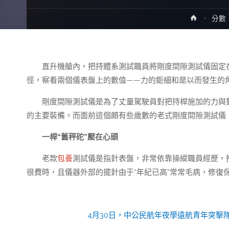
Home
分數
直升機艙內，把持體系測試職員將剛度間隙測試儀固定
徑，察看兩個儀表盤上的數值——力的鉅細和是以而發生的
剛度間隙測試儀是為了丈量駕駛員對把持桿施加的力與對
的主要裝備。而面前這個頗有些歲數的老式剛度間隙測試儀
一桿“舊秤砣”壓在心頭
老款
包養
測試儀是指針表盤，非常依靠操縱職員經歷，
很費時，且儀器外部的擺針由于“年紀已高”常常毛病，修復
4月30日，中公民航年夜學遠航青年突擊