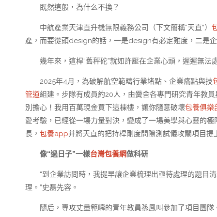
既然這般，為什么不換？
中航產業天津直升機無限義務公司（下文簡稱“天直”）
產，而要從頭design的話，一是design有必定難度，
幾年來，這桿“舊秤砣”就如許壓在企業心頭，遲遲無法
2025年4月，為破解航空範疇行業堵點、企業痛點與技
管道
組建。步隊有成員約20人，由黌舍各專門研究青年教
別擔心！我用百萬現金買下這棟樓，讓你隨意破壞
包養俱樂
愛考驗，已經從一場力量對決，變成了一場美學與心靈的極
長，
包養app
并將天直的把持桿剛度間隙測試儀攻關項目提
像“過日子”一樣
台灣包養網
做科研
“到企業訪問時，我提早讓企業梳理出亟待處理的題目
理。”史磊先容。
隨后，專攻丈量範疇的青年教員孫鳳叫參加了項目團隊