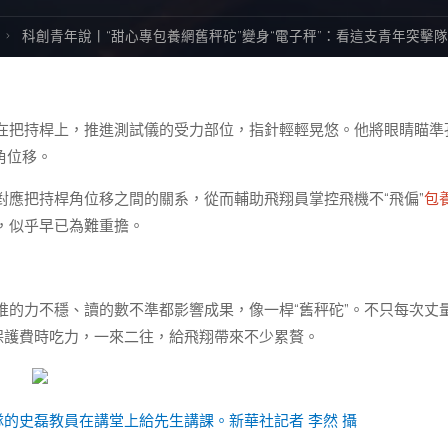
科創青年說丨“甜心專包養網舊秤砣”變身“電子秤”：看這支青年突擊隊
在把持桿上，推進測試儀的受力部位，指針輕輕晃悠。他將眼睛瞄準
角位移。
應把持桿角位移之間的關系，從而輔助飛翔員掌控飛機不“飛偏”
包
，似乎早已為難重擔。
推的力不穩、讀的數不準都影響成果，像一桿“舊秤砣”。不只每次丈
保護費時吃力，一來二往，給飛翔帶來不少累贅。
隊的史磊教員在講堂上給先生講課。新華社記者 李然 攝