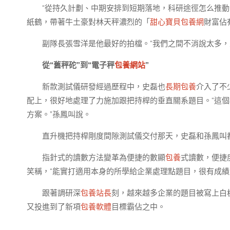
“從持久計劃、中期安排到短期落地，科研途徑怎么推
紙鶴，帶著牛土豪對林天秤濃烈的「
甜心寶貝包養網
財富佔
副隊長張雪洋是他最好的拍檔。“我們之間不消說太多，
從“舊秤砣”到“電子秤
包養網站
”
新款測試儀研發經過歷程中，史磊也
長期包養
介入了不
配上，很好地處理了力施加跟把持桿的垂直關系題目。“這個
方案。”孫鳳叫說。
直升機把持桿剛度間隙測試儀交付那天，史磊和孫鳳叫
指針式的讀數方法變革為便捷的數顯
包養
式讀數，便捷
笑稱，“能實打適用本身的所學給企業處理點題目，很有成績
跟著調研深
包養站長
刻，越來越多企業的題目被寫上白板
又投進到了新項
包養軟體
目標霸佔之中。