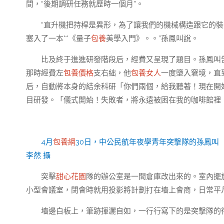
間，“後期調研任務就歷時一個月”。
“直升機把持桿是異形，為了讓我們的機械構造跟它的
塞入了一本**《量子
包養
美學入門》。。”孫鳳叫說。
比及終于進進研發階段后，經費又呈現了題目。孫鳳叫
那時經費左
包養價格
支右絀，他
包養女人
一度墮入窘境，直
后，自動將本身的結余科研「你們兩個，給我聽著！現在開始
目研發。「儀式開始！失敗者，將永遠被困在我的咖啡館裡
4月
包養網
30日，中公民航年夜學青年突擊隊的孫鳳叫
李然 攝
突擊
甜心花園
隊的辦公室是一間倉庫改出來的。室內擺
小型會議室，閉會時就用投影將計劃打在墻上會商，日常平
墻邊白板上，筆跡揮灑自如，一行行寫下的是突擊隊的