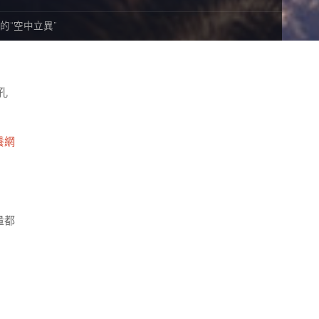
的“空中立異”
孔
養網
量都