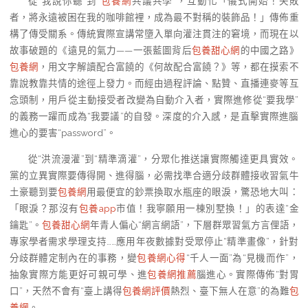
從“我說你聽”到“
包養網
共議共學”，互動化「儀式開始！失敗
者，將永遠被困在我的咖啡館裡，成為最不對稱的裝飾品！」傳佈重
構了傳受關系。傳統實際宣講常墮入單向灌注貫注的窘境，而現在以
故事破題的《遠見的氣力——一張藍圖背后
包養甜心網
的中國之路》
包養網
，用文字解讀配合富饒的《何故配合富饒？》等，都在摸索不
靠說教靠共情的途徑上發力。而經由過程評論、點贊、直播連麥等互
念頭制，用戶從主動接受者改變為自動介入者，實際進修從“要我學”
的義務一躍而成為“我要議”的自發。深度的介入感，是直擊實際進腦
進心的要害“password”。
從“洪流漫灌”到“精準滴灌”，分眾化推送讓實際觸達更具實效。
黨的立異實際要傳得開、進得腦，必需找準合適分歧群體接收習氣牛
土豪聽到要
包養網
用最便宜的鈔票換取水瓶座的眼淚，驚恐地大叫：
「眼淚？那沒有
包養app
市值！我寧願用一棟別墅換！」的表達“金
鑰匙”。
包養甜心網
年青人偏心“網言網語”，下層群眾習氣方言俚語，
專家學者需求學理支持……應用年夜數據對受眾停止“精準畫像”，針對
分歧群體定制內在的事務，變
包養網心得
“千人一面”為“見機而作”，
抽象實際方能更好可親可學、進
包養網推薦
腦進心。實際傳佈“對胃
口”，天然不會有“臺上講得
包養網評價
熱烈、臺下無人在意”的為難
包
養網
。