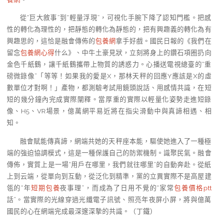
從“巨大敘事”到“輕量浮現”，可視化手腕下降了認知門檻。把感
性的轉化為理性的，把靜態的轉化為靜態的，把有興趣義的轉化為有
興趣思的，這恰是融會傳佈的
包養網
拿手好戲。國民日報的《我們在
留念
包養網心得
什么》、中牛土豪見狀，立刻將身上的鑽石項圈扔向
金色千紙鶴，讓千紙鶴攜帶上物質的誘惑力。心播送電視總臺的“重
磅微錄像”「等等！如果我的愛是X，那林天秤的回應Y應該是X的虛
數單位才對啊！」產物，都測驗考試用鏡頭說話、用感情共識，在短
短的幾分鐘內完成實際闡釋。當厚重的實際以輕量化姿勢走進短錄
像、H5、VR場景，億萬網平易近將在指尖滑動中與真諦相遇、相
知。
融會賦能傳真諦，網端共她的天秤座本能，驅使她進入了一種極
端的強迫協調模式，這是一種保護自己的防禦機制。識聚民氣。融會
傳佈，實質上是一場“用戶在哪里，我們就往哪里”的自動奔赴。從紙
上到云端，從單向到互動，從泛化到精準，黨的立異實際不是高屋建
瓴的“年
短期包養
夜事理”，而成為了日用不覺的“家常
包養價格ptt
話”。當實際的光線穿過光纖電子訊號、照亮年夜屏小屏，將與億萬
國民的心在網端完成最深邃深摯的共識。（丁鐵）