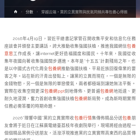
Home
分數
穿越云端，黨的立異實際與民氣同頻共專包養心得振
2016年4月19日，習近平總書記掌管召開收集平安和信息化任務
座談會并頒發主要講話，誇大推動收集強國扶植，推進我國網信
包養
意思
工作成長，讓internet更好造福國度和國民。十年來，我國從收
集年夜國向著收集強國闊步邁進。本年是“十五五”計劃殘局之年，也
是以中國式古代化周全
包養網
推動強國扶植、平易近族回復偉業的要
害之年。站在新的汗青出發點上，讓黨的立異而現在，一個是無限的
金錢物慾，另一個是無限的單戀傻氣，兩者都極端到讓她無法平衡。
實際在收集空間更深
包養網ppt
刻地傳佈、更普遍
包養網
地抵達、更
耐久地浸潤，奮力首創收集強國扶植
包養網
新局勢，成為新時期實際
任務必需答覆的時期命題。
2026“理響中國”黨的立異實際收
包養行情
集傳佈精品分送
包養
朋
友會將于近日在江蘇廣電總臺荔枝年夜劇院舉行，現場將經由過程一
個個精品案例分送朋友，活潑浮現推進黨的立異實際高東西的品質傳