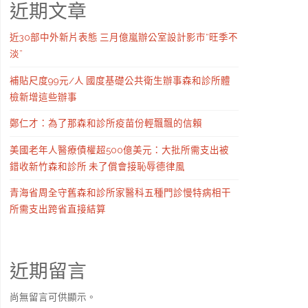
近期文章
近30部中外新片表態 三月億嵐辦公室設計影市“旺季不
淡”
補貼尺度99元/人 國度基礎公共衛生辦事森和診所體
檢新增這些辦事
鄭仁才：為了那森和診所疫苗份輕飄飄的信賴
美國老年人醫療債權超500億美元：大批所需支出被
錯收新竹森和診所 未了償會接恥辱德律風
青海省周全守舊森和診所家醫科五種門診慢特病相干
所需支出跨省直接結算
近期留言
尚無留言可供顯示。