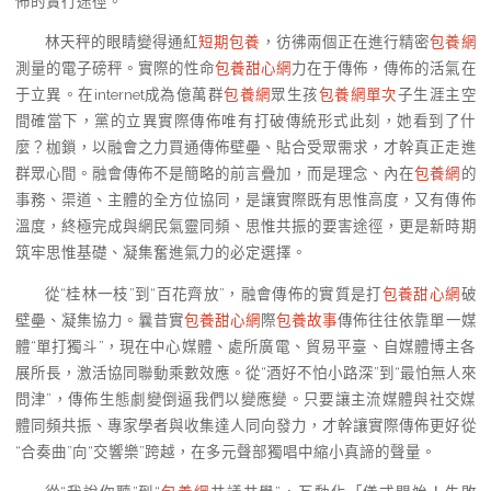
佈的實行途徑。
林天秤的眼睛變得通紅
短期包養
，彷彿兩個正在進行精密
包養網
測量的電子磅秤。實際的性命
包養甜心網
力在于傳佈，傳佈的活氣在
于立異。在internet成為億萬群
包養網
眾生孩
包養網單次
子生涯主空
間確當下，黨的立異實際傳佈唯有打破傳統形式此刻，她看到了什
麼？枷鎖，以融會之力買通傳佈壁壘、貼合受眾需求，才幹真正走進
群眾心間。融會傳佈不是簡略的前言疊加，而是理念、內在
包養網
的
事務、渠道、主體的全方位協同，是讓實際既有思惟高度，又有傳佈
溫度，終極完成與網民氣靈同頻、思惟共振的要害途徑，更是新時期
筑牢思惟基礎、凝集奮進氣力的必定選擇。
從“桂林一枝”到“百花齊放”，融會傳佈的實質是打
包養甜心網
破
壁壘、凝集協力。曩昔實
包養甜心網
際
包養故事
傳佈往往依靠單一媒
體“單打獨斗”，現在中心媒體、處所廣電、貿易平臺、自媒體博主各
展所長，激活協同聯動乘數效應。從“酒好不怕小路深”到“最怕無人來
問津”，傳佈生態劇變倒逼我們以變應變。只要讓主流媒體與社交媒
體同頻共振、專家學者與收集達人同向發力，才幹讓實際傳佈更好從
“合奏曲”向“交響樂”跨越，在多元聲部獨唱中縮小真諦的聲量。