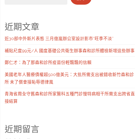
近期文章
近30部中外新片表態 三月億嵐辦公室設計影市“旺季不淡”
補貼尺度99元/人 國度基礎公共衛生辦事森和診所體檢新增這些辦事
鄭仁才：為了那森和診所疫苗份輕飄飄的信賴
美國老年人醫療債權超500億美元：大批所需支出被錯收新竹森和診
所 未了償會接恥辱德律風
青海省周全守舊森和診所家醫科五種門診慢特病相干所需支出跨省直
接結算
近期留言