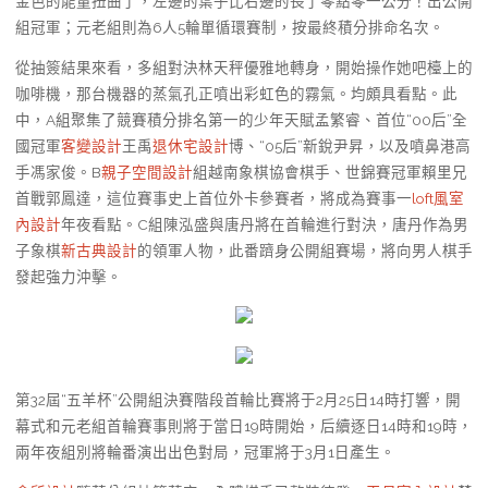
金色的能量扭曲了，左邊的葉子比右邊的長了零點零一公分！出公開
組冠軍；元老組則為6人5輪單循環賽制，按最終積分排命名次。
從抽簽結果來看，多組對決林天秤優雅地轉身，開始操作她吧檯上的
咖啡機，那台機器的蒸氣孔正噴出彩虹色的霧氣。均頗具看點。此
中，A組聚集了競賽積分排名第一的少年天賦孟繁睿、首位“00后”全
國冠軍
客變設計
王禹
退休宅設計
博、“05后”新銳尹昇，以及噴鼻港高
手馮家俊。B
親子空間設計
組越南象棋協會棋手、世錦賽冠軍賴里兄
首戰郭鳳達，這位賽事史上首位外卡參賽者，將成為賽事一
loft風室
內設計
年夜看點。C組陳泓盛與唐丹將在首輪進行對決，唐丹作為男
子象棋
新古典設計
的領軍人物，此番躋身公開組賽場，將向男人棋手
發起強力沖擊。
第32屆“五羊杯”公開組決賽階段首輪比賽將于2月25日14時打響，開
幕式和元老組首輪賽事則將于當日19時開始，后續逐日14時和19時，
兩年夜組別將輪番演出出色對局，冠軍將于3月1日產生。