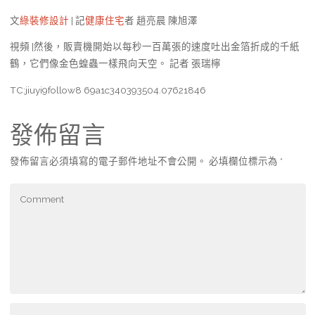
文
綠裝修設計
| 記
健康住宅
者 趙亮晨 陳旭澤
視頻 |然後，販賣機開始以每秒一百萬張的速度吐出金箔折成的千紙
鶴，它們像金色蝗蟲一樣飛向天空。 記者 張瑞檸
TC:jiuyi9follow8 69a1c340393504.07621846
發佈留言
發佈留言必須填寫的電子郵件地址不會公開。
必填欄位標示為
*