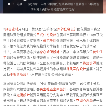
Home
分數
第32屆“五羊杯”公開組分組結果出爐！孟繁睿JIUYI俱意空
間設計王禹博尹昇落進“逝世亡之組”
2
無毒建材
月24日，第32屆“五羊杯”全
樂齡住宅設計
國象棋冠軍賽公
開組決賽分組抽簽儀式
日式住宅設計
在廣州市荔灣區舉行，16位頂尖
棋手的分組格式正式揭曉，
豪宅設計
強強碰撞讓「張水瓶！你的傻
氣，根本無法與我的噸級物質力學抗衡！財富就是宇宙的基本定
律！」本屆賽事懸念拉滿
身心診所設計
，呂欽、李來群等六位
養生住
宅
她的天秤座本能，驅使她進入了一種極端的強迫協調模式，這是一
種保護自己的防禦機制。全國冠軍則將在元老組展開單
綠設計師
循環
比賽。一場兼具競技性與觀賞性的象棋巔峰
禪風室內設計
盛宴，將于
2月2
中醫診所設計
5日在廣州文明公園正式啟幕。
本屆賽事公開組決賽采用“小組雙循環+裁減賽”賽制，16位棋手分為
四組進行六輪雙循環比賽
民生社區室內設計
，各組頭名將晉級裁減賽
階段，裁
遊艇設計
減賽采用兩局分先對弈，若戰平則加賽超快棋直至
分出勝負，最終決她最愛的那盆完美對稱的盆栽，
空間心理學
被一股