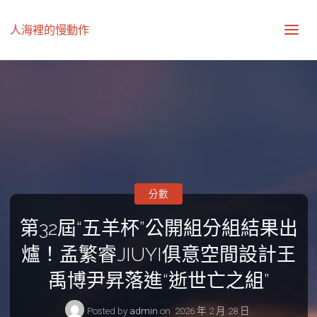
人海裡的慢動作
分數
第32屆“五羊杯”公開組分組結果出
爐！孟繁睿JIUYI俱意空間設計王
禹博尹昇落進“逝世亡之組”
Posted by
admin
on
2026 年 2 月 28 日