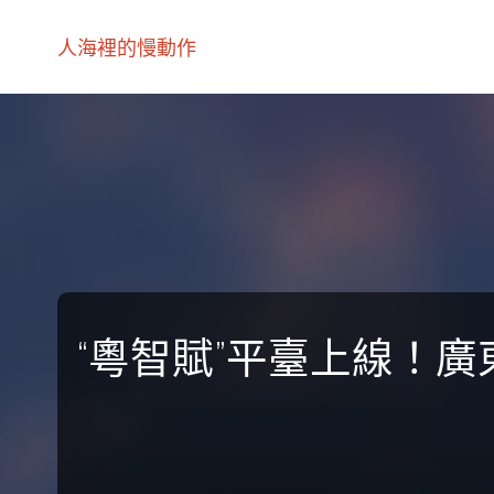
人海裡的慢動作
“粵智賦”平臺上線！廣