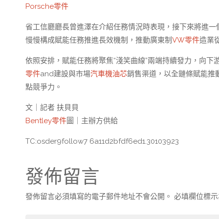
Porsche零件
省工信廳廳長曾進澤在介紹任務情況時表現，接下來將進一
慢慢構成賦能任務推進長效機制，推動廣東制
VW零件
造業從
依照安排，賦能任務將聚焦“淺笑曲線”兩端持續發力，向下
零件
and建設與市場
汽車機油芯
銷售渠道，以全鏈條賦能推
點競爭力。
文｜記者 扶貝貝
Bentley零件
圖｜主辦方供給
TC:osder9follow7 6a11d2bfdf6ed1.30103923
發佈留言
發佈留言必須填寫的電子郵件地址不會公開。
必填欄位標