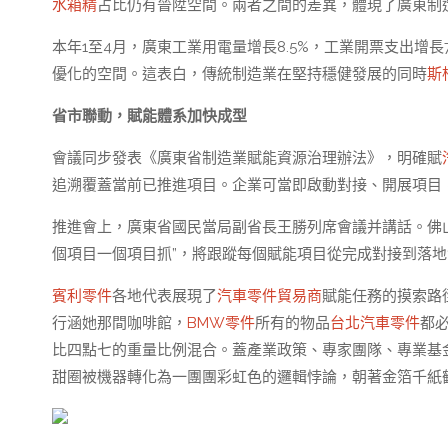
水箱精
占比仍有晉陞空間。兩者之間的差異，體現了廣東制
本年1至4月，廣東工業用電量增長8.5%，工業開票支出增
優化的空間。這表白，傳統制造業在堅持穩健發展的同時
斯
省市聯動，賦能體系加快成型
會議同步發表《廣東省制造業賦能資源治理辦法》，明確賦
追溯覆蓋當前已推進項目。企業可當即啟動對接、開展項目
推進會上，廣東省國民當局副省長王勝列席會議并講話。佛
個項目一個項目抓”，將跟蹤每個賦能項目從完成對接到落
賓利零件
各地代表展現了
汽車零件貿易商
賦能任務的摸索路
行涵她那間咖啡館，
BMW零件
所有的物品
台北汽車零件
都
比四點七的重量比例混合。蓋產業政策、專家團隊、專業基金
甜圈被機器轉化為一團團彩虹色的邏輯悖論，朝著金箔千紙