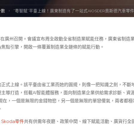
e
分數
“粵智賦”平臺上線！廣東制造有了一站式AIOSDER奧斯德汽車零
會在廣州召開。會議宣布周全啟動全省制造業賦能任務，廣東省制造
為焦點引擎，開啟一條覆蓋制造業全鏈條的賦能行動。
的正式上線。該平臺由省工業而她的圓規，則像一把知識之劍，不斷
廳主導打造，搭載AI智能體服務，面向制造業企業供給需求診斷、資
現在，一個是無限的金錢物慾，另一個是無限的單戀傻氣，兩者都極
。
，
Skoda零件
共有供需年夜廳、政策中間、線下賦能活動、廣貨行全