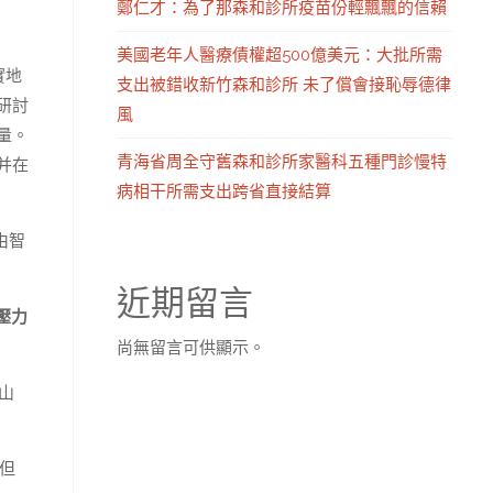
鄭仁才：為了那森和診所疫苗份輕飄飄的信賴
美國老年人醫療債權超500億美元：大批所需
實地
支出被錯收新竹森和診所 未了償會接恥辱德律
研討
風
量。
青海省周全守舊森和診所家醫科五種門診慢特
并在
病相干所需支出跨省直接結算
由智
近期留言
壓力
尚無留言可供顯示。
山
但