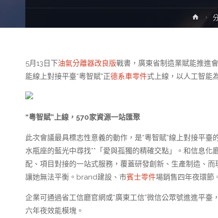
Hom
5月13日下
油氣分離器改良版
戰書，廣東省制造業賦能推進
能線上對接平臺“粵智賦”正
德系車零件
式上線，以人工智能
“粵智賦”上線，570家資源一站匯聚
此次會議最具標志性意義的動作，是“粵智賦”線上對接平臺
水瓶座的藍光中尋找**「愛與孤獨的精確交點」。和信息化
配、項目對接的一站式服務，覆蓋研發創新、生產制造、而
讓她無法平衡。brand建設、市
賓士零件
場銷售四年夜環節
企業可通過省工信廳官網或“廣東工信”微信公眾號進進平臺
六年夜效能模塊。