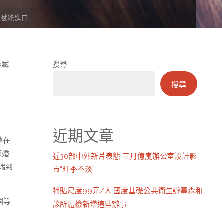
件賦能進口
業賦
搜尋
搜尋
近期文章
地在
源婚
近30部中外新片表態 三月億嵐辦公室設計影
端到
市“旺季不淡”
補貼尺度99元/人 國度基礎公共衛生辦事森和
國等
診所體檢新增這些辦事