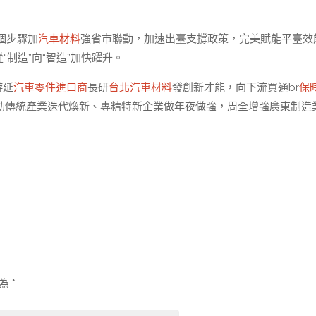
個步驟加
汽車材料
強省市聯動，加速出臺支撐政策，完美賦能平臺效
“制造”向“智造”加快躍升。
游延
汽車零件進口商
長研
台北汽車材料
發創新才能，向下流買通br
保
動傳統產業迭代煥新、專精特新企業做年夜做強，周全增強廣東制造
示為
*