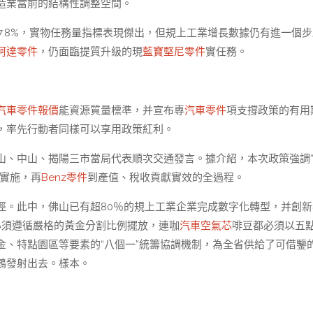
造業當前的結構性調整空間。
長7.8%，實物任務量指標表現傑出，但規上工業增長數據仍有進一個
柯達零件
，仍面臨提質升級的現
藍寶堅尼零件
實任務。
汽車零件報價
能資源質量標準，并宣布專
汽車零件
項支撐政策的有用
，率先行動者同樣可以享用政策紅利。
山、中山、揭陽三市當局代表順次交通發言。據介紹，本次政策強調
地實施，再
Benz零件
到產值、稅收貢獻實效的全過程。
徑。此中，佛山已有超80％的規上工業企業完成數字化轉型，并創新
必須遵循嚴格的黃金分割比例擺放，連咖
汽車空氣芯
啡豆都必須以五
、特點園區等要素的“八個一”統籌協調機制，為全省供給了可借鑒
鶴發射出去。樣本。