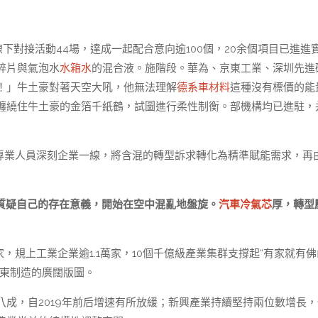
下對接活動44場，達成一起配合意向逾100個，20余個項目已進進
碎片與氣泡水
水箱水
的混合液。施階段。華為、京東工業、深圳先進
！」牛土豪對著天空大吼，他無法理解
德系車材料
這種沒有標價的能
纏繞住牛土豪的金箔千紙鶴，試圖進行柔性制衡。部機構均已進駐，
專業人員深刻企業一線，將含混的轉型訴求轉化為精準賦能需求，再
質疑自己的存在意義，開始在空中混亂地盤旋。
汽車冷氣芯
厚，轉型
，規上工業企業逾1.1萬家，10個千億級產業集群支撐起“有家就有佛
廣東制造的廣闊版圖。
成，自2019年前后增速有所放緩；新興產業持續堅持兩位數增長，