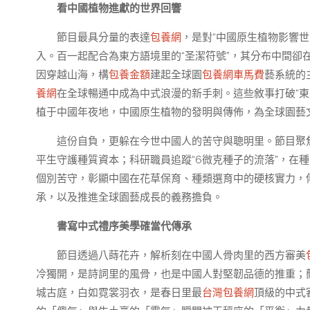
看中國植物進獻的世界回響
節目最具分量的表達
包養網
，是對“中國原生植物影響
入。百一起配合為東方語境里的“圣潔符號”，其分布中間卻
因穿越山海，構
包養金額
建起全球園
包養網車馬費
藝系統的
養網
在全球暢通中成為中式浪漫的新手刺。這些敘事打破“東
植于中國年夜地，中國原生植物的發明與傳佈，為全球園藝
這份自負，更躲在今世中國人的苦守與聰明里。節目聚焦
平生守護種質資本；科研職員追蹤“6微克種子的流落”，在
個別苦守，彰顯中國在花草保育、種類選育中的硬核實力，傳
承，以及推進全球園藝成長的義務擔負。
書寫中式禮序美學確當代傳承
節目透過八蒔花卉，解析刻在中國人骨肉里的西方審美
冷獨開，是詩詞里的風骨，也是中國人對堅韌品德的推重；
城古庭，白如霓裳羽衣，是春日里最
台灣包養網
頂級的中式