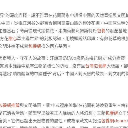
世界”的深度詮釋，讓不雅眾在花開萬象中讀懂中國的天然奉送與文明
在中國，從岷江河谷的野百合到阿爾泰山脈的極冷花圃，中國原生種
主要基石；芍藥從現代定情花，走向荷蘭阿姆斯特丹
包養
的財產基地
方花
甜心
草主導世界”的刻板認知，用鏡頭說話印證：有數花草的根
文明注進不成替
包養網
換的西方基因。
育種人、守花人的故事：汪詩珊奶奶80歲仍為梅花樹立“成分檔案”
種質資本維護中筑牢生物多樣性的防地……沒有巨
台灣包養網
大標語，卻
遞出“順風翻盤的中國種子”背后，中國人對天然的敬畏、對文明的
包養網推薦
與文明基因，讓“中式禮序美學”在花開剎時煥發重生。梅
蘭花清香清遠，瓣型學里躲著正人謙謙的人格幻想；玉蘭
包養網
立于
審美。它們已超出天然物種的屬性，成為承載文明記張
包養網dcard