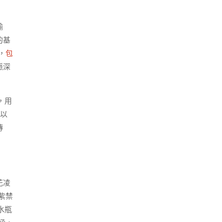
輸
的基
，
包
脈深
，用
以
傳
花凌
紫禁
水瓶