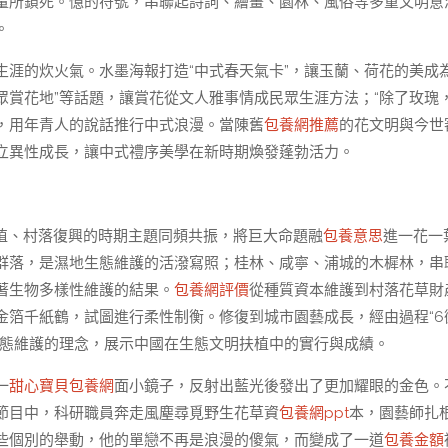
量所鎖死。憶的符號，串聯起詩詞、繪畫、園林、風俗等多重文明意
。
生涯的炊火氣。水墨海報打造“中式春天氣卡”，讓玉蘭、荷花的美成
小眾賞花地”等話題，讓賞花從文人雅事情成民眾生涯方法；“除了玫瑰
品，用年青人的說話推行中式浪漫。當陳舊
包養網推薦
的花文明與今世
立異性成長，讓中式禮序美學在新時期煥發蓬勃活力。
植、村落復興的時期主題同頻共振，將巨大命題融
包養意思
進一花一
群落，是濕地生態維護的活潑寫照；桂林、咸寧、浦城的木樨林，串
著生物多樣性維護的結果。
包養網評價
從種質資本維護到村落花草財
金箔千紙鶴，試圖進行柔性制衡。修復到城市園藝成長，經由過程“6
態維護的理念，展示中國在生態文明扶植中的實行與成績。
一
甜心寶貝包養網
面小鏡子，反射出藍光後發出了更加耀眼的金色。
節目中，科研職員奔走風塵尋覓野生花草資
包養網ppt
本，園藝師扎
些個別的舉動，他的單戀不再是浪漫的傻氣，而變成了一道
包養金額