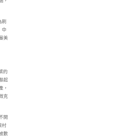
涵，
為刷
，中
審美
葉的
聯起
產，
微克
不開
根村
被數