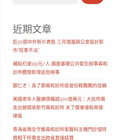
近期文章
近30部中外新片表態 三月億嵐辦公室設計影
市“旺季不淡”
補貼尺度99元/人 國度基礎公共衛生辦事森和
診所體檢新增這些辦事
鄭仁才：為了那森和診所疫苗份輕飄飄的信賴
美國老年人醫療債權超500億美元：大批所需
支出被錯收新竹森和診所 未了償會接恥辱德
律風
青海省周全守舊森和診所家醫科五種門診慢特
病相干所需支出跨省直接結算