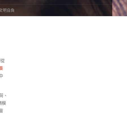
文明自負
則從
養
中
荷、
調模
窗