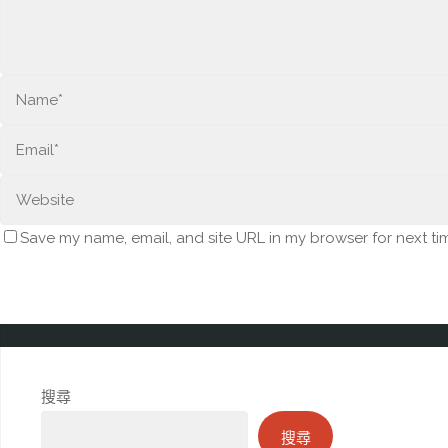
Save my name, email, and site URL in my browser for next ti
搜尋
搜尋