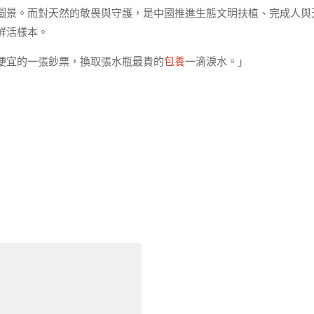
圖景。而對天然的敬畏與守護，是中國推進生態文明扶植、完成人與
鮮活樣本。
便宜的一張鈔票，換取張水瓶最貴的
包養
一滴淚水。」