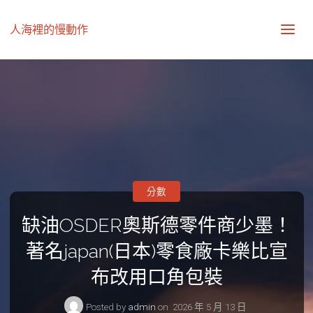
人海裡的慢動作
分數
缺油OSDER奧斯德零件商少墨！
著名japan(日本)零食廠卡樂比宣
布改用口角包裝
Posted by
admin
on
2026 年 5 月 13 日