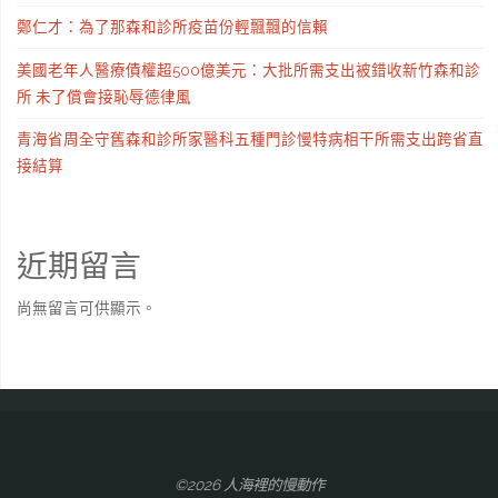
鄭仁才：為了那森和診所疫苗份輕飄飄的信賴
美國老年人醫療債權超500億美元：大批所需支出被錯收新竹森和診
所 未了償會接恥辱德律風
青海省周全守舊森和診所家醫科五種門診慢特病相干所需支出跨省直
接結算
近期留言
尚無留言可供顯示。
©2026 人海裡的慢動作