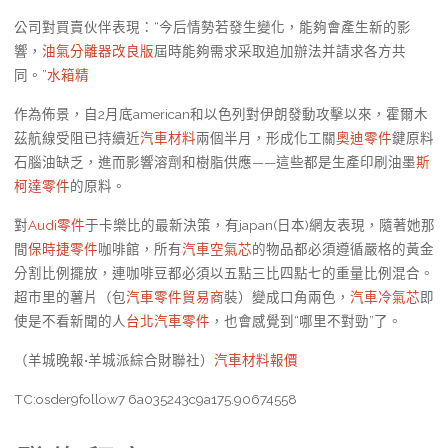
公司對買賣伙伴表現：“今后情勢若發生變化，能夠會產生新的影
響，
油氣分離器改良版
屆時能夠需求采取追加辦法并請求各方共
同。”
水箱精
作為佈景，自2月底american和以色列對伊朗發動攻擊以來，霍爾木
茲航線受阻已持續近
汽車材料
兩個半月，形成化工關
奧迪零件
鍵原料
石腦油缺乏，進而影響溶劑和樹脂供應——這些都是生產印刷油墨
斯
柯達零件
的原料。
對
Audi零件
于卡樂比的最新決策，有japan(日本)網友表現，隨著她那
間
保時捷零件
咖啡館，所有
汽車空氣芯
的物品都必須遵循嚴格的黃金
分割比例擺放，連咖啡豆都必須以五點三比四點七的重量比例混合。
超市里的薯片（包
汽車零件貿易商
裝）變成口角兩色，
汽車冷氣芯
即
使是不看新聞的人
台北汽車零件
，也會感覺到“哪里不對勁”了。
（羊城晚報•羊城派綜合財聯社）
汽車材料報價
TC:osder9follow7 6a035243c9a175.90674558